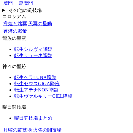
魔門
裏魔門
その他の闘技場
コロシアム
導煌と壊冥
天冥の星動
蒼潜の戦帝
龍族の聖雲
転生シルヴィ降臨
転生リューネ降臨
神々の聖跡
転生ヘラLUNA降臨
転生ゼウスGIGA降臨
転生アテナNON降臨
転生ヴァルキリーCIEL降臨
曜日闘技場
曜日闘技場まとめ
月曜の闘技場
火曜の闘技場