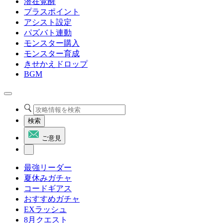
潜在覚醒
プラスポイント
アシスト設定
パズバト連動
モンスター購入
モンスター育成
きせかえドロップ
BGM
検索
ご意見
最強リーダー
夏休みガチャ
コードギアス
おすすめガチャ
EXラッシュ
8月クエスト