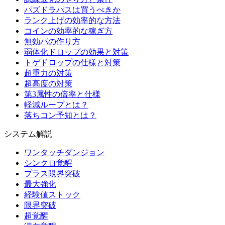
パズドラパスは買うべきか
ランク上げの効率的な方法
コインの効率的な稼ぎ方
無効パの作り方
弱体化ドロップの効果と対策
トゲドロップの仕様と対策
超重力の対策
超高度の対策
第3属性の倍率と仕様
軽減ループとは？
落ちコン予知とは？
システム解説
ワンタッチダンジョン
シンクロ覚醒
プラス限界突破
最大強化
経験値ストック
限界突破
超覚醒