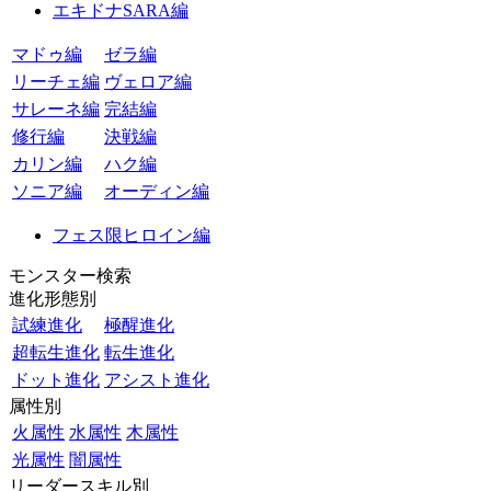
エキドナSARA編
マドゥ編
ゼラ編
リーチェ編
ヴェロア編
サレーネ編
完結編
修行編
決戦編
カリン編
ハク編
ソニア編
オーディン編
フェス限ヒロイン編
モンスター検索
進化形態別
試練進化
極醒進化
超転生進化
転生進化
ドット進化
アシスト進化
属性別
火属性
水属性
木属性
光属性
闇属性
リーダースキル別