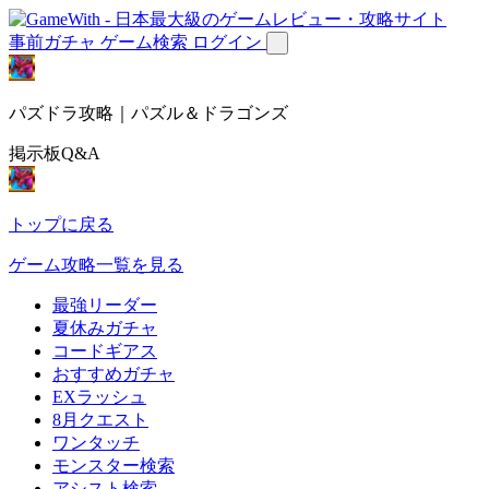
事前ガチャ
ゲーム検索
ログイン
パズドラ攻略｜パズル＆ドラゴンズ
掲示板Q&A
トップに戻る
ゲーム攻略一覧を見る
最強リーダー
夏休みガチャ
コードギアス
おすすめガチャ
EXラッシュ
8月クエスト
ワンタッチ
モンスター検索
アシスト検索