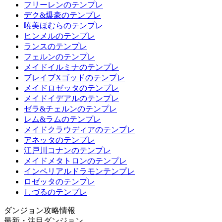
フリーレンのテンプレ
デク&爆豪のテンプレ
暁美ほむらのテンプレ
ヒンメルのテンプレ
ランスのテンプレ
フェルンのテンプレ
メイドイルミナのテンプレ
ブレイブXゴッドのテンプレ
メイドロゼッタのテンプレ
メイドイデアルのテンプレ
ゼラ&チェルンのテンプレ
レム&ラムのテンプレ
メイドクラウディアのテンプレ
アネッタのテンプレ
江戸川コナンのテンプレ
メイドメタトロンのテンプレ
インペリアルドラモンテンプレ
ロゼッタのテンプレ
しづるのテンプレ
ダンジョン攻略情報
最新・注目ダンジョン