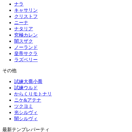
ナラ
キャサリン
クリストフ
ニーナ
ナタリア
究極カレン
闇スザク
ノーランド
皇帝サクラ
ラズベリー
その他
試練大喬小喬
試練ウルド
からくりモトナリ
ニケ&アテナ
ツクヨミ
光シルヴィ
闇シルヴィ
最新テンプレパーティ