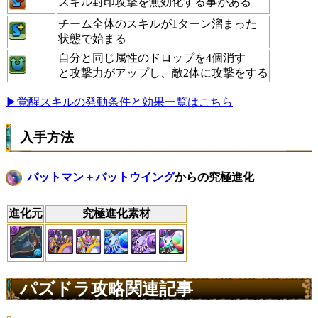
スキル封印攻撃を無効化する事がある
チーム全体のスキルが1ターン溜まった
状態で始まる
自分と同じ属性のドロップを4個消す
と攻撃力がアップし、敵2体に攻撃をする
▶覚醒スキルの発動条件と効果一覧はこちら
入手方法
バットマン＋バットウイング
からの究極進化
進化元
究極進化素材
パズドラ攻略関連記事