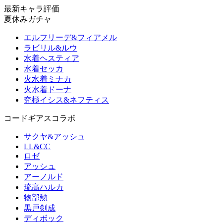
最新キャラ評価
夏休みガチャ
エルフリーデ&フィアメル
ラビリル&ルウ
水着ヘスティア
水着セッカ
火水着ミナカ
火水着ドーナ
究極イシス&ネフティス
コードギアスコラボ
サクヤ&アッシュ
LL&CC
ロゼ
アッシュ
アーノルド
琉高ハルカ
物部勲
黒戸剣成
ディボック