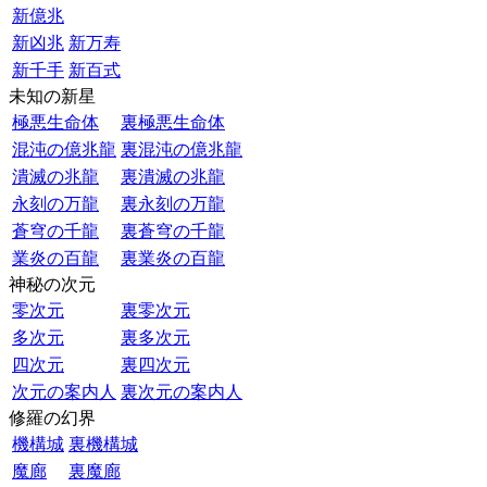
新億兆
新凶兆
新万寿
新千手
新百式
未知の新星
極悪生命体
裏極悪生命体
混沌の億兆龍
裏混沌の億兆龍
潰滅の兆龍
裏潰滅の兆龍
永刻の万龍
裏永刻の万龍
蒼穹の千龍
裏蒼穹の千龍
業炎の百龍
裏業炎の百龍
神秘の次元
零次元
裏零次元
多次元
裏多次元
四次元
裏四次元
次元の案内人
裏次元の案内人
修羅の幻界
機構城
裏機構城
魔廊
裏魔廊