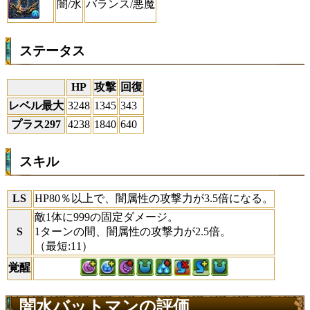
闇/水
バランス/悪魔
ステータス
HP
攻撃
回復
レベル最大
3248
1345
343
プラス297
4238
1840
640
スキル
LS
HP80％以上で、闇属性の攻撃力が3.5倍になる。
敵1体に999の固定ダメージ。
S
1ターンの間、闇属性の攻撃力が2.5倍。
（最短:11）
覚醒
闇水バットマンの評価