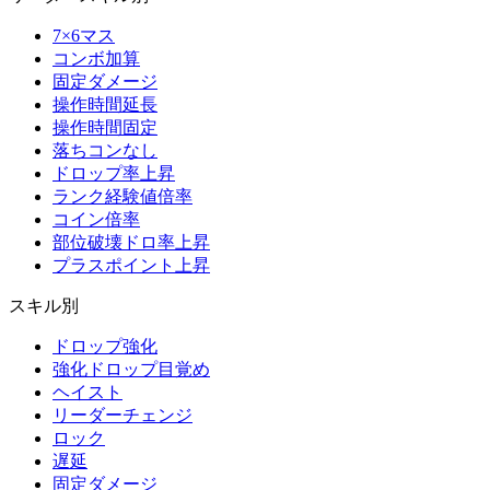
7×6マス
コンボ加算
固定ダメージ
操作時間延長
操作時間固定
落ちコンなし
ドロップ率上昇
ランク経験値倍率
コイン倍率
部位破壊ドロ率上昇
プラスポイント上昇
スキル別
ドロップ強化
強化ドロップ目覚め
ヘイスト
リーダーチェンジ
ロック
遅延
固定ダメージ