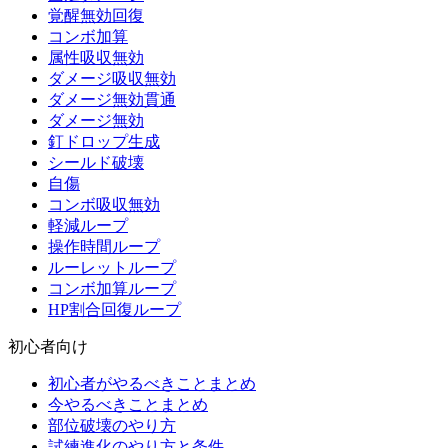
覚醒無効回復
コンボ加算
属性吸収無効
ダメージ吸収無効
ダメージ無効貫通
ダメージ無効
釘ドロップ生成
シールド破壊
自傷
コンボ吸収無効
軽減ループ
操作時間ループ
ルーレットループ
コンボ加算ループ
HP割合回復ループ
初心者向け
初心者がやるべきことまとめ
今やるべきことまとめ
部位破壊のやり方
試練進化のやり方と条件