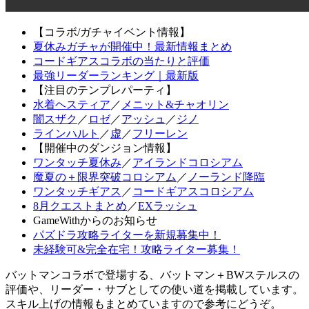
【コラボ/ガチャイベント情報】
夏休みガチャが開催中！最新情報まとめ
コードギアスコラボの当たりと評価
最強リーダーランキング｜最新版
【注目のテンプレパーティ】
水着ヘスティア
／
メニット&チャオリン
闇スザク
／
ロゼ
／
アッシュ
／
ジノ
ラインハルト
／
虚
／
フリーレン
【開催中のダンジョン情報】
ワンタッチ夏休み
／
アイランドコロシアム
魔夏の＋限界突破コロシアム
／
ノーランド降臨
ワンタッチギアス
／
コードギアスコロシアム
8月クエストまとめ
／
EXラッシュ
GameWithからのお知らせ
パズドラ攻略ライターを新規募集中！
未経験可&完全在宅！攻略ライター募集！
バットマンコラボで登場する、バットマン＋BWステルスの
評価や、リーダー・サブとしての使い道を掲載しています。
スキル上げの情報もまとめていますので参考にどうぞ。