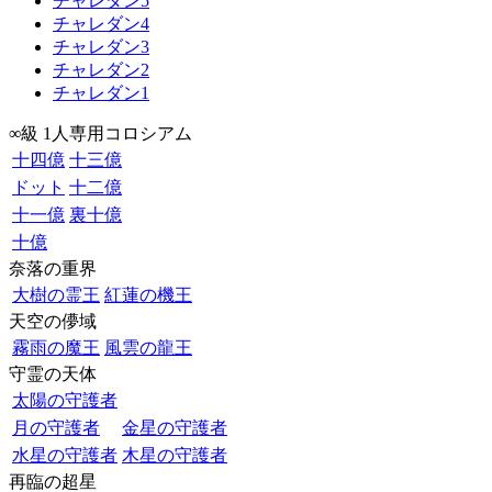
チャレダン5
チャレダン4
チャレダン3
チャレダン2
チャレダン1
∞級 1人専用コロシアム
十四億
十三億
ドット
十二億
十一億
裏十億
十億
奈落の重界
大樹の霊王
紅蓮の機王
天空の儚域
霧雨の魔王
風雲の龍王
守霊の天体
太陽の守護者
月の守護者
金星の守護者
水星の守護者
木星の守護者
再臨の超星