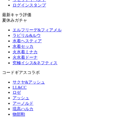
ログインスタンプ
最新キャラ評価
夏休みガチャ
エルフリーデ&フィアメル
ラビリル&ルウ
水着ヘスティア
水着セッカ
火水着ミナカ
火水着ドーナ
究極イシス&ネフティス
コードギアスコラボ
サクヤ&アッシュ
LL&CC
ロゼ
アッシュ
アーノルド
琉高ハルカ
物部勲