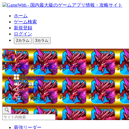
ホーム
ゲーム検索
新規登録
ログイン
2カラム
3カラム
パズドラ攻略｜パズル＆ドラゴンズ
他の攻略
コミュ
速報
掲示板
最強リーダー