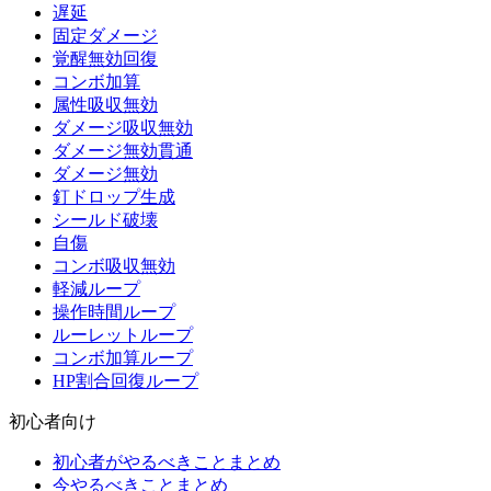
遅延
固定ダメージ
覚醒無効回復
コンボ加算
属性吸収無効
ダメージ吸収無効
ダメージ無効貫通
ダメージ無効
釘ドロップ生成
シールド破壊
自傷
コンボ吸収無効
軽減ループ
操作時間ループ
ルーレットループ
コンボ加算ループ
HP割合回復ループ
初心者向け
初心者がやるべきことまとめ
今やるべきことまとめ