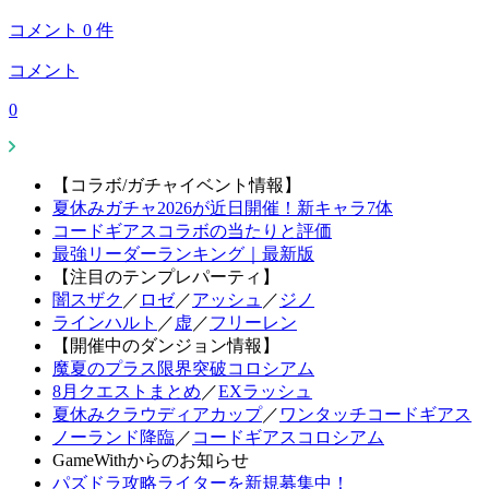
コメント
0
件
コメント
0
【コラボ/ガチャイベント情報】
夏休みガチャ2026が近日開催！新キャラ7体
コードギアスコラボの当たりと評価
最強リーダーランキング｜最新版
【注目のテンプレパーティ】
闇スザク
／
ロゼ
／
アッシュ
／
ジノ
ラインハルト
／
虚
／
フリーレン
【開催中のダンジョン情報】
魔夏のプラス限界突破コロシアム
8月クエストまとめ
／
EXラッシュ
夏休みクラウディアカップ
／
ワンタッチコードギアス
ノーランド降臨
／
コードギアスコロシアム
GameWithからのお知らせ
パズドラ攻略ライターを新規募集中！