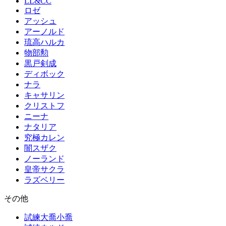
LL&CC
ロゼ
アッシュ
アーノルド
琉高ハルカ
物部勲
黒戸剣成
ディボック
ナラ
キャサリン
クリストフ
ニーナ
ナタリア
究極カレン
闇スザク
ノーランド
皇帝サクラ
ラズベリー
その他
試練大喬小喬