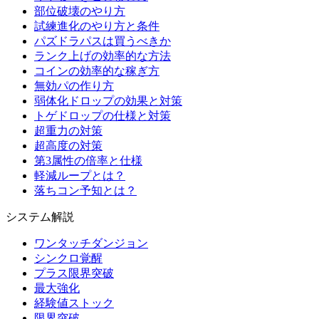
部位破壊のやり方
試練進化のやり方と条件
パズドラパスは買うべきか
ランク上げの効率的な方法
コインの効率的な稼ぎ方
無効パの作り方
弱体化ドロップの効果と対策
トゲドロップの仕様と対策
超重力の対策
超高度の対策
第3属性の倍率と仕様
軽減ループとは？
落ちコン予知とは？
システム解説
ワンタッチダンジョン
シンクロ覚醒
プラス限界突破
最大強化
経験値ストック
限界突破