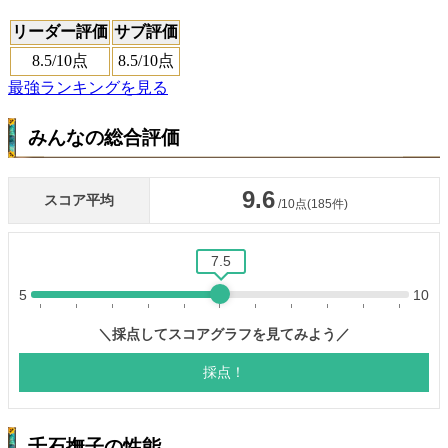
リーダー評価
サブ評価
8.5
/10点
8.5
/10点
最強ランキングを見る
みんなの総合評価
千石撫子の性能