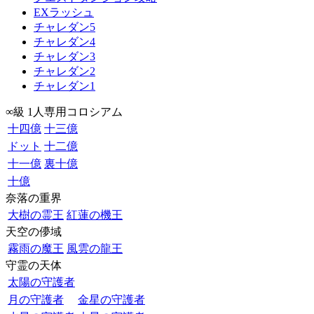
EXラッシュ
チャレダン5
チャレダン4
チャレダン3
チャレダン2
チャレダン1
∞級 1人専用コロシアム
十四億
十三億
ドット
十二億
十一億
裏十億
十億
奈落の重界
大樹の霊王
紅蓮の機王
天空の儚域
霧雨の魔王
風雲の龍王
守霊の天体
太陽の守護者
月の守護者
金星の守護者