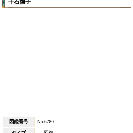
千石撫子
図鑑番号
No.6780
回復
タイプ