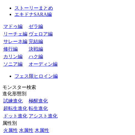
ストーリーまとめ
エキドナSARA編
マドゥ編
ゼラ編
リーチェ編
ヴェロア編
サレーネ編
完結編
修行編
決戦編
カリン編
ハク編
ソニア編
オーディン編
フェス限ヒロイン編
モンスター検索
進化形態別
試練進化
極醒進化
超転生進化
転生進化
ドット進化
アシスト進化
属性別
火属性
水属性
木属性