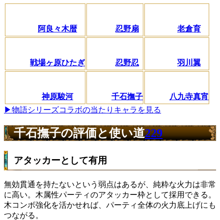
阿良々木暦
忍野扇
老倉育
戦場ヶ原ひたぎ
忍野忍
羽川翼
神原駿河
千石撫子
八九寺真宵
▶物語シリーズコラボの当たりキャラを見る
千石撫子の評価と使い道
229
アタッカーとして有用
無効貫通を持たないという弱点はあるが、純粋な火力は非常
に高い。木属性パーティのアタッカー枠として採用できる。
木コンボ強化を活かせれば、パーティ全体の火力底上げにも
つながる。