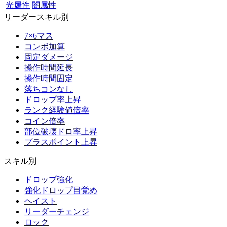
光属性
闇属性
リーダースキル別
7×6マス
コンボ加算
固定ダメージ
操作時間延長
操作時間固定
落ちコンなし
ドロップ率上昇
ランク経験値倍率
コイン倍率
部位破壊ドロ率上昇
プラスポイント上昇
スキル別
ドロップ強化
強化ドロップ目覚め
ヘイスト
リーダーチェンジ
ロック