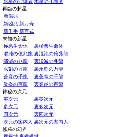
水星の守護者
木星の守護者
再臨の超星
新億兆
新凶兆
新万寿
新千手
新百式
未知の新星
極悪生命体
裏極悪生命体
混沌の億兆龍
裏混沌の億兆龍
潰滅の兆龍
裏潰滅の兆龍
永刻の万龍
裏永刻の万龍
蒼穹の千龍
裏蒼穹の千龍
業炎の百龍
裏業炎の百龍
神秘の次元
零次元
裏零次元
多次元
裏多次元
四次元
裏四次元
次元の案内人
裏次元の案内人
修羅の幻界
機構城
裏機構城