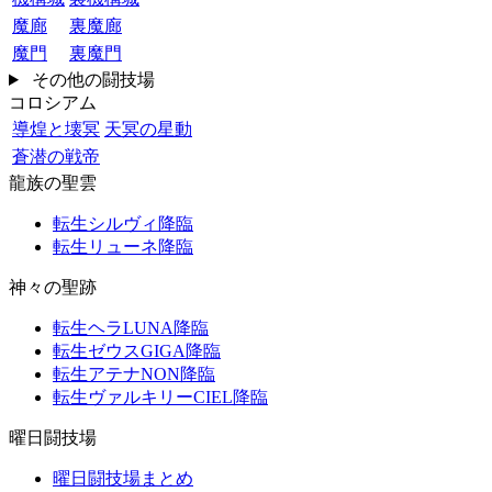
魔廊
裏魔廊
魔門
裏魔門
その他の闘技場
コロシアム
導煌と壊冥
天冥の星動
蒼潜の戦帝
龍族の聖雲
転生シルヴィ降臨
転生リューネ降臨
神々の聖跡
転生ヘラLUNA降臨
転生ゼウスGIGA降臨
転生アテナNON降臨
転生ヴァルキリーCIEL降臨
曜日闘技場
曜日闘技場まとめ