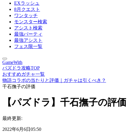
EXラッシュ
8月クエスト
ワンタッチ
モンスター検索
アシスト検索
最強パーティ
最強アシスト
フェス限一覧
GameWith
パズドラ攻略TOP
おすすめガチャ一覧
物語コラボの当たりと評価｜ガチャは引くべき？
千石撫子の評価
【パズドラ】千石撫子の評価
最終更新:
2022年6月6日05:50