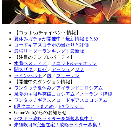
【コラボ/ガチャイベント情報】
夏休みガチャが開催中！最新情報まとめ
コードギアスコラボの当たりと評価
最強リーダーランキング｜最新版
【注目のテンプレパーティ】
水着ヘスティア
／
メニット&チャオリン
闇スザク
／
ロゼ
／
アッシュ
／
ジノ
ラインハルト
／
虚
／
フリーレン
【開催中のダンジョン情報】
ワンタッチ夏休み
／
アイランドコロシアム
魔夏の＋限界突破コロシアム
／
ノーランド降臨
ワンタッチギアス
／
コードギアスコロシアム
8月クエストまとめ
／
EXラッシュ
GameWithからのお知らせ
パズドラ攻略ライターを新規募集中！
未経験可&完全在宅！攻略ライター募集！