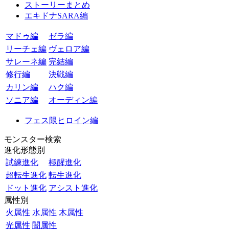
ストーリーまとめ
エキドナSARA編
マドゥ編
ゼラ編
リーチェ編
ヴェロア編
サレーネ編
完結編
修行編
決戦編
カリン編
ハク編
ソニア編
オーディン編
フェス限ヒロイン編
モンスター検索
進化形態別
試練進化
極醒進化
超転生進化
転生進化
ドット進化
アシスト進化
属性別
火属性
水属性
木属性
光属性
闇属性