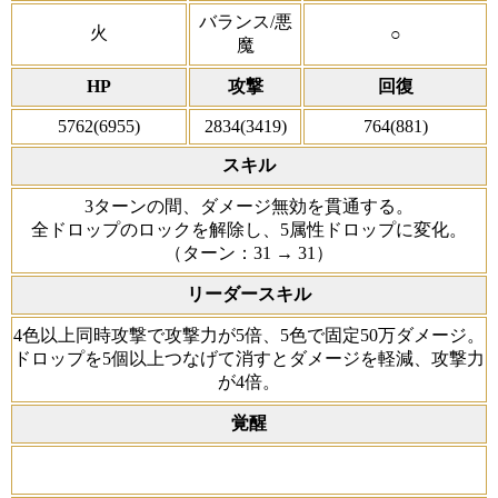
バランス/悪
火
○
魔
HP
攻撃
回復
5762(6955)
2834(3419)
764(881)
スキル
3ターンの間、ダメージ無効を貫通する。
全ドロップのロックを解除し、5属性ドロップに変化。
（ターン：31 → 31）
リーダースキル
4色以上同時攻撃で攻撃力が5倍、5色で固定50万ダメージ。
ドロップを5個以上つなげて消すとダメージを軽減、攻撃力
が4倍。
覚醒