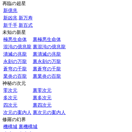
再臨の超星
新億兆
新凶兆
新万寿
新千手
新百式
未知の新星
極悪生命体
裏極悪生命体
混沌の億兆龍
裏混沌の億兆龍
潰滅の兆龍
裏潰滅の兆龍
永刻の万龍
裏永刻の万龍
蒼穹の千龍
裏蒼穹の千龍
業炎の百龍
裏業炎の百龍
神秘の次元
零次元
裏零次元
多次元
裏多次元
四次元
裏四次元
次元の案内人
裏次元の案内人
修羅の幻界
機構城
裏機構城