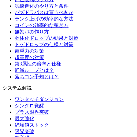
試練進化のやり方と条件
パズドラパスは買うべきか
ランク上げの効率的な方法
コインの効率的な稼ぎ方
無効パの作り方
弱体化ドロップの効果と対策
トゲドロップの仕様と対策
超重力の対策
超高度の対策
第3属性の倍率と仕様
軽減ループとは？
落ちコン予知とは？
システム解説
ワンタッチダンジョン
シンクロ覚醒
プラス限界突破
最大強化
経験値ストック
限界突破