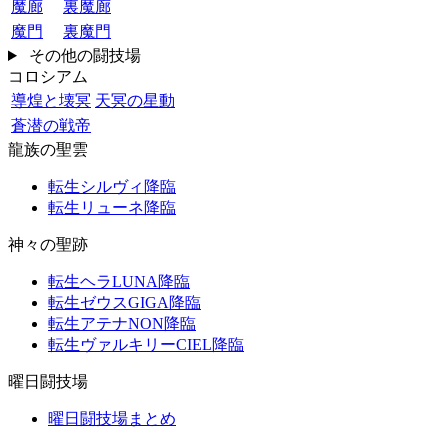
魔廊
裏魔廊
魔門
裏魔門
その他の闘技場
コロシアム
導煌と壊冥
天冥の星動
蒼潜の戦帝
龍族の聖雲
転生シルヴィ降臨
転生リューネ降臨
神々の聖跡
転生ヘラLUNA降臨
転生ゼウスGIGA降臨
転生アテナNON降臨
転生ヴァルキリーCIEL降臨
曜日闘技場
曜日闘技場まとめ