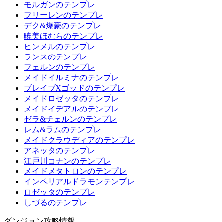
モルガンのテンプレ
フリーレンのテンプレ
デク&爆豪のテンプレ
暁美ほむらのテンプレ
ヒンメルのテンプレ
ランスのテンプレ
フェルンのテンプレ
メイドイルミナのテンプレ
ブレイブXゴッドのテンプレ
メイドロゼッタのテンプレ
メイドイデアルのテンプレ
ゼラ&チェルンのテンプレ
レム&ラムのテンプレ
メイドクラウディアのテンプレ
アネッタのテンプレ
江戸川コナンのテンプレ
メイドメタトロンのテンプレ
インペリアルドラモンテンプレ
ロゼッタのテンプレ
しづるのテンプレ
ダンジョン攻略情報