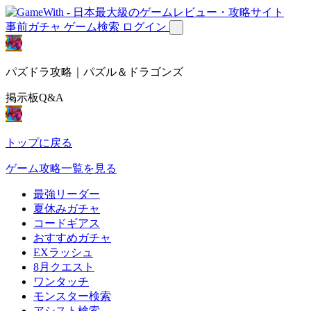
事前ガチャ
ゲーム検索
ログイン
パズドラ攻略｜パズル＆ドラゴンズ
掲示板Q&A
トップに戻る
ゲーム攻略一覧を見る
最強リーダー
夏休みガチャ
コードギアス
おすすめガチャ
EXラッシュ
8月クエスト
ワンタッチ
モンスター検索
アシスト検索