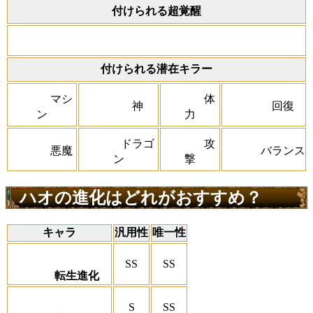
付けられる超覚醒
付けられる潜在キラー
マシ
体
神
回復
ン
力
ドラゴ
攻
悪魔
バランス
ン
撃
ハオの進化はどれがおすすめ？
キャラ
汎用性
唯一性
SS
SS
転生進化
S
SS