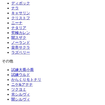
ディボック
ナラ
キャサリン
クリストフ
ニーナ
ナタリア
究極カレン
闇スザク
ノーランド
皇帝サクラ
ラズベリー
その他
試練大喬小喬
試練ウルド
からくりモトナリ
ニケ&アテナ
ツクヨミ
光シルヴィ
闇シルヴィ