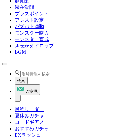
超覚醒
潜在覚醒
プラスポイント
アシスト設定
パズバト連動
モンスター購入
モンスター育成
きせかえドロップ
BGM
検索
ご意見
最強リーダー
夏休みガチャ
コードギアス
おすすめガチャ
EXラッシュ