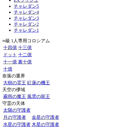
EXラッシュ
チャレダン5
チャレダン4
チャレダン3
チャレダン2
チャレダン1
∞級 1人専用コロシアム
十四億
十三億
ドット
十二億
十一億
裏十億
十億
奈落の重界
大樹の霊王
紅蓮の機王
天空の儚域
霧雨の魔王
風雲の龍王
守霊の天体
太陽の守護者
月の守護者
金星の守護者
水星の守護者
木星の守護者