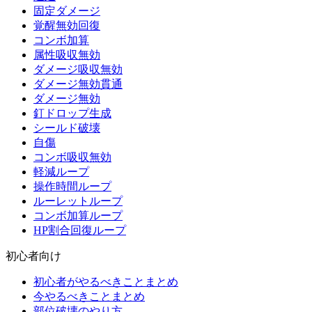
固定ダメージ
覚醒無効回復
コンボ加算
属性吸収無効
ダメージ吸収無効
ダメージ無効貫通
ダメージ無効
釘ドロップ生成
シールド破壊
自傷
コンボ吸収無効
軽減ループ
操作時間ループ
ルーレットループ
コンボ加算ループ
HP割合回復ループ
初心者向け
初心者がやるべきことまとめ
今やるべきことまとめ
部位破壊のやり方