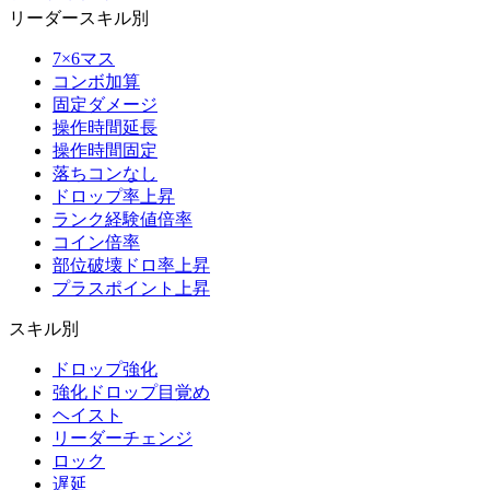
リーダースキル別
7×6マス
コンボ加算
固定ダメージ
操作時間延長
操作時間固定
落ちコンなし
ドロップ率上昇
ランク経験値倍率
コイン倍率
部位破壊ドロ率上昇
プラスポイント上昇
スキル別
ドロップ強化
強化ドロップ目覚め
ヘイスト
リーダーチェンジ
ロック
遅延