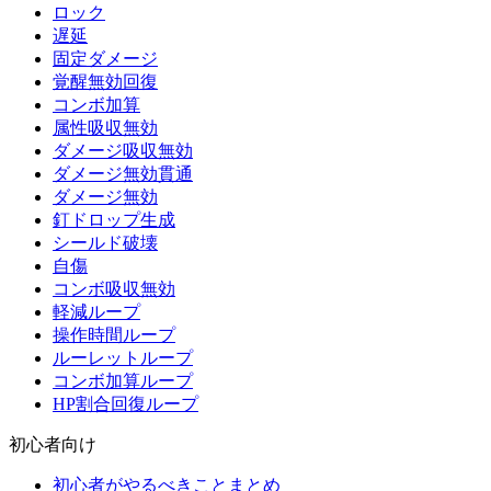
ロック
遅延
固定ダメージ
覚醒無効回復
コンボ加算
属性吸収無効
ダメージ吸収無効
ダメージ無効貫通
ダメージ無効
釘ドロップ生成
シールド破壊
自傷
コンボ吸収無効
軽減ループ
操作時間ループ
ルーレットループ
コンボ加算ループ
HP割合回復ループ
初心者向け
初心者がやるべきことまとめ