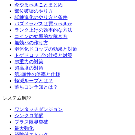
今やるべきことまとめ
部位破壊のやり方
試練進化のやり方と条件
パズドラパスは買うべきか
ランク上げの効率的な方法
コインの効率的な稼ぎ方
無効パの作り方
弱体化ドロップの効果と対策
トゲドロップの仕様と対策
超重力の対策
超高度の対策
第3属性の倍率と仕様
軽減ループとは？
落ちコン予知とは？
システム解説
ワンタッチダンジョン
シンクロ覚醒
プラス限界突破
最大強化
経験値ストック