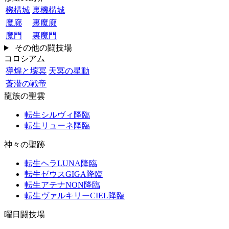
機構城
裏機構城
魔廊
裏魔廊
魔門
裏魔門
その他の闘技場
コロシアム
導煌と壊冥
天冥の星動
蒼潜の戦帝
龍族の聖雲
転生シルヴィ降臨
転生リューネ降臨
神々の聖跡
転生ヘラLUNA降臨
転生ゼウスGIGA降臨
転生アテナNON降臨
転生ヴァルキリーCIEL降臨
曜日闘技場