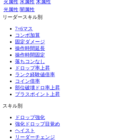
火属性
水属性
木属性
光属性
闇属性
リーダースキル別
7×6マス
コンボ加算
固定ダメージ
操作時間延長
操作時間固定
落ちコンなし
ドロップ率上昇
ランク経験値倍率
コイン倍率
部位破壊ドロ率上昇
プラスポイント上昇
スキル別
ドロップ強化
強化ドロップ目覚め
ヘイスト
リーダーチェンジ