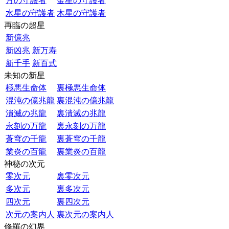
月の守護者
金星の守護者
水星の守護者
木星の守護者
再臨の超星
新億兆
新凶兆
新万寿
新千手
新百式
未知の新星
極悪生命体
裏極悪生命体
混沌の億兆龍
裏混沌の億兆龍
潰滅の兆龍
裏潰滅の兆龍
永刻の万龍
裏永刻の万龍
蒼穹の千龍
裏蒼穹の千龍
業炎の百龍
裏業炎の百龍
神秘の次元
零次元
裏零次元
多次元
裏多次元
四次元
裏四次元
次元の案内人
裏次元の案内人
修羅の幻界