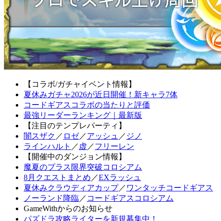
【コラボ/ガチャイベント情報】
夏休みガチャ2026が近日開催！新キャラ7体
コードギアスコラボの当たりと評価
最強リーダーランキング｜最新版
【注目のテンプレパーティ】
闇スザク
／
ロゼ
／
アッシュ
／
ジノ
ラインハルト
／
虚
／
フリーレン
【開催中のダンジョン情報】
魔夏のプラス限界突破コロシアム
8月クエストまとめ
／
EXラッシュ
夏休みクラウディアカップ
／
ワンタッチコードギアス
ノーランド降臨
／
コードギアスコロシアム
GameWithからのお知らせ
パズドラ攻略ライターを新規募集中！