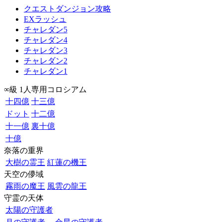
クエストダンジョン攻略
EXラッシュ
チャレダン5
チャレダン4
チャレダン3
チャレダン2
チャレダン1
∞級 1人専用コロシアム
十四億
十三億
ドット
十二億
十一億
裏十億
十億
奈落の重界
大樹の霊王
紅蓮の機王
天空の儚域
霧雨の魔王
風雲の龍王
守霊の天体
太陽の守護者