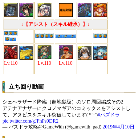
↓【アシスト（スキル継承）】↓
Lv.110
Lv.110
Lv.110
立ち回り動画
シェヘラザード降臨（超地獄級）のソロ周回編成その2
アテナアナザーにクロノマギアのコミックスをアシストし
て、アヌビスをスキル突破しています( *ˊᵕˋ)
#パズドラ
pic.twitter.com/gJFnPs9DR2
— パズドラ攻略@GameWith (@gamewith_pad)
2019年4月10日