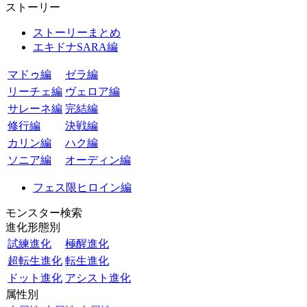
ストーリー
ストーリーまとめ
エキドナSARA編
マドゥ編
ゼラ編
リーチェ編
ヴェロア編
サレーネ編
完結編
修行編
決戦編
カリン編
ハク編
ソニア編
オーディン編
フェス限ヒロイン編
モンスター検索
進化形態別
試練進化
極醒進化
超転生進化
転生進化
ドット進化
アシスト進化
属性別