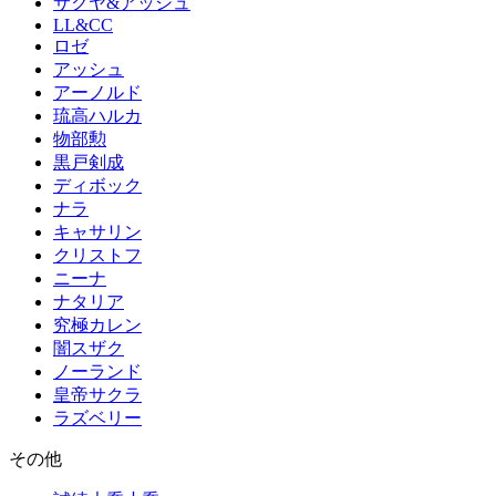
サクヤ&アッシュ
LL&CC
ロゼ
アッシュ
アーノルド
琉高ハルカ
物部勲
黒戸剣成
ディボック
ナラ
キャサリン
クリストフ
ニーナ
ナタリア
究極カレン
闇スザク
ノーランド
皇帝サクラ
ラズベリー
その他