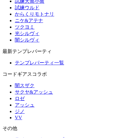
試練大喬小喬
試練ウルド
からくりモトナリ
ニケ&アテナ
ツクヨミ
光シルヴィ
闇シルヴィ
最新テンプレパーティ
テンプレパーティ一覧
コードギアスコラボ
闇スザク
サクヤ&アッシュ
ロゼ
アッシュ
ジノ
VV
その他