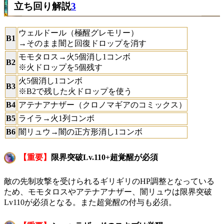
立ち回り解説
3
ウェルドール（極醒グレモリー）
B1
→そのまま闇と回復ドロップを消す
モモタロス→火5個消し1コンボ
B2
※火ドロップを5個残す
火5個消し1コンボ
B3
※B2で残した火ドロップを使う
B4
アテナアナザー（クロノマギアのコミックス）
B5
ライラ→火1列コンボ
B6
闇リュウ→闇の正方形消し1コンボ
【重要】
限界突破Lv.110+超覚醒が必須
敵の先制攻撃を受けられるギリギリのHP調整となっている
ため、モモタロスやアテナアナザー、闇リュウは限界突破
Lv110が必須となる。また超覚醒の付与も必須。