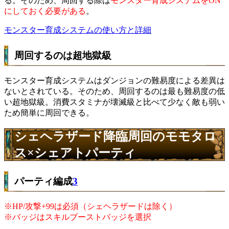
る。そのため、周回する際は
モンスター育成システムをON
にしておく必要がある
。
モンスター育成システムの使い方と詳細
周回するのは超地獄級
モンスター育成システムはダンジョンの難易度による差異は
ないとされている。そのため、周回するのは最も難易度の低
い超地獄級。消費スタミナが壊滅級と比べて少なく敵も弱い
ため簡単に周回できる。
シェヘラザード降臨周回のモモタロ
ス×シェアトパーティ
パーティ編成
3
※HP/攻撃+99は必須（シェヘラザードは除く）
※バッジはスキルブーストバッジを選択