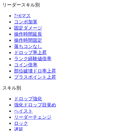
リーダースキル別
7×6マス
コンボ加算
固定ダメージ
操作時間延長
操作時間固定
落ちコンなし
ドロップ率上昇
ランク経験値倍率
コイン倍率
部位破壊ドロ率上昇
プラスポイント上昇
スキル別
ドロップ強化
強化ドロップ目覚め
ヘイスト
リーダーチェンジ
ロック
遅延