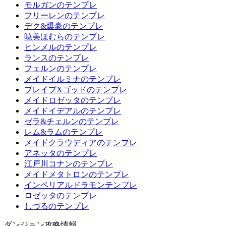
モルガンのテンプレ
フリーレンのテンプレ
デク&爆豪のテンプレ
暁美ほむらのテンプレ
ヒンメルのテンプレ
ランスのテンプレ
フェルンのテンプレ
メイドイルミナのテンプレ
ブレイブXゴッドのテンプレ
メイドロゼッタのテンプレ
メイドイデアルのテンプレ
ゼラ&チェルンのテンプレ
レム&ラムのテンプレ
メイドクラウディアのテンプレ
アネッタのテンプレ
江戸川コナンのテンプレ
メイドメタトロンのテンプレ
インペリアルドラモンテンプレ
ロゼッタのテンプレ
しづるのテンプレ
ダンジョン攻略情報