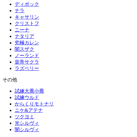
ディボック
ナラ
キャサリン
クリストフ
ニーナ
ナタリア
究極カレン
闇スザク
ノーランド
皇帝サクラ
ラズベリー
その他
試練大喬小喬
試練ウルド
からくりモトナリ
ニケ&アテナ
ツクヨミ
光シルヴィ
闇シルヴィ