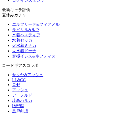
ログインスタンプ
最新キャラ評価
夏休みガチャ
エルフリーデ&フィアメル
ラビリル&ルウ
水着ヘスティア
水着セッカ
火水着ミナカ
火水着ドーナ
究極イシス&ネフティス
コードギアスコラボ
サクヤ&アッシュ
LL&CC
ロゼ
アッシュ
アーノルド
琉高ハルカ
物部勲
黒戸剣成