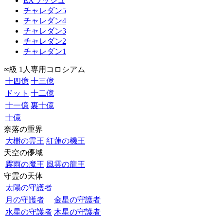
EXラッシュ
チャレダン5
チャレダン4
チャレダン3
チャレダン2
チャレダン1
∞級 1人専用コロシアム
十四億
十三億
ドット
十二億
十一億
裏十億
十億
奈落の重界
大樹の霊王
紅蓮の機王
天空の儚域
霧雨の魔王
風雲の龍王
守霊の天体
太陽の守護者
月の守護者
金星の守護者
水星の守護者
木星の守護者