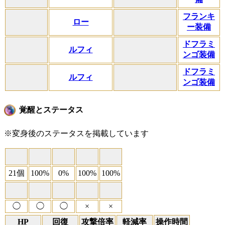
フランキ
ロー
ー装備
ドフラミ
ルフィ
ンゴ装備
ドフラミ
ルフィ
ンゴ装備
覚醒とステータス
※変身後のステータスを掲載しています
21個
100%
0%
100%
100%
◯
◯
◯
×
×
HP
回復
攻撃倍率
軽減率
操作時間