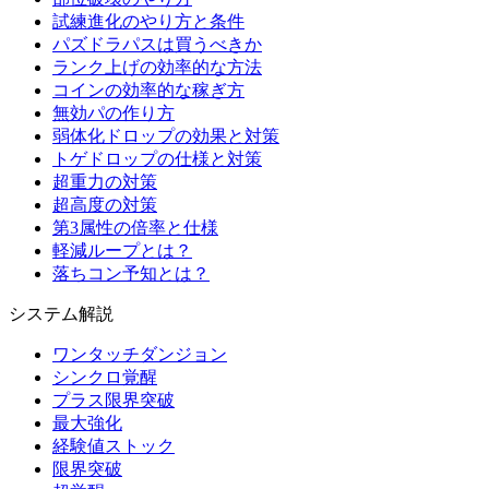
試練進化のやり方と条件
パズドラパスは買うべきか
ランク上げの効率的な方法
コインの効率的な稼ぎ方
無効パの作り方
弱体化ドロップの効果と対策
トゲドロップの仕様と対策
超重力の対策
超高度の対策
第3属性の倍率と仕様
軽減ループとは？
落ちコン予知とは？
システム解説
ワンタッチダンジョン
シンクロ覚醒
プラス限界突破
最大強化
経験値ストック
限界突破