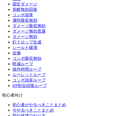
固定ダメージ
覚醒無効回復
コンボ加算
属性吸収無効
ダメージ吸収無効
ダメージ無効貫通
ダメージ無効
釘ドロップ生成
シールド破壊
自傷
コンボ吸収無効
軽減ループ
操作時間ループ
ルーレットループ
コンボ加算ループ
HP割合回復ループ
初心者向け
初心者がやるべきことまとめ
今やるべきことまとめ
部位破壊のやり方