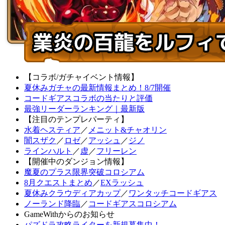
【コラボ/ガチャイベント情報】
夏休みガチャの最新情報まとめ！8/7開催
コードギアスコラボの当たりと評価
最強リーダーランキング｜最新版
【注目のテンプレパーティ】
水着ヘスティア
／
メニット&チャオリン
闇スザク
／
ロゼ
／
アッシュ
／
ジノ
ラインハルト
／
虚
／
フリーレン
【開催中のダンジョン情報】
魔夏のプラス限界突破コロシアム
8月クエストまとめ
／
EXラッシュ
夏休みクラウディアカップ
／
ワンタッチコードギアス
ノーランド降臨
／
コードギアスコロシアム
GameWithからのお知らせ
パズドラ攻略ライターを新規募集中！