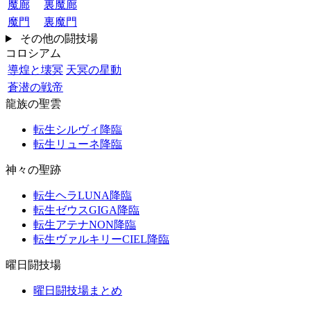
魔廊
裏魔廊
魔門
裏魔門
その他の闘技場
コロシアム
導煌と壊冥
天冥の星動
蒼潜の戦帝
龍族の聖雲
転生シルヴィ降臨
転生リューネ降臨
神々の聖跡
転生ヘラLUNA降臨
転生ゼウスGIGA降臨
転生アテナNON降臨
転生ヴァルキリーCIEL降臨
曜日闘技場
曜日闘技場まとめ