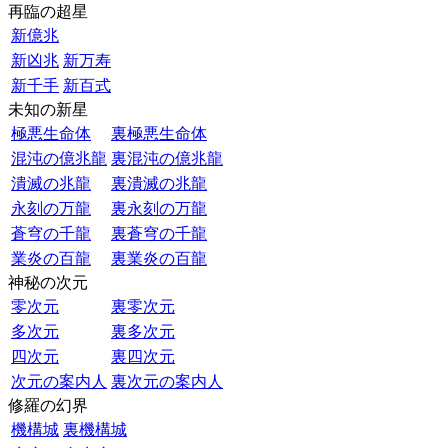
再臨の超星
新億兆
新凶兆
新万寿
新千手
新百式
未知の新星
極悪生命体
裏極悪生命体
混沌の億兆龍
裏混沌の億兆龍
潰滅の兆龍
裏潰滅の兆龍
永刻の万龍
裏永刻の万龍
蒼穹の千龍
裏蒼穹の千龍
業炎の百龍
裏業炎の百龍
神秘の次元
零次元
裏零次元
多次元
裏多次元
四次元
裏四次元
次元の案内人
裏次元の案内人
修羅の幻界
機構城
裏機構城