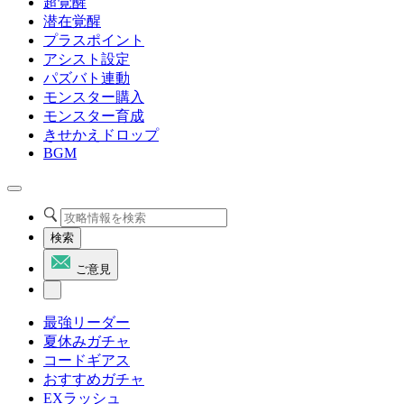
超覚醒
潜在覚醒
プラスポイント
アシスト設定
パズバト連動
モンスター購入
モンスター育成
きせかえドロップ
BGM
検索
ご意見
最強リーダー
夏休みガチャ
コードギアス
おすすめガチャ
EXラッシュ