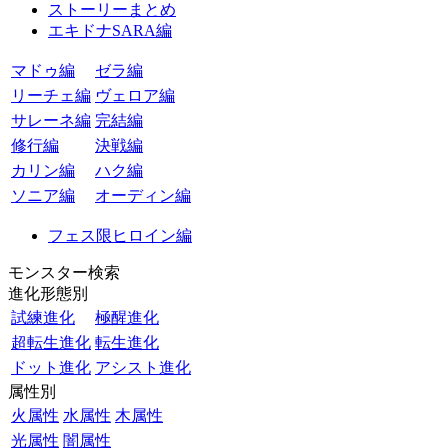
ストーリーまとめ
エキドナSARA編
マドゥ編
ゼラ編
リーチェ編
ヴェロア編
サレーネ編
完結編
修行編
決戦編
カリン編
ハク編
ソニア編
オーディン編
フェス限ヒロイン編
モンスター検索
進化形態別
試練進化
極醒進化
超転生進化
転生進化
ドット進化
アシスト進化
属性別
火属性
水属性
木属性
光属性
闇属性