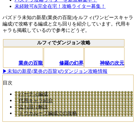
未経験可&完全在宅！攻略ライター募集！
パズドラ未知の新星(業炎の百龍)をルフィ(ワンピースキャラ
編成)で攻略する編成と立ち回りを紹介しています。代用キ
ャラも掲載しているので参考にどうぞ。
ルフィでダンジョン攻略
業炎の百龍
修羅の幻界
神秘の次元
▶未知の新星(業炎の百龍)のダンジョン攻略情報
目次
パーティ編成
代用キャラ紹介
立ち回り解説
トウカループ編成での攻略