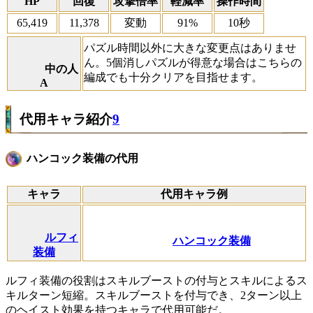
HP
回復
攻撃倍率
軽減率
操作時間
65,419
11,378
変動
91%
10秒
パズル時間以外に大きな変更点はありませ
ん。5個消しパズルが得意な場合はこちらの
中の人
編成でも十分クリアを目指せます。
A
代用キャラ紹介
9
ハンコック装備の代用
キャラ
代用キャラ例
ルフィ
ハンコック装備
装備
ルフィ装備の役割はスキルブーストの付与とスキルによるス
キルターン短縮。スキルブーストを付与でき、2ターン以上
のヘイスト効果を持つキャラで代用可能だ。