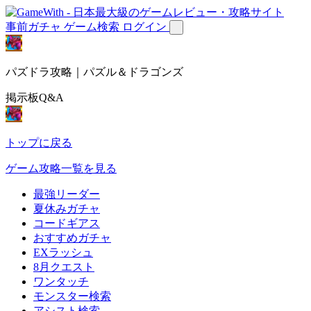
事前ガチャ
ゲーム検索
ログイン
パズドラ攻略｜パズル＆ドラゴンズ
掲示板Q&A
トップに戻る
ゲーム攻略一覧を見る
最強リーダー
夏休みガチャ
コードギアス
おすすめガチャ
EXラッシュ
8月クエスト
ワンタッチ
モンスター検索
アシスト検索