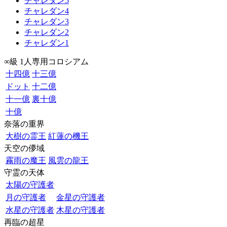
チャレダン5
チャレダン4
チャレダン3
チャレダン2
チャレダン1
∞級 1人専用コロシアム
十四億
十三億
ドット
十二億
十一億
裏十億
十億
奈落の重界
大樹の霊王
紅蓮の機王
天空の儚域
霧雨の魔王
風雲の龍王
守霊の天体
太陽の守護者
月の守護者
金星の守護者
水星の守護者
木星の守護者
再臨の超星