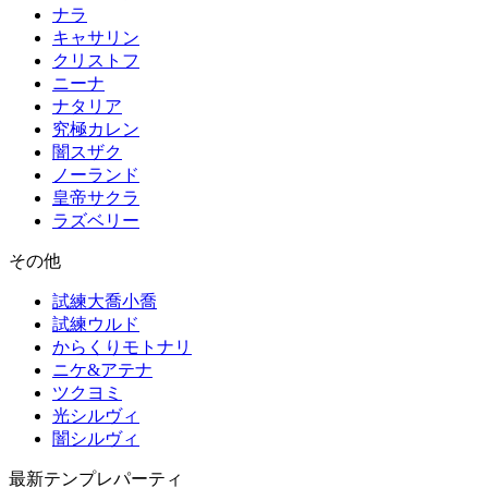
ナラ
キャサリン
クリストフ
ニーナ
ナタリア
究極カレン
闇スザク
ノーランド
皇帝サクラ
ラズベリー
その他
試練大喬小喬
試練ウルド
からくりモトナリ
ニケ&アテナ
ツクヨミ
光シルヴィ
闇シルヴィ
最新テンプレパーティ