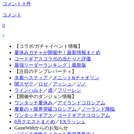
コメント
0
件
コメント
0
【コラボ/ガチャイベント情報】
夏休みガチャが開催中！最新情報まとめ
コードギアスコラボの当たりと評価
最強リーダーランキング｜最新版
【注目のテンプレパーティ】
水着ヘスティア
／
メニット&チャオリン
闇スザク
／
ロゼ
／
アッシュ
／
ジノ
ラインハルト
／
虚
／
フリーレン
【開催中のダンジョン情報】
ワンタッチ夏休み
／
アイランドコロシアム
魔夏の＋限界突破コロシアム
／
ノーランド降臨
ワンタッチギアス
／
コードギアスコロシアム
8月クエストまとめ
／
EXラッシュ
GameWithからのお知らせ