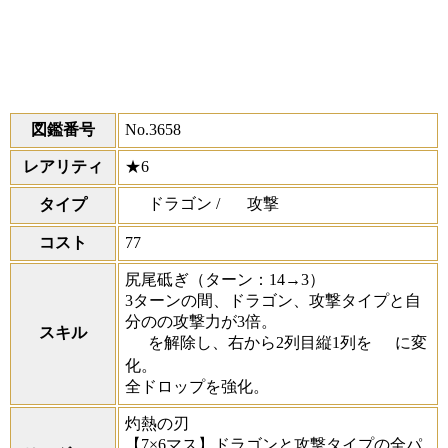
図鑑番号
No.3658
レアリティ
★6
ドラゴン /
攻撃
タイプ
コスト
77
尻尾砥ぎ
（ターン：14→3）
3ターンの間、ドラゴン、攻撃タイプと自
分のの攻撃力が3倍。
スキル
を解除し、右から2列目縦1列を
に変
化。
全ドロップを強化。
灼熱の刃
【7×6マス】ドラゴンと攻撃タイプの全パ