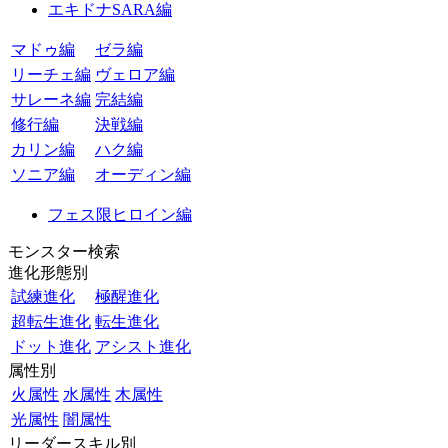
エキドナSARA編
マドゥ編
ゼラ編
リーチェ編
ヴェロア編
サレーネ編
完結編
修行編
決戦編
カリン編
ハク編
ソニア編
オーディン編
フェス限ヒロイン編
モンスター検索
進化形態別
試練進化
極醒進化
超転生進化
転生進化
ドット進化
アシスト進化
属性別
火属性
水属性
木属性
光属性
闇属性
リーダースキル別