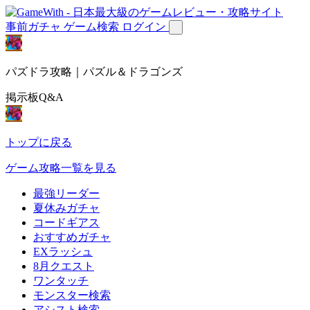
事前ガチャ
ゲーム検索
ログイン
パズドラ攻略｜パズル＆ドラゴンズ
掲示板Q&A
トップに戻る
ゲーム攻略一覧を見る
最強リーダー
夏休みガチャ
コードギアス
おすすめガチャ
EXラッシュ
8月クエスト
ワンタッチ
モンスター検索
アシスト検索