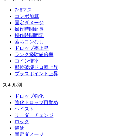
7×6マス
コンボ加算
固定ダメージ
操作時間延長
操作時間固定
落ちコンなし
ドロップ率上昇
ランク経験値倍率
コイン倍率
部位破壊ドロ率上昇
プラスポイント上昇
スキル別
ドロップ強化
強化ドロップ目覚め
ヘイスト
リーダーチェンジ
ロック
遅延
固定ダメージ