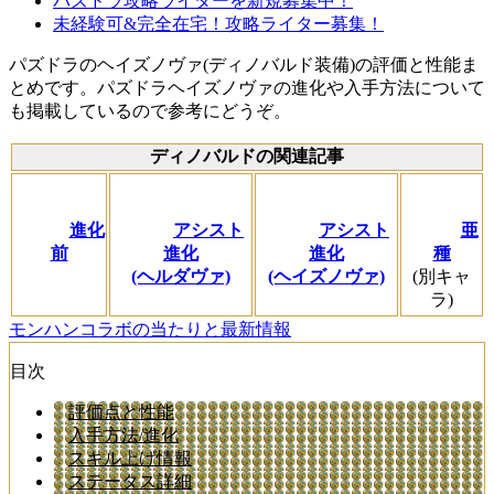
パズドラ攻略ライターを新規募集中！
未経験可&完全在宅！攻略ライター募集！
パズドラのヘイズノヴァ(ディノバルド装備)の評価と性能ま
とめです。パズドラヘイズノヴァの進化や入手方法について
も掲載しているので参考にどうぞ。
ディノバルドの関連記事
進化
アシスト
アシスト
亜
前
進化
進化
種
(ヘルダヴァ)
(ヘイズノヴァ)
(別キャ
ラ)
モンハンコラボの当たりと最新情報
目次
評価点と性能
入手方法/進化
スキル上げ情報
ステータス詳細