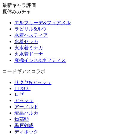
最新キャラ評価
夏休みガチャ
エルフリーデ&フィアメル
ラビリル&ルウ
水着ヘスティア
水着セッカ
火水着ミナカ
火水着ドーナ
究極イシス&ネフティス
コードギアスコラボ
サクヤ&アッシュ
LL&CC
ロゼ
アッシュ
アーノルド
琉高ハルカ
物部勲
黒戸剣成
ディボック