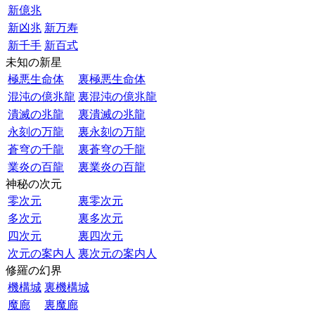
新億兆
新凶兆
新万寿
新千手
新百式
未知の新星
極悪生命体
裏極悪生命体
混沌の億兆龍
裏混沌の億兆龍
潰滅の兆龍
裏潰滅の兆龍
永刻の万龍
裏永刻の万龍
蒼穹の千龍
裏蒼穹の千龍
業炎の百龍
裏業炎の百龍
神秘の次元
零次元
裏零次元
多次元
裏多次元
四次元
裏四次元
次元の案内人
裏次元の案内人
修羅の幻界
機構城
裏機構城
魔廊
裏魔廊