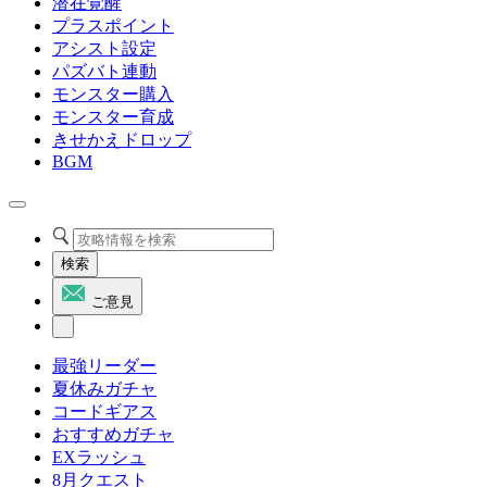
潜在覚醒
プラスポイント
アシスト設定
パズバト連動
モンスター購入
モンスター育成
きせかえドロップ
BGM
検索
ご意見
最強リーダー
夏休みガチャ
コードギアス
おすすめガチャ
EXラッシュ
8月クエスト