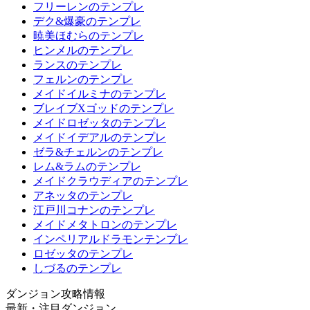
フリーレンのテンプレ
デク&爆豪のテンプレ
暁美ほむらのテンプレ
ヒンメルのテンプレ
ランスのテンプレ
フェルンのテンプレ
メイドイルミナのテンプレ
ブレイブXゴッドのテンプレ
メイドロゼッタのテンプレ
メイドイデアルのテンプレ
ゼラ&チェルンのテンプレ
レム&ラムのテンプレ
メイドクラウディアのテンプレ
アネッタのテンプレ
江戸川コナンのテンプレ
メイドメタトロンのテンプレ
インペリアルドラモンテンプレ
ロゼッタのテンプレ
しづるのテンプレ
ダンジョン攻略情報
最新・注目ダンジョン