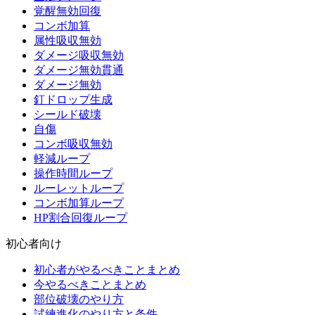
覚醒無効回復
コンボ加算
属性吸収無効
ダメージ吸収無効
ダメージ無効貫通
ダメージ無効
釘ドロップ生成
シールド破壊
自傷
コンボ吸収無効
軽減ループ
操作時間ループ
ルーレットループ
コンボ加算ループ
HP割合回復ループ
初心者向け
初心者がやるべきことまとめ
今やるべきことまとめ
部位破壊のやり方
試練進化のやり方と条件