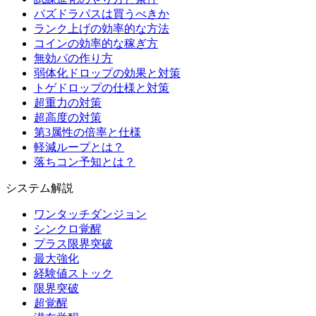
パズドラパスは買うべきか
ランク上げの効率的な方法
コインの効率的な稼ぎ方
無効パの作り方
弱体化ドロップの効果と対策
トゲドロップの仕様と対策
超重力の対策
超高度の対策
第3属性の倍率と仕様
軽減ループとは？
落ちコン予知とは？
システム解説
ワンタッチダンジョン
シンクロ覚醒
プラス限界突破
最大強化
経験値ストック
限界突破
超覚醒