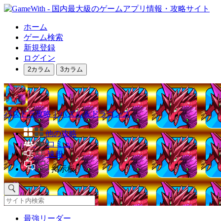
ホーム
ゲーム検索
新規登録
ログイン
2カラム
3カラム
パズドラ攻略｜パズル＆ドラゴンズ
他の攻略
コミュ
速報
掲示板
最強リーダー