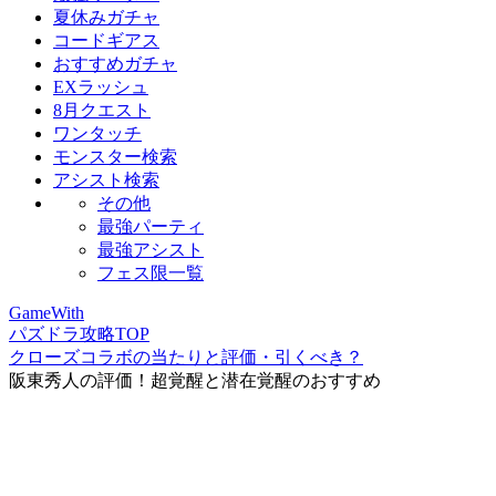
夏休みガチャ
コードギアス
おすすめガチャ
EXラッシュ
8月クエスト
ワンタッチ
モンスター検索
アシスト検索
その他
最強パーティ
最強アシスト
フェス限一覧
GameWith
パズドラ攻略TOP
クローズコラボの当たりと評価・引くべき？
阪東秀人の評価！超覚醒と潜在覚醒のおすすめ