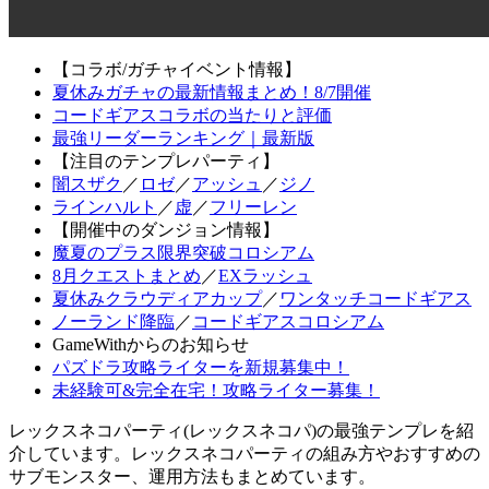
【コラボ/ガチャイベント情報】
夏休みガチャの最新情報まとめ！8/7開催
コードギアスコラボの当たりと評価
最強リーダーランキング｜最新版
【注目のテンプレパーティ】
闇スザク
／
ロゼ
／
アッシュ
／
ジノ
ラインハルト
／
虚
／
フリーレン
【開催中のダンジョン情報】
魔夏のプラス限界突破コロシアム
8月クエストまとめ
／
EXラッシュ
夏休みクラウディアカップ
／
ワンタッチコードギアス
ノーランド降臨
／
コードギアスコロシアム
GameWithからのお知らせ
パズドラ攻略ライターを新規募集中！
未経験可&完全在宅！攻略ライター募集！
レックスネコパーティ(レックスネコパ)の最強テンプレを紹
介しています。レックスネコパーティの組み方やおすすめの
サブモンスター、運用方法もまとめています。