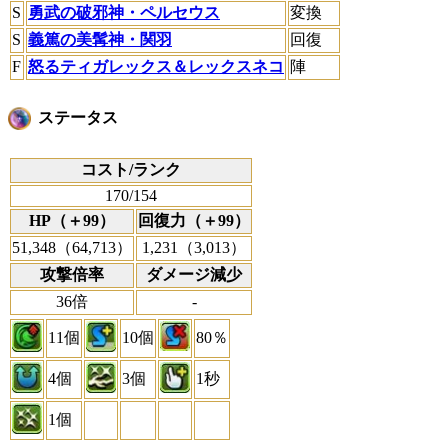
S
勇武の破邪神・ペルセウス
変換
S
義篤の美髯神・関羽
回復
F
怒るティガレックス＆レックスネコ
陣
ステータス
コスト/ランク
170/154
HP（＋99）
回復力（＋99）
51,348（64,713）
1,231（3,013）
攻撃倍率
ダメージ減少
36倍
-
11個
10個
80％
4個
3個
1秒
1個