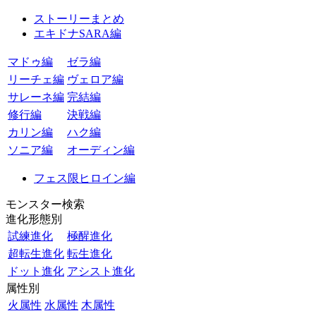
ストーリーまとめ
エキドナSARA編
マドゥ編
ゼラ編
リーチェ編
ヴェロア編
サレーネ編
完結編
修行編
決戦編
カリン編
ハク編
ソニア編
オーディン編
フェス限ヒロイン編
モンスター検索
進化形態別
試練進化
極醒進化
超転生進化
転生進化
ドット進化
アシスト進化
属性別
火属性
水属性
木属性