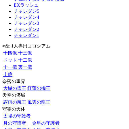
EXラッシュ
チャレダン5
チャレダン4
チャレダン3
チャレダン2
チャレダン1
∞級 1人専用コロシアム
十四億
十三億
ドット
十二億
十一億
裏十億
十億
奈落の重界
大樹の霊王
紅蓮の機王
天空の儚域
霧雨の魔王
風雲の龍王
守霊の天体
太陽の守護者
月の守護者
金星の守護者