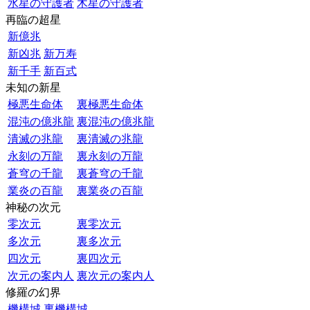
水星の守護者
木星の守護者
再臨の超星
新億兆
新凶兆
新万寿
新千手
新百式
未知の新星
極悪生命体
裏極悪生命体
混沌の億兆龍
裏混沌の億兆龍
潰滅の兆龍
裏潰滅の兆龍
永刻の万龍
裏永刻の万龍
蒼穹の千龍
裏蒼穹の千龍
業炎の百龍
裏業炎の百龍
神秘の次元
零次元
裏零次元
多次元
裏多次元
四次元
裏四次元
次元の案内人
裏次元の案内人
修羅の幻界
機構城
裏機構城