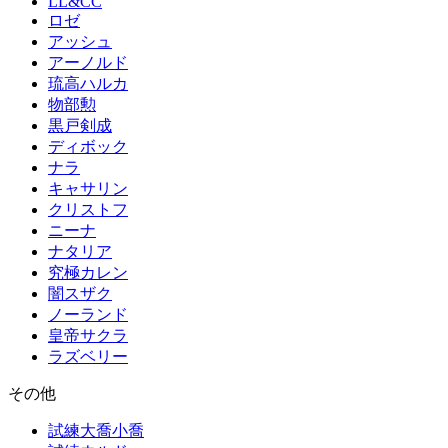
LL&CC
ロゼ
アッシュ
アーノルド
琉高ハルカ
物部勲
黒戸剣成
ディボック
ナラ
キャサリン
クリストフ
ニーナ
ナタリア
究極カレン
闇スザク
ノーランド
皇帝サクラ
ラズベリー
その他
試練大喬小喬