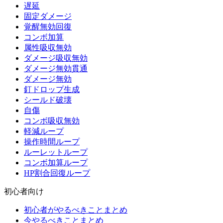
遅延
固定ダメージ
覚醒無効回復
コンボ加算
属性吸収無効
ダメージ吸収無効
ダメージ無効貫通
ダメージ無効
釘ドロップ生成
シールド破壊
自傷
コンボ吸収無効
軽減ループ
操作時間ループ
ルーレットループ
コンボ加算ループ
HP割合回復ループ
初心者向け
初心者がやるべきことまとめ
今やるべきことまとめ