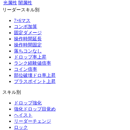
光属性
闇属性
リーダースキル別
7×6マス
コンボ加算
固定ダメージ
操作時間延長
操作時間固定
落ちコンなし
ドロップ率上昇
ランク経験値倍率
コイン倍率
部位破壊ドロ率上昇
プラスポイント上昇
スキル別
ドロップ強化
強化ドロップ目覚め
ヘイスト
リーダーチェンジ
ロック