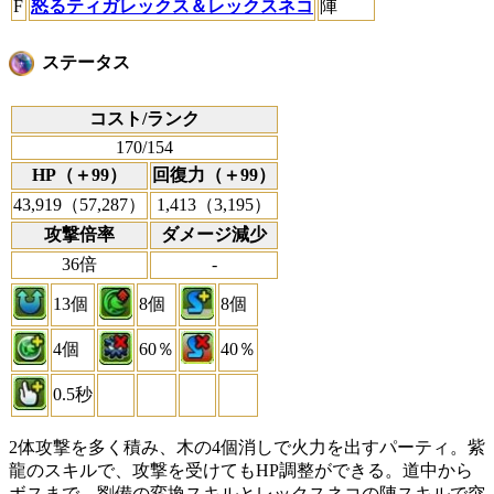
F
怒るティガレックス＆レックスネコ
陣
ステータス
コスト/ランク
170/154
HP（＋99）
回復力（＋99）
43,919（57,287）
1,413（3,195）
攻撃倍率
ダメージ減少
36倍
-
13個
8個
8個
4個
60％
40％
0.5秒
2体攻撃を多く積み、木の4個消しで火力を出すパーティ。紫
龍のスキルで、攻撃を受けてもHP調整ができる。道中から
ボスまで、劉備の変換スキルとレックスネコの陣スキルで突