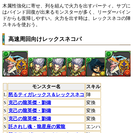
木属性強化に寄せ、列を組んで火力を出すパーティ。サブに
はバインド回復が出来るモンスターが多く、リーダーバイン
ドからも復帰しやすい。火力を出す時は、レックスネコの陣
スキルを使おう。
高速周回向けレックスネコパ
モンスター名
スキル
L
怒るティガレックス＆レックスネコ
陣
S
克己の龍英傑・劉備
変換
S
克己の龍英傑・劉備
変換
S
克己の龍英傑・劉備
変換
S
託されし魂・龍星座の紫龍
エンハ