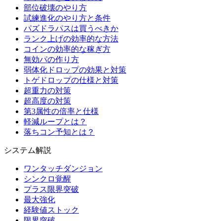
部位破壊のやり方
試練進化のやり方と条件
パズドラパスは買うべきか
ランク上げの効率的な方法
コインの効率的な稼ぎ方
無効パの作り方
弱体化ドロップの効果と対策
トゲドロップの仕様と対策
超重力の対策
超高度の対策
第3属性の倍率と仕様
軽減ループとは？
落ちコン予知とは？
システム解説
ワンタッチダンジョン
シンクロ覚醒
プラス限界突破
最大強化
経験値ストック
限界突破