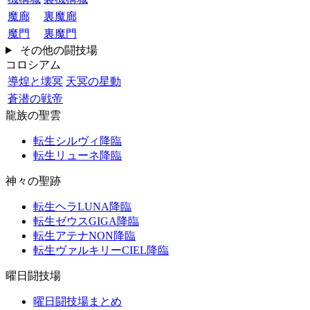
魔廊
裏魔廊
魔門
裏魔門
その他の闘技場
コロシアム
導煌と壊冥
天冥の星動
蒼潜の戦帝
龍族の聖雲
転生シルヴィ降臨
転生リューネ降臨
神々の聖跡
転生ヘラLUNA降臨
転生ゼウスGIGA降臨
転生アテナNON降臨
転生ヴァルキリーCIEL降臨
曜日闘技場
曜日闘技場まとめ