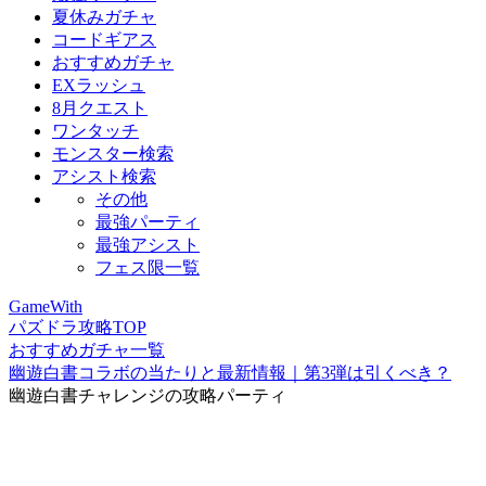
夏休みガチャ
コードギアス
おすすめガチャ
EXラッシュ
8月クエスト
ワンタッチ
モンスター検索
アシスト検索
その他
最強パーティ
最強アシスト
フェス限一覧
GameWith
パズドラ攻略TOP
おすすめガチャ一覧
幽遊白書コラボの当たりと最新情報｜第3弾は引くべき？
幽遊白書チャレンジの攻略パーティ