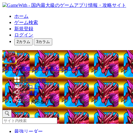
ホーム
ゲーム検索
新規登録
ログイン
2カラム
3カラム
パズドラ攻略｜パズル＆ドラゴンズ
他の攻略
コミュ
速報
掲示板
最強リーダー