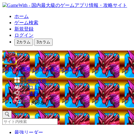
ホーム
ゲーム検索
新規登録
ログイン
2カラム
3カラム
パズドラ攻略｜パズル＆ドラゴンズ
他の攻略
コミュ
速報
掲示板
最強リーダー