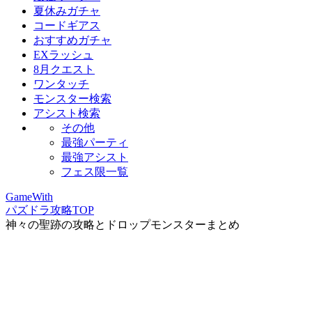
夏休みガチャ
コードギアス
おすすめガチャ
EXラッシュ
8月クエスト
ワンタッチ
モンスター検索
アシスト検索
その他
最強パーティ
最強アシスト
フェス限一覧
GameWith
パズドラ攻略TOP
神々の聖跡の攻略とドロップモンスターまとめ