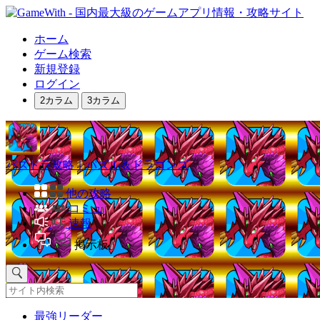
ホーム
ゲーム検索
新規登録
ログイン
2カラム
3カラム
パズドラ攻略｜パズル＆ドラゴンズ
他の攻略
コミュ
速報
掲示板
最強リーダー