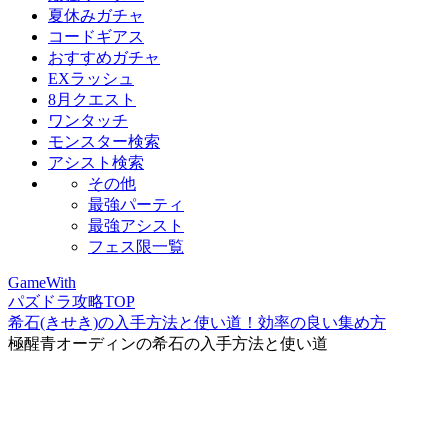
夏休みガチャ
コードギアス
おすすめガチャ
EXラッシュ
8月クエスト
ワンタッチ
モンスター検索
アシスト検索
その他
最強パーティ
最強アシスト
フェス限一覧
GameWith
パズドラ攻略TOP
希石(きせき)の入手方法と使い道！効率の良い集め方
極醒青オーディンの希石の入手方法と使い道