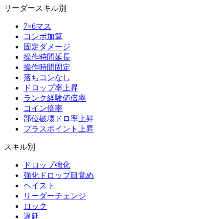
リーダースキル別
7×6マス
コンボ加算
固定ダメージ
操作時間延長
操作時間固定
落ちコンなし
ドロップ率上昇
ランク経験値倍率
コイン倍率
部位破壊ドロ率上昇
プラスポイント上昇
スキル別
ドロップ強化
強化ドロップ目覚め
ヘイスト
リーダーチェンジ
ロック
遅延