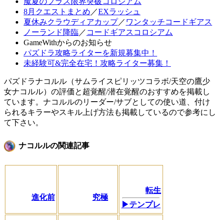
魔夏のプラス限界突破コロシアム
8月クエストまとめ
／
EXラッシュ
夏休みクラウディアカップ
／
ワンタッチコードギアス
ノーランド降臨
／
コードギアスコロシアム
GameWithからのお知らせ
パズドラ攻略ライターを新規募集中！
未経験可&完全在宅！攻略ライター募集！
パズドラナコルル（サムライスピリッツコラボ/天空の鷹少
女ナコルル）の評価と超覚醒/潜在覚醒のおすすめを掲載し
ています。ナコルルのリーダー/サブとしての使い道、付け
られるキラーやスキル上げ方法も掲載しているので参考にし
て下さい。
ナコルルの関連記事
転生
進化前
究極
▶テンプレ