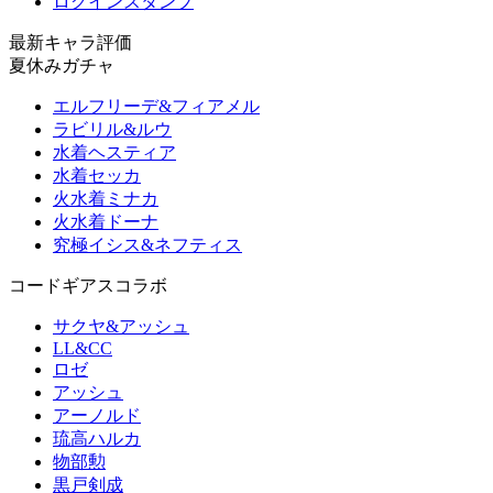
ログインスタンプ
最新キャラ評価
夏休みガチャ
エルフリーデ&フィアメル
ラビリル&ルウ
水着ヘスティア
水着セッカ
火水着ミナカ
火水着ドーナ
究極イシス&ネフティス
コードギアスコラボ
サクヤ&アッシュ
LL&CC
ロゼ
アッシュ
アーノルド
琉高ハルカ
物部勲
黒戸剣成