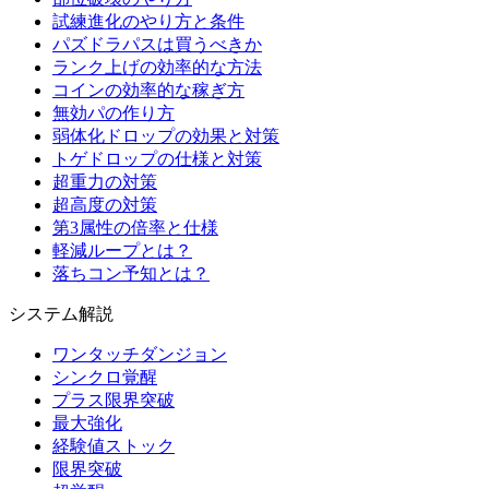
試練進化のやり方と条件
パズドラパスは買うべきか
ランク上げの効率的な方法
コインの効率的な稼ぎ方
無効パの作り方
弱体化ドロップの効果と対策
トゲドロップの仕様と対策
超重力の対策
超高度の対策
第3属性の倍率と仕様
軽減ループとは？
落ちコン予知とは？
システム解説
ワンタッチダンジョン
シンクロ覚醒
プラス限界突破
最大強化
経験値ストック
限界突破