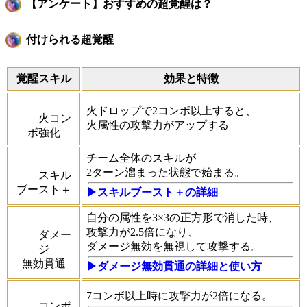
【アンケート】おすすめの超覚醒は？
付けられる超覚醒
覚醒スキル
効果と特徴
火ドロップで2コンボ以上すると、
火コン
火属性の攻撃力がアップする
ボ強化
チーム全体のスキルが
2ターン溜まった状態で始まる。
スキル
ブースト＋
▶スキルブースト＋の詳細
自分の属性を3×3の正方形で消した時、
攻撃力が2.5倍になり、
ダメー
ダメージ無効を無視して攻撃する。
ジ
無効貫通
▶ダメージ無効貫通の詳細と使い方
7コンボ以上時に攻撃力が2倍になる。
コンボ