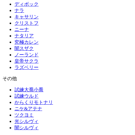
ディボック
ナラ
キャサリン
クリストフ
ニーナ
ナタリア
究極カレン
闇スザク
ノーランド
皇帝サクラ
ラズベリー
その他
試練大喬小喬
試練ウルド
からくりモトナリ
ニケ&アテナ
ツクヨミ
光シルヴィ
闇シルヴィ