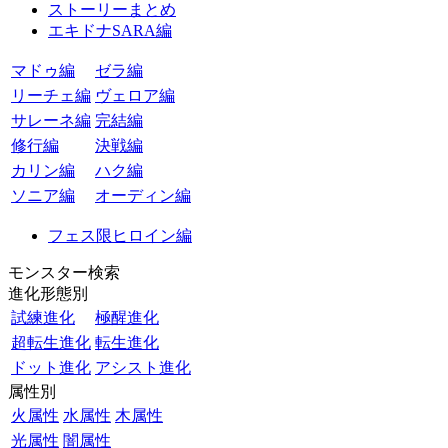
ストーリーまとめ
エキドナSARA編
マドゥ編
ゼラ編
リーチェ編
ヴェロア編
サレーネ編
完結編
修行編
決戦編
カリン編
ハク編
ソニア編
オーディン編
フェス限ヒロイン編
モンスター検索
進化形態別
試練進化
極醒進化
超転生進化
転生進化
ドット進化
アシスト進化
属性別
火属性
水属性
木属性
光属性
闇属性