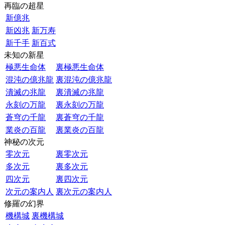
再臨の超星
新億兆
新凶兆
新万寿
新千手
新百式
未知の新星
極悪生命体
裏極悪生命体
混沌の億兆龍
裏混沌の億兆龍
潰滅の兆龍
裏潰滅の兆龍
永刻の万龍
裏永刻の万龍
蒼穹の千龍
裏蒼穹の千龍
業炎の百龍
裏業炎の百龍
神秘の次元
零次元
裏零次元
多次元
裏多次元
四次元
裏四次元
次元の案内人
裏次元の案内人
修羅の幻界
機構城
裏機構城