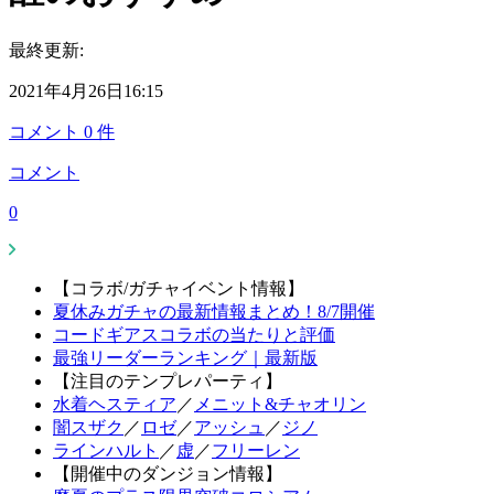
最終更新:
2021年4月26日16:15
コメント
0
件
コメント
0
【コラボ/ガチャイベント情報】
夏休みガチャの最新情報まとめ！8/7開催
コードギアスコラボの当たりと評価
最強リーダーランキング｜最新版
【注目のテンプレパーティ】
水着ヘスティア
／
メニット&チャオリン
闇スザク
／
ロゼ
／
アッシュ
／
ジノ
ラインハルト
／
虚
／
フリーレン
【開催中のダンジョン情報】