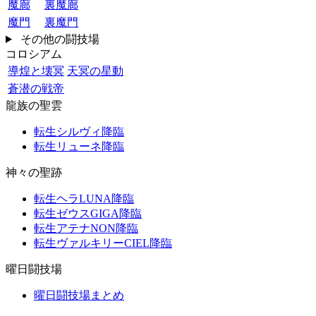
魔廊
裏魔廊
魔門
裏魔門
その他の闘技場
コロシアム
導煌と壊冥
天冥の星動
蒼潜の戦帝
龍族の聖雲
転生シルヴィ降臨
転生リューネ降臨
神々の聖跡
転生ヘラLUNA降臨
転生ゼウスGIGA降臨
転生アテナNON降臨
転生ヴァルキリーCIEL降臨
曜日闘技場
曜日闘技場まとめ