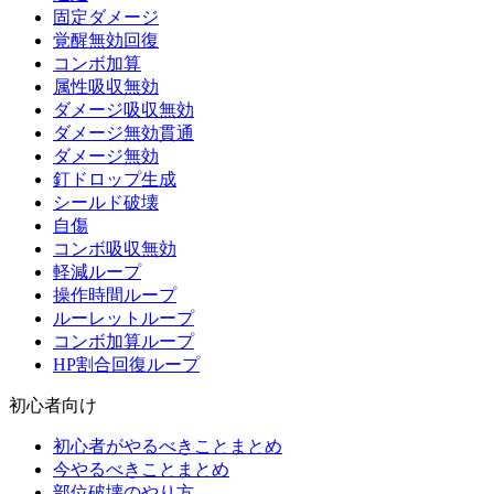
固定ダメージ
覚醒無効回復
コンボ加算
属性吸収無効
ダメージ吸収無効
ダメージ無効貫通
ダメージ無効
釘ドロップ生成
シールド破壊
自傷
コンボ吸収無効
軽減ループ
操作時間ループ
ルーレットループ
コンボ加算ループ
HP割合回復ループ
初心者向け
初心者がやるべきことまとめ
今やるべきことまとめ
部位破壊のやり方