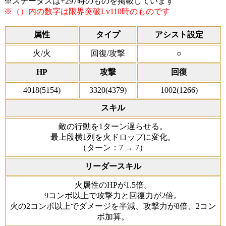
※ステータスは+297時のものを掲載しています
※（）内の数字は限界突破Lv110時のものです
属性
タイプ
アシスト設定
火/火
回復/攻撃
○
HP
攻撃
回復
4018(5154)
3320(4379)
1002(1266)
スキル
敵の行動を1ターン遅らせる。
最上段横1列を火ドロップに変化。
（ターン：7 → 7）
リーダースキル
火属性のHPが1.5倍。
9コンボ以上で攻撃力と回復力が2倍。
火の2コンボ以上でダメージを半減、攻撃力が8倍、2コン
ボ加算。