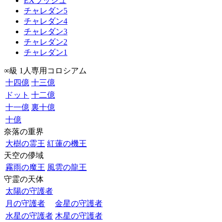
EXラッシュ
チャレダン5
チャレダン4
チャレダン3
チャレダン2
チャレダン1
∞級 1人専用コロシアム
十四億
十三億
ドット
十二億
十一億
裏十億
十億
奈落の重界
大樹の霊王
紅蓮の機王
天空の儚域
霧雨の魔王
風雲の龍王
守霊の天体
太陽の守護者
月の守護者
金星の守護者
水星の守護者
木星の守護者