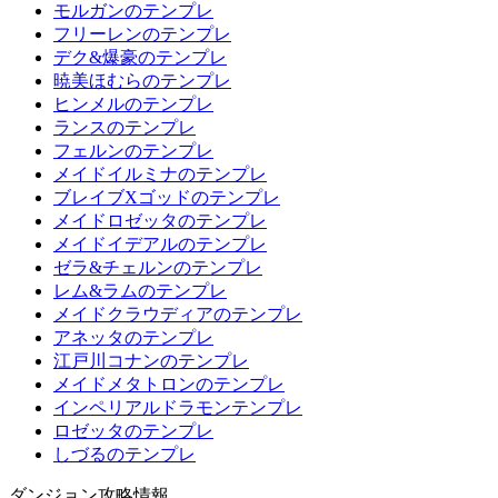
モルガンのテンプレ
フリーレンのテンプレ
デク&爆豪のテンプレ
暁美ほむらのテンプレ
ヒンメルのテンプレ
ランスのテンプレ
フェルンのテンプレ
メイドイルミナのテンプレ
ブレイブXゴッドのテンプレ
メイドロゼッタのテンプレ
メイドイデアルのテンプレ
ゼラ&チェルンのテンプレ
レム&ラムのテンプレ
メイドクラウディアのテンプレ
アネッタのテンプレ
江戸川コナンのテンプレ
メイドメタトロンのテンプレ
インペリアルドラモンテンプレ
ロゼッタのテンプレ
しづるのテンプレ
ダンジョン攻略情報