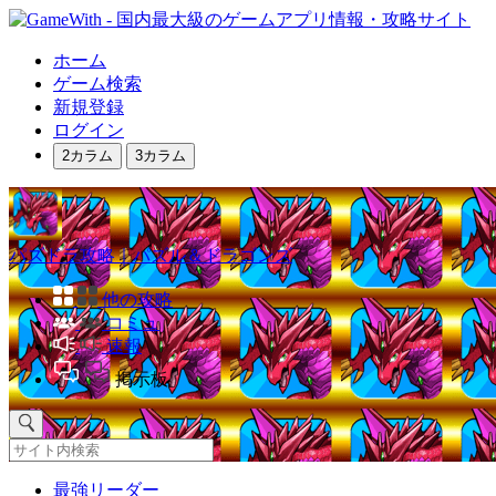
ホーム
ゲーム検索
新規登録
ログイン
2カラム
3カラム
パズドラ攻略｜パズル＆ドラゴンズ
他の攻略
コミュ
速報
掲示板
最強リーダー