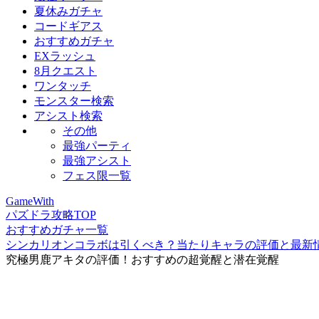
夏休みガチャ
コードギアス
おすすめガチャ
EXラッシュ
8月クエスト
ワンタッチ
モンスター検索
アシスト検索
その他
最強パーティ
最強アシスト
フェス限一覧
GameWith
パズドラ攻略TOP
おすすめガチャ一覧
シンカリオンコラボは引くべき？当たりキャラの評価と最新
究極男鹿アキタの評価！おすすめの超覚醒と潜在覚醒