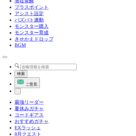
潜在覚醒
プラスポイント
アシスト設定
パズバト連動
モンスター購入
モンスター育成
きせかえドロップ
BGM
検索
ご意見
最強リーダー
夏休みガチャ
コードギアス
おすすめガチャ
EXラッシュ
8月クエスト