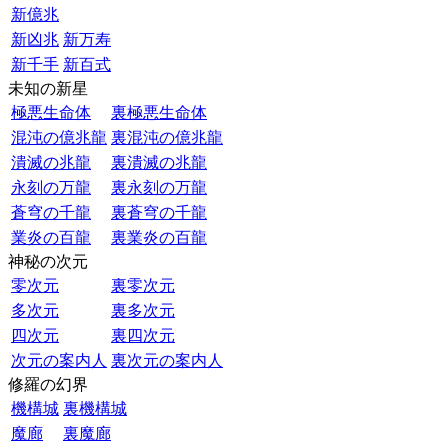
新億兆
新凶兆
新万寿
新千手
新百式
未知の新星
極悪生命体
裏極悪生命体
混沌の億兆龍
裏混沌の億兆龍
潰滅の兆龍
裏潰滅の兆龍
永刻の万龍
裏永刻の万龍
蒼穹の千龍
裏蒼穹の千龍
業炎の百龍
裏業炎の百龍
神秘の次元
零次元
裏零次元
多次元
裏多次元
四次元
裏四次元
次元の案内人
裏次元の案内人
修羅の幻界
機構城
裏機構城
魔廊
裏魔廊