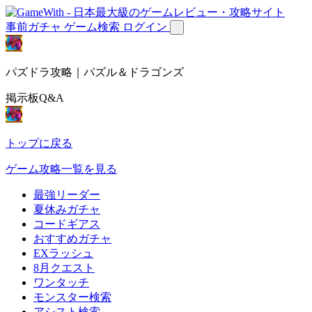
事前ガチャ
ゲーム検索
ログイン
パズドラ攻略｜パズル＆ドラゴンズ
掲示板Q&A
トップに戻る
ゲーム攻略一覧を見る
最強リーダー
夏休みガチャ
コードギアス
おすすめガチャ
EXラッシュ
8月クエスト
ワンタッチ
モンスター検索
アシスト検索