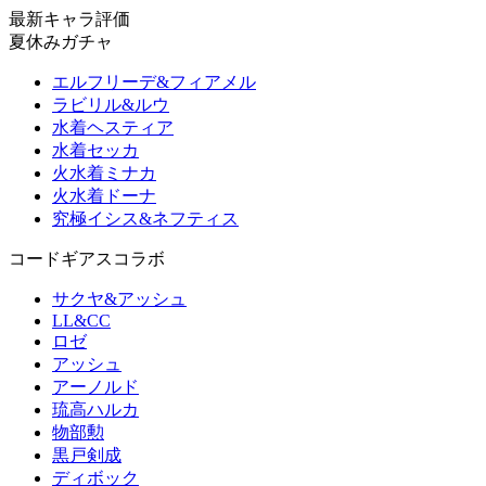
最新キャラ評価
夏休みガチャ
エルフリーデ&フィアメル
ラビリル&ルウ
水着ヘスティア
水着セッカ
火水着ミナカ
火水着ドーナ
究極イシス&ネフティス
コードギアスコラボ
サクヤ&アッシュ
LL&CC
ロゼ
アッシュ
アーノルド
琉高ハルカ
物部勲
黒戸剣成
ディボック