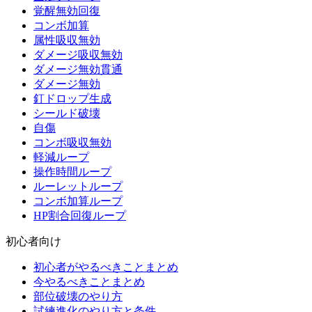
覚醒無効回復
コンボ加算
属性吸収無効
ダメージ吸収無効
ダメージ無効貫通
ダメージ無効
釘ドロップ生成
シールド破壊
自傷
コンボ吸収無効
軽減ループ
操作時間ループ
ルーレットループ
コンボ加算ループ
HP割合回復ループ
初心者向け
初心者がやるべきことまとめ
今やるべきことまとめ
部位破壊のやり方
試練進化のやり方と条件