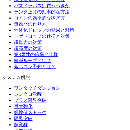
パズドラパスは買うべきか
ランク上げの効率的な方法
コインの効率的な稼ぎ方
無効パの作り方
弱体化ドロップの効果と対策
トゲドロップの仕様と対策
超重力の対策
超高度の対策
第3属性の倍率と仕様
軽減ループとは？
落ちコン予知とは？
システム解説
ワンタッチダンジョン
シンクロ覚醒
プラス限界突破
最大強化
経験値ストック
限界突破
超覚醒