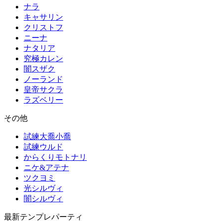
ナラ
キャサリン
クリストフ
ニーナ
ナタリア
究極カレン
闇スザク
ノーランド
皇帝サクラ
ラズベリー
その他
試練大喬小喬
試練ウルド
からくりモトナリ
ニケ&アテナ
ツクヨミ
光シルヴィ
闇シルヴィ
最新テンプレパーティ