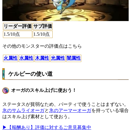
リーダー評価
サブ評価
1.5
/10点
1.5
/10点
その他のモンスターの評価点はこちら
火属性
水属性
木属性
光属性
闇属性
ケルピーの使い道
オーガのスキル上げに使おう！
ステータスが貧弱なため、パーティで使うことはまずない。
氷のサムライオーガ
と
氷のアーマーオーガ
を持っている場合
はスキル上げ素材として使おう。
▶【報酬あり】評価に対するご意見募集中