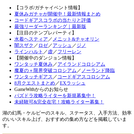
【コラボ/ガチャイベント情報】
夏休みガチャが開催中！最新情報まとめ
コードギアスコラボの当たりと評価
最強リーダーランキング｜最新版
【注目のテンプレパーティ】
水着ヘスティア
／
メニット&チャオリン
闇スザク
／
ロゼ
／
アッシュ
／
ジノ
ラインハルト
／
虚
／
フリーレン
【開催中のダンジョン情報】
ワンタッチ夏休み
／
アイランドコロシアム
魔夏の＋限界突破コロシアム
／
ノーランド降臨
ワンタッチギアス
／
コードギアスコロシアム
8月クエストまとめ
／
EXラッシュ
GameWithからのお知らせ
パズドラ攻略ライターを新規募集中！
未経験可&完全在宅！攻略ライター募集！
湖の幻馬・ケルピーのスキル、ステータス、入手方法、効率
のいいスキル上げ、おすすめの集め方などを掲載していま
す。