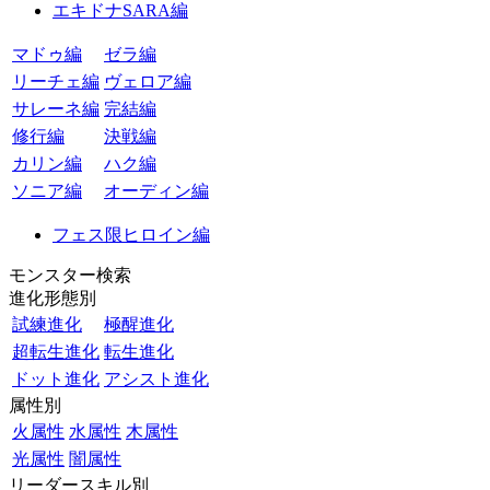
エキドナSARA編
マドゥ編
ゼラ編
リーチェ編
ヴェロア編
サレーネ編
完結編
修行編
決戦編
カリン編
ハク編
ソニア編
オーディン編
フェス限ヒロイン編
モンスター検索
進化形態別
試練進化
極醒進化
超転生進化
転生進化
ドット進化
アシスト進化
属性別
火属性
水属性
木属性
光属性
闇属性
リーダースキル別