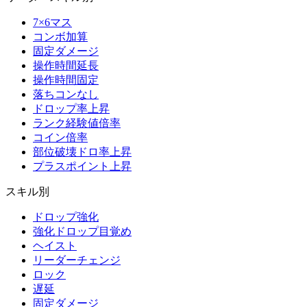
7×6マス
コンボ加算
固定ダメージ
操作時間延長
操作時間固定
落ちコンなし
ドロップ率上昇
ランク経験値倍率
コイン倍率
部位破壊ドロ率上昇
プラスポイント上昇
スキル別
ドロップ強化
強化ドロップ目覚め
ヘイスト
リーダーチェンジ
ロック
遅延
固定ダメージ