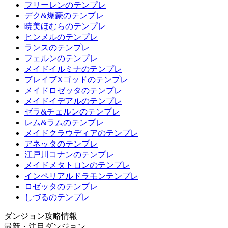
フリーレンのテンプレ
デク&爆豪のテンプレ
暁美ほむらのテンプレ
ヒンメルのテンプレ
ランスのテンプレ
フェルンのテンプレ
メイドイルミナのテンプレ
ブレイブXゴッドのテンプレ
メイドロゼッタのテンプレ
メイドイデアルのテンプレ
ゼラ&チェルンのテンプレ
レム&ラムのテンプレ
メイドクラウディアのテンプレ
アネッタのテンプレ
江戸川コナンのテンプレ
メイドメタトロンのテンプレ
インペリアルドラモンテンプレ
ロゼッタのテンプレ
しづるのテンプレ
ダンジョン攻略情報
最新・注目ダンジョン