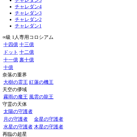
チャレダン5
チャレダン4
チャレダン3
チャレダン2
チャレダン1
∞級 1人専用コロシアム
十四億
十三億
ドット
十二億
十一億
裏十億
十億
奈落の重界
大樹の霊王
紅蓮の機王
天空の儚域
霧雨の魔王
風雲の龍王
守霊の天体
太陽の守護者
月の守護者
金星の守護者
水星の守護者
木星の守護者
再臨の超星