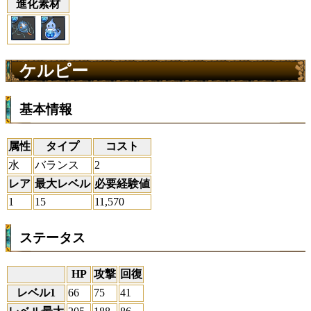
進化素材
ケルピー
基本情報
属性
タイプ
コスト
水
バランス
2
レア
最大レベル
必要経験値
1
15
11,570
ステータス
HP
攻撃
回復
レベル1
66
75
41