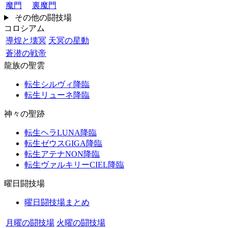
魔門
裏魔門
その他の闘技場
コロシアム
導煌と壊冥
天冥の星動
蒼潜の戦帝
龍族の聖雲
転生シルヴィ降臨
転生リューネ降臨
神々の聖跡
転生ヘラLUNA降臨
転生ゼウスGIGA降臨
転生アテナNON降臨
転生ヴァルキリーCIEL降臨
曜日闘技場
曜日闘技場まとめ
月曜の闘技場
火曜の闘技場