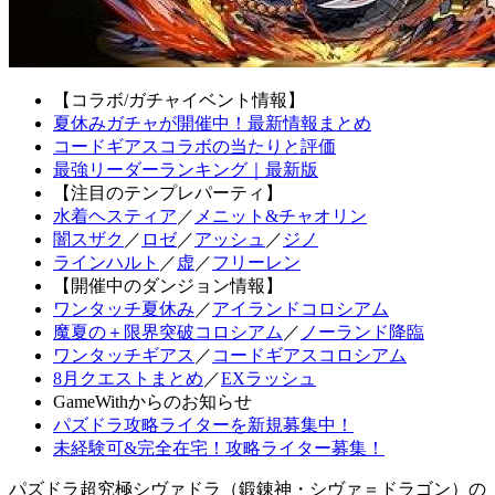
【コラボ/ガチャイベント情報】
夏休みガチャが開催中！最新情報まとめ
コードギアスコラボの当たりと評価
最強リーダーランキング｜最新版
【注目のテンプレパーティ】
水着ヘスティア
／
メニット&チャオリン
闇スザク
／
ロゼ
／
アッシュ
／
ジノ
ラインハルト
／
虚
／
フリーレン
【開催中のダンジョン情報】
ワンタッチ夏休み
／
アイランドコロシアム
魔夏の＋限界突破コロシアム
／
ノーランド降臨
ワンタッチギアス
／
コードギアスコロシアム
8月クエストまとめ
／
EXラッシュ
GameWithからのお知らせ
パズドラ攻略ライターを新規募集中！
未経験可&完全在宅！攻略ライター募集！
パズドラ超究極シヴァドラ（鍛錬神・シヴァ＝ドラゴン）の