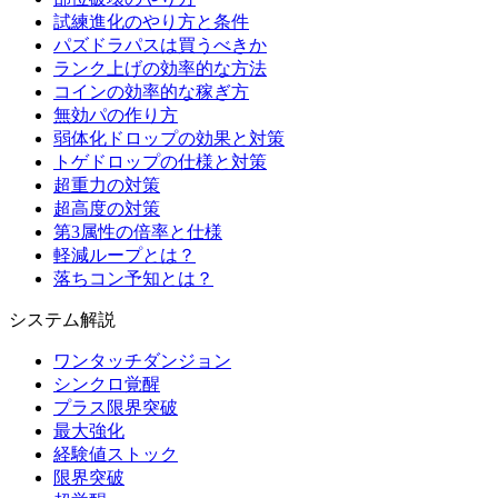
試練進化のやり方と条件
パズドラパスは買うべきか
ランク上げの効率的な方法
コインの効率的な稼ぎ方
無効パの作り方
弱体化ドロップの効果と対策
トゲドロップの仕様と対策
超重力の対策
超高度の対策
第3属性の倍率と仕様
軽減ループとは？
落ちコン予知とは？
システム解説
ワンタッチダンジョン
シンクロ覚醒
プラス限界突破
最大強化
経験値ストック
限界突破