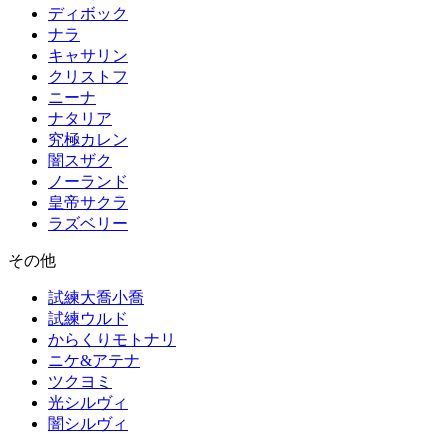
ディボック
ナラ
キャサリン
クリストフ
ニーナ
ナタリア
究極カレン
闇スザク
ノーランド
皇帝サクラ
ラズベリー
その他
試練大喬小喬
試練ウルド
からくりモトナリ
ニケ&アテナ
ツクヨミ
光シルヴィ
闇シルヴィ