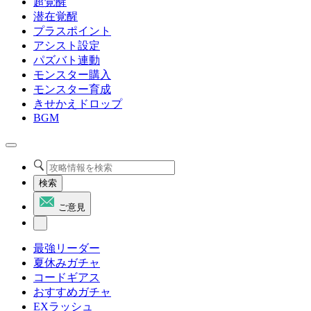
超覚醒
潜在覚醒
プラスポイント
アシスト設定
パズバト連動
モンスター購入
モンスター育成
きせかえドロップ
BGM
検索
ご意見
最強リーダー
夏休みガチャ
コードギアス
おすすめガチャ
EXラッシュ