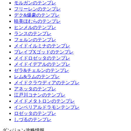
モルガンのテンプレ
フリーレンのテンプレ
デク&爆豪のテンプレ
暁美ほむらのテンプレ
ヒンメルのテンプレ
ランスのテンプレ
フェルンのテンプレ
メイドイルミナのテンプレ
ブレイブXゴッドのテンプレ
メイドロゼッタのテンプレ
メイドイデアルのテンプレ
ゼラ&チェルンのテンプレ
レム&ラムのテンプレ
メイドクラウディアのテンプレ
アネッタのテンプレ
江戸川コナンのテンプレ
メイドメタトロンのテンプレ
インペリアルドラモンテンプレ
ロゼッタのテンプレ
しづるのテンプレ
ダンジョン攻略情報