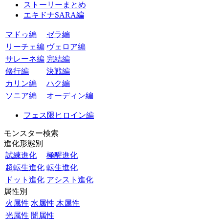
ストーリーまとめ
エキドナSARA編
マドゥ編
ゼラ編
リーチェ編
ヴェロア編
サレーネ編
完結編
修行編
決戦編
カリン編
ハク編
ソニア編
オーディン編
フェス限ヒロイン編
モンスター検索
進化形態別
試練進化
極醒進化
超転生進化
転生進化
ドット進化
アシスト進化
属性別
火属性
水属性
木属性
光属性
闇属性