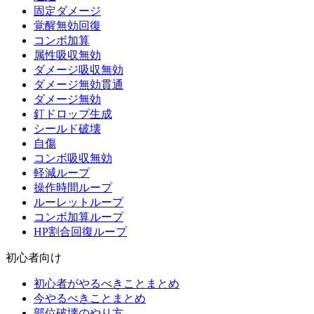
固定ダメージ
覚醒無効回復
コンボ加算
属性吸収無効
ダメージ吸収無効
ダメージ無効貫通
ダメージ無効
釘ドロップ生成
シールド破壊
自傷
コンボ吸収無効
軽減ループ
操作時間ループ
ルーレットループ
コンボ加算ループ
HP割合回復ループ
初心者向け
初心者がやるべきことまとめ
今やるべきことまとめ
部位破壊のやり方