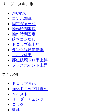
リーダースキル別
7×6マス
コンボ加算
固定ダメージ
操作時間延長
操作時間固定
落ちコンなし
ドロップ率上昇
ランク経験値倍率
コイン倍率
部位破壊ドロ率上昇
プラスポイント上昇
スキル別
ドロップ強化
強化ドロップ目覚め
ヘイスト
リーダーチェンジ
ロック
遅延