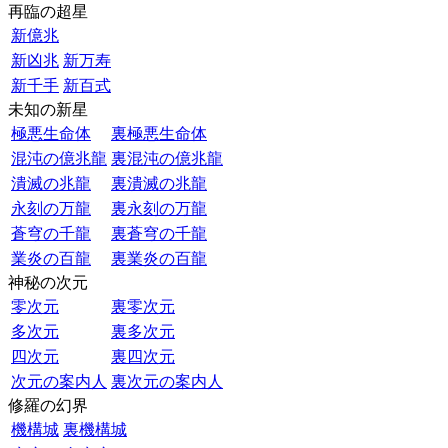
再臨の超星
新億兆
新凶兆
新万寿
新千手
新百式
未知の新星
極悪生命体
裏極悪生命体
混沌の億兆龍
裏混沌の億兆龍
潰滅の兆龍
裏潰滅の兆龍
永刻の万龍
裏永刻の万龍
蒼穹の千龍
裏蒼穹の千龍
業炎の百龍
裏業炎の百龍
神秘の次元
零次元
裏零次元
多次元
裏多次元
四次元
裏四次元
次元の案内人
裏次元の案内人
修羅の幻界
機構城
裏機構城