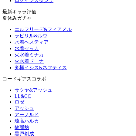
ログインスタンプ
最新キャラ評価
夏休みガチャ
エルフリーデ&フィアメル
ラビリル&ルウ
水着ヘスティア
水着セッカ
火水着ミナカ
火水着ドーナ
究極イシス&ネフティス
コードギアスコラボ
サクヤ&アッシュ
LL&CC
ロゼ
アッシュ
アーノルド
琉高ハルカ
物部勲
黒戸剣成