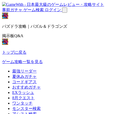
事前ガチャ
ゲーム検索
ログイン
パズドラ攻略｜パズル＆ドラゴンズ
掲示板Q&A
トップに戻る
ゲーム攻略一覧を見る
最強リーダー
夏休みガチャ
コードギアス
おすすめガチャ
EXラッシュ
8月クエスト
ワンタッチ
モンスター検索
アシスト検索