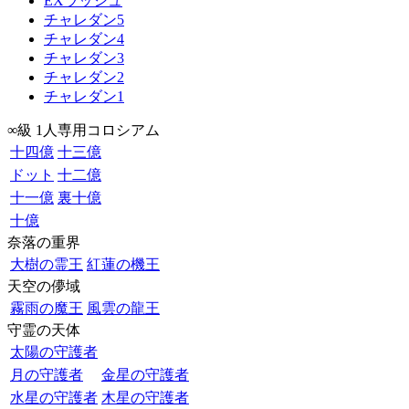
EXラッシュ
チャレダン5
チャレダン4
チャレダン3
チャレダン2
チャレダン1
∞級 1人専用コロシアム
十四億
十三億
ドット
十二億
十一億
裏十億
十億
奈落の重界
大樹の霊王
紅蓮の機王
天空の儚域
霧雨の魔王
風雲の龍王
守霊の天体
太陽の守護者
月の守護者
金星の守護者
水星の守護者
木星の守護者