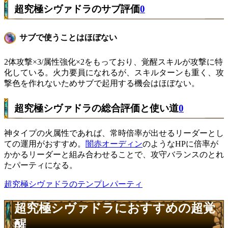
超究極シヴァドラのサブ評価
0
サブで使うことはほぼない
2体攻撃×3/属性強化×2をもっており、覚醒スキルが攻撃に特
化している。火力要員になれるが、スキルターンも重く、攻
撃色を作れないためサブで起用する機会はほぼない。
超究極シヴァドラの総合評価と使い道
0
神タイプの火属性であれば、常時倍率が出せるリーダーとし
ての運用がおすすめ。
闇赤オーディン
のようなHPに倍率が
かかるリーダーと組み合わせることで、攻守バランスのとれ
たパーティになる。
超究極シヴァドラのテンプレパーティ
超究極シヴァドラにおすすめの超覚
醒