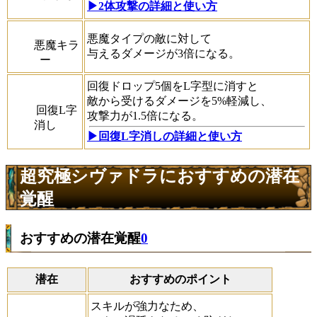
▶︎2体攻撃の詳細と使い方
悪魔タイプの敵に対して
悪魔キラ
与えるダメージが3倍になる。
ー
回復ドロップ5個をL字型に消すと
敵から受けるダメージを5%軽減し、
回復L字
攻撃力が1.5倍になる。
消し
▶回復L字消しの詳細と使い方
超究極シヴァドラにおすすめの潜在
覚醒
おすすめの潜在覚醒
0
潜在
おすすめのポイント
スキルが強力なため、