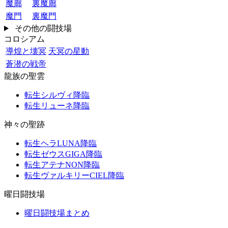
魔廊
裏魔廊
魔門
裏魔門
その他の闘技場
コロシアム
導煌と壊冥
天冥の星動
蒼潜の戦帝
龍族の聖雲
転生シルヴィ降臨
転生リューネ降臨
神々の聖跡
転生ヘラLUNA降臨
転生ゼウスGIGA降臨
転生アテナNON降臨
転生ヴァルキリーCIEL降臨
曜日闘技場
曜日闘技場まとめ