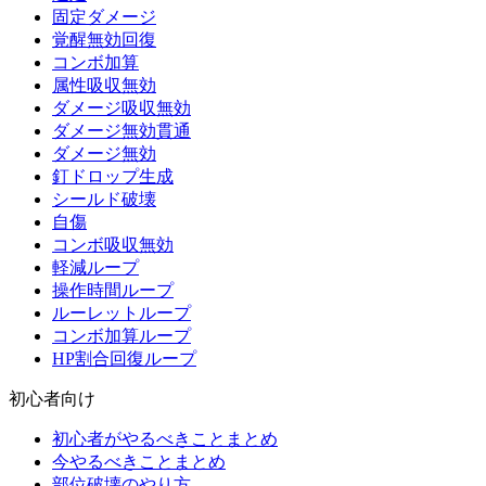
固定ダメージ
覚醒無効回復
コンボ加算
属性吸収無効
ダメージ吸収無効
ダメージ無効貫通
ダメージ無効
釘ドロップ生成
シールド破壊
自傷
コンボ吸収無効
軽減ループ
操作時間ループ
ルーレットループ
コンボ加算ループ
HP割合回復ループ
初心者向け
初心者がやるべきことまとめ
今やるべきことまとめ
部位破壊のやり方