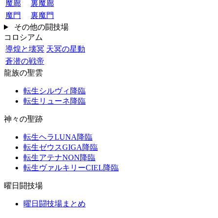
魔廊
裏魔廊
魔門
裏魔門
その他の闘技場
コロシアム
導煌と壊冥
天冥の星動
蒼潜の戦帝
龍族の聖雲
転生シルヴィ降臨
転生リューネ降臨
神々の聖跡
転生ヘラLUNA降臨
転生ゼウスGIGA降臨
転生アテナNON降臨
転生ヴァルキリーCIEL降臨
曜日闘技場
曜日闘技場まとめ