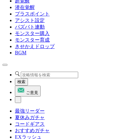
超覚醒
潜在覚醒
プラスポイント
アシスト設定
パズバト連動
モンスター購入
モンスター育成
きせかえドロップ
BGM
検索
ご意見
最強リーダー
夏休みガチャ
コードギアス
おすすめガチャ
EXラッシュ