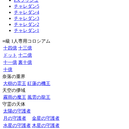
EXラッシュ
チャレダン5
チャレダン4
チャレダン3
チャレダン2
チャレダン1
∞級 1人専用コロシアム
十四億
十三億
ドット
十二億
十一億
裏十億
十億
奈落の重界
大樹の霊王
紅蓮の機王
天空の儚域
霧雨の魔王
風雲の龍王
守霊の天体
太陽の守護者
月の守護者
金星の守護者
水星の守護者
木星の守護者