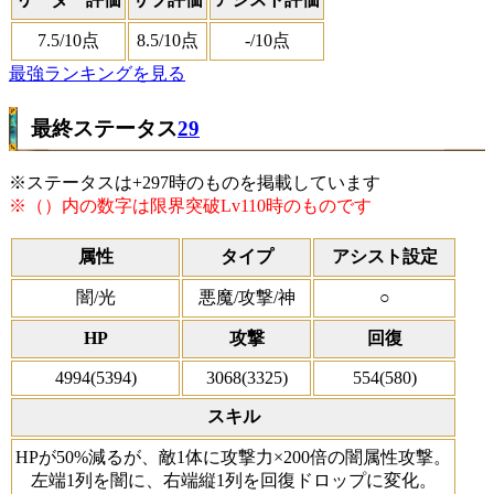
7.5
/10点
8.5
/10点
-
/10点
最強ランキングを見る
最終ステータス
29
※ステータスは+297時のものを掲載しています
※（）内の数字は限界突破Lv110時のものです
属性
タイプ
アシスト設定
闇/光
悪魔/攻撃/神
○
HP
攻撃
回復
4994(5394)
3068(3325)
554(580)
スキル
HPが50%減るが、敵1体に攻撃力×200倍の闇属性攻撃。
左端1列を闇に、右端縦1列を回復ドロップに変化。