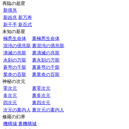
再臨の超星
新億兆
新凶兆
新万寿
新千手
新百式
未知の新星
極悪生命体
裏極悪生命体
混沌の億兆龍
裏混沌の億兆龍
潰滅の兆龍
裏潰滅の兆龍
永刻の万龍
裏永刻の万龍
蒼穹の千龍
裏蒼穹の千龍
業炎の百龍
裏業炎の百龍
神秘の次元
零次元
裏零次元
多次元
裏多次元
四次元
裏四次元
次元の案内人
裏次元の案内人
修羅の幻界
機構城
裏機構城