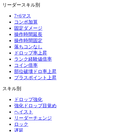
リーダースキル別
7×6マス
コンボ加算
固定ダメージ
操作時間延長
操作時間固定
落ちコンなし
ドロップ率上昇
ランク経験値倍率
コイン倍率
部位破壊ドロ率上昇
プラスポイント上昇
スキル別
ドロップ強化
強化ドロップ目覚め
ヘイスト
リーダーチェンジ
ロック
遅延