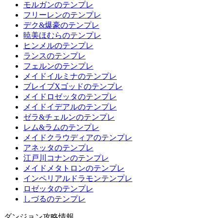
モルガンのテンプレ
フリーレンのテンプレ
デク&爆豪のテンプレ
暁美ほむらのテンプレ
ヒンメルのテンプレ
ランスのテンプレ
フェルンのテンプレ
メイドイルミナのテンプレ
ブレイブXゴッドのテンプレ
メイドロゼッタのテンプレ
メイドイデアルのテンプレ
ゼラ&チェルンのテンプレ
レム&ラムのテンプレ
メイドクラウディアのテンプレ
アネッタのテンプレ
江戸川コナンのテンプレ
メイドメタトロンのテンプレ
インペリアルドラモンテンプレ
ロゼッタのテンプレ
しづるのテンプレ
ダンジョン攻略情報