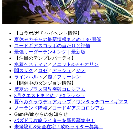
【コラボ/ガチャイベント情報】
夏休みガチャの最新情報まとめ！8/7開催
コードギアスコラボの当たりと評価
最強リーダーランキング｜最新版
【注目のテンプレパーティ】
水着ヘスティア
／
メニット&チャオリン
闇スザク
／
ロゼ
／
アッシュ
／
ジノ
ラインハルト
／
虚
／
フリーレン
【開催中のダンジョン情報】
魔夏のプラス限界突破コロシアム
8月クエストまとめ
／
EXラッシュ
夏休みクラウディアカップ
／
ワンタッチコードギアス
ノーランド降臨
／
コードギアスコロシアム
GameWithからのお知らせ
パズドラ攻略ライターを新規募集中！
未経験可&完全在宅！攻略ライター募集！