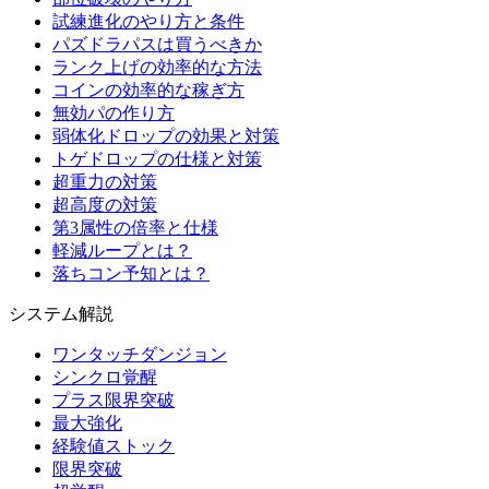
試練進化のやり方と条件
パズドラパスは買うべきか
ランク上げの効率的な方法
コインの効率的な稼ぎ方
無効パの作り方
弱体化ドロップの効果と対策
トゲドロップの仕様と対策
超重力の対策
超高度の対策
第3属性の倍率と仕様
軽減ループとは？
落ちコン予知とは？
システム解説
ワンタッチダンジョン
シンクロ覚醒
プラス限界突破
最大強化
経験値ストック
限界突破