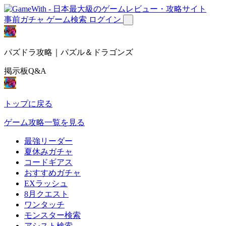
事前ガチャ
ゲーム検索
ログイン
パズドラ攻略｜パズル＆ドラゴンズ
掲示板Q&A
トップに戻る
ゲーム攻略一覧を見る
最強リーダー
夏休みガチャ
コードギアス
おすすめガチャ
EXラッシュ
8月クエスト
ワンタッチ
モンスター検索
アシスト検索