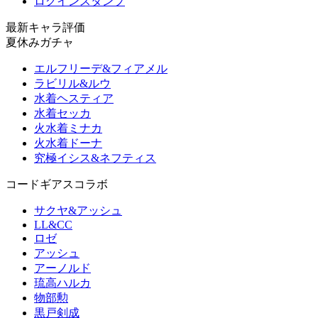
ログインスタンプ
最新キャラ評価
夏休みガチャ
エルフリーデ&フィアメル
ラビリル&ルウ
水着ヘスティア
水着セッカ
火水着ミナカ
火水着ドーナ
究極イシス&ネフティス
コードギアスコラボ
サクヤ&アッシュ
LL&CC
ロゼ
アッシュ
アーノルド
琉高ハルカ
物部勲
黒戸剣成