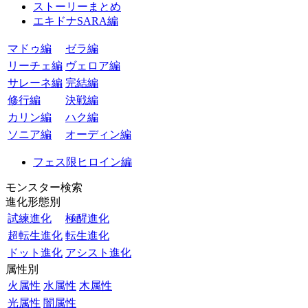
ストーリーまとめ
エキドナSARA編
マドゥ編
ゼラ編
リーチェ編
ヴェロア編
サレーネ編
完結編
修行編
決戦編
カリン編
ハク編
ソニア編
オーディン編
フェス限ヒロイン編
モンスター検索
進化形態別
試練進化
極醒進化
超転生進化
転生進化
ドット進化
アシスト進化
属性別
火属性
水属性
木属性
光属性
闇属性