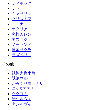
ディボック
ナラ
キャサリン
クリストフ
ニーナ
ナタリア
究極カレン
闇スザク
ノーランド
皇帝サクラ
ラズベリー
その他
試練大喬小喬
試練ウルド
からくりモトナリ
ニケ&アテナ
ツクヨミ
光シルヴィ
闇シルヴィ