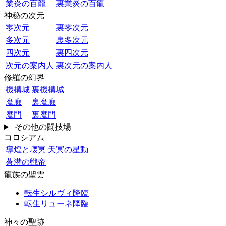
業炎の百龍
裏業炎の百龍
神秘の次元
零次元
裏零次元
多次元
裏多次元
四次元
裏四次元
次元の案内人
裏次元の案内人
修羅の幻界
機構城
裏機構城
魔廊
裏魔廊
魔門
裏魔門
その他の闘技場
コロシアム
導煌と壊冥
天冥の星動
蒼潜の戦帝
龍族の聖雲
転生シルヴィ降臨
転生リューネ降臨
神々の聖跡