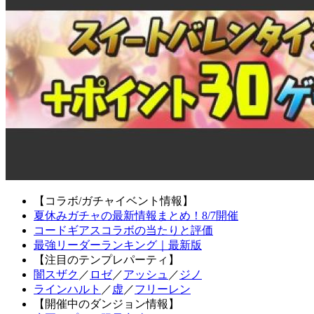
【コラボ/ガチャイベント情報】
夏休みガチャの最新情報まとめ！8/7開催
コードギアスコラボの当たりと評価
最強リーダーランキング｜最新版
【注目のテンプレパーティ】
闇スザク
／
ロゼ
／
アッシュ
／
ジノ
ラインハルト
／
虚
／
フリーレン
【開催中のダンジョン情報】