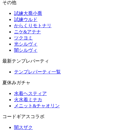
その他
試練大喬小喬
試練ウルド
からくりモトナリ
ニケ&アテナ
ツクヨミ
光シルヴィ
闇シルヴィ
最新テンプレパーティ
テンプレパーティ一覧
夏休みガチャ
水着ヘスティア
火水着ミナカ
メニット&チャオリン
コードギアスコラボ
闇スザク