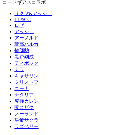
コードギアスコラボ
サクヤ&アッシュ
LL&CC
ロゼ
アッシュ
アーノルド
琉高ハルカ
物部勲
黒戸剣成
ディボック
ナラ
キャサリン
クリストフ
ニーナ
ナタリア
究極カレン
闇スザク
ノーランド
皇帝サクラ
ラズベリー