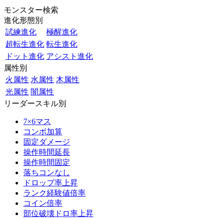
モンスター検索
進化形態別
試練進化
極醒進化
超転生進化
転生進化
ドット進化
アシスト進化
属性別
火属性
水属性
木属性
光属性
闇属性
リーダースキル別
7×6マス
コンボ加算
固定ダメージ
操作時間延長
操作時間固定
落ちコンなし
ドロップ率上昇
ランク経験値倍率
コイン倍率
部位破壊ドロ率上昇