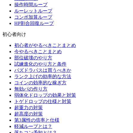
操作時間ループ
ルーレットループ
コンボ加算ループ
HP割合回復ループ
初心者向け
初心者がやるべきことまとめ
今やるべきことまとめ
部位破壊のやり方
試練進化のやり方と条件
パズドラパスは買うべきか
ランク上げの効率的な方法
コインの効率的な稼ぎ方
無効パの作り方
弱体化ドロップの効果と対策
トゲドロップの仕様と対策
超重力の対策
超高度の対策
第3属性の倍率と仕様
軽減ループとは？
落ちコン予知とは？