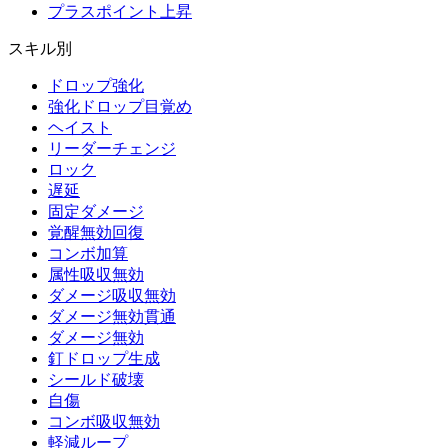
プラスポイント上昇
スキル別
ドロップ強化
強化ドロップ目覚め
ヘイスト
リーダーチェンジ
ロック
遅延
固定ダメージ
覚醒無効回復
コンボ加算
属性吸収無効
ダメージ吸収無効
ダメージ無効貫通
ダメージ無効
釘ドロップ生成
シールド破壊
自傷
コンボ吸収無効
軽減ループ