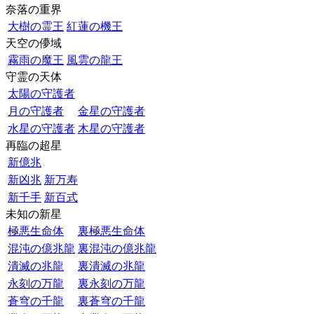
奈落の重界
大樹の霊王
紅蓮の機王
天空の儚域
霧雨の魔王
風雲の龍王
守霊の天体
太陽の守護者
月の守護者
金星の守護者
水星の守護者
木星の守護者
再臨の超星
新億兆
新凶兆
新万寿
新千手
新百式
未知の新星
極悪生命体
裏極悪生命体
混沌の億兆龍
裏混沌の億兆龍
潰滅の兆龍
裏潰滅の兆龍
永刻の万龍
裏永刻の万龍
蒼穹の千龍
裏蒼穹の千龍