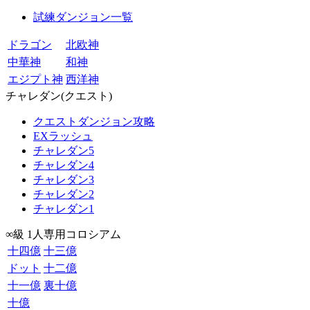
試練ダンジョン一覧
ドラゴン
北欧神
中華神
和神
エジプト神
西洋神
チャレダン(クエスト)
クエストダンジョン攻略
EXラッシュ
チャレダン5
チャレダン4
チャレダン3
チャレダン2
チャレダン1
∞級 1人専用コロシアム
十四億
十三億
ドット
十二億
十一億
裏十億
十億