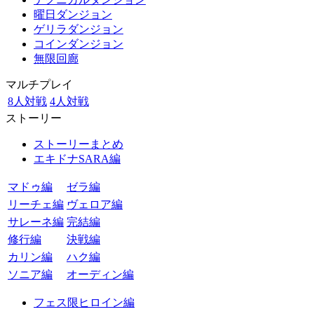
曜日ダンジョン
ゲリラダンジョン
コインダンジョン
無限回廊
マルチプレイ
8人対戦
4人対戦
ストーリー
ストーリーまとめ
エキドナSARA編
マドゥ編
ゼラ編
リーチェ編
ヴェロア編
サレーネ編
完結編
修行編
決戦編
カリン編
ハク編
ソニア編
オーディン編
フェス限ヒロイン編