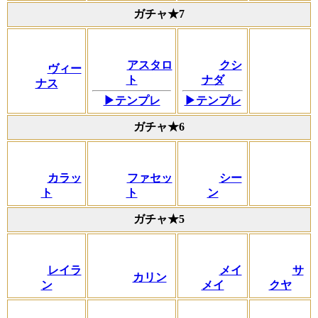
ガチャ★7
アスタロ
クシ
ヴィー
ト
ナダ
ナス
▶テンプレ
▶テンプレ
ガチャ★6
カラッ
ファセッ
シー
ト
ト
ン
ガチャ★5
レイラ
メイ
サ
カリン
ン
メイ
クヤ