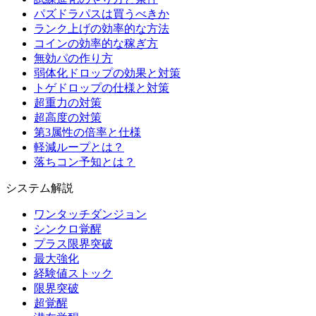
パズドラパスは買うべきか
ランク上げの効率的な方法
コインの効率的な稼ぎ方
無効パの作り方
弱体化ドロップの効果と対策
トゲドロップの仕様と対策
超重力の対策
超高度の対策
第3属性の倍率と仕様
軽減ループとは？
落ちコン予知とは？
システム解説
ワンタッチダンジョン
シンクロ覚醒
プラス限界突破
最大強化
経験値ストック
限界突破
超覚醒