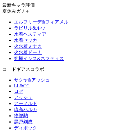
最新キャラ評価
夏休みガチャ
エルフリーデ&フィアメル
ラビリル&ルウ
水着ヘスティア
水着セッカ
火水着ミナカ
火水着ドーナ
究極イシス&ネフティス
コードギアスコラボ
サクヤ&アッシュ
LL&CC
ロゼ
アッシュ
アーノルド
琉高ハルカ
物部勲
黒戸剣成
ディボック