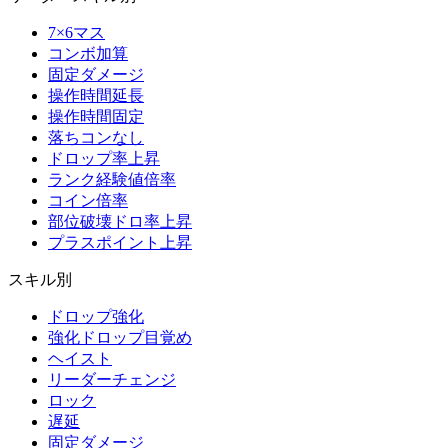
7×6マス
コンボ加算
固定ダメージ
操作時間延長
操作時間固定
落ちコンなし
ドロップ率上昇
ランク経験値倍率
コイン倍率
部位破壊ドロ率上昇
プラスポイント上昇
スキル別
ドロップ強化
強化ドロップ目覚め
ヘイスト
リーダーチェンジ
ロック
遅延
固定ダメージ