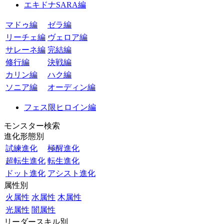
エキドナSARA編
マドゥ編
ゼラ編
リーチェ編
ヴェロア編
サレーネ編
完結編
修行編
決戦編
カリン編
ハク編
ソニア編
オーディン編
フェス限ヒロイン編
モンスター検索
進化形態別
試練進化
極醒進化
超転生進化
転生進化
ドット進化
アシスト進化
属性別
火属性
水属性
木属性
光属性
闇属性
リーダースキル別