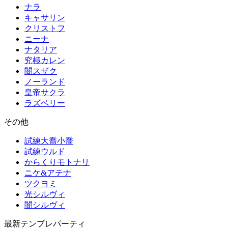
ナラ
キャサリン
クリストフ
ニーナ
ナタリア
究極カレン
闇スザク
ノーランド
皇帝サクラ
ラズベリー
その他
試練大喬小喬
試練ウルド
からくりモトナリ
ニケ&アテナ
ツクヨミ
光シルヴィ
闇シルヴィ
最新テンプレパーティ