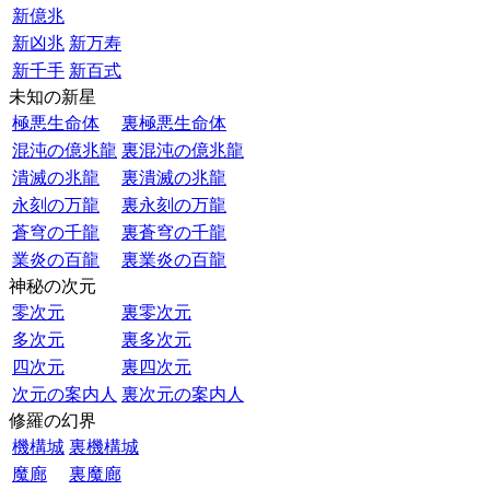
新億兆
新凶兆
新万寿
新千手
新百式
未知の新星
極悪生命体
裏極悪生命体
混沌の億兆龍
裏混沌の億兆龍
潰滅の兆龍
裏潰滅の兆龍
永刻の万龍
裏永刻の万龍
蒼穹の千龍
裏蒼穹の千龍
業炎の百龍
裏業炎の百龍
神秘の次元
零次元
裏零次元
多次元
裏多次元
四次元
裏四次元
次元の案内人
裏次元の案内人
修羅の幻界
機構城
裏機構城
魔廊
裏魔廊