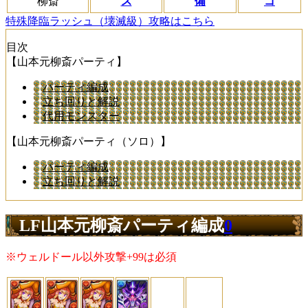
柳斎
ス
備
コ
特殊降臨ラッシュ（壊滅級）攻略はこちら
目次
【山本元柳斎パーティ】
パーティ編成
立ち回りと解説
代用モンスター
【山本元柳斎パーティ（ソロ）】
パーティ編成
立ち回りと解説
LF山本元柳斎パーティ編成
0
※ウェルドール以外攻撃+99は必須