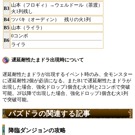
山本（フロギィ）→ウェルドール（茶渡）
B3
火1列残し
B4
ツバキ（オーディン） 残りの火1列
B5
山本（ライラ）
0コンボ
B6
ライラ
遅延耐性たまドラ出現時について
遅延耐性たまドラが出現するイベント時のみ、全モンスター
に遅延耐性2個が必須になる。またB1で遅延耐性たまドラが
出現した場合、強化ドロップ1個含む火1列と2コンボで突破
可能。2F以降で出現した場合、強化ドロップ1個含む火1列
で突破可能。
パズドラの関連する記事
降臨ダンジョンの攻略