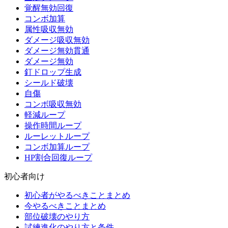
覚醒無効回復
コンボ加算
属性吸収無効
ダメージ吸収無効
ダメージ無効貫通
ダメージ無効
釘ドロップ生成
シールド破壊
自傷
コンボ吸収無効
軽減ループ
操作時間ループ
ルーレットループ
コンボ加算ループ
HP割合回復ループ
初心者向け
初心者がやるべきことまとめ
今やるべきことまとめ
部位破壊のやり方
試練進化のやり方と条件