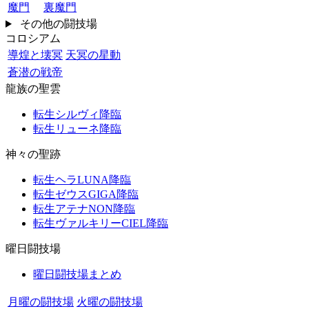
魔門
裏魔門
その他の闘技場
コロシアム
導煌と壊冥
天冥の星動
蒼潜の戦帝
龍族の聖雲
転生シルヴィ降臨
転生リューネ降臨
神々の聖跡
転生ヘラLUNA降臨
転生ゼウスGIGA降臨
転生アテナNON降臨
転生ヴァルキリーCIEL降臨
曜日闘技場
曜日闘技場まとめ
月曜の闘技場
火曜の闘技場