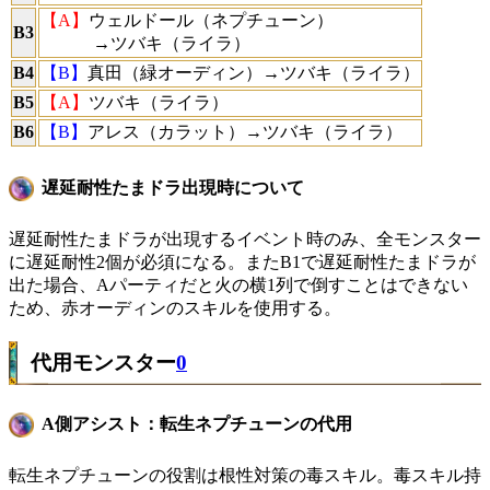
【A】
ウェルドール（ネプチューン）
B3
→ツバキ（ライラ）
B4
【B】
真田（緑オーディン）→ツバキ（ライラ）
B5
【A】
ツバキ（ライラ）
B6
【B】
アレス（カラット）→ツバキ（ライラ）
遅延耐性たまドラ出現時について
遅延耐性たまドラが出現するイベント時のみ、全モンスター
に遅延耐性2個が必須になる。またB1で遅延耐性たまドラが
出た場合、Aパーティだと火の横1列で倒すことはできない
ため、赤オーディンのスキルを使用する。
代用モンスター
0
A側アシスト：転生ネプチューンの代用
転生ネプチューンの役割は根性対策の毒スキル。毒スキル持