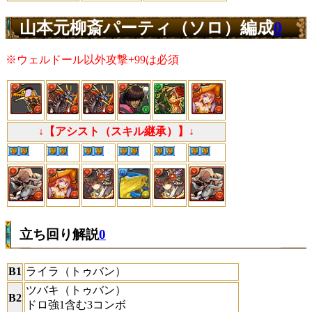
山本元柳斎パーティ（ソロ）編成
0
※ウェルドール以外攻撃+99は必須
↓【アシスト（スキル継承）】↓
立ち回り解説
0
B1
ライラ（トゥバン）
ツバキ（トゥバン）
B2
ドロ強1含む3コンボ