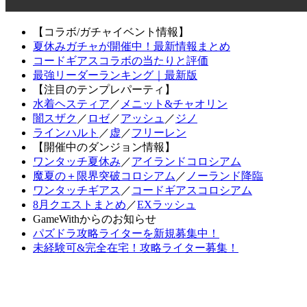
【コラボ/ガチャイベント情報】
夏休みガチャが開催中！最新情報まとめ
コードギアスコラボの当たりと評価
最強リーダーランキング｜最新版
【注目のテンプレパーティ】
水着ヘスティア
／
メニット&チャオリン
闇スザク
／
ロゼ
／
アッシュ
／
ジノ
ラインハルト
／
虚
／
フリーレン
【開催中のダンジョン情報】
ワンタッチ夏休み
／
アイランドコロシアム
魔夏の＋限界突破コロシアム
／
ノーランド降臨
ワンタッチギアス
／
コードギアスコロシアム
8月クエストまとめ
／
EXラッシュ
GameWithからのお知らせ
パズドラ攻略ライターを新規募集中！
未経験可&完全在宅！攻略ライター募集！