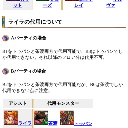
ット
ーズ
レイ
ヴァ
ライラの代用について
Aパーティの場合
B1をトゥバンと茶渡両方で代用可能で、B3はトゥバンでし
か代用できない。それ以降のフロア分は代用不可。
Bパーティの場合
B2をトゥバンと茶渡両方で代用可能だが、B6は茶渡でしか
代用できない点に注意。
アシスト
代用モンスター
ライラ
茶渡
トゥバン