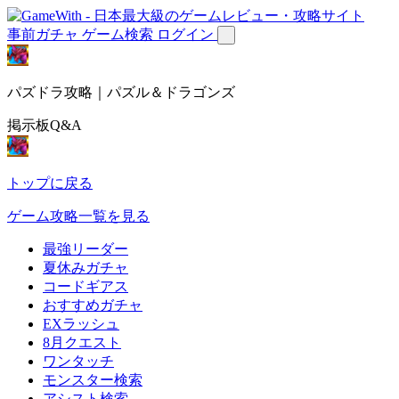
事前ガチャ
ゲーム検索
ログイン
パズドラ攻略｜パズル＆ドラゴンズ
掲示板Q&A
トップに戻る
ゲーム攻略一覧を見る
最強リーダー
夏休みガチャ
コードギアス
おすすめガチャ
EXラッシュ
8月クエスト
ワンタッチ
モンスター検索
アシスト検索