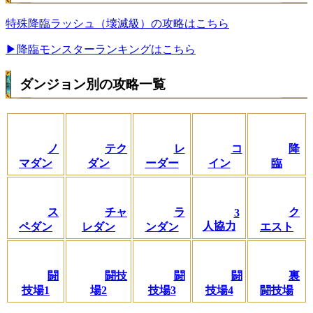
特殊降臨ラッシュ（壊滅級）の攻略はこちら
▶降臨モンスターランキングはこちら
ダンジョン別の攻略一覧
ノ
テク
レ
コ
降
マダン
ダン
ーダー
イン
臨
ス
チャ
ラ
ク
3
人協力
ペダン
レダン
ンダン
エスト
闘
闘技
闘
闘
裏
技場1
場2
技場3
技場4
闘技場