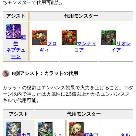
ちモンスターで代用可能だ。
アシスト
代用モンスター
転
マンティ
生
フロ
リオレ
コア
ネプチュ
ギィ
イア
ーン
B側アシスト：カラットの代用
カラットの役割はエンハンス効果で火力を上げること。15タ
ーン以内で神または火属性に2.5倍以上かかるエンハンスス
キルで代用可能。
アシスト
代用モンスター
カラ
ミュ
転生フ
ネル