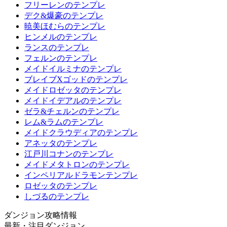
フリーレンのテンプレ
デク&爆豪のテンプレ
暁美ほむらのテンプレ
ヒンメルのテンプレ
ランスのテンプレ
フェルンのテンプレ
メイドイルミナのテンプレ
ブレイブXゴッドのテンプレ
メイドロゼッタのテンプレ
メイドイデアルのテンプレ
ゼラ&チェルンのテンプレ
レム&ラムのテンプレ
メイドクラウディアのテンプレ
アネッタのテンプレ
江戸川コナンのテンプレ
メイドメタトロンのテンプレ
インペリアルドラモンテンプレ
ロゼッタのテンプレ
しづるのテンプレ
ダンジョン攻略情報
最新・注目ダンジョン