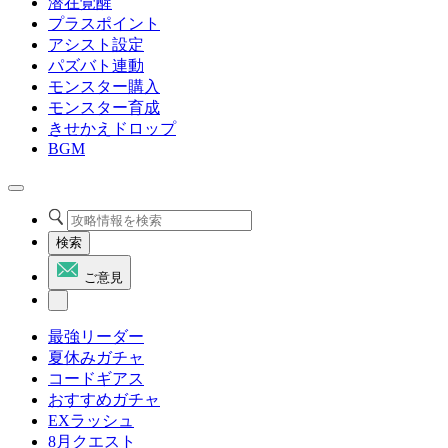
潜在覚醒
プラスポイント
アシスト設定
パズバト連動
モンスター購入
モンスター育成
きせかえドロップ
BGM
検索
ご意見
最強リーダー
夏休みガチャ
コードギアス
おすすめガチャ
EXラッシュ
8月クエスト