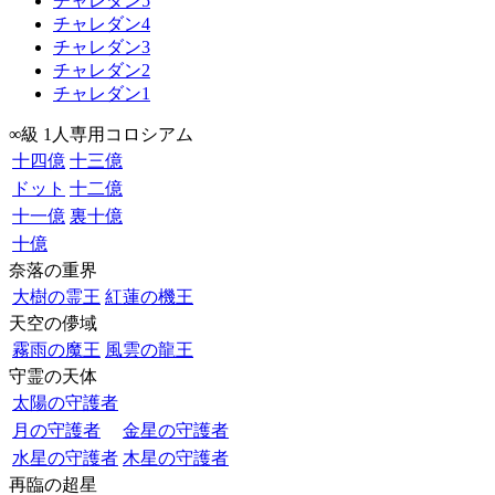
チャレダン5
チャレダン4
チャレダン3
チャレダン2
チャレダン1
∞級 1人専用コロシアム
十四億
十三億
ドット
十二億
十一億
裏十億
十億
奈落の重界
大樹の霊王
紅蓮の機王
天空の儚域
霧雨の魔王
風雲の龍王
守霊の天体
太陽の守護者
月の守護者
金星の守護者
水星の守護者
木星の守護者
再臨の超星