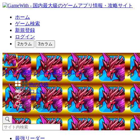
ホーム
ゲーム検索
新規登録
ログイン
2カラム
3カラム
パズドラ攻略｜パズル＆ドラゴンズ
他の攻略
コミュ
速報
掲示板
最強リーダー