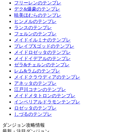
フリーレンのテンプレ
デク&爆豪のテンプレ
暁美ほむらのテンプレ
ヒンメルのテンプレ
ランスのテンプレ
フェルンのテンプレ
メイドイルミナのテンプレ
ブレイブXゴッドのテンプレ
メイドロゼッタのテンプレ
メイドイデアルのテンプレ
ゼラ&チェルンのテンプレ
レム&ラムのテンプレ
メイドクラウディアのテンプレ
アネッタのテンプレ
江戸川コナンのテンプレ
メイドメタトロンのテンプレ
インペリアルドラモンテンプレ
ロゼッタのテンプレ
しづるのテンプレ
ダンジョン攻略情報
最新・注目ダンジョン