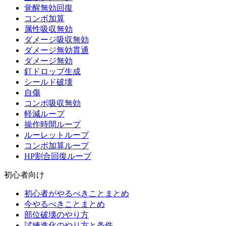
覚醒無効回復
コンボ加算
属性吸収無効
ダメージ吸収無効
ダメージ無効貫通
ダメージ無効
釘ドロップ生成
シールド破壊
自傷
コンボ吸収無効
軽減ループ
操作時間ループ
ルーレットループ
コンボ加算ループ
HP割合回復ループ
初心者向け
初心者がやるべきことまとめ
今やるべきことまとめ
部位破壊のやり方
試練進化のやり方と条件