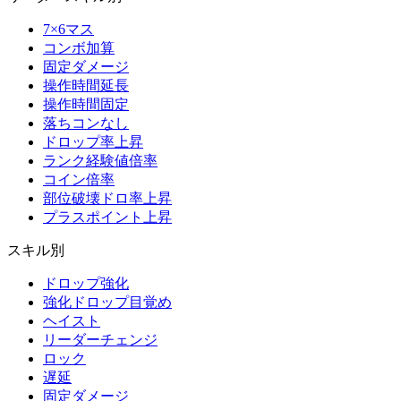
7×6マス
コンボ加算
固定ダメージ
操作時間延長
操作時間固定
落ちコンなし
ドロップ率上昇
ランク経験値倍率
コイン倍率
部位破壊ドロ率上昇
プラスポイント上昇
スキル別
ドロップ強化
強化ドロップ目覚め
ヘイスト
リーダーチェンジ
ロック
遅延
固定ダメージ