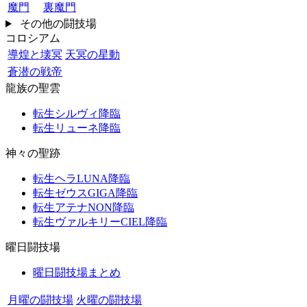
魔門
裏魔門
その他の闘技場
コロシアム
導煌と壊冥
天冥の星動
蒼潜の戦帝
龍族の聖雲
転生シルヴィ降臨
転生リューネ降臨
神々の聖跡
転生ヘラLUNA降臨
転生ゼウスGIGA降臨
転生アテナNON降臨
転生ヴァルキリーCIEL降臨
曜日闘技場
曜日闘技場まとめ
月曜の闘技場
火曜の闘技場