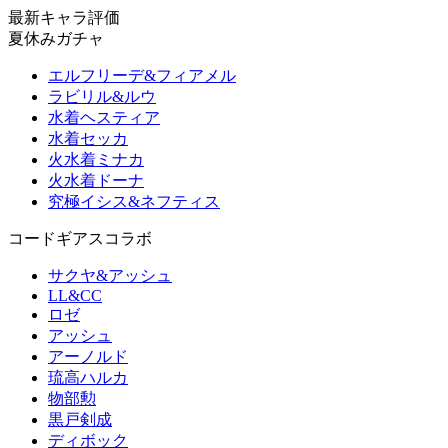
最新キャラ評価
夏休みガチャ
エルフリーデ&フィアメル
ラビリル&ルウ
水着ヘスティア
水着セッカ
火水着ミナカ
火水着ドーナ
究極イシス&ネフティス
コードギアスコラボ
サクヤ&アッシュ
LL&CC
ロゼ
アッシュ
アーノルド
琉高ハルカ
物部勲
黒戸剣成
ディボック