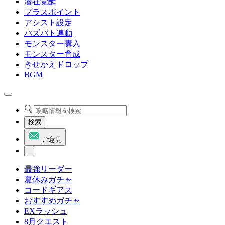
潜在覚醒
プラスポイント
アシスト設定
パズバト連動
モンスター購入
モンスター育成
きせかえドロップ
BGM
検索
ご意見
最強リーダー
夏休みガチャ
コードギアス
おすすめガチャ
EXラッシュ
8月クエスト