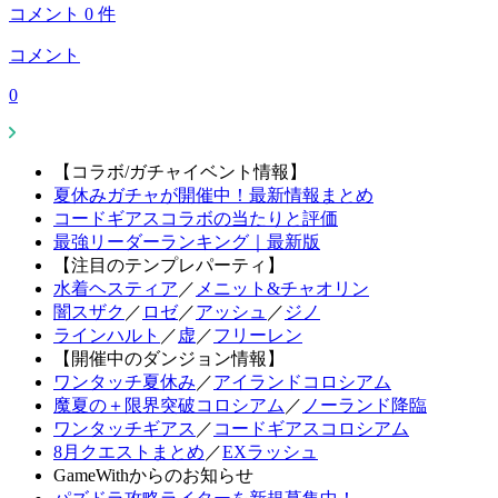
コメント
0
件
コメント
0
【コラボ/ガチャイベント情報】
夏休みガチャが開催中！最新情報まとめ
コードギアスコラボの当たりと評価
最強リーダーランキング｜最新版
【注目のテンプレパーティ】
水着ヘスティア
／
メニット&チャオリン
闇スザク
／
ロゼ
／
アッシュ
／
ジノ
ラインハルト
／
虚
／
フリーレン
【開催中のダンジョン情報】
ワンタッチ夏休み
／
アイランドコロシアム
魔夏の＋限界突破コロシアム
／
ノーランド降臨
ワンタッチギアス
／
コードギアスコロシアム
8月クエストまとめ
／
EXラッシュ
GameWithからのお知らせ