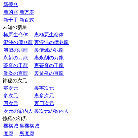
新億兆
新凶兆
新万寿
新千手
新百式
未知の新星
極悪生命体
裏極悪生命体
混沌の億兆龍
裏混沌の億兆龍
潰滅の兆龍
裏潰滅の兆龍
永刻の万龍
裏永刻の万龍
蒼穹の千龍
裏蒼穹の千龍
業炎の百龍
裏業炎の百龍
神秘の次元
零次元
裏零次元
多次元
裏多次元
四次元
裏四次元
次元の案内人
裏次元の案内人
修羅の幻界
機構城
裏機構城
魔廊
裏魔廊