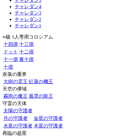
チャレダン5
チャレダン4
チャレダン3
チャレダン2
チャレダン1
∞級 1人専用コロシアム
十四億
十三億
ドット
十二億
十一億
裏十億
十億
奈落の重界
大樹の霊王
紅蓮の機王
天空の儚域
霧雨の魔王
風雲の龍王
守霊の天体
太陽の守護者
月の守護者
金星の守護者
水星の守護者
木星の守護者
再臨の超星