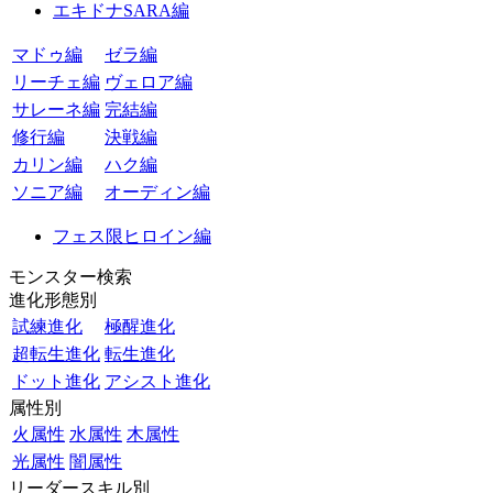
エキドナSARA編
マドゥ編
ゼラ編
リーチェ編
ヴェロア編
サレーネ編
完結編
修行編
決戦編
カリン編
ハク編
ソニア編
オーディン編
フェス限ヒロイン編
モンスター検索
進化形態別
試練進化
極醒進化
超転生進化
転生進化
ドット進化
アシスト進化
属性別
火属性
水属性
木属性
光属性
闇属性
リーダースキル別