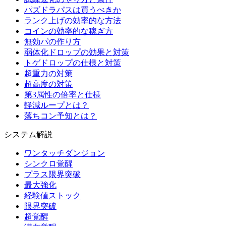
パズドラパスは買うべきか
ランク上げの効率的な方法
コインの効率的な稼ぎ方
無効パの作り方
弱体化ドロップの効果と対策
トゲドロップの仕様と対策
超重力の対策
超高度の対策
第3属性の倍率と仕様
軽減ループとは？
落ちコン予知とは？
システム解説
ワンタッチダンジョン
シンクロ覚醒
プラス限界突破
最大強化
経験値ストック
限界突破
超覚醒