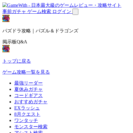
事前ガチャ
ゲーム検索
ログイン
パズドラ攻略｜パズル＆ドラゴンズ
掲示板Q&A
トップに戻る
ゲーム攻略一覧を見る
最強リーダー
夏休みガチャ
コードギアス
おすすめガチャ
EXラッシュ
8月クエスト
ワンタッチ
モンスター検索
アシスト検索