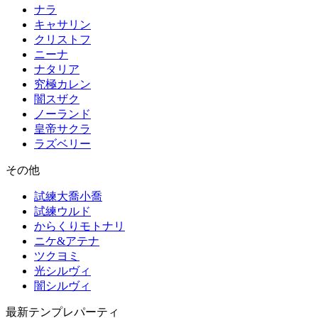
ナラ
キャサリン
クリストフ
ニーナ
ナタリア
究極カレン
闇スザク
ノーランド
皇帝サクラ
ラズベリー
その他
試練大喬小喬
試練ウルド
からくりモトナリ
ニケ&アテナ
ツクヨミ
光シルヴィ
闇シルヴィ
最新テンプレパーティ