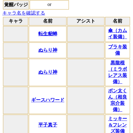
or
覚醒バッジ
キャラ名を確認する
キャラ
名前
アシスト
名前
傘（カム
転生貂蝉
イ装備）
ブラキ装
ぬらり神
備
黒龍棍
（ミラボ
ぬらり神
レアス装
備）
ボン太く
ん（相良
ギースハワード
宗介装
備）
ミッキー
平子真子
&フレン
ズ装備