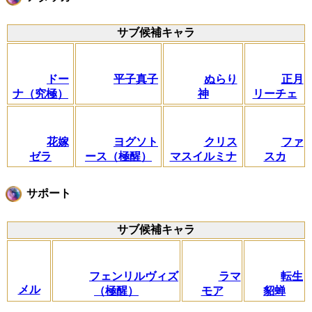
サブ候補キャラ
ドー
平子真子
ぬらり
正月
ナ（究極）
神
リーチェ
花嫁
ヨグソト
クリス
ファ
ゼラ
ース（極醒）
マスイルミナ
スカ
サポート
サブ候補キャラ
フェンリルヴィズ
ラマ
転生
メル
（極醒）
モア
貂蝉