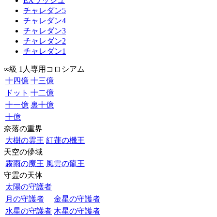
EXラッシュ
チャレダン5
チャレダン4
チャレダン3
チャレダン2
チャレダン1
∞級 1人専用コロシアム
十四億
十三億
ドット
十二億
十一億
裏十億
十億
奈落の重界
大樹の霊王
紅蓮の機王
天空の儚域
霧雨の魔王
風雲の龍王
守霊の天体
太陽の守護者
月の守護者
金星の守護者
水星の守護者
木星の守護者