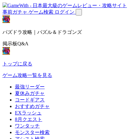
事前ガチャ
ゲーム検索
ログイン
パズドラ攻略｜パズル＆ドラゴンズ
掲示板Q&A
トップに戻る
ゲーム攻略一覧を見る
最強リーダー
夏休みガチャ
コードギアス
おすすめガチャ
EXラッシュ
8月クエスト
ワンタッチ
モンスター検索
アシスト検索