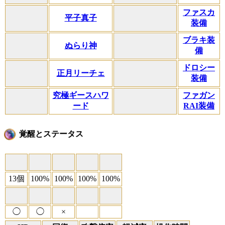
ファスカ
平子真子
装備
ブラキ装
ぬらり神
備
ドロシー
正月リーチェ
装備
究極ギースハワ
ファガン
ード
RAI装備
覚醒とステータス
13個
100%
100%
100%
100%
◯
◯
×