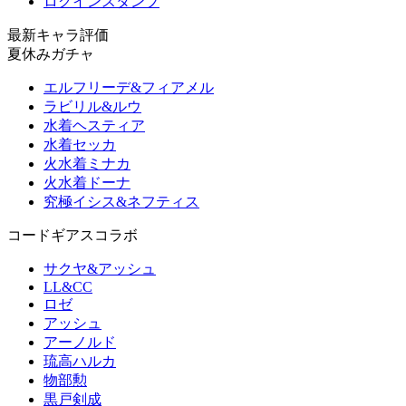
ログインスタンプ
最新キャラ評価
夏休みガチャ
エルフリーデ&フィアメル
ラビリル&ルウ
水着ヘスティア
水着セッカ
火水着ミナカ
火水着ドーナ
究極イシス&ネフティス
コードギアスコラボ
サクヤ&アッシュ
LL&CC
ロゼ
アッシュ
アーノルド
琉高ハルカ
物部勲
黒戸剣成