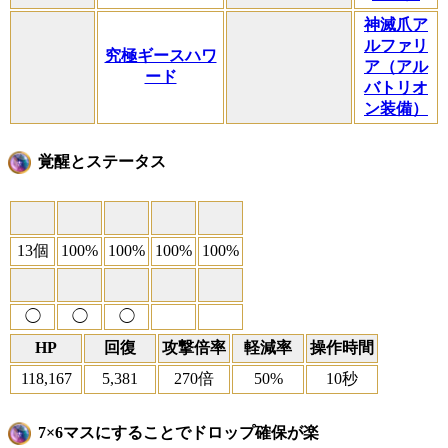
神滅爪ア
ルファリ
究極ギースハワ
ア（アル
ード
バトリオ
ン装備）
覚醒とステータス
13個
100%
100%
100%
100%
◯
◯
◯
HP
回復
攻撃倍率
軽減率
操作時間
118,167
5,381
270倍
50%
10秒
7×6マスにすることでドロップ確保が楽