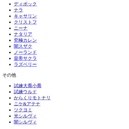
ディボック
ナラ
キャサリン
クリストフ
ニーナ
ナタリア
究極カレン
闇スザク
ノーランド
皇帝サクラ
ラズベリー
その他
試練大喬小喬
試練ウルド
からくりモトナリ
ニケ&アテナ
ツクヨミ
光シルヴィ
闇シルヴィ