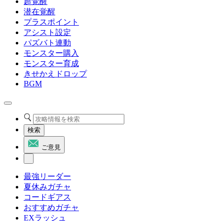
超覚醒
潜在覚醒
プラスポイント
アシスト設定
パズバト連動
モンスター購入
モンスター育成
きせかえドロップ
BGM
検索
ご意見
最強リーダー
夏休みガチャ
コードギアス
おすすめガチャ
EXラッシュ