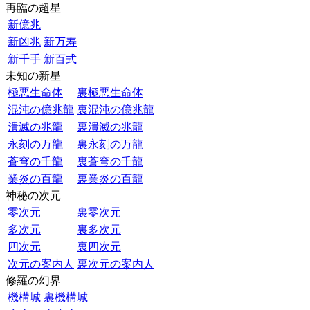
再臨の超星
新億兆
新凶兆
新万寿
新千手
新百式
未知の新星
極悪生命体
裏極悪生命体
混沌の億兆龍
裏混沌の億兆龍
潰滅の兆龍
裏潰滅の兆龍
永刻の万龍
裏永刻の万龍
蒼穹の千龍
裏蒼穹の千龍
業炎の百龍
裏業炎の百龍
神秘の次元
零次元
裏零次元
多次元
裏多次元
四次元
裏四次元
次元の案内人
裏次元の案内人
修羅の幻界
機構城
裏機構城