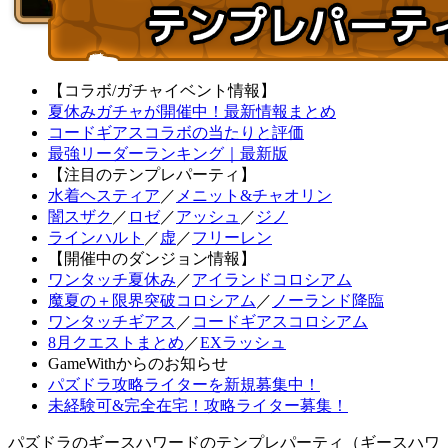
【コラボ/ガチャイベント情報】
夏休みガチャが開催中！最新情報まとめ
コードギアスコラボの当たりと評価
最強リーダーランキング｜最新版
【注目のテンプレパーティ】
水着ヘスティア
／
メニット&チャオリン
闇スザク
／
ロゼ
／
アッシュ
／
ジノ
ラインハルト
／
虚
／
フリーレン
【開催中のダンジョン情報】
ワンタッチ夏休み
／
アイランドコロシアム
魔夏の＋限界突破コロシアム
／
ノーランド降臨
ワンタッチギアス
／
コードギアスコロシアム
8月クエストまとめ
／
EXラッシュ
GameWithからのお知らせ
パズドラ攻略ライターを新規募集中！
未経験可&完全在宅！攻略ライター募集！
パズドラのギースハワードのテンプレパーティ（ギースハワ