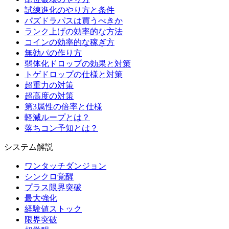
試練進化のやり方と条件
パズドラパスは買うべきか
ランク上げの効率的な方法
コインの効率的な稼ぎ方
無効パの作り方
弱体化ドロップの効果と対策
トゲドロップの仕様と対策
超重力の対策
超高度の対策
第3属性の倍率と仕様
軽減ループとは？
落ちコン予知とは？
システム解説
ワンタッチダンジョン
シンクロ覚醒
プラス限界突破
最大強化
経験値ストック
限界突破