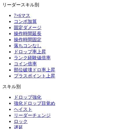
リーダースキル別
7×6マス
コンボ加算
固定ダメージ
操作時間延長
操作時間固定
落ちコンなし
ドロップ率上昇
ランク経験値倍率
コイン倍率
部位破壊ドロ率上昇
プラスポイント上昇
スキル別
ドロップ強化
強化ドロップ目覚め
ヘイスト
リーダーチェンジ
ロック
遅延