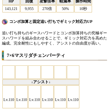
HP
回復
攻撃倍率
軽減率
操作時間
143,121
9,955
270倍
50%
10秒
コンボ加算と固定追い打ちでギミック対応力UP
追い打ち持ちのギースハワードとコンボ加算持ちの究極ギー
スハワードを組み合わせることで、ギミック対応力を高めた
編成。完全耐性にもしやすく、アシストの自由度が高い。
7×6マスリダチェンパーティ
↓アシスト↓
Lv.110
Lv.110
Lv.110
Lv.110
Lv.110
Lv.110