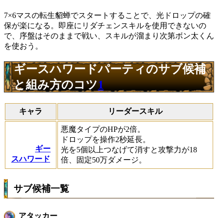
7×6マスの転生貂蝉でスタートすることで、光ドロップの確
保が楽になる。即座にリダチェンスキルを使用できないの
で、序盤はそのままで戦い、スキルが溜まり次第ボン太くん
を使おう。
ギースハワードパーティのサブ候補
と組み方のコツ
1
キャラ
リーダースキル
悪魔タイプのHPが2倍。
ドロップを操作2秒延長。
ギー
光を5個以上つなげて消すと攻撃力が18
スハワード
倍、固定50万ダメージ。
サブ候補一覧
アタッカー