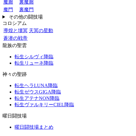
魔廊
裏魔廊
魔門
裏魔門
その他の闘技場
コロシアム
導煌と壊冥
天冥の星動
蒼潜の戦帝
龍族の聖雲
転生シルヴィ降臨
転生リューネ降臨
神々の聖跡
転生ヘラLUNA降臨
転生ゼウスGIGA降臨
転生アテナNON降臨
転生ヴァルキリーCIEL降臨
曜日闘技場
曜日闘技場まとめ