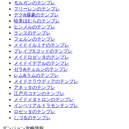
モルガンのテンプレ
フリーレンのテンプレ
デク&爆豪のテンプレ
暁美ほむらのテンプレ
ヒンメルのテンプレ
ランスのテンプレ
フェルンのテンプレ
メイドイルミナのテンプレ
ブレイブXゴッドのテンプレ
メイドロゼッタのテンプレ
メイドイデアルのテンプレ
ゼラ&チェルンのテンプレ
レム&ラムのテンプレ
メイドクラウディアのテンプレ
アネッタのテンプレ
江戸川コナンのテンプレ
メイドメタトロンのテンプレ
インペリアルドラモンテンプレ
ロゼッタのテンプレ
しづるのテンプレ
ダンジョン攻略情報