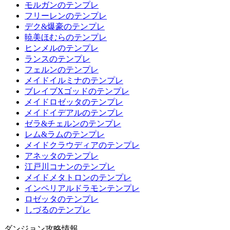
モルガンのテンプレ
フリーレンのテンプレ
デク&爆豪のテンプレ
暁美ほむらのテンプレ
ヒンメルのテンプレ
ランスのテンプレ
フェルンのテンプレ
メイドイルミナのテンプレ
ブレイブXゴッドのテンプレ
メイドロゼッタのテンプレ
メイドイデアルのテンプレ
ゼラ&チェルンのテンプレ
レム&ラムのテンプレ
メイドクラウディアのテンプレ
アネッタのテンプレ
江戸川コナンのテンプレ
メイドメタトロンのテンプレ
インペリアルドラモンテンプレ
ロゼッタのテンプレ
しづるのテンプレ
ダンジョン攻略情報