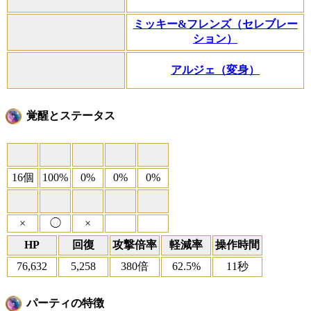
ミッキー&フレンズ（セレブレー
ション）
アルジェ（変身）
覚醒とステータス
16個
100%
0%
0%
0%
×
◯
×
HP
回復
攻撃倍率
軽減率
操作時間
76,632
5,258
380倍
62.5%
11秒
パーティの特徴