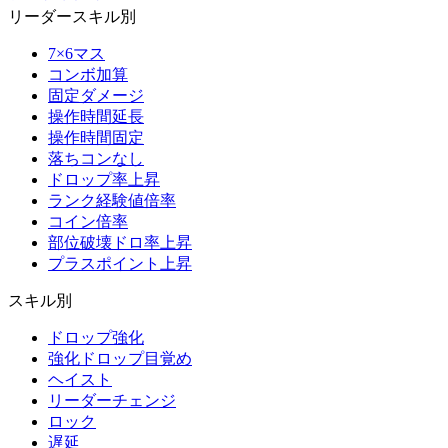
リーダースキル別
7×6マス
コンボ加算
固定ダメージ
操作時間延長
操作時間固定
落ちコンなし
ドロップ率上昇
ランク経験値倍率
コイン倍率
部位破壊ドロ率上昇
プラスポイント上昇
スキル別
ドロップ強化
強化ドロップ目覚め
ヘイスト
リーダーチェンジ
ロック
遅延