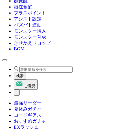
超覚醒
潜在覚醒
プラスポイント
アシスト設定
パズバト連動
モンスター購入
モンスター育成
きせかえドロップ
BGM
検索
ご意見
最強リーダー
夏休みガチャ
コードギアス
おすすめガチャ
EXラッシュ