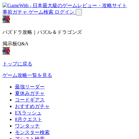
事前ガチャ
ゲーム検索
ログイン
パズドラ攻略｜パズル＆ドラゴンズ
掲示板Q&A
トップに戻る
ゲーム攻略一覧を見る
最強リーダー
夏休みガチャ
コードギアス
おすすめガチャ
EXラッシュ
8月クエスト
ワンタッチ
モンスター検索
アシスト検索