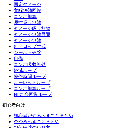
固定ダメージ
覚醒無効回復
コンボ加算
属性吸収無効
ダメージ吸収無効
ダメージ無効貫通
ダメージ無効
釘ドロップ生成
シールド破壊
自傷
コンボ吸収無効
軽減ループ
操作時間ループ
ルーレットループ
コンボ加算ループ
HP割合回復ループ
初心者向け
初心者がやるべきことまとめ
今やるべきことまとめ
部位破壊のやり方