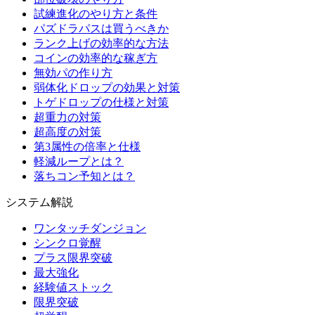
試練進化のやり方と条件
パズドラパスは買うべきか
ランク上げの効率的な方法
コインの効率的な稼ぎ方
無効パの作り方
弱体化ドロップの効果と対策
トゲドロップの仕様と対策
超重力の対策
超高度の対策
第3属性の倍率と仕様
軽減ループとは？
落ちコン予知とは？
システム解説
ワンタッチダンジョン
シンクロ覚醒
プラス限界突破
最大強化
経験値ストック
限界突破