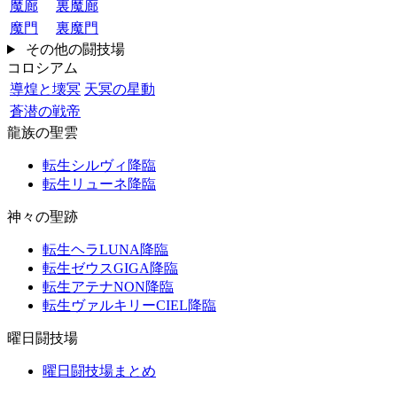
魔廊
裏魔廊
魔門
裏魔門
その他の闘技場
コロシアム
導煌と壊冥
天冥の星動
蒼潜の戦帝
龍族の聖雲
転生シルヴィ降臨
転生リューネ降臨
神々の聖跡
転生ヘラLUNA降臨
転生ゼウスGIGA降臨
転生アテナNON降臨
転生ヴァルキリーCIEL降臨
曜日闘技場
曜日闘技場まとめ