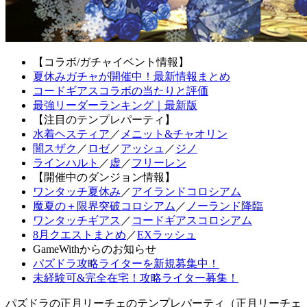
【コラボ/ガチャイベント情報】
夏休みガチャが開催中！最新情報まとめ
コードギアスコラボの当たりと評価
最強リーダーランキング｜最新版
【注目のテンプレパーティ】
水着ヘスティア
／
メニット&チャオリン
闇スザク
／
ロゼ
／
アッシュ
／
ジノ
ラインハルト
／
虚
／
フリーレン
【開催中のダンジョン情報】
ワンタッチ夏休み
／
アイランドコロシアム
魔夏の＋限界突破コロシアム
／
ノーランド降臨
ワンタッチギアス
／
コードギアスコロシアム
8月クエストまとめ
／
EXラッシュ
GameWithからのお知らせ
パズドラ攻略ライターを新規募集中！
未経験可&完全在宅！攻略ライター募集！
パズドラの正月リーチェのテンプレパーティ（正月リーチェ