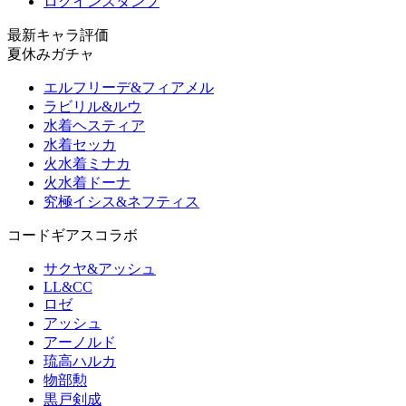
ログインスタンプ
最新キャラ評価
夏休みガチャ
エルフリーデ&フィアメル
ラビリル&ルウ
水着ヘスティア
水着セッカ
火水着ミナカ
火水着ドーナ
究極イシス&ネフティス
コードギアスコラボ
サクヤ&アッシュ
LL&CC
ロゼ
アッシュ
アーノルド
琉高ハルカ
物部勲
黒戸剣成