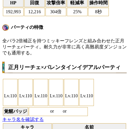
HP
回復
攻撃倍率
軽減率
操作時間
192,993
12,216
304倍
25%
8秒
パーティの特徴
全パラ2倍補正を持つミッキーフレンズと組み合わせた正月
リーチェパーティ。耐久力が非常に高く高難易度ダンジョン
でも通用する。
正月リーチェ×バレンタインイデアルパーティ
Lv.110
Lv.110
Lv.110
Lv.110
Lv.110
Lv.110
or
or
覚醒バッジ
キャラ名を確認する
キャラ
名前