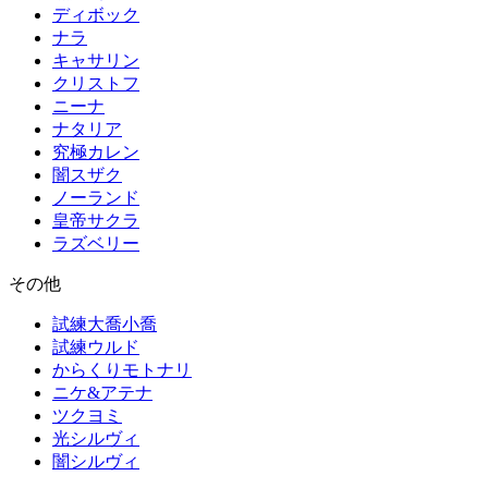
ディボック
ナラ
キャサリン
クリストフ
ニーナ
ナタリア
究極カレン
闇スザク
ノーランド
皇帝サクラ
ラズベリー
その他
試練大喬小喬
試練ウルド
からくりモトナリ
ニケ&アテナ
ツクヨミ
光シルヴィ
闇シルヴィ