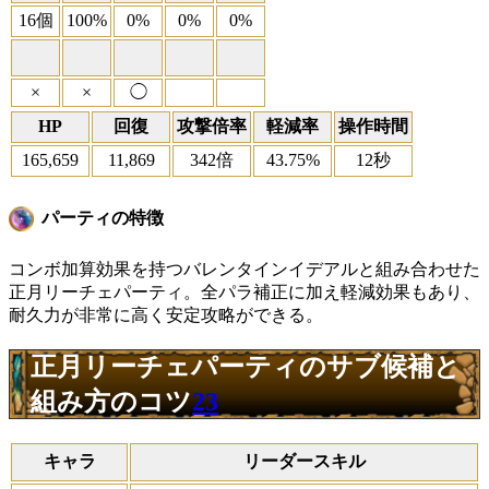
16個
100%
0%
0%
0%
×
×
◯
HP
回復
攻撃倍率
軽減率
操作時間
165,659
11,869
342倍
43.75%
12秒
パーティの特徴
コンボ加算効果を持つバレンタインイデアルと組み合わせた
正月リーチェパーティ。全パラ補正に加え軽減効果もあり、
耐久力が非常に高く安定攻略ができる。
正月リーチェパーティのサブ候補と
組み方のコツ
23
キャラ
リーダースキル