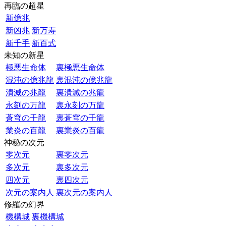
再臨の超星
新億兆
新凶兆
新万寿
新千手
新百式
未知の新星
極悪生命体
裏極悪生命体
混沌の億兆龍
裏混沌の億兆龍
潰滅の兆龍
裏潰滅の兆龍
永刻の万龍
裏永刻の万龍
蒼穹の千龍
裏蒼穹の千龍
業炎の百龍
裏業炎の百龍
神秘の次元
零次元
裏零次元
多次元
裏多次元
四次元
裏四次元
次元の案内人
裏次元の案内人
修羅の幻界
機構城
裏機構城