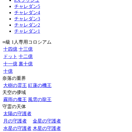
EXラッシュ
チャレダン5
チャレダン4
チャレダン3
チャレダン2
チャレダン1
∞級 1人専用コロシアム
十四億
十三億
ドット
十二億
十一億
裏十億
十億
奈落の重界
大樹の霊王
紅蓮の機王
天空の儚域
霧雨の魔王
風雲の龍王
守霊の天体
太陽の守護者
月の守護者
金星の守護者
水星の守護者
木星の守護者