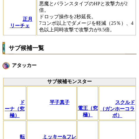
悪魔とバランスタイプのHPと攻撃力が2
倍。
ドロップ操作を2秒延長。
正月
7コンボ以上でダメージを軽減（25％）、4
リーチェ
色以上同時攻撃で攻撃力が9.5倍。
サブ候補一覧
アタッカー
サブ候補モンスター
ド
平子真子
スクルド
電王（究
ーナ（究
（ガンホーコラ
極）
極）
ボ）
転
ミッキー&フレ