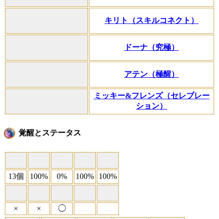
キリト（スキルコネクト）
ドーナ（究極）
アテン（極醒）
ミッキー&フレンズ（セレブレー
ション）
覚醒とステータス
13個
100%
0%
100%
100%
×
×
◯