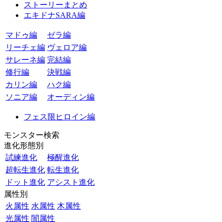
ストーリーまとめ
エキドナSARA編
マドゥ編
ゼラ編
リーチェ編
ヴェロア編
サレーネ編
完結編
修行編
決戦編
カリン編
ハク編
ソニア編
オーディン編
フェス限ヒロイン編
モンスター検索
進化形態別
試練進化
極醒進化
超転生進化
転生進化
ドット進化
アシスト進化
属性別
火属性
水属性
木属性
光属性
闇属性