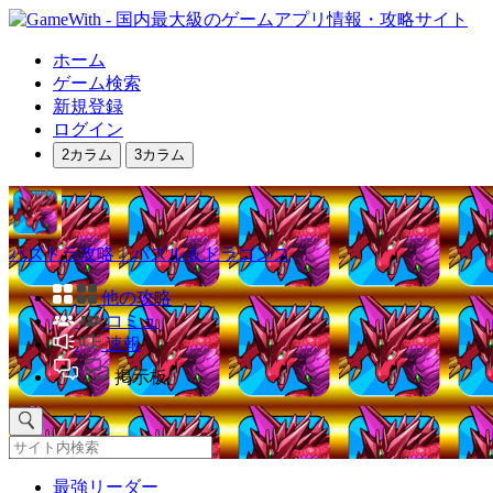
ホーム
ゲーム検索
新規登録
ログイン
2カラム
3カラム
パズドラ攻略｜パズル＆ドラゴンズ
他の攻略
コミュ
速報
掲示板
最強リーダー