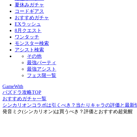
夏休みガチャ
コードギアス
おすすめガチャ
EXラッシュ
8月クエスト
ワンタッチ
モンスター検索
アシスト検索
その他
最強パーティ
最強アシスト
フェス限一覧
GameWith
パズドラ攻略TOP
おすすめガチャ一覧
シンカリオンコラボは引くべき？当たりキャラの評価と最新
発音ミク(シンカリオン)は買うべき？評価とおすすめ超覚醒