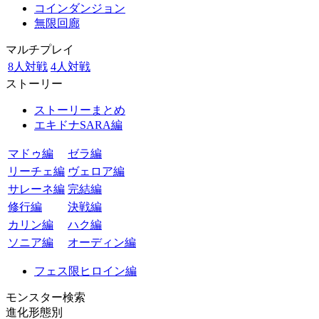
コインダンジョン
無限回廊
マルチプレイ
8人対戦
4人対戦
ストーリー
ストーリーまとめ
エキドナSARA編
マドゥ編
ゼラ編
リーチェ編
ヴェロア編
サレーネ編
完結編
修行編
決戦編
カリン編
ハク編
ソニア編
オーディン編
フェス限ヒロイン編
モンスター検索
進化形態別