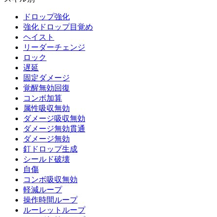
ドロップ強化
強化ドロップ目覚め
ヘイスト
リーダーチェンジ
ロック
遅延
固定ダメージ
覚醒無効回復
コンボ加算
属性吸収無効
ダメージ吸収無効
ダメージ無効貫通
ダメージ無効
釘ドロップ生成
シールド破壊
自傷
コンボ吸収無効
軽減ループ
操作時間ループ
ルーレットループ