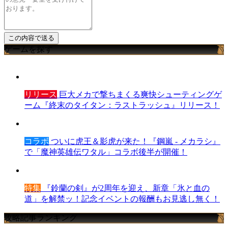
ゲームを探す
リリース
巨大メカで撃ちまくる爽快シューティングゲ
ーム『終末のタイタン：ラストラッシュ』リリース！
コラボ
ついに虎王＆影虎が来た！『鋼嵐 - メカラシ』
で「魔神英雄伝ワタル」コラボ後半が開催！
特集
『鈴蘭の剣』が2周年を迎え、新章「氷と血の
道」を解禁ッ！記念イベントの報酬もお見逃し無く！
攻略記事ランキング