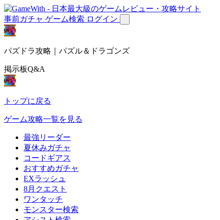
事前ガチャ
ゲーム検索
ログイン
パズドラ攻略｜パズル＆ドラゴンズ
掲示板Q&A
トップに戻る
ゲーム攻略一覧を見る
最強リーダー
夏休みガチャ
コードギアス
おすすめガチャ
EXラッシュ
8月クエスト
ワンタッチ
モンスター検索
アシスト検索