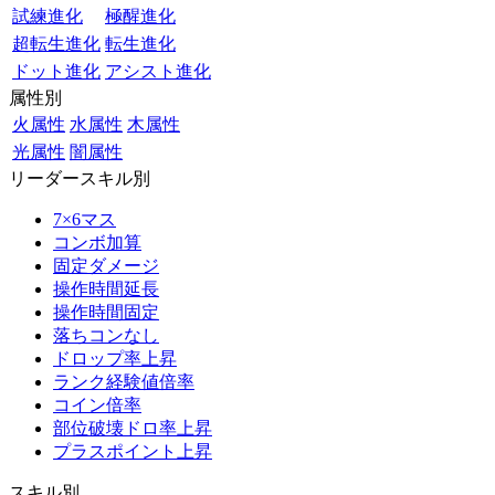
試練進化
極醒進化
超転生進化
転生進化
ドット進化
アシスト進化
属性別
火属性
水属性
木属性
光属性
闇属性
リーダースキル別
7×6マス
コンボ加算
固定ダメージ
操作時間延長
操作時間固定
落ちコンなし
ドロップ率上昇
ランク経験値倍率
コイン倍率
部位破壊ドロ率上昇
プラスポイント上昇
スキル別