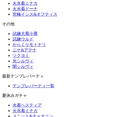
火水着ミナカ
火水着ドーナ
究極イシス&ネフティス
その他
試練大喬小喬
試練ウルド
からくりモトナリ
ニケ&アテナ
ツクヨミ
光シルヴィ
闇シルヴィ
最新テンプレパーティ
テンプレパーティ一覧
夏休みガチャ
水着ヘスティア
火水着ミナカ
メニット&チャオリン