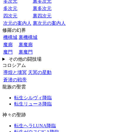
零次元
裏零次元
多次元
裏多次元
四次元
裏四次元
次元の案内人
裏次元の案内人
修羅の幻界
機構城
裏機構城
魔廊
裏魔廊
魔門
裏魔門
その他の闘技場
コロシアム
導煌と壊冥
天冥の星動
蒼潜の戦帝
龍族の聖雲
転生シルヴィ降臨
転生リューネ降臨
神々の聖跡
転生ヘラLUNA降臨
転生ゼウスGIGA降臨