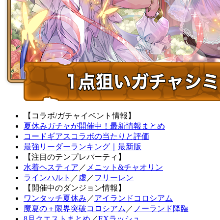
【コラボ/ガチャイベント情報】
夏休みガチャが開催中！最新情報まとめ
コードギアスコラボの当たりと評価
最強リーダーランキング｜最新版
【注目のテンプレパーティ】
水着ヘスティア
／
メニット&チャオリン
ラインハルト
／
虚
／
フリーレン
【開催中のダンジョン情報】
ワンタッチ夏休み
／
アイランドコロシアム
魔夏の＋限界突破コロシアム
／
ノーランド降臨
8月クエストまとめ
／
EXラッシュ