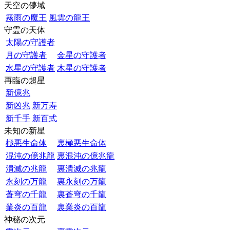
天空の儚域
霧雨の魔王
風雲の龍王
守霊の天体
太陽の守護者
月の守護者
金星の守護者
水星の守護者
木星の守護者
再臨の超星
新億兆
新凶兆
新万寿
新千手
新百式
未知の新星
極悪生命体
裏極悪生命体
混沌の億兆龍
裏混沌の億兆龍
潰滅の兆龍
裏潰滅の兆龍
永刻の万龍
裏永刻の万龍
蒼穹の千龍
裏蒼穹の千龍
業炎の百龍
裏業炎の百龍
神秘の次元