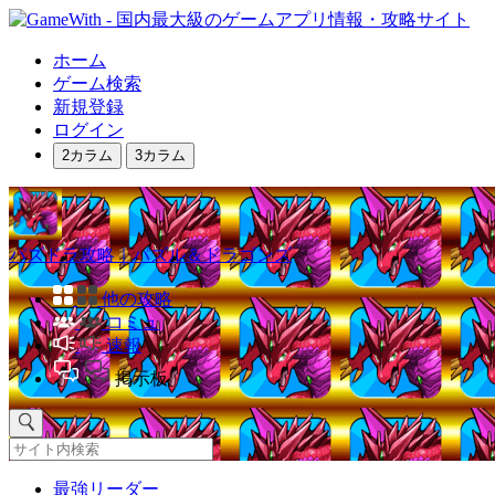
ホーム
ゲーム検索
新規登録
ログイン
2カラム
3カラム
パズドラ攻略｜パズル＆ドラゴンズ
他の攻略
コミュ
速報
掲示板
最強リーダー