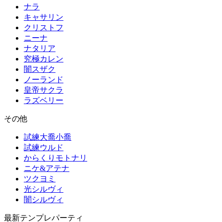
ナラ
キャサリン
クリストフ
ニーナ
ナタリア
究極カレン
闇スザク
ノーランド
皇帝サクラ
ラズベリー
その他
試練大喬小喬
試練ウルド
からくりモトナリ
ニケ&アテナ
ツクヨミ
光シルヴィ
闇シルヴィ
最新テンプレパーティ