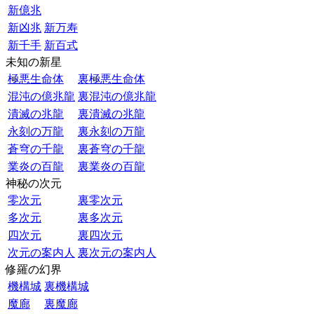
新億兆
新凶兆
新万寿
新千手
新百式
未知の新星
極悪生命体
裏極悪生命体
混沌の億兆龍
裏混沌の億兆龍
潰滅の兆龍
裏潰滅の兆龍
永刻の万龍
裏永刻の万龍
蒼穹の千龍
裏蒼穹の千龍
業炎の百龍
裏業炎の百龍
神秘の次元
零次元
裏零次元
多次元
裏多次元
四次元
裏四次元
次元の案内人
裏次元の案内人
修羅の幻界
機構城
裏機構城
魔廊
裏魔廊