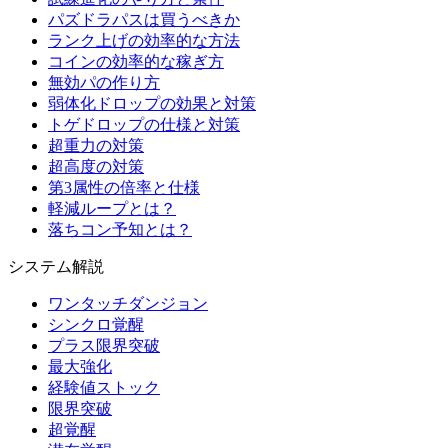
パズドラパスは買うべきか
ランク上げの効率的な方法
コインの効率的な稼ぎ方
無効パの作り方
弱体化ドロップの効果と対策
トゲドロップの仕様と対策
超重力の対策
超高度の対策
第3属性の倍率と仕様
軽減ループとは？
落ちコン予知とは？
システム解説
ワンタッチダンジョン
シンクロ覚醒
プラス限界突破
最大強化
経験値ストック
限界突破
超覚醒