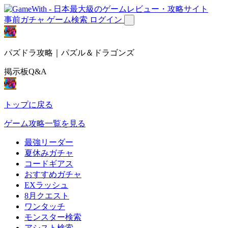
事前ガチャ
ゲーム検索
ログイン
パズドラ攻略｜パズル＆ドラゴンズ
掲示板Q&A
トップに戻る
ゲーム攻略一覧を見る
最強リーダー
夏休みガチャ
コードギアス
おすすめガチャ
EXラッシュ
8月クエスト
ワンタッチ
モンスター検索
アシスト検索