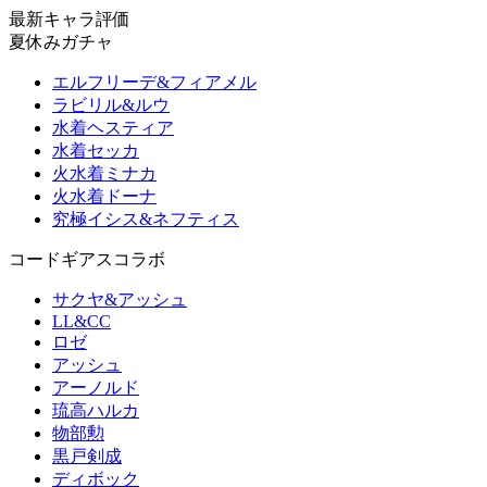
最新キャラ評価
夏休みガチャ
エルフリーデ&フィアメル
ラビリル&ルウ
水着ヘスティア
水着セッカ
火水着ミナカ
火水着ドーナ
究極イシス&ネフティス
コードギアスコラボ
サクヤ&アッシュ
LL&CC
ロゼ
アッシュ
アーノルド
琉高ハルカ
物部勲
黒戸剣成
ディボック