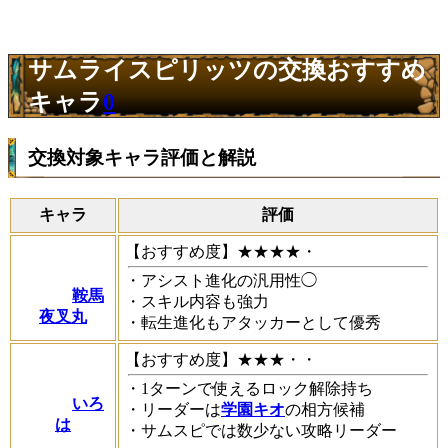
サムライスピリッツの交換おすすめ
キャラ
0
交換対象キャラ評価と解説
キャラ
評価
【おすすめ度】★★★★・
・アシスト進化の汎用性◯
鞍馬
・スキル内容も強力
夜叉丸
・転生進化もアタッカーとして優秀
【おすすめ度】★★★・・
・1ターンで使えるロック解除持ち
いろ
・リーダーは
学園キオ
の相方候補
は
・サムスピでは数少ない攻略リーダー