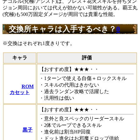
ナコルル(究極/アシスト)は、ブレス＋花火スキルを持ちダン
ジョン周回においては代えが効かない可能性がある。覇王丸
(究極)も500万固定ダメージが周回では貴重な性能。
交換所キャラは入手するべき？
0
※交換はそれぞれ1度きりです。
キャラ
評価
【おすすめ度】★★★・・
・1ターンで使える自傷＋ロックスキル
・スキルの代用はきかない
ROM
・過去ランダン攻略で活躍した
カセット
・汎用性は低い
【おすすめ度】★★★・・
・意外と良スペックのリーダースキル
・2体でループできるスキル
黒子
・進化前は割当HP回復
・ドット進化はお邪魔ドロップ供給