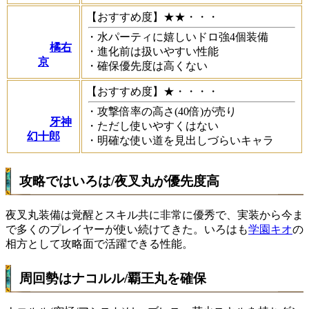
【おすすめ度】★★・・・
・水パーティに嬉しいドロ強4個装備
橘右
・進化前は扱いやすい性能
京
・確保優先度は高くない
【おすすめ度】★・・・・
・攻撃倍率の高さ(40倍)が売り
牙神
・ただし使いやすくはない
幻十郎
・明確な使い道を見出しづらいキャラ
攻略ではいろは/夜叉丸が優先度高
夜叉丸装備は覚醒とスキル共に非常に優秀で、実装から今ま
で多くのプレイヤーが使い続けてきた。いろはも
学園キオ
の
相方として攻略面で活躍できる性能。
周回勢はナコルル/覇王丸を確保