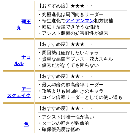
【おすすめ度】★★★・・
・究極進化は周回向きリーダー
・転生進化で
アイアンマン
相方候補
覇王
・幅広く活躍できそうな性能
丸
・アシスト装備の妨害耐性が優秀
【おすすめ度】★★★・・
・周回勢は確保したいキャラ
ナコ
・貴重な高倍率ブレス＋花火スキル
ルル
・優秀だがなくても困らない
【おすすめ度】★★・・・
・最大40倍の超高倍率リーダー
アー
・攻略よりも周回向きのキャラ
スクェイク
・コイン倍率リーダーとしての使い道も
【おすすめ度】★★・・・
・アシストは唯一性が高い
・ターンの軽さが致命的
色
・確保優先度は低め