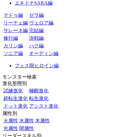
エキドナSARA編
マドゥ編
ゼラ編
リーチェ編
ヴェロア編
サレーネ編
完結編
修行編
決戦編
カリン編
ハク編
ソニア編
オーディン編
フェス限ヒロイン編
モンスター検索
進化形態別
試練進化
極醒進化
超転生進化
転生進化
ドット進化
アシスト進化
属性別
火属性
水属性
木属性
光属性
闇属性
リーダースキル別