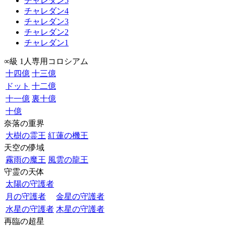
チャレダン5
チャレダン4
チャレダン3
チャレダン2
チャレダン1
∞級 1人専用コロシアム
十四億
十三億
ドット
十二億
十一億
裏十億
十億
奈落の重界
大樹の霊王
紅蓮の機王
天空の儚域
霧雨の魔王
風雲の龍王
守霊の天体
太陽の守護者
月の守護者
金星の守護者
水星の守護者
木星の守護者
再臨の超星