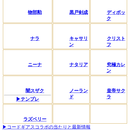
物部勲
黒戸剣成
ディボッ
ク
ナラ
キャサリ
クリスト
ン
フ
ニーナ
ナタリア
究極カレ
ン
闇スザク
ノーラン
皇帝サク
ド
ラ
▶テンプレ
ラズベリー
▶コードギアスコラボの当たりと最新情報