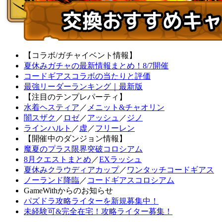
【コラボ/ガチャイベント情報】
夏休みガチャの最新情報まとめ！8/7開催
コードギアスコラボの当たりと評価
最強リーダーランキング｜最新版
【注目のテンプレパーティ】
水着ヘスティア
／
メニット&チャオリン
闇スザク
／
ロゼ
／
アッシュ
／
ジノ
ラインハルト
／
虚
／
フリーレン
【開催中のダンジョン情報】
魔夏のプラス限界突破コロシアム
8月クエストまとめ
／
EXラッシュ
夏休みクラウディアカップ
／
ワンタッチコードギアス
ノーランド降臨
／
コードギアスコロシアム
GameWithからのお知らせ
パズドラ攻略ライターを新規募集中！
未経験可&完全在宅！攻略ライター募集！