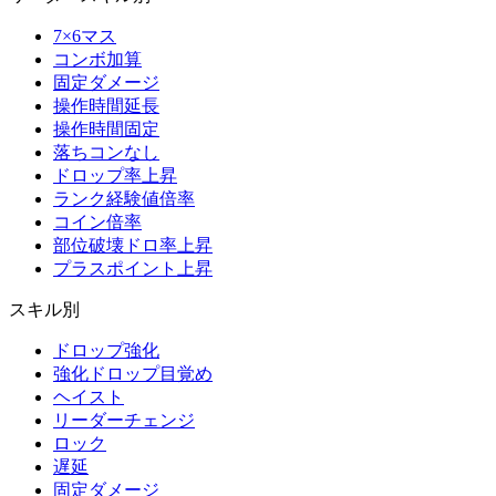
7×6マス
コンボ加算
固定ダメージ
操作時間延長
操作時間固定
落ちコンなし
ドロップ率上昇
ランク経験値倍率
コイン倍率
部位破壊ドロ率上昇
プラスポイント上昇
スキル別
ドロップ強化
強化ドロップ目覚め
ヘイスト
リーダーチェンジ
ロック
遅延
固定ダメージ