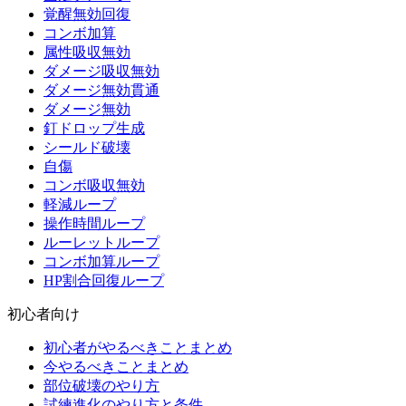
覚醒無効回復
コンボ加算
属性吸収無効
ダメージ吸収無効
ダメージ無効貫通
ダメージ無効
釘ドロップ生成
シールド破壊
自傷
コンボ吸収無効
軽減ループ
操作時間ループ
ルーレットループ
コンボ加算ループ
HP割合回復ループ
初心者向け
初心者がやるべきことまとめ
今やるべきことまとめ
部位破壊のやり方
試練進化のやり方と条件