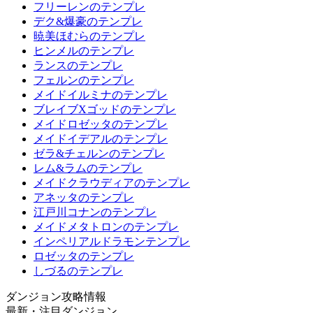
フリーレンのテンプレ
デク&爆豪のテンプレ
暁美ほむらのテンプレ
ヒンメルのテンプレ
ランスのテンプレ
フェルンのテンプレ
メイドイルミナのテンプレ
ブレイブXゴッドのテンプレ
メイドロゼッタのテンプレ
メイドイデアルのテンプレ
ゼラ&チェルンのテンプレ
レム&ラムのテンプレ
メイドクラウディアのテンプレ
アネッタのテンプレ
江戸川コナンのテンプレ
メイドメタトロンのテンプレ
インペリアルドラモンテンプレ
ロゼッタのテンプレ
しづるのテンプレ
ダンジョン攻略情報
最新・注目ダンジョン