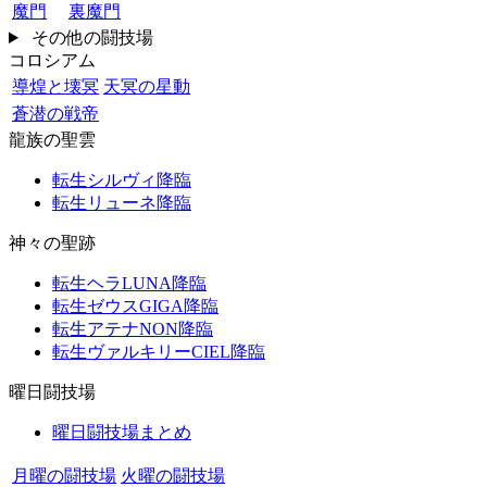
魔門
裏魔門
その他の闘技場
コロシアム
導煌と壊冥
天冥の星動
蒼潜の戦帝
龍族の聖雲
転生シルヴィ降臨
転生リューネ降臨
神々の聖跡
転生ヘラLUNA降臨
転生ゼウスGIGA降臨
転生アテナNON降臨
転生ヴァルキリーCIEL降臨
曜日闘技場
曜日闘技場まとめ
月曜の闘技場
火曜の闘技場