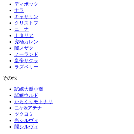
ディボック
ナラ
キャサリン
クリストフ
ニーナ
ナタリア
究極カレン
闇スザク
ノーランド
皇帝サクラ
ラズベリー
その他
試練大喬小喬
試練ウルド
からくりモトナリ
ニケ&アテナ
ツクヨミ
光シルヴィ
闇シルヴィ