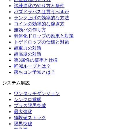
試練進化のやり方と条件
パズドラパスは買うべきか
ランク上げの効率的な方法
コインの効率的な稼ぎ方
無効パの作り方
弱体化ドロップの効果と対策
トゲドロップの仕様と対策
超重力の対策
超高度の対策
第3属性の倍率と仕様
軽減ループとは？
落ちコン予知とは？
システム解説
ワンタッチダンジョン
シンクロ覚醒
プラス限界突破
最大強化
経験値ストック
限界突破