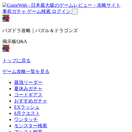
事前ガチャ
ゲーム検索
ログイン
パズドラ攻略｜パズル＆ドラゴンズ
掲示板Q&A
トップに戻る
ゲーム攻略一覧を見る
最強リーダー
夏休みガチャ
コードギアス
おすすめガチャ
EXラッシュ
8月クエスト
ワンタッチ
モンスター検索
アシスト検索