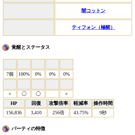
闇コットン
ティフォン（極醒）
覚醒とステータス
7個
100%
0%
0%
0%
×
◯
◯
×
HP
回復
攻撃倍率
軽減率
操作時間
156,836
3,410
256倍
43.75%
9秒
パーティの特徴