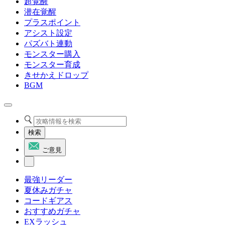
超覚醒
潜在覚醒
プラスポイント
アシスト設定
パズバト連動
モンスター購入
モンスター育成
きせかえドロップ
BGM
検索
ご意見
最強リーダー
夏休みガチャ
コードギアス
おすすめガチャ
EXラッシュ