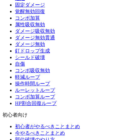
固定ダメージ
覚醒無効回復
コンボ加算
属性吸収無効
ダメージ吸収無効
ダメージ無効貫通
ダメージ無効
釘ドロップ生成
シールド破壊
自傷
コンボ吸収無効
軽減ループ
操作時間ループ
ルーレットループ
コンボ加算ループ
HP割合回復ループ
初心者向け
初心者がやるべきことまとめ
今やるべきことまとめ
部位破壊のやり方