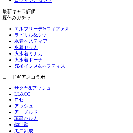
ログインスタンプ
最新キャラ評価
夏休みガチャ
エルフリーデ&フィアメル
ラビリル&ルウ
水着ヘスティア
水着セッカ
火水着ミナカ
火水着ドーナ
究極イシス&ネフティス
コードギアスコラボ
サクヤ&アッシュ
LL&CC
ロゼ
アッシュ
アーノルド
琉高ハルカ
物部勲
黒戸剣成