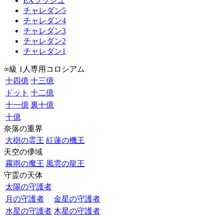
EXラッシュ
チャレダン5
チャレダン4
チャレダン3
チャレダン2
チャレダン1
∞級 1人専用コロシアム
十四億
十三億
ドット
十二億
十一億
裏十億
十億
奈落の重界
大樹の霊王
紅蓮の機王
天空の儚域
霧雨の魔王
風雲の龍王
守霊の天体
太陽の守護者
月の守護者
金星の守護者
水星の守護者
木星の守護者