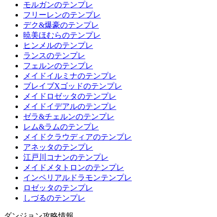
モルガンのテンプレ
フリーレンのテンプレ
デク&爆豪のテンプレ
暁美ほむらのテンプレ
ヒンメルのテンプレ
ランスのテンプレ
フェルンのテンプレ
メイドイルミナのテンプレ
ブレイブXゴッドのテンプレ
メイドロゼッタのテンプレ
メイドイデアルのテンプレ
ゼラ&チェルンのテンプレ
レム&ラムのテンプレ
メイドクラウディアのテンプレ
アネッタのテンプレ
江戸川コナンのテンプレ
メイドメタトロンのテンプレ
インペリアルドラモンテンプレ
ロゼッタのテンプレ
しづるのテンプレ
ダンジョン攻略情報