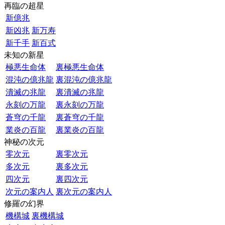
再臨の超星
新億兆
新凶兆
新万寿
新千手
新百式
未知の新星
極悪生命体
裏極悪生命体
混沌の億兆龍
裏混沌の億兆龍
潰滅の兆龍
裏潰滅の兆龍
永刻の万龍
裏永刻の万龍
蒼穹の千龍
裏蒼穹の千龍
業炎の百龍
裏業炎の百龍
神秘の次元
零次元
裏零次元
多次元
裏多次元
四次元
裏四次元
次元の案内人
裏次元の案内人
修羅の幻界
機構城
裏機構城