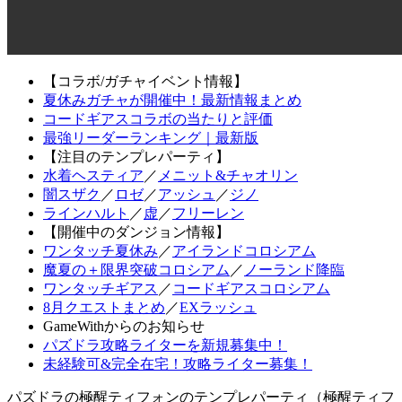
【コラボ/ガチャイベント情報】
夏休みガチャが開催中！最新情報まとめ
コードギアスコラボの当たりと評価
最強リーダーランキング｜最新版
【注目のテンプレパーティ】
水着ヘスティア
／
メニット&チャオリン
闇スザク
／
ロゼ
／
アッシュ
／
ジノ
ラインハルト
／
虚
／
フリーレン
【開催中のダンジョン情報】
ワンタッチ夏休み
／
アイランドコロシアム
魔夏の＋限界突破コロシアム
／
ノーランド降臨
ワンタッチギアス
／
コードギアスコロシアム
8月クエストまとめ
／
EXラッシュ
GameWithからのお知らせ
パズドラ攻略ライターを新規募集中！
未経験可&完全在宅！攻略ライター募集！
パズドラの極醒ティフォンのテンプレパーティ（極醒ティフ