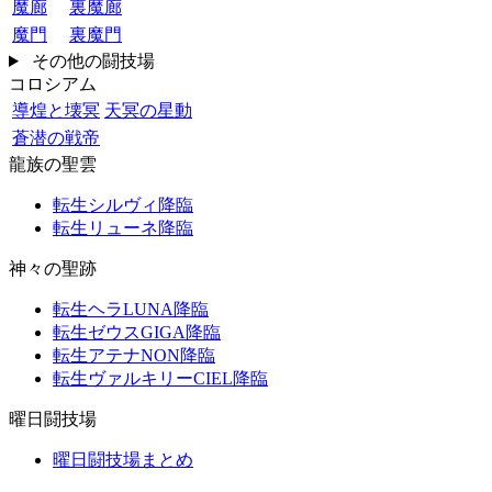
魔廊
裏魔廊
魔門
裏魔門
その他の闘技場
コロシアム
導煌と壊冥
天冥の星動
蒼潜の戦帝
龍族の聖雲
転生シルヴィ降臨
転生リューネ降臨
神々の聖跡
転生ヘラLUNA降臨
転生ゼウスGIGA降臨
転生アテナNON降臨
転生ヴァルキリーCIEL降臨
曜日闘技場
曜日闘技場まとめ