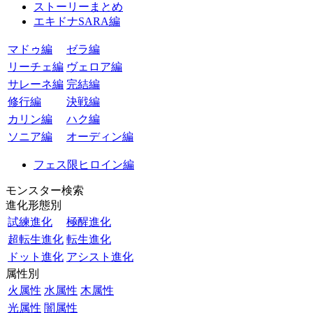
ストーリーまとめ
エキドナSARA編
マドゥ編
ゼラ編
リーチェ編
ヴェロア編
サレーネ編
完結編
修行編
決戦編
カリン編
ハク編
ソニア編
オーディン編
フェス限ヒロイン編
モンスター検索
進化形態別
試練進化
極醒進化
超転生進化
転生進化
ドット進化
アシスト進化
属性別
火属性
水属性
木属性
光属性
闇属性