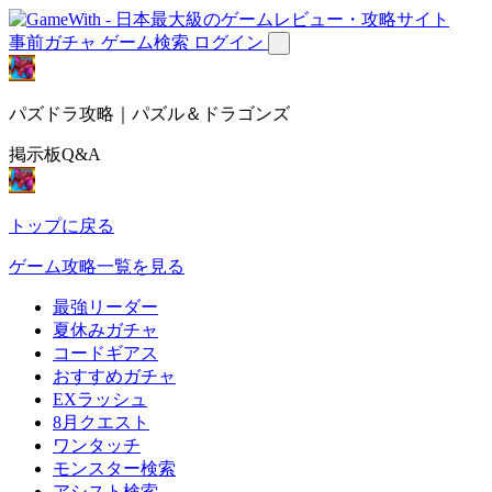
事前ガチャ
ゲーム検索
ログイン
パズドラ攻略｜パズル＆ドラゴンズ
掲示板Q&A
トップに戻る
ゲーム攻略一覧を見る
最強リーダー
夏休みガチャ
コードギアス
おすすめガチャ
EXラッシュ
8月クエスト
ワンタッチ
モンスター検索
アシスト検索