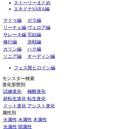
ストーリーまとめ
エキドナSARA編
マドゥ編
ゼラ編
リーチェ編
ヴェロア編
サレーネ編
完結編
修行編
決戦編
カリン編
ハク編
ソニア編
オーディン編
フェス限ヒロイン編
モンスター検索
進化形態別
試練進化
極醒進化
超転生進化
転生進化
ドット進化
アシスト進化
属性別
火属性
水属性
木属性
光属性
闇属性