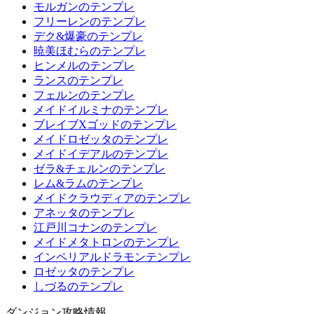
モルガンのテンプレ
フリーレンのテンプレ
デク&爆豪のテンプレ
暁美ほむらのテンプレ
ヒンメルのテンプレ
ランスのテンプレ
フェルンのテンプレ
メイドイルミナのテンプレ
ブレイブXゴッドのテンプレ
メイドロゼッタのテンプレ
メイドイデアルのテンプレ
ゼラ&チェルンのテンプレ
レム&ラムのテンプレ
メイドクラウディアのテンプレ
アネッタのテンプレ
江戸川コナンのテンプレ
メイドメタトロンのテンプレ
インペリアルドラモンテンプレ
ロゼッタのテンプレ
しづるのテンプレ
ダンジョン攻略情報