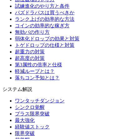
試練進化のやり方と条件
パズドラパスは買うべきか
ランク上げの効率的な方法
コインの効率的な稼ぎ方
無効パの作り方
弱体化ドロップの効果と対策
トゲドロップの仕様と対策
超重力の対策
超高度の対策
第3属性の倍率と仕様
軽減ループとは？
落ちコン予知とは？
システム解説
ワンタッチダンジョン
シンクロ覚醒
プラス限界突破
最大強化
経験値ストック
限界突破