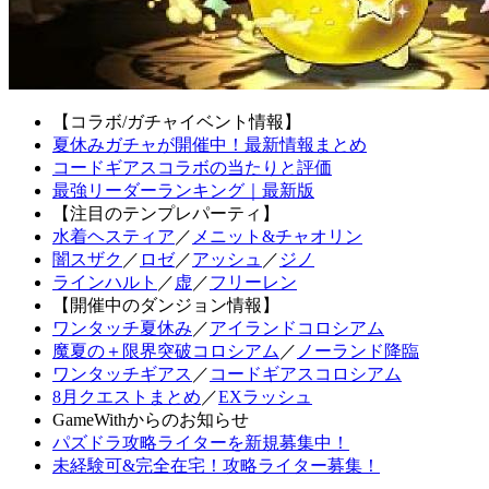
【コラボ/ガチャイベント情報】
夏休みガチャが開催中！最新情報まとめ
コードギアスコラボの当たりと評価
最強リーダーランキング｜最新版
【注目のテンプレパーティ】
水着ヘスティア
／
メニット&チャオリン
闇スザク
／
ロゼ
／
アッシュ
／
ジノ
ラインハルト
／
虚
／
フリーレン
【開催中のダンジョン情報】
ワンタッチ夏休み
／
アイランドコロシアム
魔夏の＋限界突破コロシアム
／
ノーランド降臨
ワンタッチギアス
／
コードギアスコロシアム
8月クエストまとめ
／
EXラッシュ
GameWithからのお知らせ
パズドラ攻略ライターを新規募集中！
未経験可&完全在宅！攻略ライター募集！