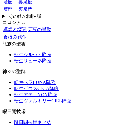
魔廊
裏魔廊
魔門
裏魔門
その他の闘技場
コロシアム
導煌と壊冥
天冥の星動
蒼潜の戦帝
龍族の聖雲
転生シルヴィ降臨
転生リューネ降臨
神々の聖跡
転生ヘラLUNA降臨
転生ゼウスGIGA降臨
転生アテナNON降臨
転生ヴァルキリーCIEL降臨
曜日闘技場
曜日闘技場まとめ