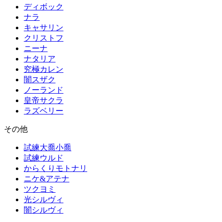
ディボック
ナラ
キャサリン
クリストフ
ニーナ
ナタリア
究極カレン
闇スザク
ノーランド
皇帝サクラ
ラズベリー
その他
試練大喬小喬
試練ウルド
からくりモトナリ
ニケ&アテナ
ツクヨミ
光シルヴィ
闇シルヴィ