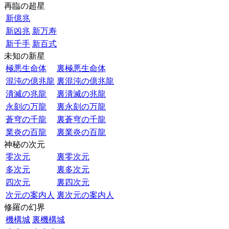
再臨の超星
新億兆
新凶兆
新万寿
新千手
新百式
未知の新星
極悪生命体
裏極悪生命体
混沌の億兆龍
裏混沌の億兆龍
潰滅の兆龍
裏潰滅の兆龍
永刻の万龍
裏永刻の万龍
蒼穹の千龍
裏蒼穹の千龍
業炎の百龍
裏業炎の百龍
神秘の次元
零次元
裏零次元
多次元
裏多次元
四次元
裏四次元
次元の案内人
裏次元の案内人
修羅の幻界
機構城
裏機構城