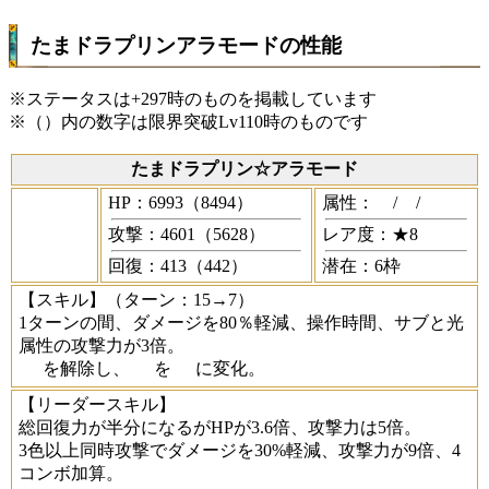
たまドラプリンアラモードの性能
※ステータスは+297時のものを掲載しています
※（）内の数字は限界突破Lv110時のものです
たまドラプリン☆アラモード
HP：6993（8494）
属性：
/
/
攻撃：4601（5628）
レア度：★8
回復：413（442）
潜在：6枠
【スキル】
（ターン：15→7）
1ターンの間、ダメージを80％軽減、操作時間、サブと光
属性の攻撃力が3倍。
を解除し、
を
に変化。
【リーダースキル】
総回復力が半分になるがHPが3.6倍、攻撃力は5倍。
3色以上同時攻撃でダメージを30%軽減、攻撃力が9倍、4
コンボ加算。