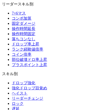
リーダースキル別
7×6マス
コンボ加算
固定ダメージ
操作時間延長
操作時間固定
落ちコンなし
ドロップ率上昇
ランク経験値倍率
コイン倍率
部位破壊ドロ率上昇
プラスポイント上昇
スキル別
ドロップ強化
強化ドロップ目覚め
ヘイスト
リーダーチェンジ
ロック
遅延