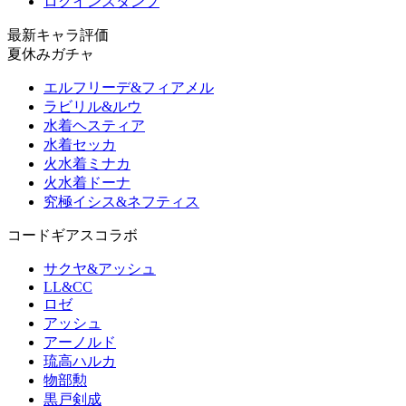
ログインスタンプ
最新キャラ評価
夏休みガチャ
エルフリーデ&フィアメル
ラビリル&ルウ
水着ヘスティア
水着セッカ
火水着ミナカ
火水着ドーナ
究極イシス&ネフティス
コードギアスコラボ
サクヤ&アッシュ
LL&CC
ロゼ
アッシュ
アーノルド
琉高ハルカ
物部勲
黒戸剣成