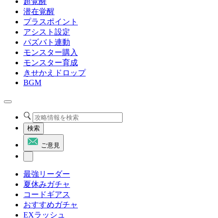
超覚醒
潜在覚醒
プラスポイント
アシスト設定
パズバト連動
モンスター購入
モンスター育成
きせかえドロップ
BGM
検索
ご意見
最強リーダー
夏休みガチャ
コードギアス
おすすめガチャ
EXラッシュ