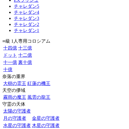
EXラッシュ
チャレダン5
チャレダン4
チャレダン3
チャレダン2
チャレダン1
∞級 1人専用コロシアム
十四億
十三億
ドット
十二億
十一億
裏十億
十億
奈落の重界
大樹の霊王
紅蓮の機王
天空の儚域
霧雨の魔王
風雲の龍王
守霊の天体
太陽の守護者
月の守護者
金星の守護者
水星の守護者
木星の守護者