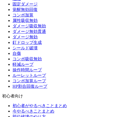
固定ダメージ
覚醒無効回復
コンボ加算
属性吸収無効
ダメージ吸収無効
ダメージ無効貫通
ダメージ無効
釘ドロップ生成
シールド破壊
自傷
コンボ吸収無効
軽減ループ
操作時間ループ
ルーレットループ
コンボ加算ループ
HP割合回復ループ
初心者向け
初心者がやるべきことまとめ
今やるべきことまとめ
部位破壊のやり方