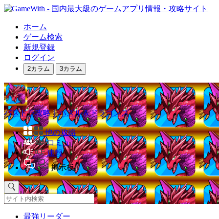
ホーム
ゲーム検索
新規登録
ログイン
2カラム
3カラム
パズドラ攻略｜パズル＆ドラゴンズ
他の攻略
コミュ
速報
掲示板
最強リーダー