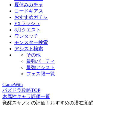
夏休みガチャ
コードギアス
おすすめガチャ
EXラッシュ
8月クエスト
ワンタッチ
モンスター検索
アシスト検索
その他
最強パーティ
最強アシスト
フェス限一覧
GameWith
パズドラ攻略TOP
木属性キャラ評価一覧
覚醒スサノオの評価！おすすめの潜在覚醒