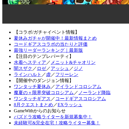
【コラボ/ガチャイベント情報】
夏休みガチャが開催中！最新情報まとめ
コードギアスコラボの当たりと評価
最強リーダーランキング｜最新版
【注目のテンプレパーティ】
水着ヘスティア
／
メニット&チャオリン
闇スザク
／
ロゼ
／
アッシュ
／
ジノ
ラインハルト
／
虚
／
フリーレン
【開催中のダンジョン情報】
ワンタッチ夏休み
／
アイランドコロシアム
魔夏の＋限界突破コロシアム
／
ノーランド降臨
ワンタッチギアス
／
コードギアスコロシアム
8月クエストまとめ
／
EXラッシュ
GameWithからのお知らせ
パズドラ攻略ライターを新規募集中！
未経験可&完全在宅！攻略ライター募集！