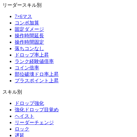
リーダースキル別
7×6マス
コンボ加算
固定ダメージ
操作時間延長
操作時間固定
落ちコンなし
ドロップ率上昇
ランク経験値倍率
コイン倍率
部位破壊ドロ率上昇
プラスポイント上昇
スキル別
ドロップ強化
強化ドロップ目覚め
ヘイスト
リーダーチェンジ
ロック
遅延