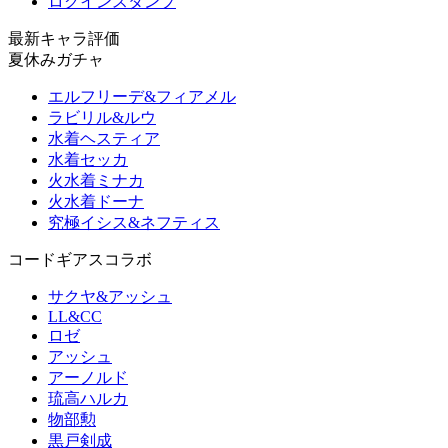
ログインスタンプ
最新キャラ評価
夏休みガチャ
エルフリーデ&フィアメル
ラビリル&ルウ
水着ヘスティア
水着セッカ
火水着ミナカ
火水着ドーナ
究極イシス&ネフティス
コードギアスコラボ
サクヤ&アッシュ
LL&CC
ロゼ
アッシュ
アーノルド
琉高ハルカ
物部勲
黒戸剣成