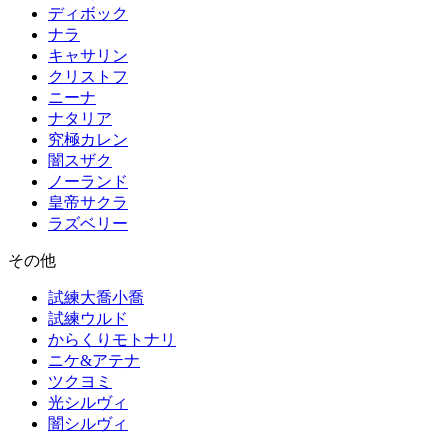
ディボック
ナラ
キャサリン
クリストフ
ニーナ
ナタリア
究極カレン
闇スザク
ノーランド
皇帝サクラ
ラズベリー
その他
試練大喬小喬
試練ウルド
からくりモトナリ
ニケ&アテナ
ツクヨミ
光シルヴィ
闇シルヴィ