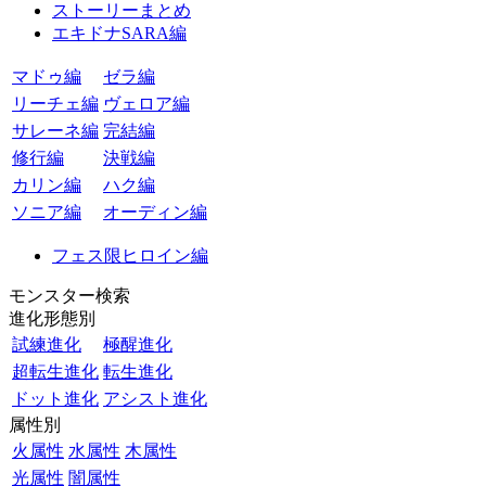
ストーリーまとめ
エキドナSARA編
マドゥ編
ゼラ編
リーチェ編
ヴェロア編
サレーネ編
完結編
修行編
決戦編
カリン編
ハク編
ソニア編
オーディン編
フェス限ヒロイン編
モンスター検索
進化形態別
試練進化
極醒進化
超転生進化
転生進化
ドット進化
アシスト進化
属性別
火属性
水属性
木属性
光属性
闇属性