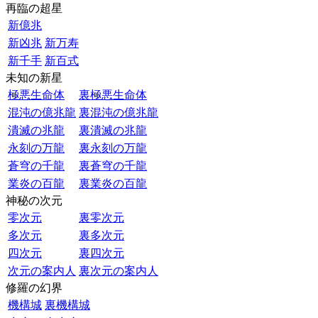
再臨の超星
新億兆
新凶兆
新万寿
新千手
新百式
未知の新星
極悪生命体
裏極悪生命体
混沌の億兆龍
裏混沌の億兆龍
潰滅の兆龍
裏潰滅の兆龍
永刻の万龍
裏永刻の万龍
蒼穹の千龍
裏蒼穹の千龍
業炎の百龍
裏業炎の百龍
神秘の次元
零次元
裏零次元
多次元
裏多次元
四次元
裏四次元
次元の案内人
裏次元の案内人
修羅の幻界
機構城
裏機構城