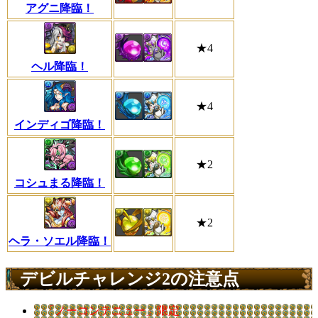
アグニ降臨！
★4
ヘル降臨！
★4
インディゴ降臨！
★2
コシュまる降臨！
★2
ヘラ・ソエル降臨！
デビルチャレンジ2の注意点
「ノーコンテニュー」限定