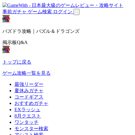
事前ガチャ
ゲーム検索
ログイン
パズドラ攻略｜パズル＆ドラゴンズ
掲示板Q&A
トップに戻る
ゲーム攻略一覧を見る
最強リーダー
夏休みガチャ
コードギアス
おすすめガチャ
EXラッシュ
8月クエスト
ワンタッチ
モンスター検索
アシスト検索