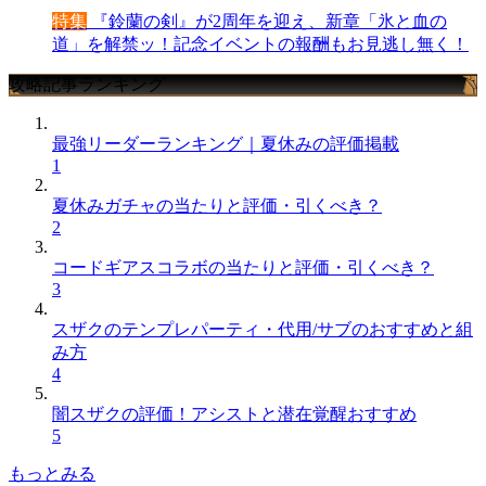
特集
『鈴蘭の剣』が2周年を迎え、新章「氷と血の
道」を解禁ッ！記念イベントの報酬もお見逃し無く！
攻略記事ランキング
最強リーダーランキング｜夏休みの評価掲載
1
夏休みガチャの当たりと評価・引くべき？
2
コードギアスコラボの当たりと評価・引くべき？
3
スザクのテンプレパーティ・代用/サブのおすすめと組
み方
4
闇スザクの評価！アシストと潜在覚醒おすすめ
5
もっとみる