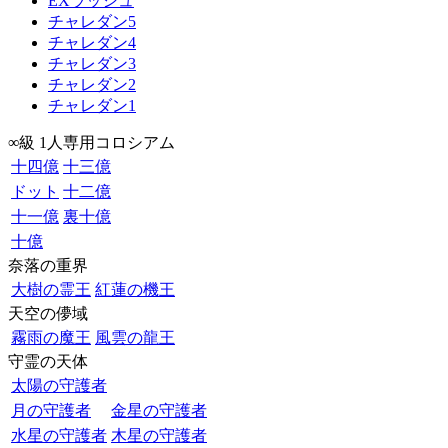
EXラッシュ
チャレダン5
チャレダン4
チャレダン3
チャレダン2
チャレダン1
∞級 1人専用コロシアム
十四億
十三億
ドット
十二億
十一億
裏十億
十億
奈落の重界
大樹の霊王
紅蓮の機王
天空の儚域
霧雨の魔王
風雲の龍王
守霊の天体
太陽の守護者
月の守護者
金星の守護者
水星の守護者
木星の守護者