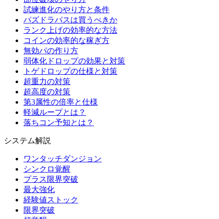
試練進化のやり方と条件
パズドラパスは買うべきか
ランク上げの効率的な方法
コインの効率的な稼ぎ方
無効パの作り方
弱体化ドロップの効果と対策
トゲドロップの仕様と対策
超重力の対策
超高度の対策
第3属性の倍率と仕様
軽減ループとは？
落ちコン予知とは？
システム解説
ワンタッチダンジョン
シンクロ覚醒
プラス限界突破
最大強化
経験値ストック
限界突破