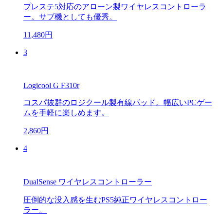
プレステ5対応のアローン製ワイヤレスコントローラ
ー。サブ機としても優秀。
11,480円
3
Logicool G F310r
コスパ抜群のロジクール製有線パッド。幅広いPCゲー
ムを手軽に楽しめます。
2,860円
4
DualSense ワイヤレスコントローラー
圧倒的な没入感を生むPS5純正ワイヤレスコントロー
ラー。