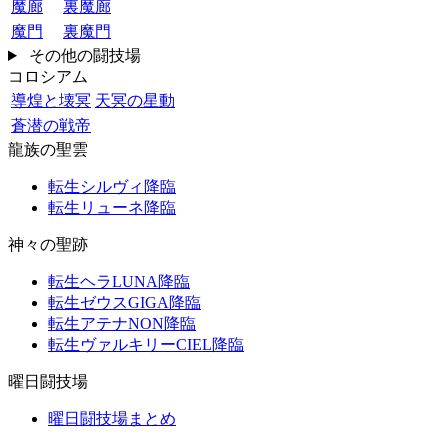
魔廊
裏魔廊
魔門
裏魔門
その他の闘技場
コロシアム
導煌と壊冥
天冥の星動
蒼潜の戦帝
龍族の聖雲
転生シルヴィ降臨
転生リューネ降臨
神々の聖跡
転生ヘラLUNA降臨
転生ゼウスGIGA降臨
転生アテナNON降臨
転生ヴァルキリーCIEL降臨
曜日闘技場
曜日闘技場まとめ