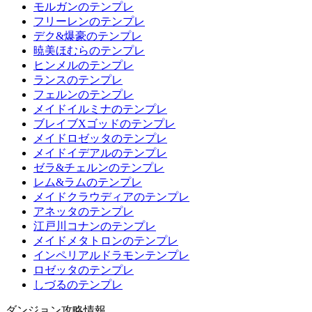
モルガンのテンプレ
フリーレンのテンプレ
デク&爆豪のテンプレ
暁美ほむらのテンプレ
ヒンメルのテンプレ
ランスのテンプレ
フェルンのテンプレ
メイドイルミナのテンプレ
ブレイブXゴッドのテンプレ
メイドロゼッタのテンプレ
メイドイデアルのテンプレ
ゼラ&チェルンのテンプレ
レム&ラムのテンプレ
メイドクラウディアのテンプレ
アネッタのテンプレ
江戸川コナンのテンプレ
メイドメタトロンのテンプレ
インペリアルドラモンテンプレ
ロゼッタのテンプレ
しづるのテンプレ
ダンジョン攻略情報