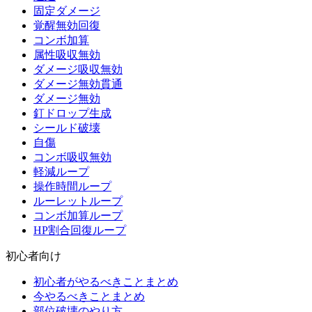
固定ダメージ
覚醒無効回復
コンボ加算
属性吸収無効
ダメージ吸収無効
ダメージ無効貫通
ダメージ無効
釘ドロップ生成
シールド破壊
自傷
コンボ吸収無効
軽減ループ
操作時間ループ
ルーレットループ
コンボ加算ループ
HP割合回復ループ
初心者向け
初心者がやるべきことまとめ
今やるべきことまとめ
部位破壊のやり方