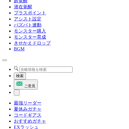
超覚醒
潜在覚醒
プラスポイント
アシスト設定
パズバト連動
モンスター購入
モンスター育成
きせかえドロップ
BGM
検索
ご意見
最強リーダー
夏休みガチャ
コードギアス
おすすめガチャ
EXラッシュ