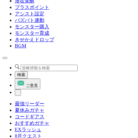
潜在覚醒
プラスポイント
アシスト設定
パズバト連動
モンスター購入
モンスター育成
きせかえドロップ
BGM
検索
ご意見
最強リーダー
夏休みガチャ
コードギアス
おすすめガチャ
EXラッシュ
8月クエスト