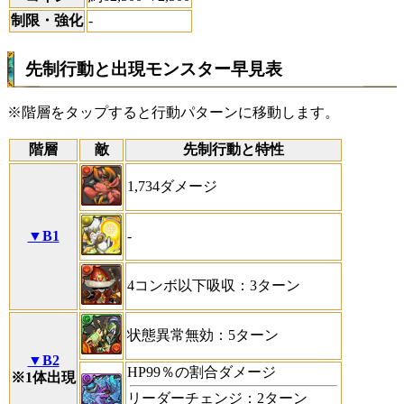
制限・強化
-
先制行動と出現モンスター早見表
※階層をタップすると行動パターンに移動します。
階層
敵
先制行動と特性
1,734ダメージ
▼B1
-
4コンボ以下吸収：3ターン
状態異常無効：5ターン
▼B2
HP99％の割合ダメージ
※1体出現
リーダーチェンジ：2ターン