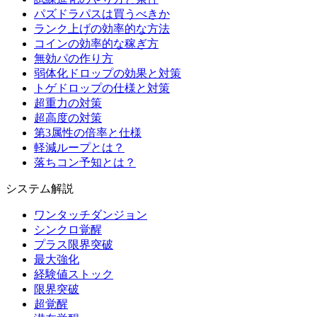
パズドラパスは買うべきか
ランク上げの効率的な方法
コインの効率的な稼ぎ方
無効パの作り方
弱体化ドロップの効果と対策
トゲドロップの仕様と対策
超重力の対策
超高度の対策
第3属性の倍率と仕様
軽減ループとは？
落ちコン予知とは？
システム解説
ワンタッチダンジョン
シンクロ覚醒
プラス限界突破
最大強化
経験値ストック
限界突破
超覚醒