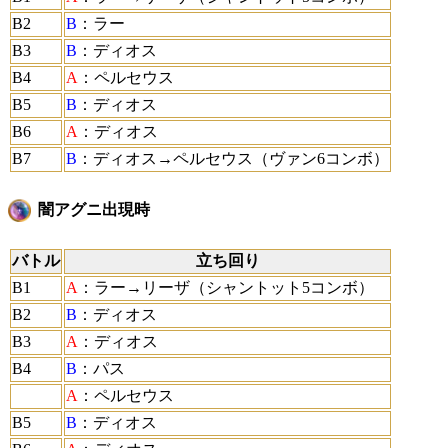
B2
B
：ラー
B3
B
：ディオス
B4
A
：ペルセウス
B5
B
：ディオス
B6
A
：ディオス
B7
B
：ディオス→ペルセウス（ヴァン6コンボ）
闇アグニ出現時
バトル
立ち回り
B1
A
：ラー→リーザ（シャントット5コンボ）
B2
B
：ディオス
B3
A
：ディオス
B4
B
：パス
A
：ペルセウス
B5
B
：ディオス