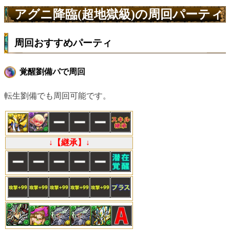
アグニ降臨(超地獄級)の周回パーティ
周回おすすめパーティ
覚醒劉備パで周回
転生劉備でも周回可能です。
↓【継承】↓