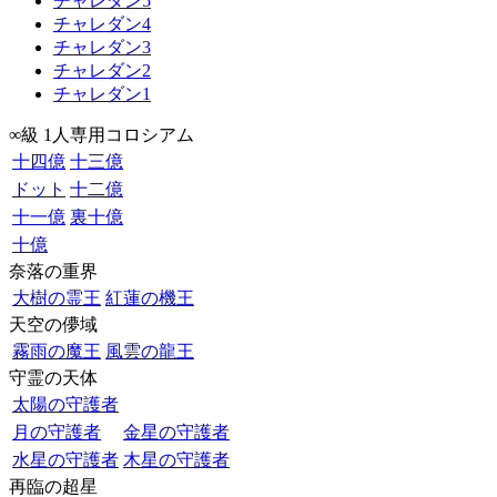
チャレダン5
チャレダン4
チャレダン3
チャレダン2
チャレダン1
∞級 1人専用コロシアム
十四億
十三億
ドット
十二億
十一億
裏十億
十億
奈落の重界
大樹の霊王
紅蓮の機王
天空の儚域
霧雨の魔王
風雲の龍王
守霊の天体
太陽の守護者
月の守護者
金星の守護者
水星の守護者
木星の守護者
再臨の超星