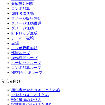
覚醒無効回復
コンボ加算
属性吸収無効
ダメージ吸収無効
ダメージ無効貫通
ダメージ無効
釘ドロップ生成
シールド破壊
自傷
コンボ吸収無効
軽減ループ
操作時間ループ
ルーレットループ
コンボ加算ループ
HP割合回復ループ
初心者向け
初心者がやるべきことまとめ
今やるべきことまとめ
部位破壊のやり方
試練進化のやり方と条件