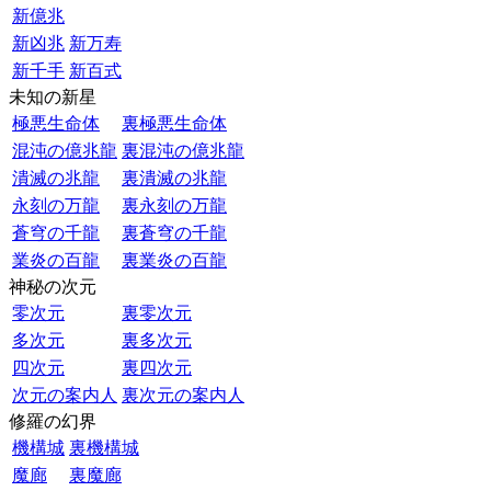
新億兆
新凶兆
新万寿
新千手
新百式
未知の新星
極悪生命体
裏極悪生命体
混沌の億兆龍
裏混沌の億兆龍
潰滅の兆龍
裏潰滅の兆龍
永刻の万龍
裏永刻の万龍
蒼穹の千龍
裏蒼穹の千龍
業炎の百龍
裏業炎の百龍
神秘の次元
零次元
裏零次元
多次元
裏多次元
四次元
裏四次元
次元の案内人
裏次元の案内人
修羅の幻界
機構城
裏機構城
魔廊
裏魔廊