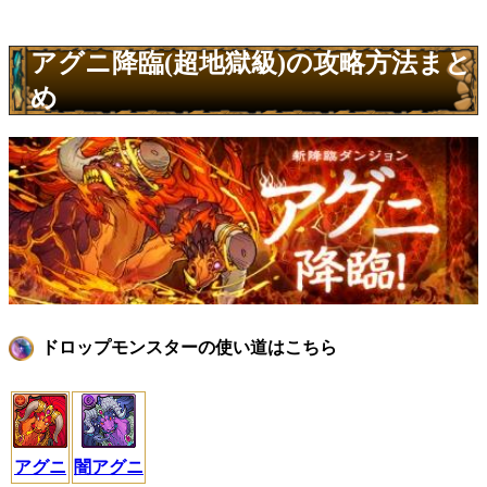
アグニ降臨(超地獄級)の攻略方法まと
め
ドロップモンスターの使い道はこちら
アグニ
闇アグニ