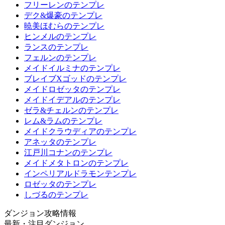
フリーレンのテンプレ
デク&爆豪のテンプレ
暁美ほむらのテンプレ
ヒンメルのテンプレ
ランスのテンプレ
フェルンのテンプレ
メイドイルミナのテンプレ
ブレイブXゴッドのテンプレ
メイドロゼッタのテンプレ
メイドイデアルのテンプレ
ゼラ&チェルンのテンプレ
レム&ラムのテンプレ
メイドクラウディアのテンプレ
アネッタのテンプレ
江戸川コナンのテンプレ
メイドメタトロンのテンプレ
インペリアルドラモンテンプレ
ロゼッタのテンプレ
しづるのテンプレ
ダンジョン攻略情報
最新・注目ダンジョン