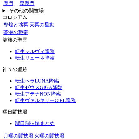
魔門
裏魔門
その他の闘技場
コロシアム
導煌と壊冥
天冥の星動
蒼潜の戦帝
龍族の聖雲
転生シルヴィ降臨
転生リューネ降臨
神々の聖跡
転生ヘラLUNA降臨
転生ゼウスGIGA降臨
転生アテナNON降臨
転生ヴァルキリーCIEL降臨
曜日闘技場
曜日闘技場まとめ
月曜の闘技場
火曜の闘技場