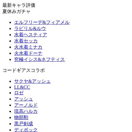
最新キャラ評価
夏休みガチャ
エルフリーデ&フィアメル
ラビリル&ルウ
水着ヘスティア
水着セッカ
火水着ミナカ
火水着ドーナ
究極イシス&ネフティス
コードギアスコラボ
サクヤ&アッシュ
LL&CC
ロゼ
アッシュ
アーノルド
琉高ハルカ
物部勲
黒戸剣成
ディボック