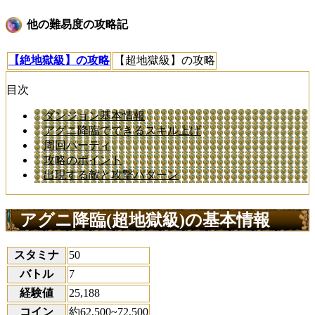
他の難易度の攻略記
【絶地獄級】の攻略
【超地獄級】の攻略
目次
ダンジョン基本情報
アグニ降臨でできるスキル上げ
周回パーティ
攻略のポイント
出現する敵と攻撃パターン
アグニ降臨(超地獄級)の基本情報
スタミナ
50
バトル
7
経験値
25,188
コイン
約62,500~72,500