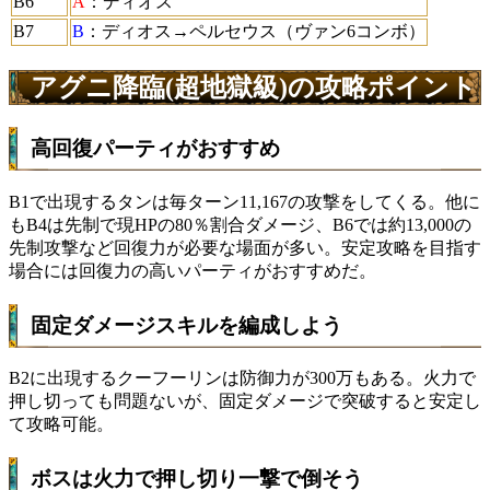
B6
A
：ディオス
B7
B
：ディオス→ペルセウス（ヴァン6コンボ）
アグニ降臨(超地獄級)の攻略ポイント
高回復パーティがおすすめ
B1で出現するタンは毎ターン11,167の攻撃をしてくる。他に
もB4は先制で現HPの80％割合ダメージ、B6では約13,000の
先制攻撃など回復力が必要な場面が多い。安定攻略を目指す
場合には回復力の高いパーティがおすすめだ。
固定ダメージスキルを編成しよう
B2に出現するクーフーリンは防御力が300万もある。火力で
押し切っても問題ないが、固定ダメージで突破すると安定し
て攻略可能。
ボスは火力で押し切り一撃で倒そう