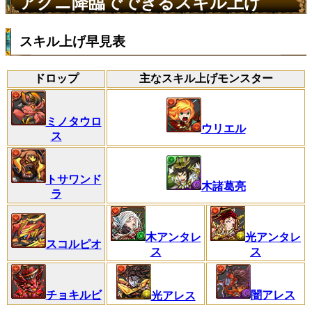
アグニ降臨でできるスキル上げ
スキル上げ早見表
ドロップ
主なスキル上げモンスター
ミノタウロ
ウリエル
ス
トサワンド
木諸葛亮
ラ
木アンタレ
光アンタレ
スコルピオ
ス
ス
チョキルビ
闇アレス
光アレス