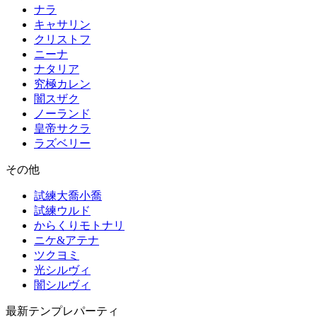
ナラ
キャサリン
クリストフ
ニーナ
ナタリア
究極カレン
闇スザク
ノーランド
皇帝サクラ
ラズベリー
その他
試練大喬小喬
試練ウルド
からくりモトナリ
ニケ&アテナ
ツクヨミ
光シルヴィ
闇シルヴィ
最新テンプレパーティ