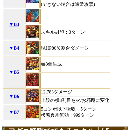
(できない場合は通常攻撃)
−
▼B3
スキル封印：3ターン
▼B4
現HP80％割合ダメージ
毒3個生成
▼B5
−
12,783ダメージ
▼B6
上段の横3列目を火/お邪魔に変化
5コンボ以下吸収：5ターン
▼B7
状態異常無効：999ターン