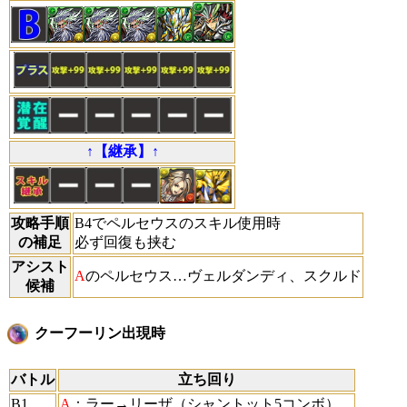
↑【継承】↑
攻略手順
B4でペルセウスのスキル使用時
の補足
必ず回復も挟む
アシスト
A
のペルセウス…ヴェルダンディ、スクルド
候補
クーフーリン出現時
バトル
立ち回り
B1
A
：ラー→リーザ（シャントット5コンボ）