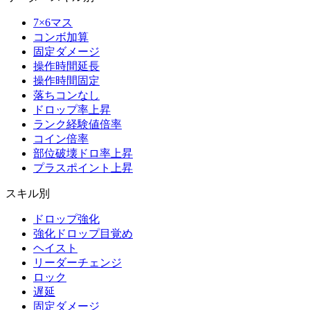
7×6マス
コンボ加算
固定ダメージ
操作時間延長
操作時間固定
落ちコンなし
ドロップ率上昇
ランク経験値倍率
コイン倍率
部位破壊ドロ率上昇
プラスポイント上昇
スキル別
ドロップ強化
強化ドロップ目覚め
ヘイスト
リーダーチェンジ
ロック
遅延
固定ダメージ