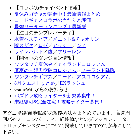
【コラボ/ガチャイベント情報】
夏休みガチャが開催中！最新情報まとめ
コードギアスコラボの当たりと評価
最強リーダーランキング｜最新版
【注目のテンプレパーティ】
水着ヘスティア
／
メニット&チャオリン
闇スザク
／
ロゼ
／
アッシュ
／
ジノ
ラインハルト
／
虚
／
フリーレン
【開催中のダンジョン情報】
ワンタッチ夏休み
／
アイランドコロシアム
魔夏の＋限界突破コロシアム
／
ノーランド降臨
ワンタッチギアス
／
コードギアスコロシアム
8月クエストまとめ
／
EXラッシュ
GameWithからのお知らせ
パズドラ攻略ライターを新規募集中！
未経験可&完全在宅！攻略ライター募集！
アグニ降臨(超地獄級)の攻略方法をまとめています。高速周
回パやノーコンパーティ、経験値などのダンジョンデータ、
ドロップモンスターについて掲載していますので参考にして
下さい。