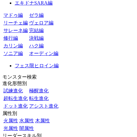
エキドナSARA編
マドゥ編
ゼラ編
リーチェ編
ヴェロア編
サレーネ編
完結編
修行編
決戦編
カリン編
ハク編
ソニア編
オーディン編
フェス限ヒロイン編
モンスター検索
進化形態別
試練進化
極醒進化
超転生進化
転生進化
ドット進化
アシスト進化
属性別
火属性
水属性
木属性
光属性
闇属性
リーダースキル別