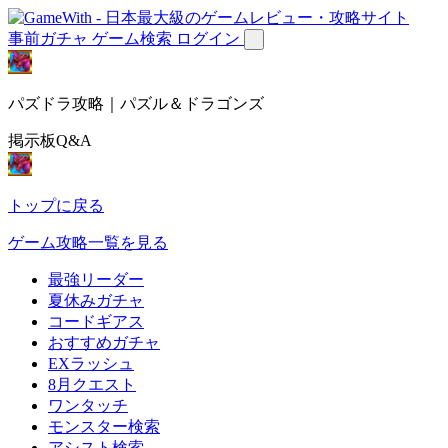
事前ガチャ
ゲーム検索
ログイン
パズドラ攻略｜パズル＆ドラゴンズ
掲示板Q&A
トップに戻る
ゲーム攻略一覧を見る
最強リーダー
夏休みガチャ
コードギアス
おすすめガチャ
EXラッシュ
8月クエスト
ワンタッチ
モンスター検索
アシスト検索