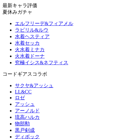
最新キャラ評価
夏休みガチャ
エルフリーデ&フィアメル
ラビリル&ルウ
水着ヘスティア
水着セッカ
火水着ミナカ
火水着ドーナ
究極イシス&ネフティス
コードギアスコラボ
サクヤ&アッシュ
LL&CC
ロゼ
アッシュ
アーノルド
琉高ハルカ
物部勲
黒戸剣成
ディボック