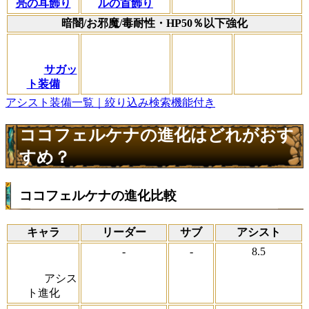
亮の耳飾り
ルの首飾り
暗闇/お邪魔/毒耐性・HP50％以下強化
サガッ
ト装備
アシスト装備一覧｜絞り込み検索機能付き
ココフェルケナの進化はどれがおす
すめ？
ココフェルケナの進化比較
キャラ
リーダー
サブ
アシスト
-
-
8.5
アシス
ト進化