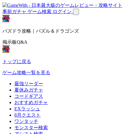
事前ガチャ
ゲーム検索
ログイン
パズドラ攻略｜パズル＆ドラゴンズ
掲示板Q&A
トップに戻る
ゲーム攻略一覧を見る
最強リーダー
夏休みガチャ
コードギアス
おすすめガチャ
EXラッシュ
8月クエスト
ワンタッチ
モンスター検索
アシスト検索