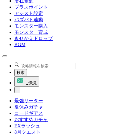
潜在覚醒
プラスポイント
アシスト設定
パズバト連動
モンスター購入
モンスター育成
きせかえドロップ
BGM
検索
ご意見
最強リーダー
夏休みガチャ
コードギアス
おすすめガチャ
EXラッシュ
8月クエスト