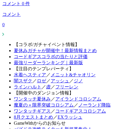
コメント
0
件
コメント
0
【コラボ/ガチャイベント情報】
夏休みガチャが開催中！最新情報まとめ
コードギアスコラボの当たりと評価
最強リーダーランキング｜最新版
【注目のテンプレパーティ】
水着ヘスティア
／
メニット&チャオリン
闇スザク
／
ロゼ
／
アッシュ
／
ジノ
ラインハルト
／
虚
／
フリーレン
【開催中のダンジョン情報】
ワンタッチ夏休み
／
アイランドコロシアム
魔夏の＋限界突破コロシアム
／
ノーランド降臨
ワンタッチギアス
／
コードギアスコロシアム
8月クエストまとめ
／
EXラッシュ
GameWithからのお知らせ