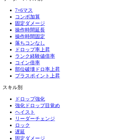
7×6マス
コンボ加算
固定ダメージ
操作時間延長
操作時間固定
落ちコンなし
ドロップ率上昇
ランク経験値倍率
コイン倍率
部位破壊ドロ率上昇
プラスポイント上昇
スキル別
ドロップ強化
強化ドロップ目覚め
ヘイスト
リーダーチェンジ
ロック
遅延
固定ダメージ