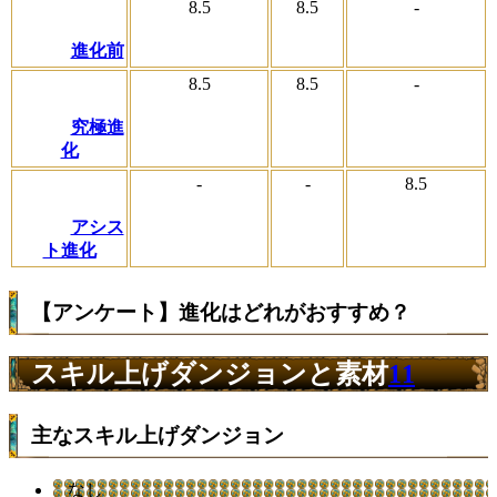
8.5
8.5
-
進化前
8.5
8.5
-
究極進
化
-
-
8.5
アシス
ト進化
【アンケート】進化はどれがおすすめ？
スキル上げダンジョンと素材
11
主なスキル上げダンジョン
なし