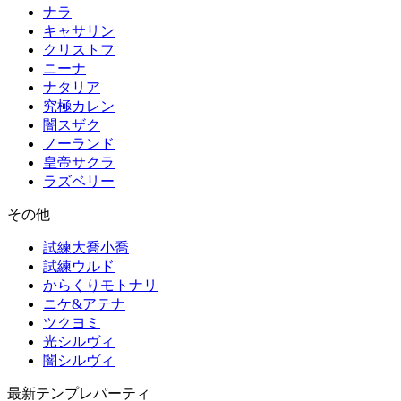
ナラ
キャサリン
クリストフ
ニーナ
ナタリア
究極カレン
闇スザク
ノーランド
皇帝サクラ
ラズベリー
その他
試練大喬小喬
試練ウルド
からくりモトナリ
ニケ&アテナ
ツクヨミ
光シルヴィ
闇シルヴィ
最新テンプレパーティ