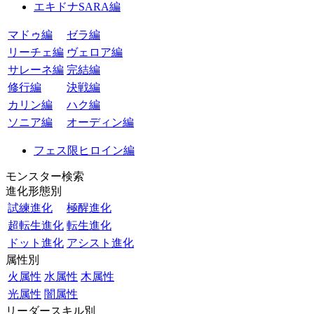
エキドナSARA編
マドゥ編
ゼラ編
リーチェ編
ヴェロア編
サレーネ編
完結編
修行編
決戦編
カリン編
ハク編
ソニア編
オーディン編
フェス限ヒロイン編
モンスター検索
進化形態別
試練進化
極醒進化
超転生進化
転生進化
ドット進化
アシスト進化
属性別
火属性
水属性
木属性
光属性
闇属性
リーダースキル別