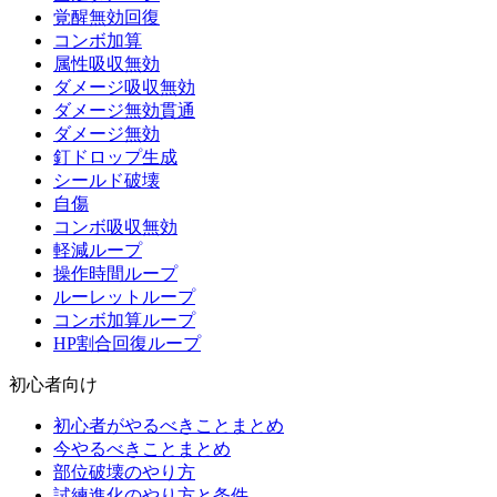
覚醒無効回復
コンボ加算
属性吸収無効
ダメージ吸収無効
ダメージ無効貫通
ダメージ無効
釘ドロップ生成
シールド破壊
自傷
コンボ吸収無効
軽減ループ
操作時間ループ
ルーレットループ
コンボ加算ループ
HP割合回復ループ
初心者向け
初心者がやるべきことまとめ
今やるべきことまとめ
部位破壊のやり方
試練進化のやり方と条件