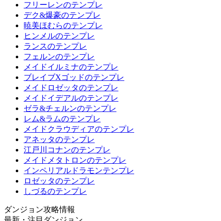
フリーレンのテンプレ
デク&爆豪のテンプレ
暁美ほむらのテンプレ
ヒンメルのテンプレ
ランスのテンプレ
フェルンのテンプレ
メイドイルミナのテンプレ
ブレイブXゴッドのテンプレ
メイドロゼッタのテンプレ
メイドイデアルのテンプレ
ゼラ&チェルンのテンプレ
レム&ラムのテンプレ
メイドクラウディアのテンプレ
アネッタのテンプレ
江戸川コナンのテンプレ
メイドメタトロンのテンプレ
インペリアルドラモンテンプレ
ロゼッタのテンプレ
しづるのテンプレ
ダンジョン攻略情報
最新・注目ダンジョン