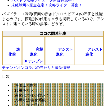
パズドラ攻略ライターを新規募集中！
未経験可&完全在宅！攻略ライター募集！
パズドラココ装備(双面の赤きドクロのピアス)の評価と性能
まとめです。役割別の代用キャラも掲載しているので、アシ
ストに迷っている時の参考にどうぞ。
ココの関連記事
進
究極
アシスト
アシスト
化前
進化
進化
進化
▶テンプレ
チャンピオンコラボの当たりと最新情報
目次
評価点と性能
代用キャラ
進化はどれが強い？
入手方法/進化系統
ステータス詳細