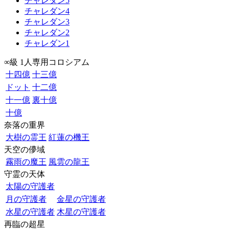
チャレダン5
チャレダン4
チャレダン3
チャレダン2
チャレダン1
∞級 1人専用コロシアム
十四億
十三億
ドット
十二億
十一億
裏十億
十億
奈落の重界
大樹の霊王
紅蓮の機王
天空の儚域
霧雨の魔王
風雲の龍王
守霊の天体
太陽の守護者
月の守護者
金星の守護者
水星の守護者
木星の守護者
再臨の超星