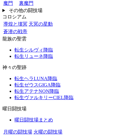
魔門
裏魔門
その他の闘技場
コロシアム
導煌と壊冥
天冥の星動
蒼潜の戦帝
龍族の聖雲
転生シルヴィ降臨
転生リューネ降臨
神々の聖跡
転生ヘラLUNA降臨
転生ゼウスGIGA降臨
転生アテナNON降臨
転生ヴァルキリーCIEL降臨
曜日闘技場
曜日闘技場まとめ
月曜の闘技場
火曜の闘技場