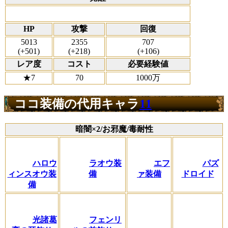
HP
攻撃
回復
5013
2355
707
(+501)
(+218)
(+106)
レア度
コスト
必要経験値
★7
70
1000万
ココ装備の代用キャラ
11
暗闇×2/お邪魔/毒耐性
ハロウ
ラオウ装
エフ
パズ
ィンスオウ装
備
ァ装備
ドロイド
備
光諸葛
フェンリ