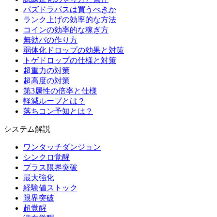
パズドラパスは買うべきか
ランク上げの効率的な方法
コインの効率的な稼ぎ方
無効パの作り方
弱体化ドロップの効果と対策
トゲドロップの仕様と対策
超重力の対策
超高度の対策
第3属性の倍率と仕様
軽減ループとは？
落ちコン予知とは？
システム解説
ワンタッチダンジョン
シンクロ覚醒
プラス限界突破
最大強化
経験値ストック
限界突破
超覚醒