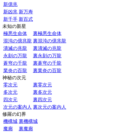
新億兆
新凶兆
新万寿
新千手
新百式
未知の新星
極悪生命体
裏極悪生命体
混沌の億兆龍
裏混沌の億兆龍
潰滅の兆龍
裏潰滅の兆龍
永刻の万龍
裏永刻の万龍
蒼穹の千龍
裏蒼穹の千龍
業炎の百龍
裏業炎の百龍
神秘の次元
零次元
裏零次元
多次元
裏多次元
四次元
裏四次元
次元の案内人
裏次元の案内人
修羅の幻界
機構城
裏機構城
魔廊
裏魔廊