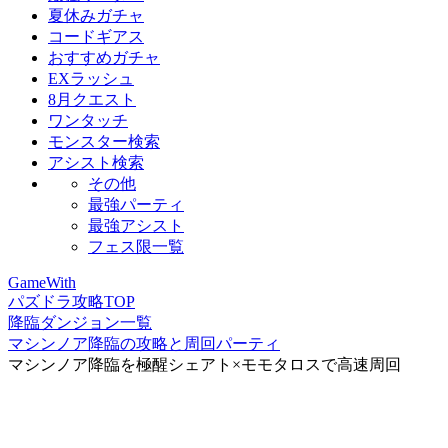
夏休みガチャ
コードギアス
おすすめガチャ
EXラッシュ
8月クエスト
ワンタッチ
モンスター検索
アシスト検索
その他
最強パーティ
最強アシスト
フェス限一覧
GameWith
パズドラ攻略TOP
降臨ダンジョン一覧
マシンノア降臨の攻略と周回パーティ
マシンノア降臨を極醒シェアト×モモタロスで高速周回