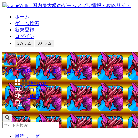
ホーム
ゲーム検索
新規登録
ログイン
2カラム
3カラム
パズドラ攻略｜パズル＆ドラゴンズ
他の攻略
コミュ
速報
掲示板
最強リーダー