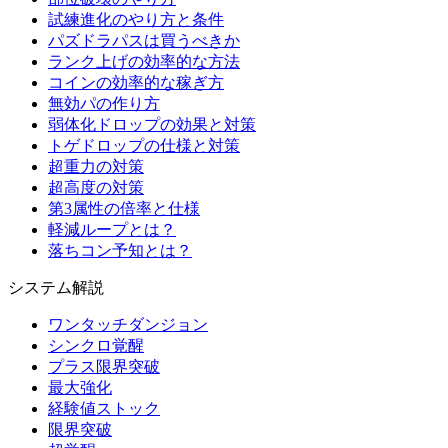
試練進化のやり方と条件
パズドラパスは買うべきか
ランク上げの効率的な方法
コインの効率的な稼ぎ方
無効パの作り方
弱体化ドロップの効果と対策
トゲドロップの仕様と対策
超重力の対策
超高度の対策
第3属性の倍率と仕様
軽減ループとは？
落ちコン予知とは？
システム解説
ワンタッチダンジョン
シンクロ覚醒
プラス限界突破
最大強化
経験値ストック
限界突破