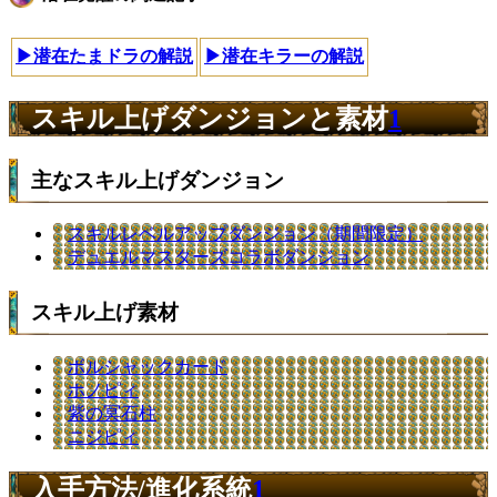
▶潜在たまドラの解説
▶潜在キラーの解説
スキル上げダンジョンと素材
1
主なスキル上げダンジョン
スキルレベルアップダンジョン（期間限定）
デュエルマスターズコラボダンジョン
スキル上げ素材
ボルシャックカード
ホノピィ
紫の冥石柱
ニジピィ
入手方法/進化系統
1