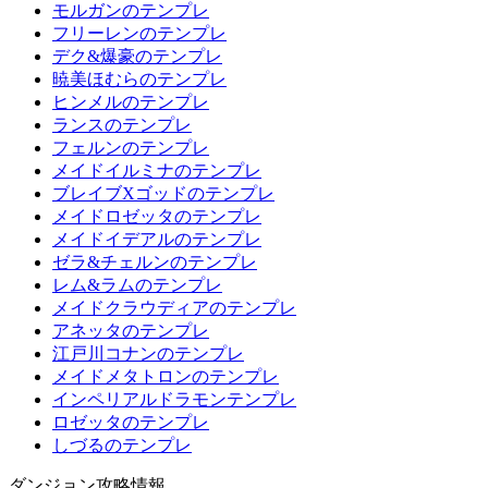
モルガンのテンプレ
フリーレンのテンプレ
デク&爆豪のテンプレ
暁美ほむらのテンプレ
ヒンメルのテンプレ
ランスのテンプレ
フェルンのテンプレ
メイドイルミナのテンプレ
ブレイブXゴッドのテンプレ
メイドロゼッタのテンプレ
メイドイデアルのテンプレ
ゼラ&チェルンのテンプレ
レム&ラムのテンプレ
メイドクラウディアのテンプレ
アネッタのテンプレ
江戸川コナンのテンプレ
メイドメタトロンのテンプレ
インペリアルドラモンテンプレ
ロゼッタのテンプレ
しづるのテンプレ
ダンジョン攻略情報