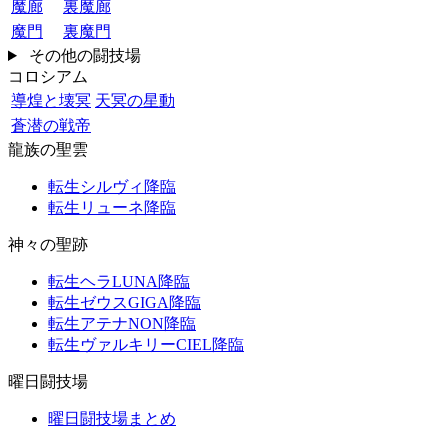
魔廊
裏魔廊
魔門
裏魔門
その他の闘技場
コロシアム
導煌と壊冥
天冥の星動
蒼潜の戦帝
龍族の聖雲
転生シルヴィ降臨
転生リューネ降臨
神々の聖跡
転生ヘラLUNA降臨
転生ゼウスGIGA降臨
転生アテナNON降臨
転生ヴァルキリーCIEL降臨
曜日闘技場
曜日闘技場まとめ