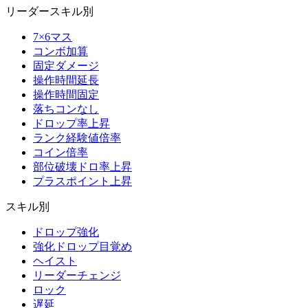
リーダースキル別
7×6マス
コンボ加算
固定ダメージ
操作時間延長
操作時間固定
落ちコンなし
ドロップ率上昇
ランク経験値倍率
コイン倍率
部位破壊ドロ率上昇
プラスポイント上昇
スキル別
ドロップ強化
強化ドロップ目覚め
ヘイスト
リーダーチェンジ
ロック
遅延