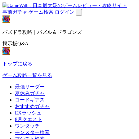
事前ガチャ
ゲーム検索
ログイン
パズドラ攻略｜パズル＆ドラゴンズ
掲示板Q&A
トップに戻る
ゲーム攻略一覧を見る
最強リーダー
夏休みガチャ
コードギアス
おすすめガチャ
EXラッシュ
8月クエスト
ワンタッチ
モンスター検索
アシスト検索