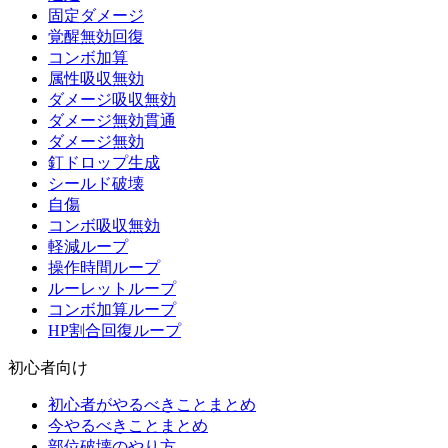
固定ダメージ
覚醒無効回復
コンボ加算
属性吸収無効
ダメージ吸収無効
ダメージ無効貫通
ダメージ無効
釘ドロップ生成
シールド破壊
自傷
コンボ吸収無効
軽減ループ
操作時間ループ
ルーレットループ
コンボ加算ループ
HP割合回復ループ
初心者向け
初心者がやるべきことまとめ
今やるべきことまとめ
部位破壊のやり方