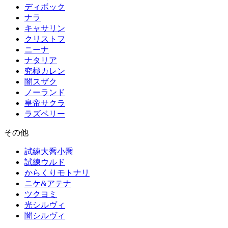
ディボック
ナラ
キャサリン
クリストフ
ニーナ
ナタリア
究極カレン
闇スザク
ノーランド
皇帝サクラ
ラズベリー
その他
試練大喬小喬
試練ウルド
からくりモトナリ
ニケ&アテナ
ツクヨミ
光シルヴィ
闇シルヴィ