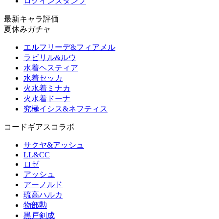
ログインスタンプ
最新キャラ評価
夏休みガチャ
エルフリーデ&フィアメル
ラビリル&ルウ
水着ヘスティア
水着セッカ
火水着ミナカ
火水着ドーナ
究極イシス&ネフティス
コードギアスコラボ
サクヤ&アッシュ
LL&CC
ロゼ
アッシュ
アーノルド
琉高ハルカ
物部勲
黒戸剣成