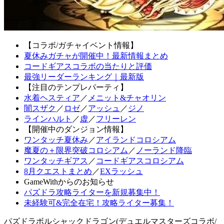
【コラボ/ガチャイベント情報】
夏休みガチャが開催中！最新情報まとめ
コードギアスコラボの当たりと評価
最強リーダーランキング｜最新版
【注目のテンプレパーティ】
水着ヘスティア
／
メニット&チャオリン
闇スザク
／
ロゼ
／
アッシュ
／
ジノ
ラインハルト
／
虚
／
フリーレン
【開催中のダンジョン情報】
ワンタッチ夏休み
／
アイランドコロシアム
魔夏の＋限界突破コロシアム
／
ノーランド降臨
ワンタッチギアス
／
コードギアスコロシアム
8月クエストまとめ
／
EXラッシュ
GameWithからのお知らせ
パズドラ攻略ライターを新規募集中！
未経験可&完全在宅！攻略ライター募集！
パズドラボルシャックドラゴン(デュエルマスターズコラボ/