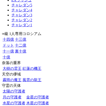
EXラッシュ
チャレダン5
チャレダン4
チャレダン3
チャレダン2
チャレダン1
∞級 1人専用コロシアム
十四億
十三億
ドット
十二億
十一億
裏十億
十億
奈落の重界
大樹の霊王
紅蓮の機王
天空の儚域
霧雨の魔王
風雲の龍王
守霊の天体
太陽の守護者
月の守護者
金星の守護者
水星の守護者
木星の守護者