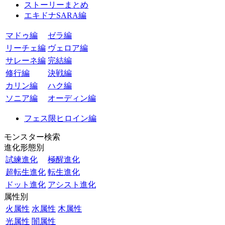
ストーリーまとめ
エキドナSARA編
マドゥ編
ゼラ編
リーチェ編
ヴェロア編
サレーネ編
完結編
修行編
決戦編
カリン編
ハク編
ソニア編
オーディン編
フェス限ヒロイン編
モンスター検索
進化形態別
試練進化
極醒進化
超転生進化
転生進化
ドット進化
アシスト進化
属性別
火属性
水属性
木属性
光属性
闇属性