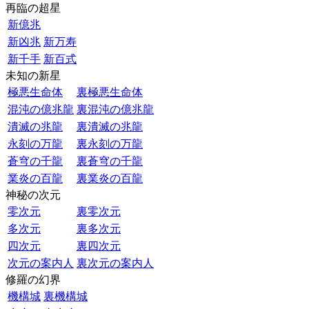
再臨の超星
新億兆
新凶兆
新万寿
新千手
新百式
未知の新星
極悪生命体
裏極悪生命体
混沌の億兆龍
裏混沌の億兆龍
潰滅の兆龍
裏潰滅の兆龍
永刻の万龍
裏永刻の万龍
蒼穹の千龍
裏蒼穹の千龍
業炎の百龍
裏業炎の百龍
神秘の次元
零次元
裏零次元
多次元
裏多次元
四次元
裏四次元
次元の案内人
裏次元の案内人
修羅の幻界
機構城
裏機構城