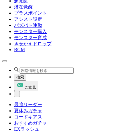
超覚醒
潜在覚醒
プラスポイント
アシスト設定
パズバト連動
モンスター購入
モンスター育成
きせかえドロップ
BGM
検索
ご意見
最強リーダー
夏休みガチャ
コードギアス
おすすめガチャ
EXラッシュ