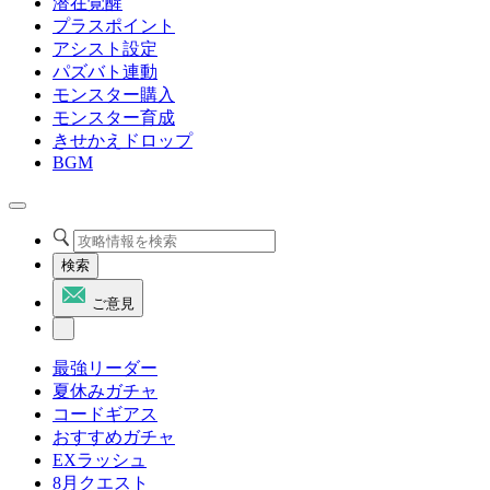
潜在覚醒
プラスポイント
アシスト設定
パズバト連動
モンスター購入
モンスター育成
きせかえドロップ
BGM
検索
ご意見
最強リーダー
夏休みガチャ
コードギアス
おすすめガチャ
EXラッシュ
8月クエスト