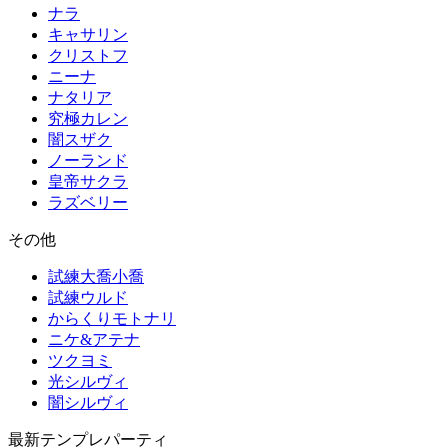
ナラ
キャサリン
クリストフ
ニーナ
ナタリア
究極カレン
闇スザク
ノーランド
皇帝サクラ
ラズベリー
その他
試練大喬小喬
試練ウルド
からくりモトナリ
ニケ&アテナ
ツクヨミ
光シルヴィ
闇シルヴィ
最新テンプレパーティ