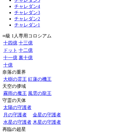
チャレダン5
チャレダン4
チャレダン3
チャレダン2
チャレダン1
∞級 1人専用コロシアム
十四億
十三億
ドット
十二億
十一億
裏十億
十億
奈落の重界
大樹の霊王
紅蓮の機王
天空の儚域
霧雨の魔王
風雲の龍王
守霊の天体
太陽の守護者
月の守護者
金星の守護者
水星の守護者
木星の守護者
再臨の超星