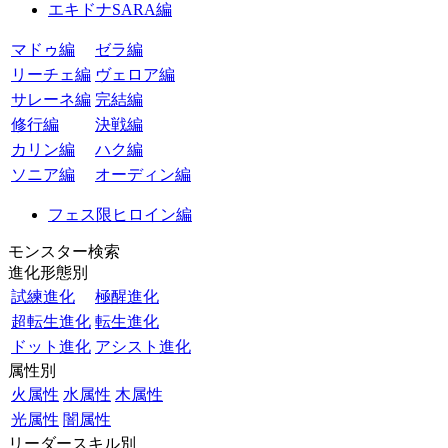
エキドナSARA編
マドゥ編
ゼラ編
リーチェ編
ヴェロア編
サレーネ編
完結編
修行編
決戦編
カリン編
ハク編
ソニア編
オーディン編
フェス限ヒロイン編
モンスター検索
進化形態別
試練進化
極醒進化
超転生進化
転生進化
ドット進化
アシスト進化
属性別
火属性
水属性
木属性
光属性
闇属性
リーダースキル別