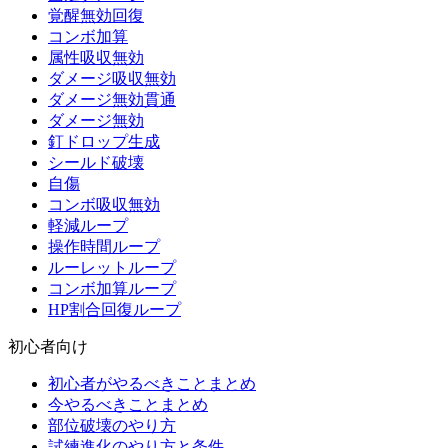
覚醒無効回復
コンボ加算
属性吸収無効
ダメージ吸収無効
ダメージ無効貫通
ダメージ無効
釘ドロップ生成
シールド破壊
自傷
コンボ吸収無効
軽減ループ
操作時間ループ
ルーレットループ
コンボ加算ループ
HP割合回復ループ
初心者向け
初心者がやるべきことまとめ
今やるべきことまとめ
部位破壊のやり方
試練進化のやり方と条件