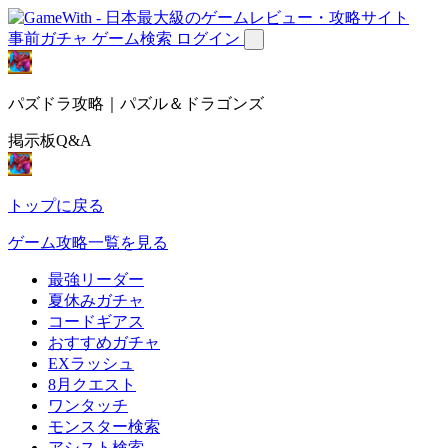
事前ガチャ
ゲーム検索
ログイン
パズドラ攻略｜パズル＆ドラゴンズ
掲示板Q&A
トップに戻る
ゲーム攻略一覧を見る
最強リーダー
夏休みガチャ
コードギアス
おすすめガチャ
EXラッシュ
8月クエスト
ワンタッチ
モンスター検索
アシスト検索