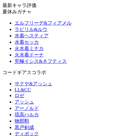
最新キャラ評価
夏休みガチャ
エルフリーデ&フィアメル
ラビリル&ルウ
水着ヘスティア
水着セッカ
火水着ミナカ
火水着ドーナ
究極イシス&ネフティス
コードギアスコラボ
サクヤ&アッシュ
LL&CC
ロゼ
アッシュ
アーノルド
琉高ハルカ
物部勲
黒戸剣成
ディボック