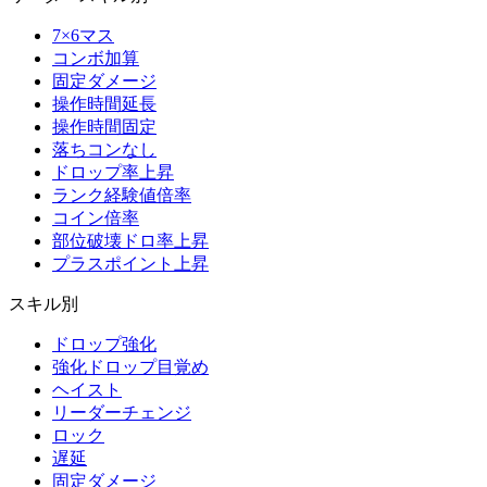
7×6マス
コンボ加算
固定ダメージ
操作時間延長
操作時間固定
落ちコンなし
ドロップ率上昇
ランク経験値倍率
コイン倍率
部位破壊ドロ率上昇
プラスポイント上昇
スキル別
ドロップ強化
強化ドロップ目覚め
ヘイスト
リーダーチェンジ
ロック
遅延
固定ダメージ