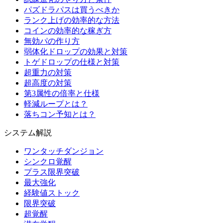
パズドラパスは買うべきか
ランク上げの効率的な方法
コインの効率的な稼ぎ方
無効パの作り方
弱体化ドロップの効果と対策
トゲドロップの仕様と対策
超重力の対策
超高度の対策
第3属性の倍率と仕様
軽減ループとは？
落ちコン予知とは？
システム解説
ワンタッチダンジョン
シンクロ覚醒
プラス限界突破
最大強化
経験値ストック
限界突破
超覚醒