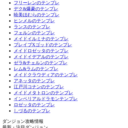
フリーレンのテンプレ
デク&爆豪のテンプレ
暁美ほむらのテンプレ
ヒンメルのテンプレ
ランスのテンプレ
フェルンのテンプレ
メイドイルミナのテンプレ
ブレイブXゴッドのテンプレ
メイドロゼッタのテンプレ
メイドイデアルのテンプレ
ゼラ&チェルンのテンプレ
レム&ラムのテンプレ
メイドクラウディアのテンプレ
アネッタのテンプレ
江戸川コナンのテンプレ
メイドメタトロンのテンプレ
インペリアルドラモンテンプレ
ロゼッタのテンプレ
しづるのテンプレ
ダンジョン攻略情報
最新・注目ダンジョン