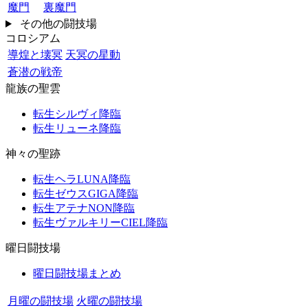
魔門
裏魔門
その他の闘技場
コロシアム
導煌と壊冥
天冥の星動
蒼潜の戦帝
龍族の聖雲
転生シルヴィ降臨
転生リューネ降臨
神々の聖跡
転生ヘラLUNA降臨
転生ゼウスGIGA降臨
転生アテナNON降臨
転生ヴァルキリーCIEL降臨
曜日闘技場
曜日闘技場まとめ
月曜の闘技場
火曜の闘技場