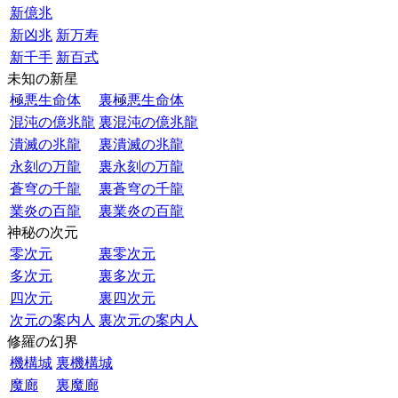
新億兆
新凶兆
新万寿
新千手
新百式
未知の新星
極悪生命体
裏極悪生命体
混沌の億兆龍
裏混沌の億兆龍
潰滅の兆龍
裏潰滅の兆龍
永刻の万龍
裏永刻の万龍
蒼穹の千龍
裏蒼穹の千龍
業炎の百龍
裏業炎の百龍
神秘の次元
零次元
裏零次元
多次元
裏多次元
四次元
裏四次元
次元の案内人
裏次元の案内人
修羅の幻界
機構城
裏機構城
魔廊
裏魔廊