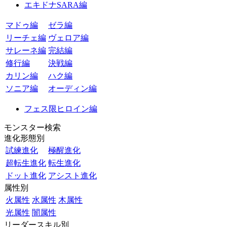
エキドナSARA編
マドゥ編
ゼラ編
リーチェ編
ヴェロア編
サレーネ編
完結編
修行編
決戦編
カリン編
ハク編
ソニア編
オーディン編
フェス限ヒロイン編
モンスター検索
進化形態別
試練進化
極醒進化
超転生進化
転生進化
ドット進化
アシスト進化
属性別
火属性
水属性
木属性
光属性
闇属性
リーダースキル別