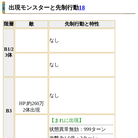
出現モンスターと先制行動
18
階層
敵
先制行動と特性
なし
B1/2
3体
なし
なし
HP:約260万
2体出現
B3
【まれに出現】
状態異常無効：999ターン