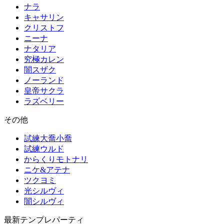
ナラ
キャサリン
クリストフ
ニーナ
ナタリア
究極カレン
闇スザク
ノーランド
皇帝サクラ
ラズベリー
その他
試練大喬小喬
試練ウルド
からくりモトナリ
ニケ&アテナ
ツクヨミ
光シルヴィ
闇シルヴィ
最新テンプレパーティ