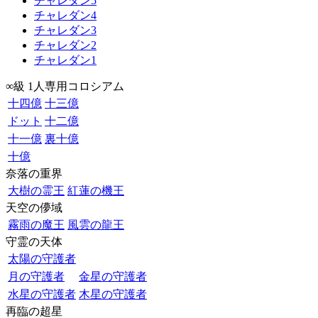
チャレダン5
チャレダン4
チャレダン3
チャレダン2
チャレダン1
∞級 1人専用コロシアム
十四億
十三億
ドット
十二億
十一億
裏十億
十億
奈落の重界
大樹の霊王
紅蓮の機王
天空の儚域
霧雨の魔王
風雲の龍王
守霊の天体
太陽の守護者
月の守護者
金星の守護者
水星の守護者
木星の守護者
再臨の超星