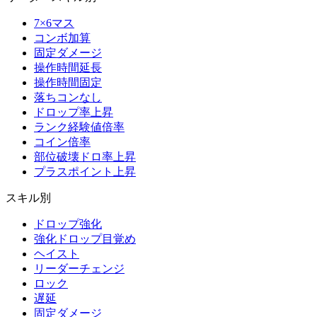
7×6マス
コンボ加算
固定ダメージ
操作時間延長
操作時間固定
落ちコンなし
ドロップ率上昇
ランク経験値倍率
コイン倍率
部位破壊ドロ率上昇
プラスポイント上昇
スキル別
ドロップ強化
強化ドロップ目覚め
ヘイスト
リーダーチェンジ
ロック
遅延
固定ダメージ