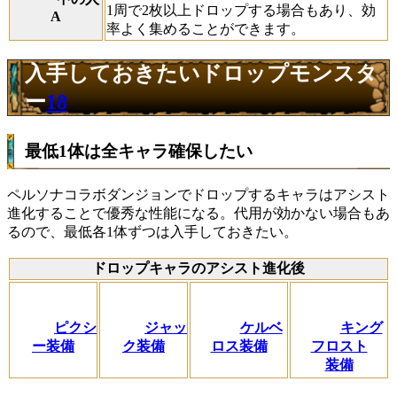
1周で2枚以上ドロップする場合もあり、効
A
率よく集めることができます。
入手しておきたいドロップモンスタ
ー
18
最低1体は全キャラ確保したい
ペルソナコラボダンジョンでドロップするキャラはアシスト
進化することで優秀な性能になる。代用が効かない場合もあ
るので、最低各1体ずつは入手しておきたい。
ドロップキャラのアシスト進化後
ピクシ
ジャッ
ケルベ
キング
ー装備
ク装備
ロス装備
フロスト
装備