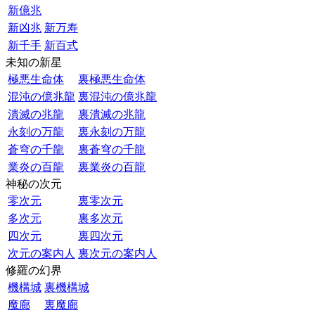
新億兆
新凶兆
新万寿
新千手
新百式
未知の新星
極悪生命体
裏極悪生命体
混沌の億兆龍
裏混沌の億兆龍
潰滅の兆龍
裏潰滅の兆龍
永刻の万龍
裏永刻の万龍
蒼穹の千龍
裏蒼穹の千龍
業炎の百龍
裏業炎の百龍
神秘の次元
零次元
裏零次元
多次元
裏多次元
四次元
裏四次元
次元の案内人
裏次元の案内人
修羅の幻界
機構城
裏機構城
魔廊
裏魔廊