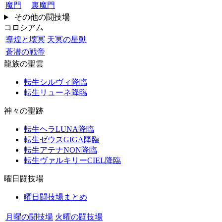
魔門
裏魔門
その他の闘技場
コロシアム
導煌と壊冥
天冥の星動
蒼潜の戦帝
龍族の聖雲
転生シルヴィ降臨
転生リューネ降臨
神々の聖跡
転生ヘラLUNA降臨
転生ゼウスGIGA降臨
転生アテナNON降臨
転生ヴァルキリーCIEL降臨
曜日闘技場
曜日闘技場まとめ
月曜の闘技場
火曜の闘技場