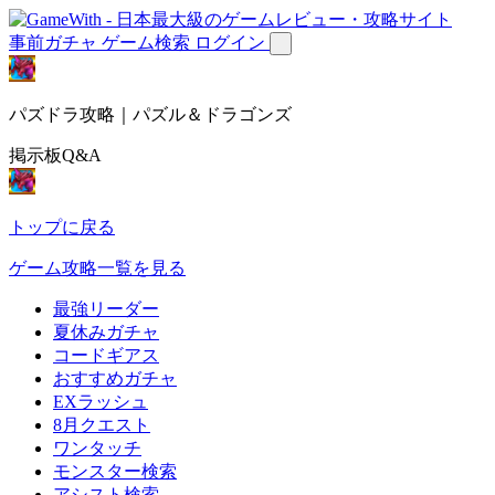
事前ガチャ
ゲーム検索
ログイン
パズドラ攻略｜パズル＆ドラゴンズ
掲示板Q&A
トップに戻る
ゲーム攻略一覧を見る
最強リーダー
夏休みガチャ
コードギアス
おすすめガチャ
EXラッシュ
8月クエスト
ワンタッチ
モンスター検索
アシスト検索