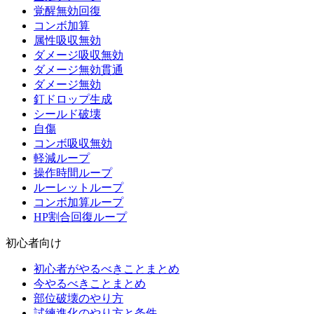
覚醒無効回復
コンボ加算
属性吸収無効
ダメージ吸収無効
ダメージ無効貫通
ダメージ無効
釘ドロップ生成
シールド破壊
自傷
コンボ吸収無効
軽減ループ
操作時間ループ
ルーレットループ
コンボ加算ループ
HP割合回復ループ
初心者向け
初心者がやるべきことまとめ
今やるべきことまとめ
部位破壊のやり方
試練進化のやり方と条件