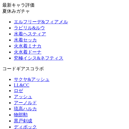
最新キャラ評価
夏休みガチャ
エルフリーデ&フィアメル
ラビリル&ルウ
水着ヘスティア
水着セッカ
火水着ミナカ
火水着ドーナ
究極イシス&ネフティス
コードギアスコラボ
サクヤ&アッシュ
LL&CC
ロゼ
アッシュ
アーノルド
琉高ハルカ
物部勲
黒戸剣成
ディボック