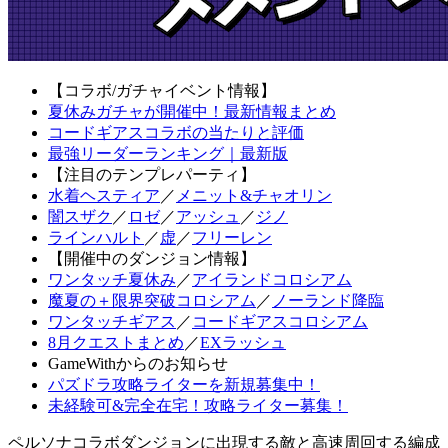
【コラボ/ガチャイベント情報】
夏休みガチャが開催中！最新情報まとめ
コードギアスコラボの当たりと評価
最強リーダーランキング｜最新版
【注目のテンプレパーティ】
水着ヘスティア
／
メニット&チャオリン
闇スザク
／
ロゼ
／
アッシュ
／
ジノ
ラインハルト
／
虚
／
フリーレン
【開催中のダンジョン情報】
ワンタッチ夏休み
／
アイランドコロシアム
魔夏の＋限界突破コロシアム
／
ノーランド降臨
ワンタッチギアス
／
コードギアスコロシアム
8月クエストまとめ
／
EXラッシュ
GameWithからのお知らせ
パズドラ攻略ライターを新規募集中！
未経験可&完全在宅！攻略ライター募集！
ペルソナコラボダンジョンに出現する敵と高速周回する編成