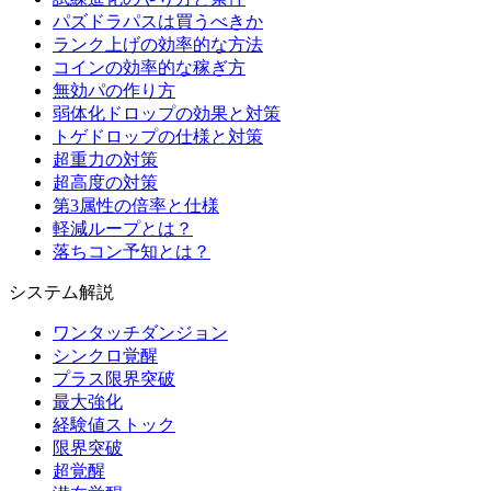
パズドラパスは買うべきか
ランク上げの効率的な方法
コインの効率的な稼ぎ方
無効パの作り方
弱体化ドロップの効果と対策
トゲドロップの仕様と対策
超重力の対策
超高度の対策
第3属性の倍率と仕様
軽減ループとは？
落ちコン予知とは？
システム解説
ワンタッチダンジョン
シンクロ覚醒
プラス限界突破
最大強化
経験値ストック
限界突破
超覚醒