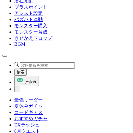
潜在覚醒
プラスポイント
アシスト設定
パズバト連動
モンスター購入
モンスター育成
きせかえドロップ
BGM
検索
ご意見
最強リーダー
夏休みガチャ
コードギアス
おすすめガチャ
EXラッシュ
8月クエスト