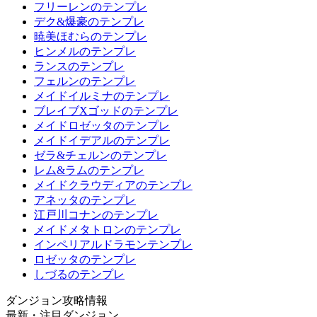
フリーレンのテンプレ
デク&爆豪のテンプレ
暁美ほむらのテンプレ
ヒンメルのテンプレ
ランスのテンプレ
フェルンのテンプレ
メイドイルミナのテンプレ
ブレイブXゴッドのテンプレ
メイドロゼッタのテンプレ
メイドイデアルのテンプレ
ゼラ&チェルンのテンプレ
レム&ラムのテンプレ
メイドクラウディアのテンプレ
アネッタのテンプレ
江戸川コナンのテンプレ
メイドメタトロンのテンプレ
インペリアルドラモンテンプレ
ロゼッタのテンプレ
しづるのテンプレ
ダンジョン攻略情報
最新・注目ダンジョン