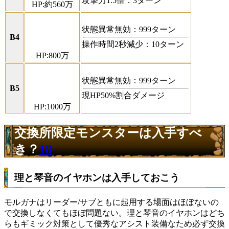
攻撃力1.5倍：3ターン
HP:約560万
状態異常無効：999ターン
B4
操作時間2秒減少：10ターン
HP:800万
状態異常無効：999ターン
B5
現HP50%割合ダメージ
HP:1000万
交換所限定モンスターは入手すべ
き？
18
理と琴音のイヤホンは入手しておこう
モルガナはリーダー/サブともに起用する場面はほぼないの
で交換しなくてもほぼ問題ない。理と琴音のイヤホンはどち
らもギミック対策として優秀なアシスト装備なため必ず交換