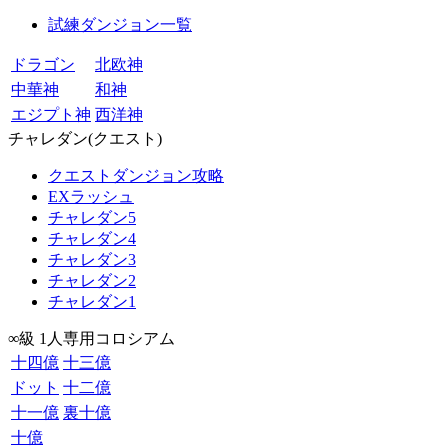
試練ダンジョン一覧
ドラゴン
北欧神
中華神
和神
エジプト神
西洋神
チャレダン(クエスト)
クエストダンジョン攻略
EXラッシュ
チャレダン5
チャレダン4
チャレダン3
チャレダン2
チャレダン1
∞級 1人専用コロシアム
十四億
十三億
ドット
十二億
十一億
裏十億
十億