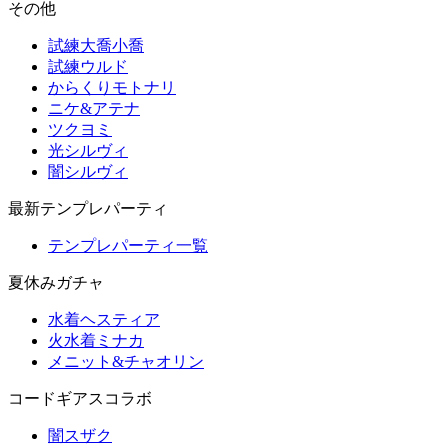
その他
試練大喬小喬
試練ウルド
からくりモトナリ
ニケ&アテナ
ツクヨミ
光シルヴィ
闇シルヴィ
最新テンプレパーティ
テンプレパーティ一覧
夏休みガチャ
水着ヘスティア
火水着ミナカ
メニット&チャオリン
コードギアスコラボ
闇スザク