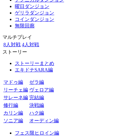
曜日ダンジョン
ゲリラダンジョン
コインダンジョン
無限回廊
マルチプレイ
8人対戦
4人対戦
ストーリー
ストーリーまとめ
エキドナSARA編
マドゥ編
ゼラ編
リーチェ編
ヴェロア編
サレーネ編
完結編
修行編
決戦編
カリン編
ハク編
ソニア編
オーディン編
フェス限ヒロイン編