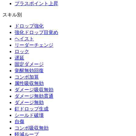
プラスポイント上昇
スキル別
ドロップ強化
強化ドロップ目覚め
ヘイスト
リーダーチェンジ
ロック
遅延
固定ダメージ
覚醒無効回復
コンボ加算
属性吸収無効
ダメージ吸収無効
ダメージ無効貫通
ダメージ無効
釘ドロップ生成
シールド破壊
自傷
コンボ吸収無効
軽減ループ