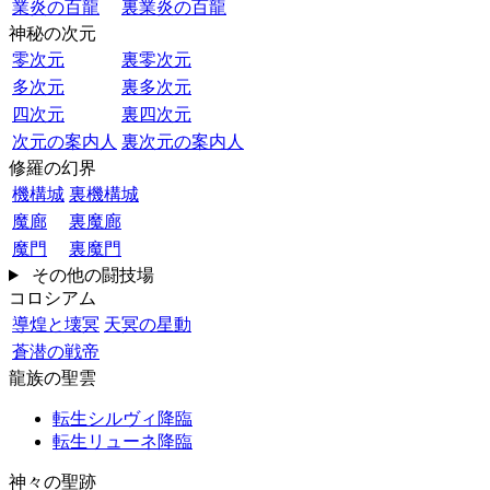
業炎の百龍
裏業炎の百龍
神秘の次元
零次元
裏零次元
多次元
裏多次元
四次元
裏四次元
次元の案内人
裏次元の案内人
修羅の幻界
機構城
裏機構城
魔廊
裏魔廊
魔門
裏魔門
その他の闘技場
コロシアム
導煌と壊冥
天冥の星動
蒼潜の戦帝
龍族の聖雲
転生シルヴィ降臨
転生リューネ降臨
神々の聖跡