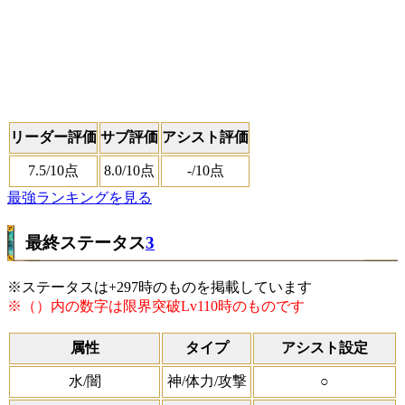
リーダー評価
サブ評価
アシスト評価
7.5
/10点
8.0
/10点
-
/10点
最強ランキングを見る
最終ステータス
3
※ステータスは+297時のものを掲載しています
※（）内の数字は限界突破Lv110時のものです
属性
タイプ
アシスト設定
水/闇
神/体力/攻撃
○