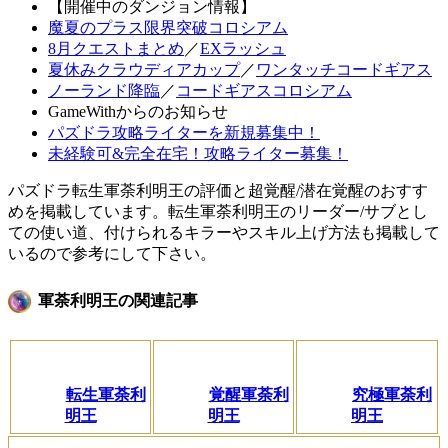
【開催中のダンジョン情報】
魔夏のプラス限界突破コロシアム
8月クエストまとめ
／
EXラッシュ
夏休みクラウディアカップ
／
ワンタッチコードギアス
ノーランド降臨
／
コードギアスコロシアム
GameWithからのお知らせ
パズドラ攻略ライターを新規募集中！
未経験可&完全在宅！攻略ライター募集！
パズドラ転生軍荼利明王の評価と超覚醒/潜在覚醒のおすす
めを掲載しています。転生軍荼利明王のリーダー/サブとし
ての使い道、付けられるキラーやスキル上げ方法も掲載して
いるので参考にして下さい。
軍荼利明王の関連記事
転生軍荼利
覚醒軍荼利
究極軍荼利
明王
明王
明王