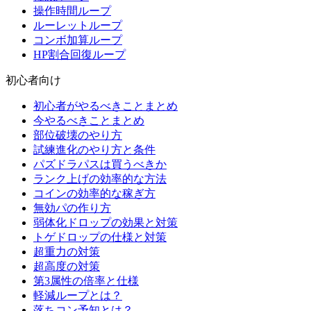
操作時間ループ
ルーレットループ
コンボ加算ループ
HP割合回復ループ
初心者向け
初心者がやるべきことまとめ
今やるべきことまとめ
部位破壊のやり方
試練進化のやり方と条件
パズドラパスは買うべきか
ランク上げの効率的な方法
コインの効率的な稼ぎ方
無効パの作り方
弱体化ドロップの効果と対策
トゲドロップの仕様と対策
超重力の対策
超高度の対策
第3属性の倍率と仕様
軽減ループとは？
落ちコン予知とは？