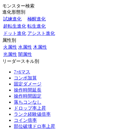
モンスター検索
進化形態別
試練進化
極醒進化
超転生進化
転生進化
ドット進化
アシスト進化
属性別
火属性
水属性
木属性
光属性
闇属性
リーダースキル別
7×6マス
コンボ加算
固定ダメージ
操作時間延長
操作時間固定
落ちコンなし
ドロップ率上昇
ランク経験値倍率
コイン倍率
部位破壊ドロ率上昇