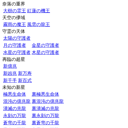
奈落の重界
大樹の霊王
紅蓮の機王
天空の儚域
霧雨の魔王
風雲の龍王
守霊の天体
太陽の守護者
月の守護者
金星の守護者
水星の守護者
木星の守護者
再臨の超星
新億兆
新凶兆
新万寿
新千手
新百式
未知の新星
極悪生命体
裏極悪生命体
混沌の億兆龍
裏混沌の億兆龍
潰滅の兆龍
裏潰滅の兆龍
永刻の万龍
裏永刻の万龍
蒼穹の千龍
裏蒼穹の千龍