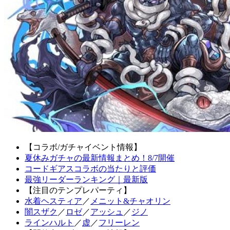
【コラボ/ガチャイベント情報】
夏休みガチャの最新情報まとめ！8/7開催
コードギアスコラボの当たりと評価
最強リーダーランキング｜最新版
【注目のテンプレパーティ】
水着ヘスティア
／
メニット&チャオリン
闇スザク
／
ロゼ
／
アッシュ
／
ジノ
ラインハルト
／
虚
／
フリーレン