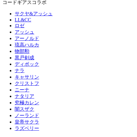
コードギアスコラボ
サクヤ&アッシュ
LL&CC
ロゼ
アッシュ
アーノルド
琉高ハルカ
物部勲
黒戸剣成
ディボック
ナラ
キャサリン
クリストフ
ニーナ
ナタリア
究極カレン
闇スザク
ノーランド
皇帝サクラ
ラズベリー