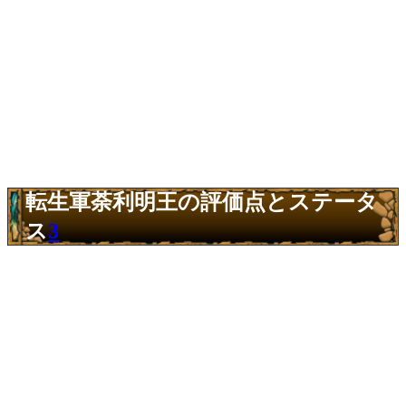
転生軍荼利明王の評価点とステータ
ス
3