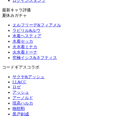
ログインスタンプ
最新キャラ評価
夏休みガチャ
エルフリーデ&フィアメル
ラビリル&ルウ
水着ヘスティア
水着セッカ
火水着ミナカ
火水着ドーナ
究極イシス&ネフティス
コードギアスコラボ
サクヤ&アッシュ
LL&CC
ロゼ
アッシュ
アーノルド
琉高ハルカ
物部勲
黒戸剣成