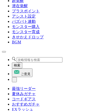
超覚醒
潜在覚醒
プラスポイント
アシスト設定
パズバト連動
モンスター購入
モンスター育成
きせかえドロップ
BGM
検索
ご意見
最強リーダー
夏休みガチャ
コードギアス
おすすめガチャ
EXラッシュ