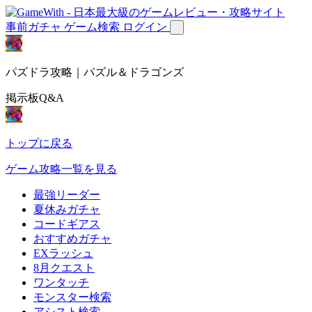
事前ガチャ
ゲーム検索
ログイン
パズドラ攻略｜パズル＆ドラゴンズ
掲示板Q&A
トップに戻る
ゲーム攻略一覧を見る
最強リーダー
夏休みガチャ
コードギアス
おすすめガチャ
EXラッシュ
8月クエスト
ワンタッチ
モンスター検索
アシスト検索