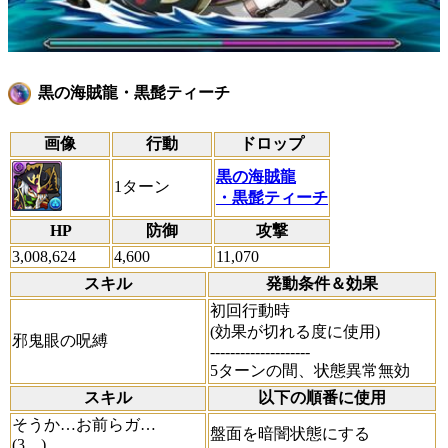
黒の海賊龍・黒髭ティーチ
画像
行動
ドロップ
黒の海賊龍
1ターン
・黒髭ティーチ
HP
防御
攻撃
3,008,624
4,600
11,070
スキル
発動条件＆効果
初回行動時
(効果が切れる度に使用)
邪鬼眼の呪縛
--------------------
5ターンの間、状態異常無効
スキル
以下の順番に使用
そうか…お前らガ…
盤面を暗闇状態にする
(3…)