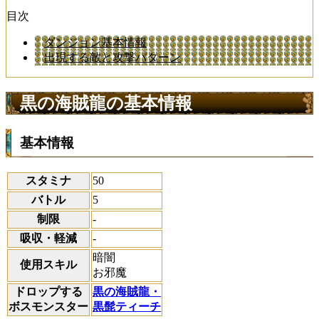
目次
ダンジョン基本情報
出現する敵と攻撃パターン
黒の海賊龍の基本情報
基本情報
スタミナ
50
バトル
5
制限
-
吸収・軽減
-
暗闇
使用スキル
お邪魔
ドロップする
黒の海賊龍・
ボスモンスター
黒髭ティーチ