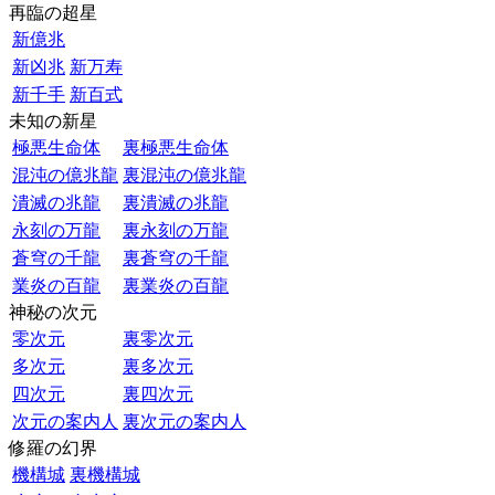
再臨の超星
新億兆
新凶兆
新万寿
新千手
新百式
未知の新星
極悪生命体
裏極悪生命体
混沌の億兆龍
裏混沌の億兆龍
潰滅の兆龍
裏潰滅の兆龍
永刻の万龍
裏永刻の万龍
蒼穹の千龍
裏蒼穹の千龍
業炎の百龍
裏業炎の百龍
神秘の次元
零次元
裏零次元
多次元
裏多次元
四次元
裏四次元
次元の案内人
裏次元の案内人
修羅の幻界
機構城
裏機構城