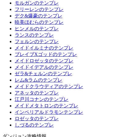
モルガンのテンプレ
フリーレンのテンプレ
デク&爆豪のテンプレ
暁美ほむらのテンプレ
ヒンメルのテンプレ
ランスのテンプレ
フェルンのテンプレ
メイドイルミナのテンプレ
ブレイブXゴッドのテンプレ
メイドロゼッタのテンプレ
メイドイデアルのテンプレ
ゼラ&チェルンのテンプレ
レム&ラムのテンプレ
メイドクラウディアのテンプレ
アネッタのテンプレ
江戸川コナンのテンプレ
メイドメタトロンのテンプレ
インペリアルドラモンテンプレ
ロゼッタのテンプレ
しづるのテンプレ
ダンジョン攻略情報