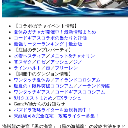
【コラボ/ガチャイベント情報】
夏休みガチャが開催中！最新情報まとめ
コードギアスコラボの当たりと評価
最強リーダーランキング｜最新版
【注目のテンプレパーティ】
水着ヘスティア
／
メニット&チャオリン
闇スザク
／
ロゼ
／
アッシュ
／
ジノ
ラインハルト
／
虚
／
フリーレン
【開催中のダンジョン情報】
ワンタッチ夏休み
／
アイランドコロシアム
魔夏の＋限界突破コロシアム
／
ノーランド降臨
ワンタッチギアス
／
コードギアスコロシアム
8月クエストまとめ
／
EXラッシュ
GameWithからのお知らせ
パズドラ攻略ライターを新規募集中！
未経験可&完全在宅！攻略ライター募集！
海賊龍の潜窟「黒の海窟」（黒の海賊龍）の攻略方法をまと