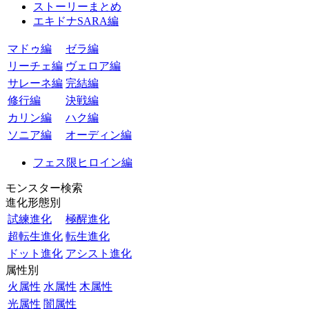
ストーリーまとめ
エキドナSARA編
マドゥ編
ゼラ編
リーチェ編
ヴェロア編
サレーネ編
完結編
修行編
決戦編
カリン編
ハク編
ソニア編
オーディン編
フェス限ヒロイン編
モンスター検索
進化形態別
試練進化
極醒進化
超転生進化
転生進化
ドット進化
アシスト進化
属性別
火属性
水属性
木属性
光属性
闇属性