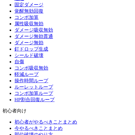
固定ダメージ
覚醒無効回復
コンボ加算
属性吸収無効
ダメージ吸収無効
ダメージ無効貫通
ダメージ無効
釘ドロップ生成
シールド破壊
自傷
コンボ吸収無効
軽減ループ
操作時間ループ
ルーレットループ
コンボ加算ループ
HP割合回復ループ
初心者向け
初心者がやるべきことまとめ
今やるべきことまとめ
部位破壊のやり方