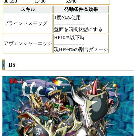
38,550
1,400
5,940
スキル
発動条件＆効果
1度のみ使用
ブラインドスモッグ
--------------------
盤面を暗闇状態にする
HP10％以下時
アヴェンジャーエッジ
--------------------
現HP99%の割合ダメージ
B5