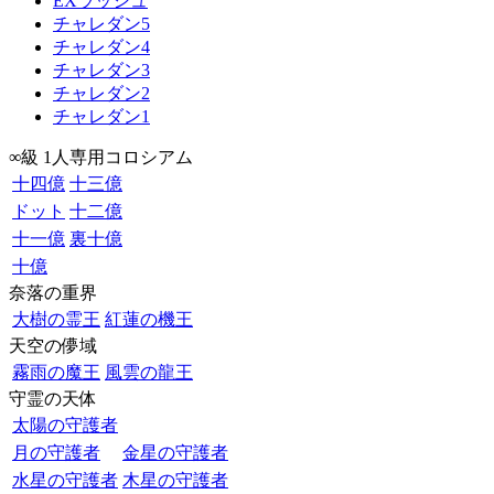
EXラッシュ
チャレダン5
チャレダン4
チャレダン3
チャレダン2
チャレダン1
∞級 1人専用コロシアム
十四億
十三億
ドット
十二億
十一億
裏十億
十億
奈落の重界
大樹の霊王
紅蓮の機王
天空の儚域
霧雨の魔王
風雲の龍王
守霊の天体
太陽の守護者
月の守護者
金星の守護者
水星の守護者
木星の守護者