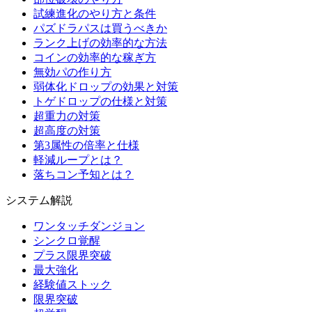
試練進化のやり方と条件
パズドラパスは買うべきか
ランク上げの効率的な方法
コインの効率的な稼ぎ方
無効パの作り方
弱体化ドロップの効果と対策
トゲドロップの仕様と対策
超重力の対策
超高度の対策
第3属性の倍率と仕様
軽減ループとは？
落ちコン予知とは？
システム解説
ワンタッチダンジョン
シンクロ覚醒
プラス限界突破
最大強化
経験値ストック
限界突破