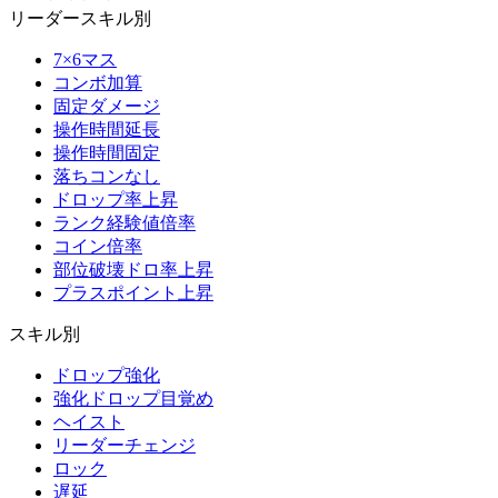
リーダースキル別
7×6マス
コンボ加算
固定ダメージ
操作時間延長
操作時間固定
落ちコンなし
ドロップ率上昇
ランク経験値倍率
コイン倍率
部位破壊ドロ率上昇
プラスポイント上昇
スキル別
ドロップ強化
強化ドロップ目覚め
ヘイスト
リーダーチェンジ
ロック
遅延