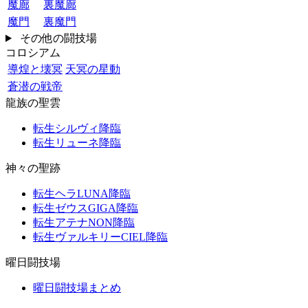
魔廊
裏魔廊
魔門
裏魔門
その他の闘技場
コロシアム
導煌と壊冥
天冥の星動
蒼潜の戦帝
龍族の聖雲
転生シルヴィ降臨
転生リューネ降臨
神々の聖跡
転生ヘラLUNA降臨
転生ゼウスGIGA降臨
転生アテナNON降臨
転生ヴァルキリーCIEL降臨
曜日闘技場
曜日闘技場まとめ