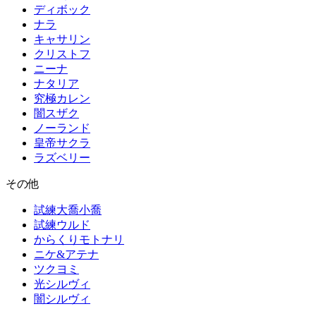
ディボック
ナラ
キャサリン
クリストフ
ニーナ
ナタリア
究極カレン
闇スザク
ノーランド
皇帝サクラ
ラズベリー
その他
試練大喬小喬
試練ウルド
からくりモトナリ
ニケ&アテナ
ツクヨミ
光シルヴィ
闇シルヴィ