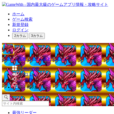
ホーム
ゲーム検索
新規登録
ログイン
2カラム
3カラム
パズドラ攻略｜パズル＆ドラゴンズ
他の攻略
コミュ
速報
掲示板
最強リーダー