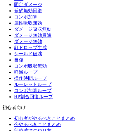
固定ダメージ
覚醒無効回復
コンボ加算
属性吸収無効
ダメージ吸収無効
ダメージ無効貫通
ダメージ無効
釘ドロップ生成
シールド破壊
自傷
コンボ吸収無効
軽減ループ
操作時間ループ
ルーレットループ
コンボ加算ループ
HP割合回復ループ
初心者向け
初心者がやるべきことまとめ
今やるべきことまとめ
部位破壊のやり方