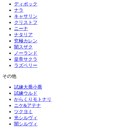
ディボック
ナラ
キャサリン
クリストフ
ニーナ
ナタリア
究極カレン
闇スザク
ノーランド
皇帝サクラ
ラズベリー
その他
試練大喬小喬
試練ウルド
からくりモトナリ
ニケ&アテナ
ツクヨミ
光シルヴィ
闇シルヴィ