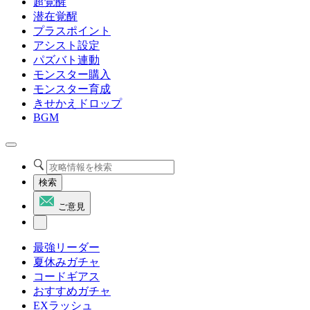
超覚醒
潜在覚醒
プラスポイント
アシスト設定
パズバト連動
モンスター購入
モンスター育成
きせかえドロップ
BGM
検索
ご意見
最強リーダー
夏休みガチャ
コードギアス
おすすめガチャ
EXラッシュ