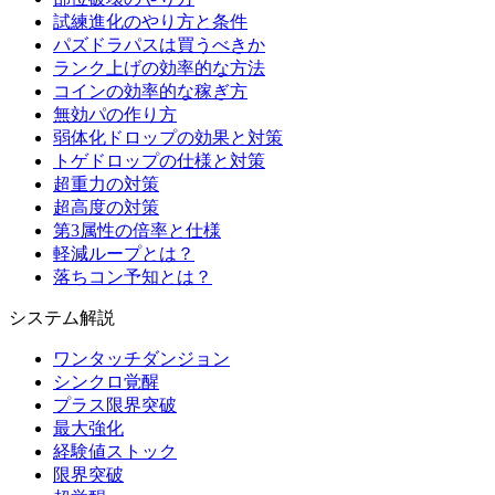
試練進化のやり方と条件
パズドラパスは買うべきか
ランク上げの効率的な方法
コインの効率的な稼ぎ方
無効パの作り方
弱体化ドロップの効果と対策
トゲドロップの仕様と対策
超重力の対策
超高度の対策
第3属性の倍率と仕様
軽減ループとは？
落ちコン予知とは？
システム解説
ワンタッチダンジョン
シンクロ覚醒
プラス限界突破
最大強化
経験値ストック
限界突破