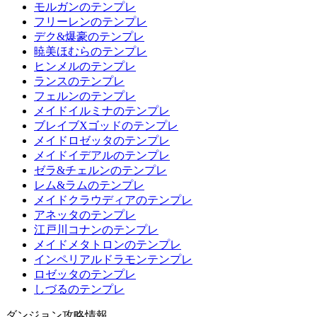
モルガンのテンプレ
フリーレンのテンプレ
デク&爆豪のテンプレ
暁美ほむらのテンプレ
ヒンメルのテンプレ
ランスのテンプレ
フェルンのテンプレ
メイドイルミナのテンプレ
ブレイブXゴッドのテンプレ
メイドロゼッタのテンプレ
メイドイデアルのテンプレ
ゼラ&チェルンのテンプレ
レム&ラムのテンプレ
メイドクラウディアのテンプレ
アネッタのテンプレ
江戸川コナンのテンプレ
メイドメタトロンのテンプレ
インペリアルドラモンテンプレ
ロゼッタのテンプレ
しづるのテンプレ
ダンジョン攻略情報