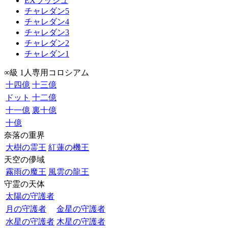
EXラッシュ
チャレダン5
チャレダン4
チャレダン3
チャレダン2
チャレダン1
∞級 1人専用コロシアム
十四億
十三億
ドット
十二億
十一億
裏十億
十億
奈落の重界
大樹の霊王
紅蓮の機王
天空の儚域
霧雨の魔王
風雲の龍王
守霊の天体
太陽の守護者
月の守護者
金星の守護者
水星の守護者
木星の守護者