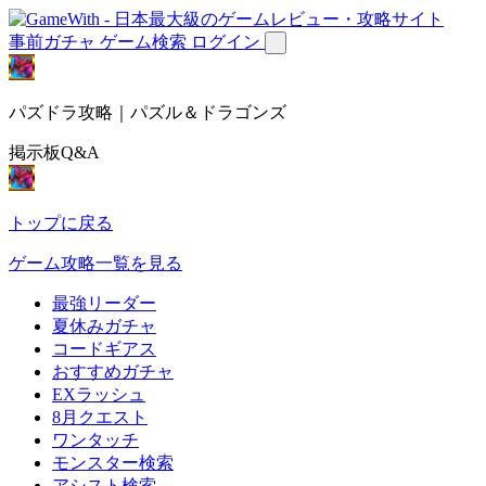
事前ガチャ
ゲーム検索
ログイン
パズドラ攻略｜パズル＆ドラゴンズ
掲示板Q&A
トップに戻る
ゲーム攻略一覧を見る
最強リーダー
夏休みガチャ
コードギアス
おすすめガチャ
EXラッシュ
8月クエスト
ワンタッチ
モンスター検索
アシスト検索