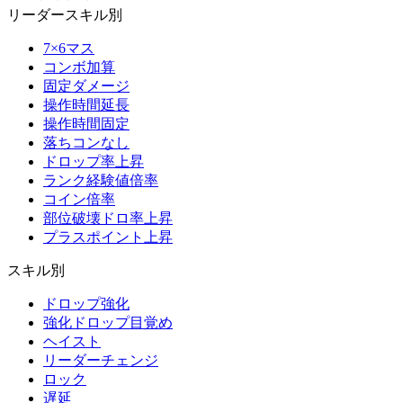
リーダースキル別
7×6マス
コンボ加算
固定ダメージ
操作時間延長
操作時間固定
落ちコンなし
ドロップ率上昇
ランク経験値倍率
コイン倍率
部位破壊ドロ率上昇
プラスポイント上昇
スキル別
ドロップ強化
強化ドロップ目覚め
ヘイスト
リーダーチェンジ
ロック
遅延