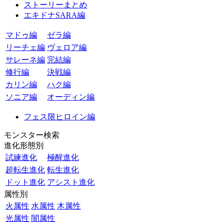
ストーリーまとめ
エキドナSARA編
マドゥ編
ゼラ編
リーチェ編
ヴェロア編
サレーネ編
完結編
修行編
決戦編
カリン編
ハク編
ソニア編
オーディン編
フェス限ヒロイン編
モンスター検索
進化形態別
試練進化
極醒進化
超転生進化
転生進化
ドット進化
アシスト進化
属性別
火属性
水属性
木属性
光属性
闇属性