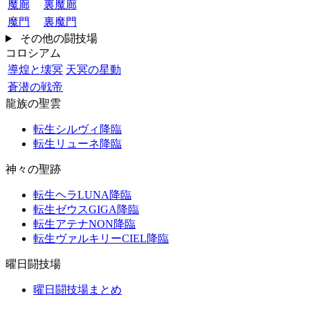
魔廊
裏魔廊
魔門
裏魔門
その他の闘技場
コロシアム
導煌と壊冥
天冥の星動
蒼潜の戦帝
龍族の聖雲
転生シルヴィ降臨
転生リューネ降臨
神々の聖跡
転生ヘラLUNA降臨
転生ゼウスGIGA降臨
転生アテナNON降臨
転生ヴァルキリーCIEL降臨
曜日闘技場
曜日闘技場まとめ