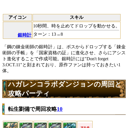
アイコン
スキル
10秒間、時を止めてドロップを動かせる。
ターン：13→8
銀時計
「鋼の錬金術師の銀時計」は、ボスからドロップする「錬金
術師の手帳」を「国家資格の証」に進化させ、さらにアシス
ト進化することで作成可能。銀時計には"Don't forget
3.OCT.11"と刻まれており、原作ファンは持っておきたい1
体。
ハガレンコラボダンジョンの周回と
攻略パーティ
転生劉備で周回攻略
10