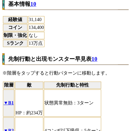
基本情報
10
経験値
31,140
コイン
134,400
制限・強化
なし
Sランク
13万点
先制行動と出現モンスター早見表
10
※階層をタップすると行動パターンに移動します。
階層
敵
先制行動と特性
▼B1
状態異常無効：3ターン
HP：約234万
▼B2
4コンボ以下吸収：5ターン