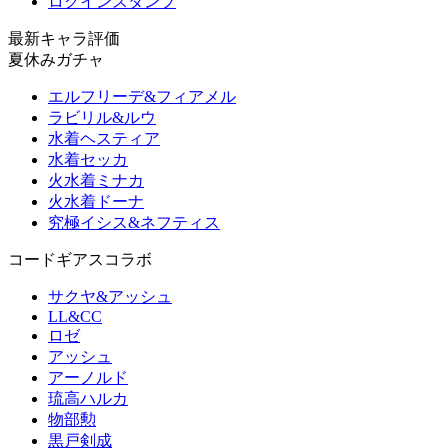
ログインスタンプ
最新キャラ評価
夏休みガチャ
エルフリーデ&フィアメル
ラビリル&ルウ
水着ヘスティア
水着セッカ
火水着ミナカ
火水着ドーナ
究極イシス&ネフティス
コードギアスコラボ
サクヤ&アッシュ
LL&CC
ロゼ
アッシュ
アーノルド
琉高ハルカ
物部勲
黒戸剣成