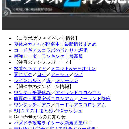
【コラボ/ガチャイベント情報】
夏休みガチャが開催中！最新情報まとめ
コードギアスコラボの当たりと評価
最強リーダーランキング｜最新版
【注目のテンプレパーティ】
水着ヘスティア
／
メニット&チャオリン
闇スザク
／
ロゼ
／
アッシュ
／
ジノ
ラインハルト
／
虚
／
フリーレン
【開催中のダンジョン情報】
ワンタッチ夏休み
／
アイランドコロシアム
魔夏の＋限界突破コロシアム
／
ノーランド降臨
ワンタッチギアス
／
コードギアスコロシアム
8月クエストまとめ
／
EXラッシュ
GameWithからのお知らせ
パズドラ攻略ライターを新規募集中！
未経験可&完全在宅！攻略ライター募集！