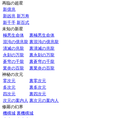
再臨の超星
新億兆
新凶兆
新万寿
新千手
新百式
未知の新星
極悪生命体
裏極悪生命体
混沌の億兆龍
裏混沌の億兆龍
潰滅の兆龍
裏潰滅の兆龍
永刻の万龍
裏永刻の万龍
蒼穹の千龍
裏蒼穹の千龍
業炎の百龍
裏業炎の百龍
神秘の次元
零次元
裏零次元
多次元
裏多次元
四次元
裏四次元
次元の案内人
裏次元の案内人
修羅の幻界
機構城
裏機構城