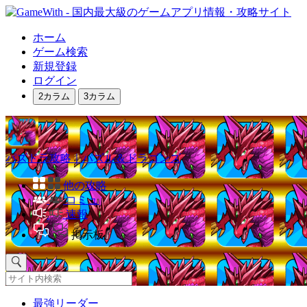
ホーム
ゲーム検索
新規登録
ログイン
2カラム
3カラム
パズドラ攻略｜パズル＆ドラゴンズ
他の攻略
コミュ
速報
掲示板
最強リーダー