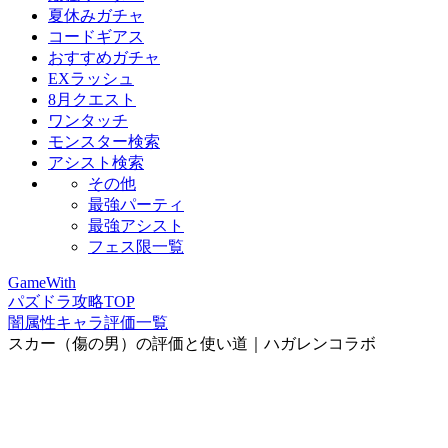
夏休みガチャ
コードギアス
おすすめガチャ
EXラッシュ
8月クエスト
ワンタッチ
モンスター検索
アシスト検索
その他
最強パーティ
最強アシスト
フェス限一覧
GameWith
パズドラ攻略TOP
闇属性キャラ評価一覧
スカー（傷の男）の評価と使い道｜ハガレンコラボ