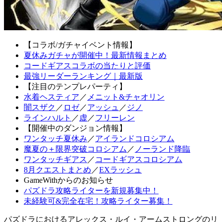
【コラボ/ガチャイベント情報】
夏休みガチャが開催中！最新情報まとめ
コードギアスコラボの当たりと評価
最強リーダーランキング｜最新版
【注目のテンプレパーティ】
水着ヘスティア
／
メニット&チャオリン
闇スザク
／
ロゼ
／
アッシュ
／
ジノ
ラインハルト
／
虚
／
フリーレン
【開催中のダンジョン情報】
ワンタッチ夏休み
／
アイランドコロシアム
魔夏の＋限界突破コロシアム
／
ノーランド降臨
ワンタッチギアス
／
コードギアスコロシアム
8月クエストまとめ
／
EXラッシュ
GameWithからのお知らせ
パズドラ攻略ライターを新規募集中！
未経験可&完全在宅！攻略ライター募集！
パズドラにおけるアレックス・ルイ・アームストロングのリ