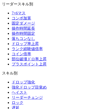
リーダースキル別
7×6マス
コンボ加算
固定ダメージ
操作時間延長
操作時間固定
落ちコンなし
ドロップ率上昇
ランク経験値倍率
コイン倍率
部位破壊ドロ率上昇
プラスポイント上昇
スキル別
ドロップ強化
強化ドロップ目覚め
ヘイスト
リーダーチェンジ
ロック
遅延