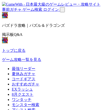
事前ガチャ
ゲーム検索
ログイン
パズドラ攻略｜パズル＆ドラゴンズ
掲示板Q&A
トップに戻る
ゲーム攻略一覧を見る
最強リーダー
夏休みガチャ
コードギアス
おすすめガチャ
EXラッシュ
8月クエスト
ワンタッチ
モンスター検索
アシスト検索