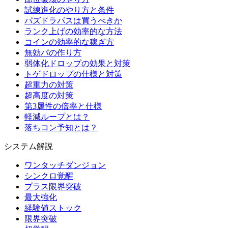
試練進化のやり方と条件
パズドラパスは買うべきか
ランク上げの効率的な方法
コインの効率的な稼ぎ方
無効パの作り方
弱体化ドロップの効果と対策
トゲドロップの仕様と対策
超重力の対策
超高度の対策
第3属性の倍率と仕様
軽減ループとは？
落ちコン予知とは？
システム解説
ワンタッチダンジョン
シンクロ覚醒
プラス限界突破
最大強化
経験値ストック
限界突破