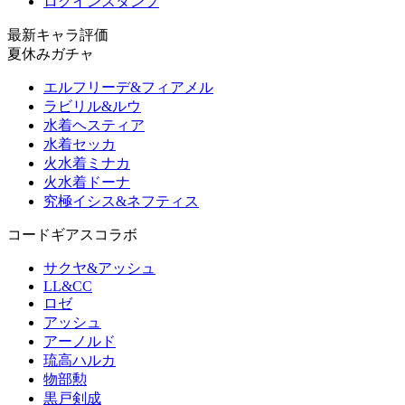
ログインスタンプ
最新キャラ評価
夏休みガチャ
エルフリーデ&フィアメル
ラビリル&ルウ
水着ヘスティア
水着セッカ
火水着ミナカ
火水着ドーナ
究極イシス&ネフティス
コードギアスコラボ
サクヤ&アッシュ
LL&CC
ロゼ
アッシュ
アーノルド
琉高ハルカ
物部勲
黒戸剣成