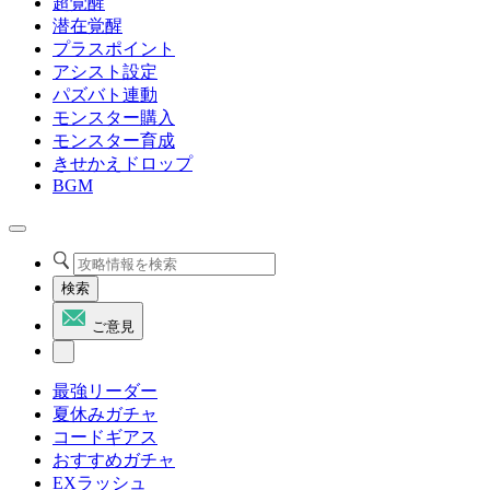
超覚醒
潜在覚醒
プラスポイント
アシスト設定
パズバト連動
モンスター購入
モンスター育成
きせかえドロップ
BGM
検索
ご意見
最強リーダー
夏休みガチャ
コードギアス
おすすめガチャ
EXラッシュ