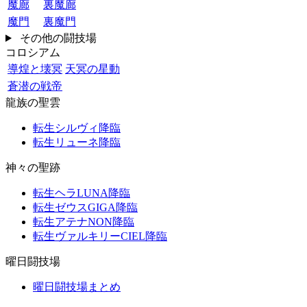
魔廊
裏魔廊
魔門
裏魔門
その他の闘技場
コロシアム
導煌と壊冥
天冥の星動
蒼潜の戦帝
龍族の聖雲
転生シルヴィ降臨
転生リューネ降臨
神々の聖跡
転生ヘラLUNA降臨
転生ゼウスGIGA降臨
転生アテナNON降臨
転生ヴァルキリーCIEL降臨
曜日闘技場
曜日闘技場まとめ