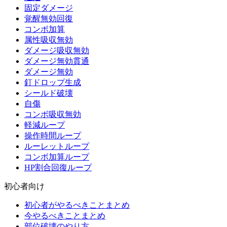
固定ダメージ
覚醒無効回復
コンボ加算
属性吸収無効
ダメージ吸収無効
ダメージ無効貫通
ダメージ無効
釘ドロップ生成
シールド破壊
自傷
コンボ吸収無効
軽減ループ
操作時間ループ
ルーレットループ
コンボ加算ループ
HP割合回復ループ
初心者向け
初心者がやるべきことまとめ
今やるべきことまとめ
部位破壊のやり方