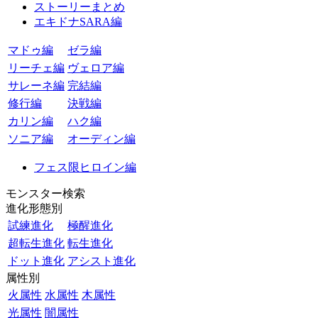
ストーリーまとめ
エキドナSARA編
マドゥ編
ゼラ編
リーチェ編
ヴェロア編
サレーネ編
完結編
修行編
決戦編
カリン編
ハク編
ソニア編
オーディン編
フェス限ヒロイン編
モンスター検索
進化形態別
試練進化
極醒進化
超転生進化
転生進化
ドット進化
アシスト進化
属性別
火属性
水属性
木属性
光属性
闇属性