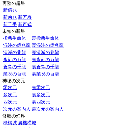
再臨の超星
新億兆
新凶兆
新万寿
新千手
新百式
未知の新星
極悪生命体
裏極悪生命体
混沌の億兆龍
裏混沌の億兆龍
潰滅の兆龍
裏潰滅の兆龍
永刻の万龍
裏永刻の万龍
蒼穹の千龍
裏蒼穹の千龍
業炎の百龍
裏業炎の百龍
神秘の次元
零次元
裏零次元
多次元
裏多次元
四次元
裏四次元
次元の案内人
裏次元の案内人
修羅の幻界
機構城
裏機構城