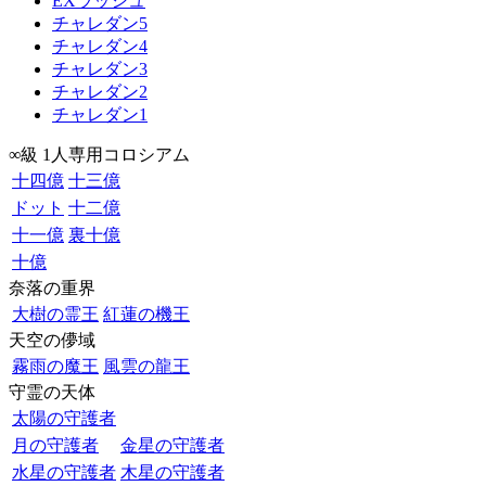
EXラッシュ
チャレダン5
チャレダン4
チャレダン3
チャレダン2
チャレダン1
∞級 1人専用コロシアム
十四億
十三億
ドット
十二億
十一億
裏十億
十億
奈落の重界
大樹の霊王
紅蓮の機王
天空の儚域
霧雨の魔王
風雲の龍王
守霊の天体
太陽の守護者
月の守護者
金星の守護者
水星の守護者
木星の守護者