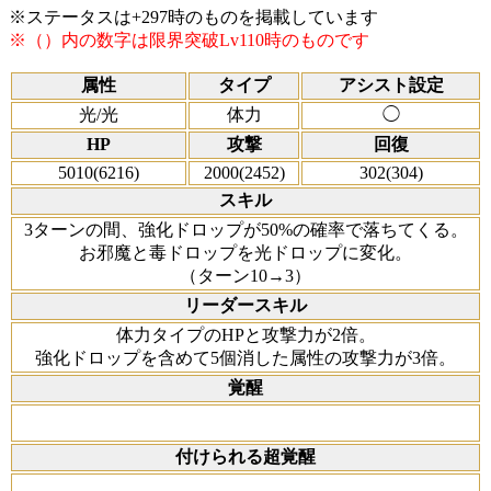
※ステータスは+297時のものを掲載しています
※（）内の数字は限界突破Lv110時のものです
属性
タイプ
アシスト設定
光/光
体力
◯
HP
攻撃
回復
5010(6216)
2000(2452)
302(304)
スキル
3ターンの間、強化ドロップが50%の確率で落ちてくる。
お邪魔と毒ドロップを光ドロップに変化。
（ターン10→3）
リーダースキル
体力タイプのHPと攻撃力が2倍。
強化ドロップを含めて5個消した属性の攻撃力が3倍。
覚醒
付けられる超覚醒