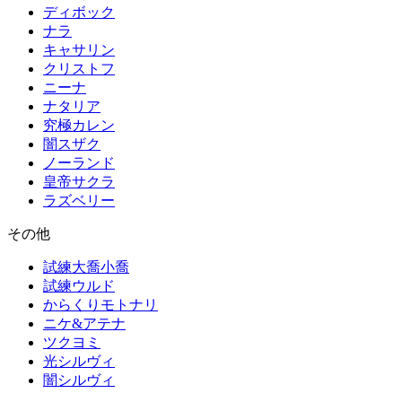
ディボック
ナラ
キャサリン
クリストフ
ニーナ
ナタリア
究極カレン
闇スザク
ノーランド
皇帝サクラ
ラズベリー
その他
試練大喬小喬
試練ウルド
からくりモトナリ
ニケ&アテナ
ツクヨミ
光シルヴィ
闇シルヴィ