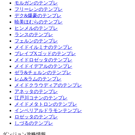
モルガンのテンプレ
フリーレンのテンプレ
デク&爆豪のテンプレ
暁美ほむらのテンプレ
ヒンメルのテンプレ
ランスのテンプレ
フェルンのテンプレ
メイドイルミナのテンプレ
ブレイブXゴッドのテンプレ
メイドロゼッタのテンプレ
メイドイデアルのテンプレ
ゼラ&チェルンのテンプレ
レム&ラムのテンプレ
メイドクラウディアのテンプレ
アネッタのテンプレ
江戸川コナンのテンプレ
メイドメタトロンのテンプレ
インペリアルドラモンテンプレ
ロゼッタのテンプレ
しづるのテンプレ
ダンジョン攻略情報