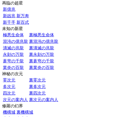
再臨の超星
新億兆
新凶兆
新万寿
新千手
新百式
未知の新星
極悪生命体
裏極悪生命体
混沌の億兆龍
裏混沌の億兆龍
潰滅の兆龍
裏潰滅の兆龍
永刻の万龍
裏永刻の万龍
蒼穹の千龍
裏蒼穹の千龍
業炎の百龍
裏業炎の百龍
神秘の次元
零次元
裏零次元
多次元
裏多次元
四次元
裏四次元
次元の案内人
裏次元の案内人
修羅の幻界
機構城
裏機構城