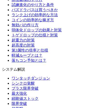
試練進化のやり方と条件
パズドラパスは買うべきか
ランク上げの効率的な方法
コインの効率的な稼ぎ方
無効パの作り方
弱体化ドロップの効果と対策
トゲドロップの仕様と対策
超重力の対策
超高度の対策
第3属性の倍率と仕様
軽減ループとは？
落ちコン予知とは？
システム解説
ワンタッチダンジョン
シンクロ覚醒
プラス限界突破
最大強化
経験値ストック
限界突破