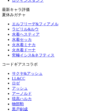
ログインスタンプ
最新キャラ評価
夏休みガチャ
エルフリーデ&フィアメル
ラビリル&ルウ
水着ヘスティア
水着セッカ
火水着ミナカ
火水着ドーナ
究極イシス&ネフティス
コードギアスコラボ
サクヤ&アッシュ
LL&CC
ロゼ
アッシュ
アーノルド
琉高ハルカ
物部勲
黒戸剣成