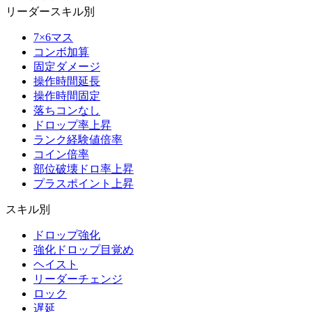
リーダースキル別
7×6マス
コンボ加算
固定ダメージ
操作時間延長
操作時間固定
落ちコンなし
ドロップ率上昇
ランク経験値倍率
コイン倍率
部位破壊ドロ率上昇
プラスポイント上昇
スキル別
ドロップ強化
強化ドロップ目覚め
ヘイスト
リーダーチェンジ
ロック
遅延