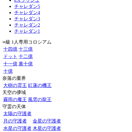
EXラッシュ
チャレダン5
チャレダン4
チャレダン3
チャレダン2
チャレダン1
∞級 1人専用コロシアム
十四億
十三億
ドット
十二億
十一億
裏十億
十億
奈落の重界
大樹の霊王
紅蓮の機王
天空の儚域
霧雨の魔王
風雲の龍王
守霊の天体
太陽の守護者
月の守護者
金星の守護者
水星の守護者
木星の守護者