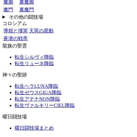
魔廊
裏魔廊
魔門
裏魔門
その他の闘技場
コロシアム
導煌と壊冥
天冥の星動
蒼潜の戦帝
龍族の聖雲
転生シルヴィ降臨
転生リューネ降臨
神々の聖跡
転生ヘラLUNA降臨
転生ゼウスGIGA降臨
転生アテナNON降臨
転生ヴァルキリーCIEL降臨
曜日闘技場
曜日闘技場まとめ