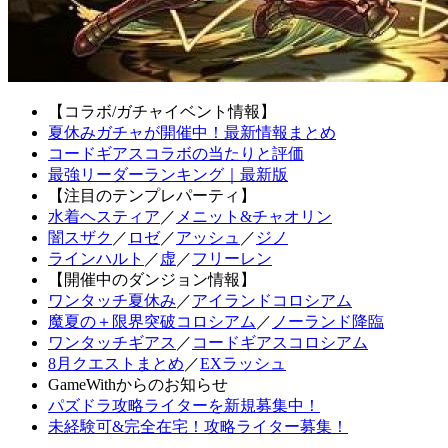
【コラボ/ガチャイベント情報】
夏休みガチャが開催中！最新情報まとめ
コードギアスコラボの当たりと評価
最強リーダーランキング｜最新版
【注目のテンプレパーティ】
水着ヘスティア
／
メニット&チャオリン
闇スザク
／
ロゼ
／
アッシュ
／
ジノ
ラインハルト
／
虚
／
フリーレン
【開催中のダンジョン情報】
ワンタッチ夏休み
／
アイランドコロシアム
魔夏の＋限界突破コロシアム
／
ノーランド降臨
ワンタッチギアス
／
コードギアスコロシアム
8月クエストまとめ
／
EXラッシュ
GameWithからのお知らせ
パズドラ攻略ライターを新規募集中！
未経験可&完全在宅！攻略ライター募集！