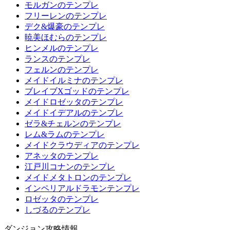
モルガンのテンプレ
フリーレンのテンプレ
デク&爆豪のテンプレ
暁美ほむらのテンプレ
ヒンメルのテンプレ
ランスのテンプレ
フェルンのテンプレ
メイドイルミナのテンプレ
ブレイブXゴッドのテンプレ
メイドロゼッタのテンプレ
メイドイデアルのテンプレ
ゼラ&チェルンのテンプレ
レム&ラムのテンプレ
メイドクラウディアのテンプレ
アネッタのテンプレ
江戸川コナンのテンプレ
メイドメタトロンのテンプレ
インペリアルドラモンテンプレ
ロゼッタのテンプレ
しづるのテンプレ
ダンジョン攻略情報