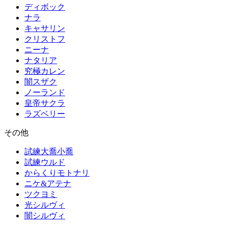
ディボック
ナラ
キャサリン
クリストフ
ニーナ
ナタリア
究極カレン
闇スザク
ノーランド
皇帝サクラ
ラズベリー
その他
試練大喬小喬
試練ウルド
からくりモトナリ
ニケ&アテナ
ツクヨミ
光シルヴィ
闇シルヴィ