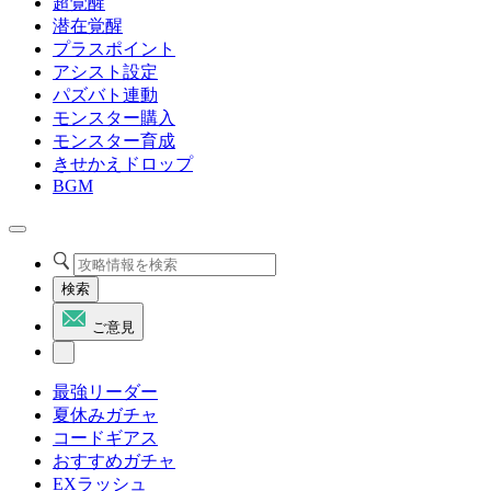
超覚醒
潜在覚醒
プラスポイント
アシスト設定
パズバト連動
モンスター購入
モンスター育成
きせかえドロップ
BGM
検索
ご意見
最強リーダー
夏休みガチャ
コードギアス
おすすめガチャ
EXラッシュ