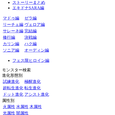
ストーリーまとめ
エキドナSARA編
マドゥ編
ゼラ編
リーチェ編
ヴェロア編
サレーネ編
完結編
修行編
決戦編
カリン編
ハク編
ソニア編
オーディン編
フェス限ヒロイン編
モンスター検索
進化形態別
試練進化
極醒進化
超転生進化
転生進化
ドット進化
アシスト進化
属性別
火属性
水属性
木属性
光属性
闇属性