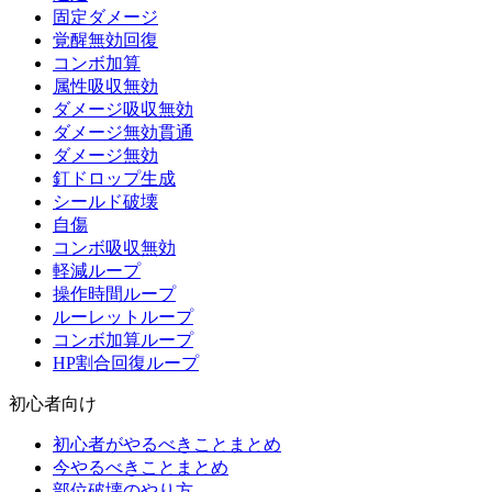
固定ダメージ
覚醒無効回復
コンボ加算
属性吸収無効
ダメージ吸収無効
ダメージ無効貫通
ダメージ無効
釘ドロップ生成
シールド破壊
自傷
コンボ吸収無効
軽減ループ
操作時間ループ
ルーレットループ
コンボ加算ループ
HP割合回復ループ
初心者向け
初心者がやるべきことまとめ
今やるべきことまとめ
部位破壊のやり方