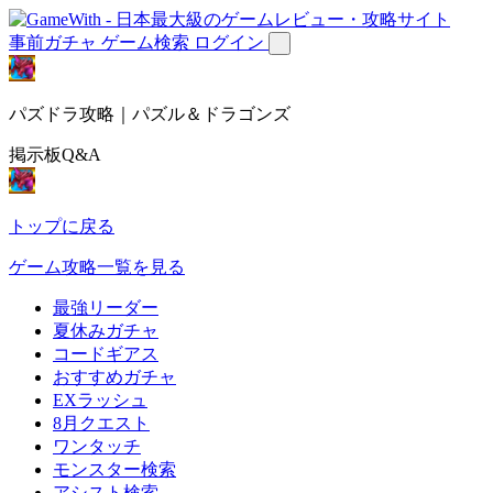
事前ガチャ
ゲーム検索
ログイン
パズドラ攻略｜パズル＆ドラゴンズ
掲示板Q&A
トップに戻る
ゲーム攻略一覧を見る
最強リーダー
夏休みガチャ
コードギアス
おすすめガチャ
EXラッシュ
8月クエスト
ワンタッチ
モンスター検索
アシスト検索