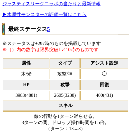
ジャスティスリーグコラボの当たりと最新情報
▶木属性モンスターの評価一覧はこちら
最終ステータス
5
※ステータスは+297時のものを掲載しています
※（）内の数字は限界突破Lv110時のものです
属性
タイプ
アシスト設定
木/光
攻撃/神
◯
HP
攻撃
回復
3983(4881)
2605(3238)
400(431)
スキル
敵の行動を1ターン遅らせる。
3ターンの間、ドロップ操作時間を1.5倍。
（ターン：13→8）