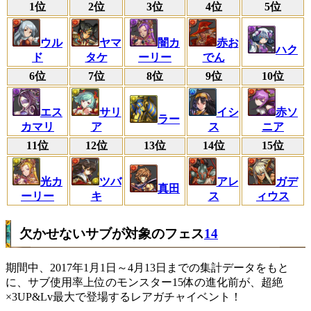
1位
2位
3位
4位
5位
ウル
ヤマ
闇カ
赤お
ハク
ド
タケ
ーリー
でん
6位
7位
8位
9位
10位
エス
サリ
イシ
赤ソ
ラー
カマリ
ア
ス
ニア
11位
12位
13位
14位
15位
光カ
ツバ
アレ
ガデ
真田
ーリー
キ
ス
ィウス
欠かせないサブが対象のフェス
14
期間中、2017年1月1日～4月13日までの集計データをもと
に、サブ使用率上位のモンスター15体の進化前が、超絶
×3UP&Lv最大で登場するレアガチャイベント！