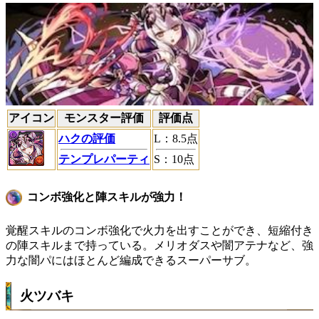
アイコン
モンスター評価
評価点
ハクの評価
L
：
8.5
点
テンプレパーティ
S
：
10
点
コンボ強化と陣スキルが強力！
覚醒スキルのコンボ強化で火力を出すことができ、短縮付き
の陣スキルまで持っている。メリオダスや闇アテナなど、強
力な闇パにはほとんど編成できるスーパーサブ。
火ツバキ