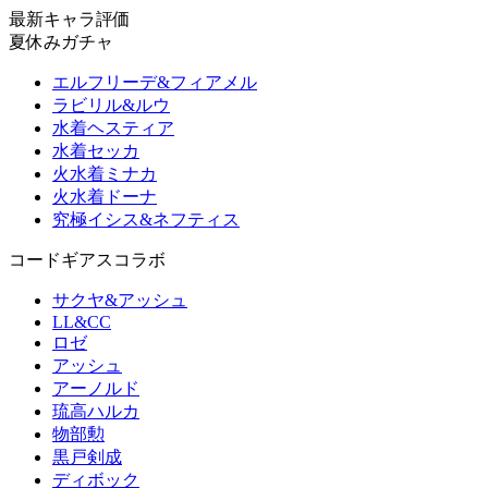
最新キャラ評価
夏休みガチャ
エルフリーデ&フィアメル
ラビリル&ルウ
水着ヘスティア
水着セッカ
火水着ミナカ
火水着ドーナ
究極イシス&ネフティス
コードギアスコラボ
サクヤ&アッシュ
LL&CC
ロゼ
アッシュ
アーノルド
琉高ハルカ
物部勲
黒戸剣成
ディボック