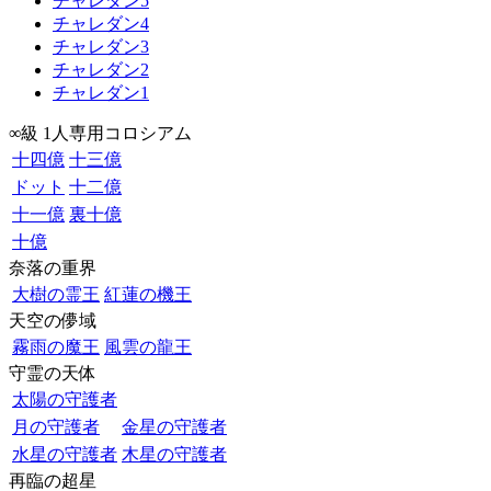
チャレダン5
チャレダン4
チャレダン3
チャレダン2
チャレダン1
∞級 1人専用コロシアム
十四億
十三億
ドット
十二億
十一億
裏十億
十億
奈落の重界
大樹の霊王
紅蓮の機王
天空の儚域
霧雨の魔王
風雲の龍王
守霊の天体
太陽の守護者
月の守護者
金星の守護者
水星の守護者
木星の守護者
再臨の超星