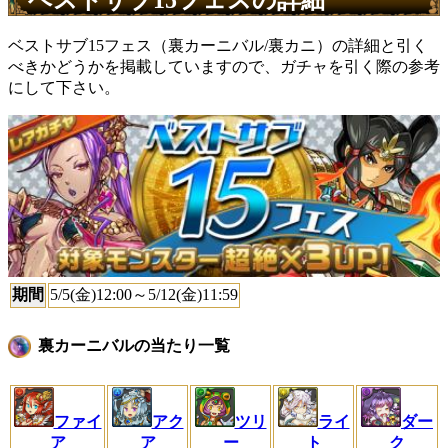
ベストサブ15フェス（裏カーニバル/裏カニ）の詳細と引く
べきかどうかを掲載していますので、ガチャを引く際の参考
にして下さい。
期間
5/5(金)12:00～5/12(金)11:59
裏カーニバルの当たり一覧
ファイ
アク
ツリ
ライ
ダー
ア
ア
ー
ト
ク