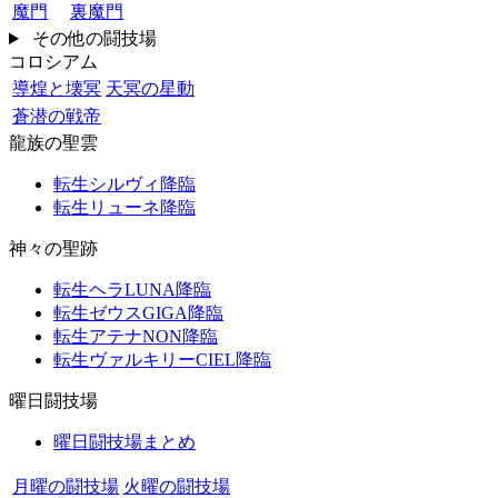
魔門
裏魔門
その他の闘技場
コロシアム
導煌と壊冥
天冥の星動
蒼潜の戦帝
龍族の聖雲
転生シルヴィ降臨
転生リューネ降臨
神々の聖跡
転生ヘラLUNA降臨
転生ゼウスGIGA降臨
転生アテナNON降臨
転生ヴァルキリーCIEL降臨
曜日闘技場
曜日闘技場まとめ
月曜の闘技場
火曜の闘技場