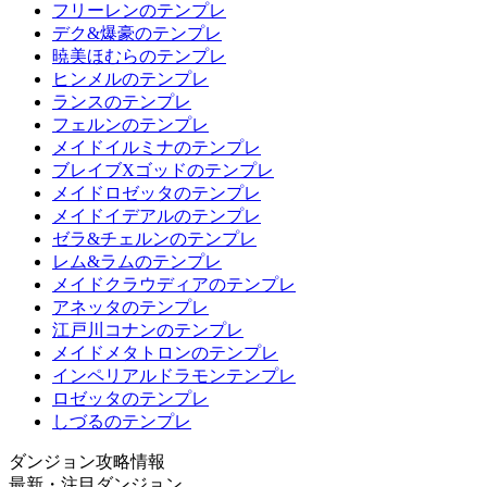
フリーレンのテンプレ
デク&爆豪のテンプレ
暁美ほむらのテンプレ
ヒンメルのテンプレ
ランスのテンプレ
フェルンのテンプレ
メイドイルミナのテンプレ
ブレイブXゴッドのテンプレ
メイドロゼッタのテンプレ
メイドイデアルのテンプレ
ゼラ&チェルンのテンプレ
レム&ラムのテンプレ
メイドクラウディアのテンプレ
アネッタのテンプレ
江戸川コナンのテンプレ
メイドメタトロンのテンプレ
インペリアルドラモンテンプレ
ロゼッタのテンプレ
しづるのテンプレ
ダンジョン攻略情報
最新・注目ダンジョン