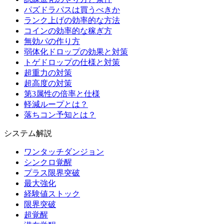
パズドラパスは買うべきか
ランク上げの効率的な方法
コインの効率的な稼ぎ方
無効パの作り方
弱体化ドロップの効果と対策
トゲドロップの仕様と対策
超重力の対策
超高度の対策
第3属性の倍率と仕様
軽減ループとは？
落ちコン予知とは？
システム解説
ワンタッチダンジョン
シンクロ覚醒
プラス限界突破
最大強化
経験値ストック
限界突破
超覚醒