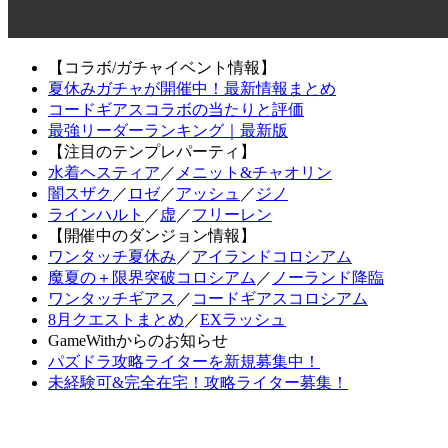
【コラボ/ガチャイベント情報】
夏休みガチャが開催中！最新情報まとめ
コードギアスコラボの当たりと評価
最強リーダーランキング｜最新版
【注目のテンプレパーティ】
水着ヘスティア
／
メニット&チャオリン
闇スザク
／
ロゼ
／
アッシュ
／
ジノ
ラインハルト
／
虚
／
フリーレン
【開催中のダンジョン情報】
ワンタッチ夏休み
／
アイランドコロシアム
魔夏の＋限界突破コロシアム
／
ノーランド降臨
ワンタッチギアス
／
コードギアスコロシアム
8月クエストまとめ
／
EXラッシュ
GameWithからのお知らせ
パズドラ攻略ライターを新規募集中！
未経験可&完全在宅！攻略ライター募集！