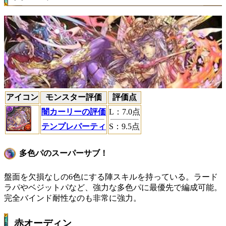
アイコン
モンスター評価
評価点
闇カーリーの評価
L
：
7.0
点
テンプレパーティ
S
：
9.5
点
多色パのスーパーサブ！
盤面を欠損なしの6色にする陣スキルを持っている。ラード
ラパやベジットパなど、強力な多色パに最優先で編成可能。
完全バインド耐性なのも非常に強力。
赤オーディン