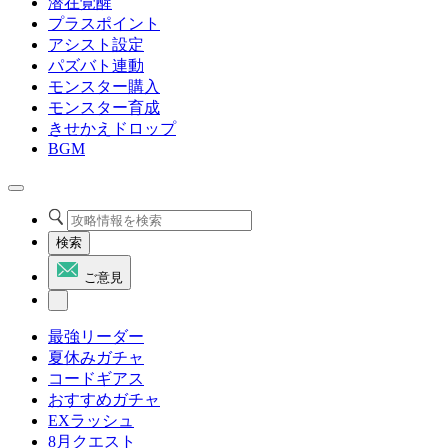
潜在覚醒
プラスポイント
アシスト設定
パズバト連動
モンスター購入
モンスター育成
きせかえドロップ
BGM
検索
ご意見
最強リーダー
夏休みガチャ
コードギアス
おすすめガチャ
EXラッシュ
8月クエスト