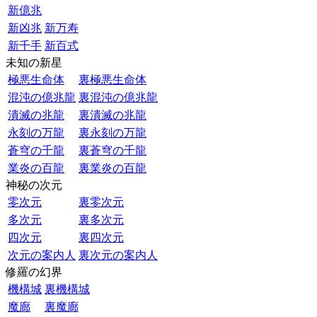
新億兆
新凶兆
新万寿
新千手
新百式
未知の新星
極悪生命体
裏極悪生命体
混沌の億兆龍
裏混沌の億兆龍
潰滅の兆龍
裏潰滅の兆龍
永刻の万龍
裏永刻の万龍
蒼穹の千龍
裏蒼穹の千龍
業炎の百龍
裏業炎の百龍
神秘の次元
零次元
裏零次元
多次元
裏多次元
四次元
裏四次元
次元の案内人
裏次元の案内人
修羅の幻界
機構城
裏機構城
魔廊
裏魔廊