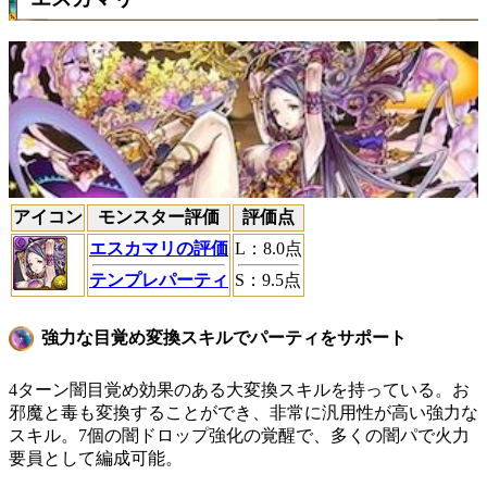
アイコン
モンスター評価
評価点
エスカマリの評価
L
：
8.0
点
テンプレパーティ
S
：
9.5
点
強力な目覚め変換スキルでパーティをサポート
4ターン闇目覚め効果のある大変換スキルを持っている。お
邪魔と毒も変換することができ、非常に汎用性が高い強力な
スキル。7個の闇ドロップ強化の覚醒で、多くの闇パで火力
要員として編成可能。