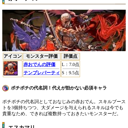
アイコン
モンスター評価
評価点
赤おでんの評価
L
：
7.0
点
テンプレパーティ
S
：
9.5
点
ポチポチの代名詞！代えが効かない必須キャラ
ポチポチの代名詞としておなじみの赤おでん。スキルブース
トを3個持ちつつ、大ダメージを与えられるスキルは今でも
貴重なため、できれば複数持っておきたいモンスターだ。
エスカマリ