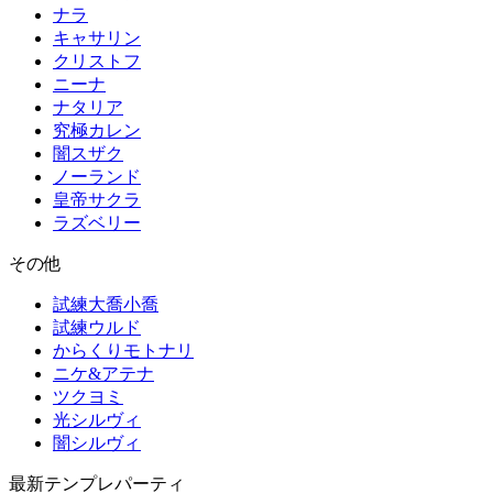
ナラ
キャサリン
クリストフ
ニーナ
ナタリア
究極カレン
闇スザク
ノーランド
皇帝サクラ
ラズベリー
その他
試練大喬小喬
試練ウルド
からくりモトナリ
ニケ&アテナ
ツクヨミ
光シルヴィ
闇シルヴィ
最新テンプレパーティ