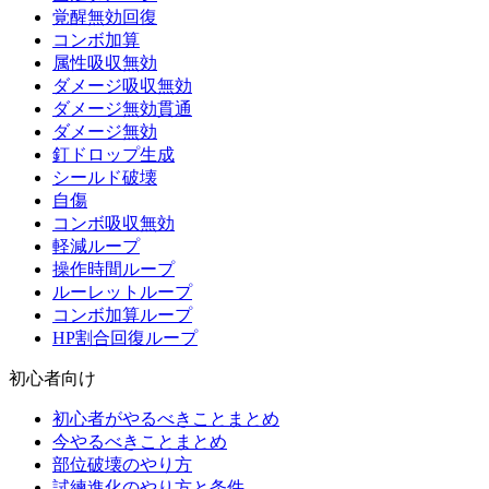
覚醒無効回復
コンボ加算
属性吸収無効
ダメージ吸収無効
ダメージ無効貫通
ダメージ無効
釘ドロップ生成
シールド破壊
自傷
コンボ吸収無効
軽減ループ
操作時間ループ
ルーレットループ
コンボ加算ループ
HP割合回復ループ
初心者向け
初心者がやるべきことまとめ
今やるべきことまとめ
部位破壊のやり方
試練進化のやり方と条件