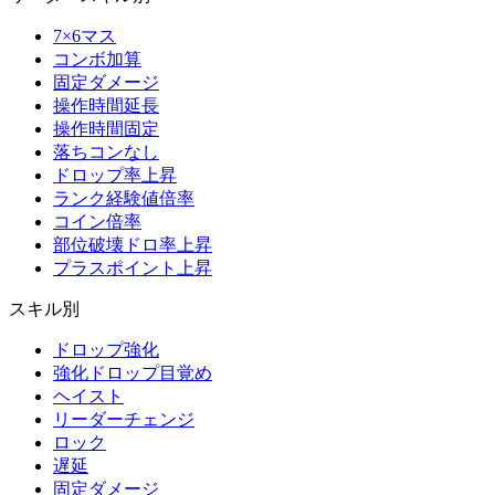
7×6マス
コンボ加算
固定ダメージ
操作時間延長
操作時間固定
落ちコンなし
ドロップ率上昇
ランク経験値倍率
コイン倍率
部位破壊ドロ率上昇
プラスポイント上昇
スキル別
ドロップ強化
強化ドロップ目覚め
ヘイスト
リーダーチェンジ
ロック
遅延
固定ダメージ