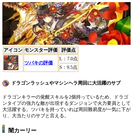
アイコン
モンスター評価
評価点
L
：
7.0
点
ツバキの評価
S
：
9.5
点
ドラゴンラッシュやマシンヘラ周回に大活躍のサブ
ドラゴンキラーの覚醒スキルを2個持っているため、ドラゴ
ンタイプの強力な敵が出現するダンジョンで火力要員として
大活躍する。ツバキを持っていれば周回難易度が一気に下が
り、大当たりのサブと言える。
闇カーリー