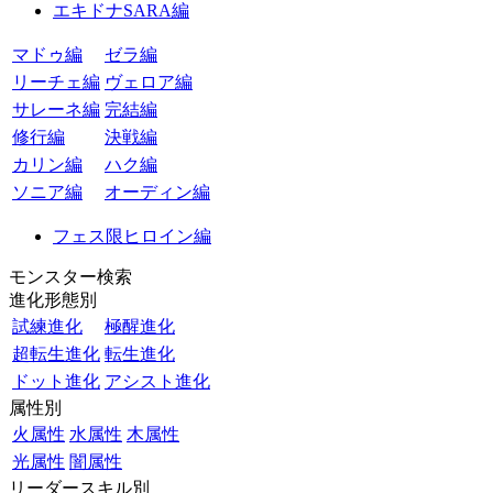
エキドナSARA編
マドゥ編
ゼラ編
リーチェ編
ヴェロア編
サレーネ編
完結編
修行編
決戦編
カリン編
ハク編
ソニア編
オーディン編
フェス限ヒロイン編
モンスター検索
進化形態別
試練進化
極醒進化
超転生進化
転生進化
ドット進化
アシスト進化
属性別
火属性
水属性
木属性
光属性
闇属性
リーダースキル別