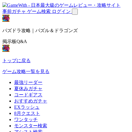
事前ガチャ
ゲーム検索
ログイン
パズドラ攻略｜パズル＆ドラゴンズ
掲示板Q&A
トップに戻る
ゲーム攻略一覧を見る
最強リーダー
夏休みガチャ
コードギアス
おすすめガチャ
EXラッシュ
8月クエスト
ワンタッチ
モンスター検索
アシスト検索