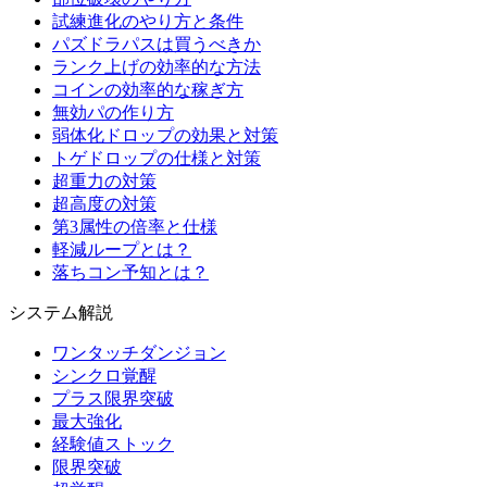
試練進化のやり方と条件
パズドラパスは買うべきか
ランク上げの効率的な方法
コインの効率的な稼ぎ方
無効パの作り方
弱体化ドロップの効果と対策
トゲドロップの仕様と対策
超重力の対策
超高度の対策
第3属性の倍率と仕様
軽減ループとは？
落ちコン予知とは？
システム解説
ワンタッチダンジョン
シンクロ覚醒
プラス限界突破
最大強化
経験値ストック
限界突破