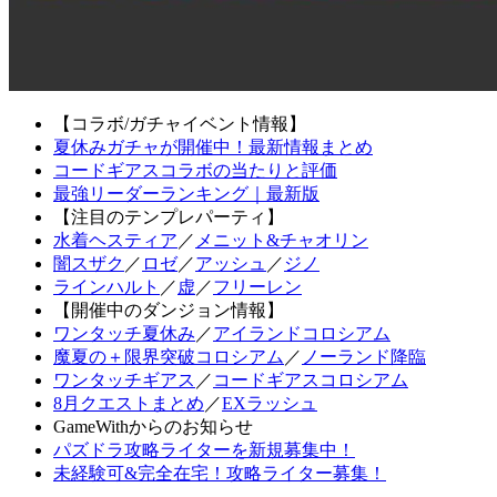
【コラボ/ガチャイベント情報】
夏休みガチャが開催中！最新情報まとめ
コードギアスコラボの当たりと評価
最強リーダーランキング｜最新版
【注目のテンプレパーティ】
水着ヘスティア
／
メニット&チャオリン
闇スザク
／
ロゼ
／
アッシュ
／
ジノ
ラインハルト
／
虚
／
フリーレン
【開催中のダンジョン情報】
ワンタッチ夏休み
／
アイランドコロシアム
魔夏の＋限界突破コロシアム
／
ノーランド降臨
ワンタッチギアス
／
コードギアスコロシアム
8月クエストまとめ
／
EXラッシュ
GameWithからのお知らせ
パズドラ攻略ライターを新規募集中！
未経験可&完全在宅！攻略ライター募集！