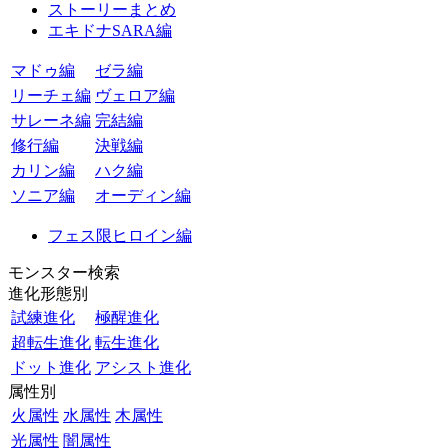
ストーリーまとめ
エキドナSARA編
マドゥ編
ゼラ編
リーチェ編
ヴェロア編
サレーネ編
完結編
修行編
決戦編
カリン編
ハク編
ソニア編
オーディン編
フェス限ヒロイン編
モンスター検索
進化形態別
試練進化
極醒進化
超転生進化
転生進化
ドット進化
アシスト進化
属性別
火属性
水属性
木属性
光属性
闇属性