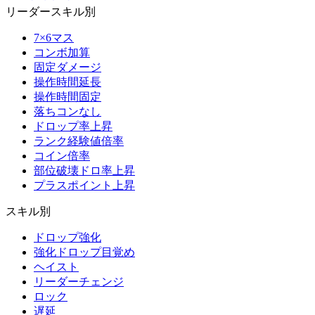
リーダースキル別
7×6マス
コンボ加算
固定ダメージ
操作時間延長
操作時間固定
落ちコンなし
ドロップ率上昇
ランク経験値倍率
コイン倍率
部位破壊ドロ率上昇
プラスポイント上昇
スキル別
ドロップ強化
強化ドロップ目覚め
ヘイスト
リーダーチェンジ
ロック
遅延