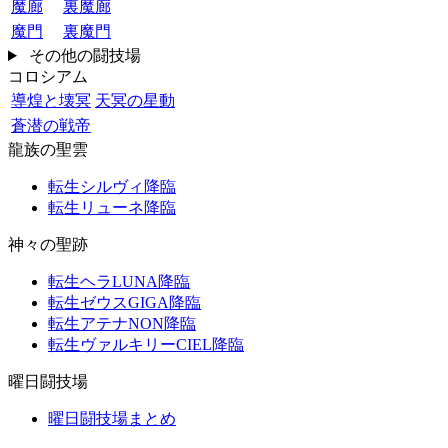
魔廊
裏魔廊
魔門
裏魔門
その他の闘技場
コロシアム
導煌と壊冥
天冥の星動
蒼潜の戦帝
龍族の聖雲
転生シルヴィ降臨
転生リューネ降臨
神々の聖跡
転生ヘラLUNA降臨
転生ゼウスGIGA降臨
転生アテナNON降臨
転生ヴァルキリーCIEL降臨
曜日闘技場
曜日闘技場まとめ