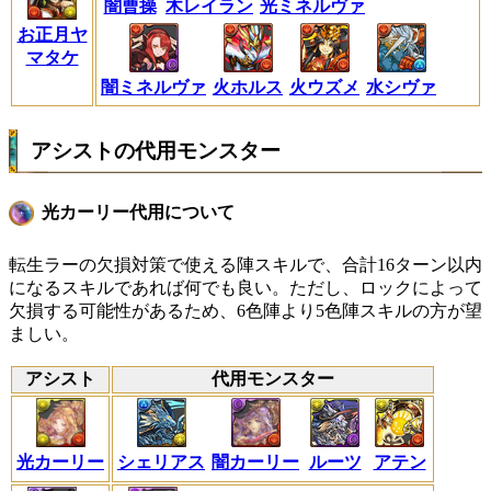
闇曹操
木レイラン
光ミネルヴァ
お正月ヤ
マタケ
闇ミネルヴァ
火ホルス
火ウズメ
水シヴァ
アシストの代用モンスター
光カーリー代用について
転生ラーの欠損対策で使える陣スキルで、合計16ターン以内
になるスキルであれば何でも良い。ただし、ロックによって
欠損する可能性があるため、6色陣より5色陣スキルの方が望
ましい。
アシスト
代用モンスター
光カーリー
シェリアス
闇カーリー
ルーツ
アテン