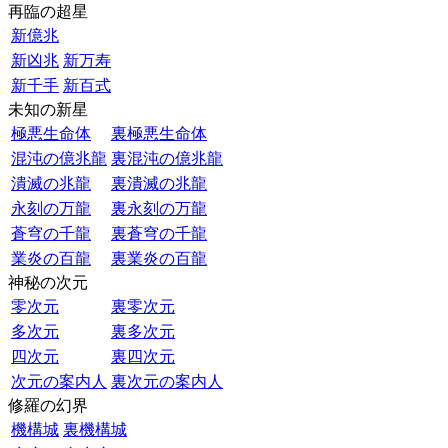
再臨の超星
新億兆
新凶兆
新万寿
新千手
新百式
未知の新星
極悪生命体
裏極悪生命体
混沌の億兆龍
裏混沌の億兆龍
潰滅の兆龍
裏潰滅の兆龍
永刻の万龍
裏永刻の万龍
蒼穹の千龍
裏蒼穹の千龍
業炎の百龍
裏業炎の百龍
神秘の次元
零次元
裏零次元
多次元
裏多次元
四次元
裏四次元
次元の案内人
裏次元の案内人
修羅の幻界
機構城
裏機構城