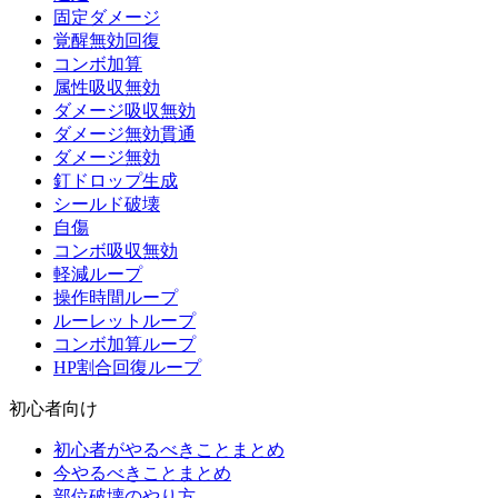
固定ダメージ
覚醒無効回復
コンボ加算
属性吸収無効
ダメージ吸収無効
ダメージ無効貫通
ダメージ無効
釘ドロップ生成
シールド破壊
自傷
コンボ吸収無効
軽減ループ
操作時間ループ
ルーレットループ
コンボ加算ループ
HP割合回復ループ
初心者向け
初心者がやるべきことまとめ
今やるべきことまとめ
部位破壊のやり方