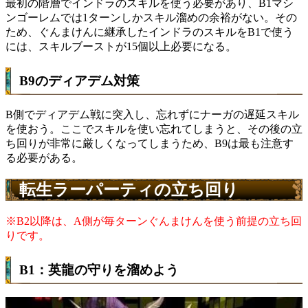
最初の階層でインドラのスキルを使う必要があり、B1マシ
ンゴーレムでは1ターンしかスキル溜めの余裕がない。その
ため、ぐんまけんに継承したインドラのスキルをB1で使う
には、スキルブーストが15個以上必要になる。
B9のディアデム対策
B側でディアデム戦に突入し、忘れずにナーガの遅延スキル
を使おう。ここでスキルを使い忘れてしまうと、その後の立
ち回りが非常に厳しくなってしまうため、B9は最も注意す
る必要がある。
転生ラーパーティの立ち回り
※B2以降は、A側が毎ターンぐんまけんを使う前提の立ち回
りです。
B1：英龍の守りを溜めよう