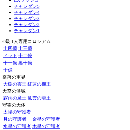
EXラッシュ
チャレダン5
チャレダン4
チャレダン3
チャレダン2
チャレダン1
∞級 1人専用コロシアム
十四億
十三億
ドット
十二億
十一億
裏十億
十億
奈落の重界
大樹の霊王
紅蓮の機王
天空の儚域
霧雨の魔王
風雲の龍王
守霊の天体
太陽の守護者
月の守護者
金星の守護者
水星の守護者
木星の守護者