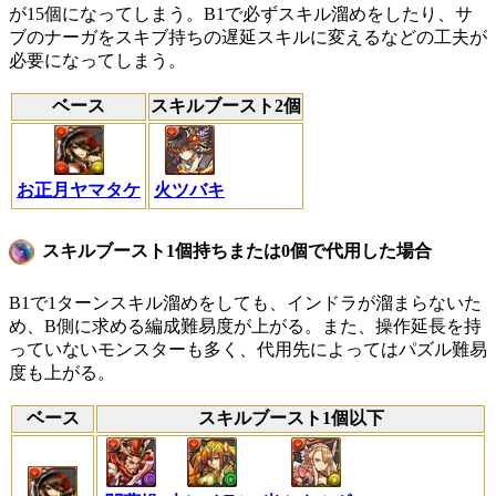
が15個になってしまう。B1で必ずスキル溜めをしたり、サ
ブのナーガをスキブ持ちの遅延スキルに変えるなどの工夫が
必要になってしまう。
ベース
スキルブースト2個
お正月ヤマタケ
火ツバキ
スキルブースト1個持ちまたは0個で代用した場合
B1で1ターンスキル溜めをしても、インドラが溜まらないた
め、B側に求める編成難易度が上がる。また、操作延長を持
っていないモンスターも多く、代用先によってはパズル難易
度も上がる。
ベース
スキルブースト1個以下