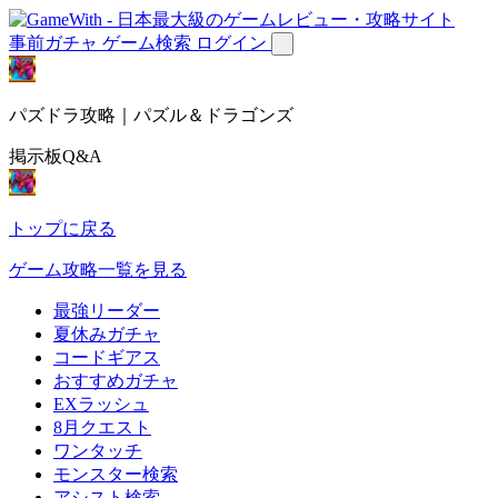
事前ガチャ
ゲーム検索
ログイン
パズドラ攻略｜パズル＆ドラゴンズ
掲示板Q&A
トップに戻る
ゲーム攻略一覧を見る
最強リーダー
夏休みガチャ
コードギアス
おすすめガチャ
EXラッシュ
8月クエスト
ワンタッチ
モンスター検索
アシスト検索