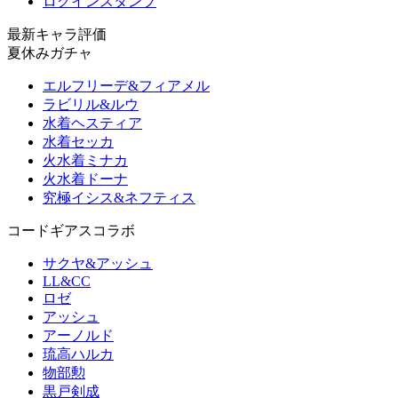
ログインスタンプ
最新キャラ評価
夏休みガチャ
エルフリーデ&フィアメル
ラビリル&ルウ
水着ヘスティア
水着セッカ
火水着ミナカ
火水着ドーナ
究極イシス&ネフティス
コードギアスコラボ
サクヤ&アッシュ
LL&CC
ロゼ
アッシュ
アーノルド
琉高ハルカ
物部勲
黒戸剣成