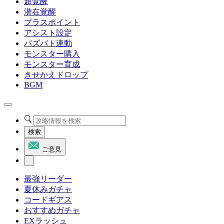
超覚醒
潜在覚醒
プラスポイント
アシスト設定
パズバト連動
モンスター購入
モンスター育成
きせかえドロップ
BGM
検索
ご意見
最強リーダー
夏休みガチャ
コードギアス
おすすめガチャ
EXラッシュ