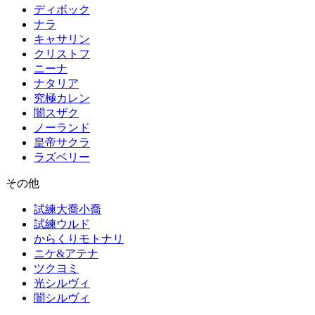
ディボック
ナラ
キャサリン
クリストフ
ニーナ
ナタリア
究極カレン
闇スザク
ノーランド
皇帝サクラ
ラズベリー
その他
試練大喬小喬
試練ウルド
からくりモトナリ
ニケ&アテナ
ツクヨミ
光シルヴィ
闇シルヴィ