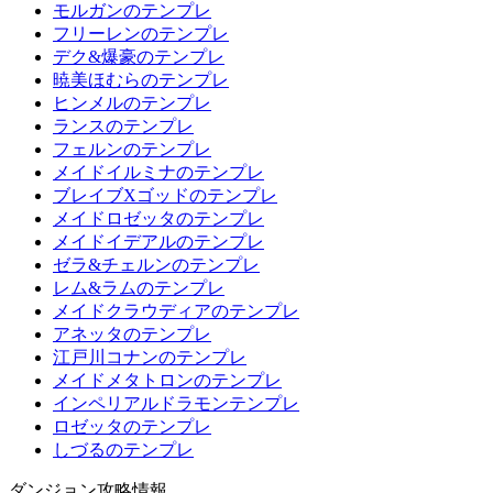
モルガンのテンプレ
フリーレンのテンプレ
デク&爆豪のテンプレ
暁美ほむらのテンプレ
ヒンメルのテンプレ
ランスのテンプレ
フェルンのテンプレ
メイドイルミナのテンプレ
ブレイブXゴッドのテンプレ
メイドロゼッタのテンプレ
メイドイデアルのテンプレ
ゼラ&チェルンのテンプレ
レム&ラムのテンプレ
メイドクラウディアのテンプレ
アネッタのテンプレ
江戸川コナンのテンプレ
メイドメタトロンのテンプレ
インペリアルドラモンテンプレ
ロゼッタのテンプレ
しづるのテンプレ
ダンジョン攻略情報