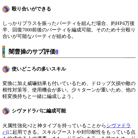
殴り合いができる
しっかりプラスを振ったパーティを組んだ場合、約HP4万後
半、回復7000前後のパーティを編成可能。そのため十分殴り
合いが可能なパーティが組める。
闇曹操のサブ評価
0
使いどころの多いスキル
変換に加え威嚇効果も付いているため、ドロップ欠損や敵の
根性対策等、使用機会が多い。少々ターンが重いため、他の
軽変換持ちと一緒に編成しよう。
シヴァドラパに編成可能
火属性強化×2と神タイプを持っていることから
シヴァドラ
パ
に起用できる。スキルブーストや封印耐性をもっている点