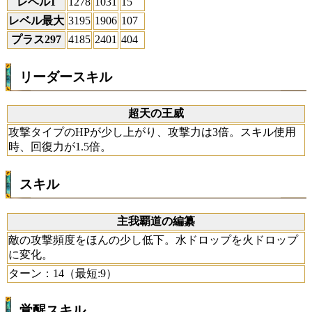
レベル1
1278
1031
15
レベル最大
3195
1906
107
プラス297
4185
2401
404
リーダースキル
超天の王威
攻撃タイプのHPが少し上がり、攻撃力は3倍。スキル使用
時、回復力が1.5倍。
スキル
主我覇道の編纂
敵の攻撃頻度をほんの少し低下。水ドロップを火ドロップ
に変化。
ターン：14（最短:9）
覚醒スキル