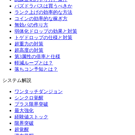
パズドラパスは買うべきか
ランク上げの効率的な方法
コインの効率的な稼ぎ方
無効パの作り方
弱体化ドロップの効果と対策
トゲドロップの仕様と対策
超重力の対策
超高度の対策
第3属性の倍率と仕様
軽減ループとは？
落ちコン予知とは？
システム解説
ワンタッチダンジョン
シンクロ覚醒
プラス限界突破
最大強化
経験値ストック
限界突破
超覚醒