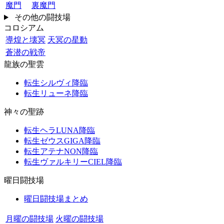
魔門
裏魔門
その他の闘技場
コロシアム
導煌と壊冥
天冥の星動
蒼潜の戦帝
龍族の聖雲
転生シルヴィ降臨
転生リューネ降臨
神々の聖跡
転生ヘラLUNA降臨
転生ゼウスGIGA降臨
転生アテナNON降臨
転生ヴァルキリーCIEL降臨
曜日闘技場
曜日闘技場まとめ
月曜の闘技場
火曜の闘技場