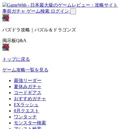
事前ガチャ
ゲーム検索
ログイン
パズドラ攻略｜パズル＆ドラゴンズ
掲示板Q&A
トップに戻る
ゲーム攻略一覧を見る
最強リーダー
夏休みガチャ
コードギアス
おすすめガチャ
EXラッシュ
8月クエスト
ワンタッチ
モンスター検索
アシスト検索