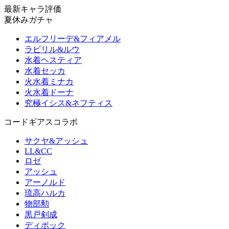
最新キャラ評価
夏休みガチャ
エルフリーデ&フィアメル
ラビリル&ルウ
水着ヘスティア
水着セッカ
火水着ミナカ
火水着ドーナ
究極イシス&ネフティス
コードギアスコラボ
サクヤ&アッシュ
LL&CC
ロゼ
アッシュ
アーノルド
琉高ハルカ
物部勲
黒戸剣成
ディボック