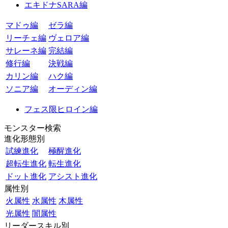
エキドナSARA編
マドゥ編
ゼラ編
リーチェ編
ヴェロア編
サレーネ編
完結編
修行編
決戦編
カリン編
ハク編
ソニア編
オーディン編
フェス限ヒロイン編
モンスター検索
進化形態別
試練進化
極醒進化
超転生進化
転生進化
ドット進化
アシスト進化
属性別
火属性
水属性
木属性
光属性
闇属性
リーダースキル別