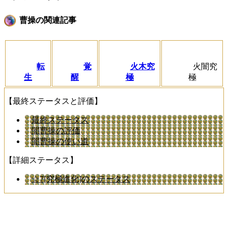
曹操の関連記事
転
覚
火木究
火闇究
生
醒
極
極
【最終ステータスと評価】
最終ステータス
闇曹操の評価
闇曹操の使い道
【詳細ステータス】
☆7[究極進化]のステータス