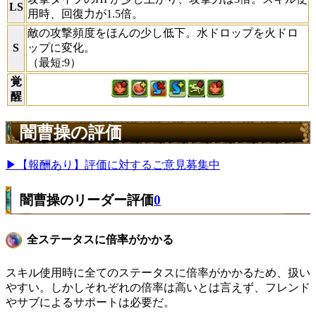
LS
用時、回復力が1.5倍。
敵の攻撃頻度をほんの少し低下。水ドロップを火ドロ
S
ップに変化。
（最短:9）
覚
醒
闇曹操の評価
▶【報酬あり】評価に対するご意見募集中
闇曹操のリーダー評価
0
全ステータスに倍率がかかる
スキル使用時に全てのステータスに倍率がかかるため、扱い
やすい。しかしそれぞれの倍率は高いとは言えず、フレンド
やサブによるサポートは必要だ。