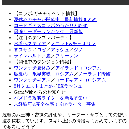
【コラボ/ガチャイベント情報】
夏休みガチャが開催中！最新情報まとめ
コードギアスコラボの当たりと評価
最強リーダーランキング｜最新版
【注目のテンプレパーティ】
水着ヘスティア
／
メニット&チャオリン
闇スザク
／
ロゼ
／
アッシュ
／
ジノ
ラインハルト
／
虚
／
フリーレン
【開催中のダンジョン情報】
ワンタッチ夏休み
／
アイランドコロシアム
魔夏の＋限界突破コロシアム
／
ノーランド降臨
ワンタッチギアス
／
コードギアスコロシアム
8月クエストまとめ
／
EXラッシュ
GameWithからのお知らせ
パズドラ攻略ライターを新規募集中！
未経験可&完全在宅！攻略ライター募集！
統覇の武王神・曹操の評価や、リーダー・サブとしての使い
道を掲載しています。スキル上げの情報もまとめていますの
で参考にどうぞ。