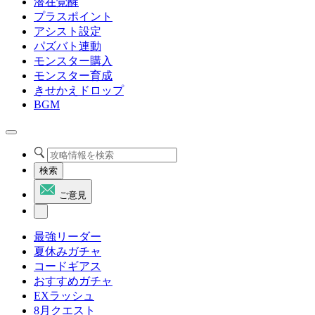
潜在覚醒
プラスポイント
アシスト設定
パズバト連動
モンスター購入
モンスター育成
きせかえドロップ
BGM
検索
ご意見
最強リーダー
夏休みガチャ
コードギアス
おすすめガチャ
EXラッシュ
8月クエスト