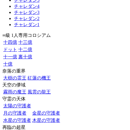
チャレダン5
チャレダン4
チャレダン3
チャレダン2
チャレダン1
∞級 1人専用コロシアム
十四億
十三億
ドット
十二億
十一億
裏十億
十億
奈落の重界
大樹の霊王
紅蓮の機王
天空の儚域
霧雨の魔王
風雲の龍王
守霊の天体
太陽の守護者
月の守護者
金星の守護者
水星の守護者
木星の守護者
再臨の超星