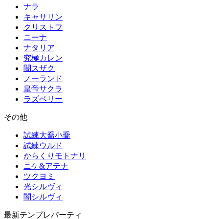
ナラ
キャサリン
クリストフ
ニーナ
ナタリア
究極カレン
闇スザク
ノーランド
皇帝サクラ
ラズベリー
その他
試練大喬小喬
試練ウルド
からくりモトナリ
ニケ&アテナ
ツクヨミ
光シルヴィ
闇シルヴィ
最新テンプレパーティ