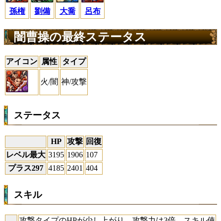
孫権
劉備
大喬
呂布
闇曹操の最終ステータス
アイコン
属性
タイプ
火/闇
神/攻撃
ステータス
HP
攻撃
回復
レベル最大
3195
1906
107
プラス297
4185
2401
404
スキル
攻撃タイプのHPが少し上がり、攻撃力は3倍。スキル使