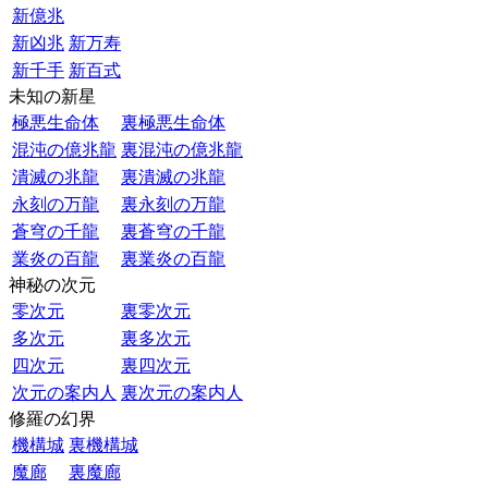
新億兆
新凶兆
新万寿
新千手
新百式
未知の新星
極悪生命体
裏極悪生命体
混沌の億兆龍
裏混沌の億兆龍
潰滅の兆龍
裏潰滅の兆龍
永刻の万龍
裏永刻の万龍
蒼穹の千龍
裏蒼穹の千龍
業炎の百龍
裏業炎の百龍
神秘の次元
零次元
裏零次元
多次元
裏多次元
四次元
裏四次元
次元の案内人
裏次元の案内人
修羅の幻界
機構城
裏機構城
魔廊
裏魔廊