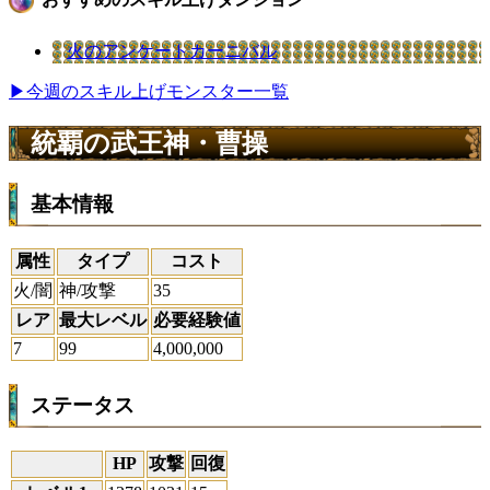
火のアンケートカーニバル
▶今週のスキル上げモンスター一覧
統覇の武王神・曹操
基本情報
属性
タイプ
コスト
火/闇
神/攻撃
35
レア
最大レベル
必要経験値
7
99
4,000,000
ステータス
HP
攻撃
回復