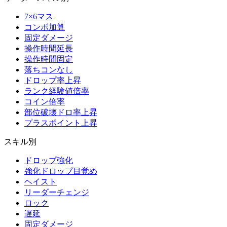
7×6マス
コンボ加算
固定ダメージ
操作時間延長
操作時間固定
落ちコンなし
ドロップ率上昇
ランク経験値倍率
コイン倍率
部位破壊ドロ率上昇
プラスポイント上昇
スキル別
ドロップ強化
強化ドロップ目覚め
ヘイスト
リーダーチェンジ
ロック
遅延
固定ダメージ