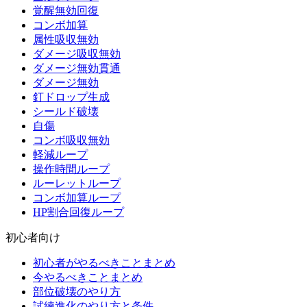
覚醒無効回復
コンボ加算
属性吸収無効
ダメージ吸収無効
ダメージ無効貫通
ダメージ無効
釘ドロップ生成
シールド破壊
自傷
コンボ吸収無効
軽減ループ
操作時間ループ
ルーレットループ
コンボ加算ループ
HP割合回復ループ
初心者向け
初心者がやるべきことまとめ
今やるべきことまとめ
部位破壊のやり方
試練進化のやり方と条件