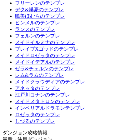
フリーレンのテンプレ
デク&爆豪のテンプレ
暁美ほむらのテンプレ
ヒンメルのテンプレ
ランスのテンプレ
フェルンのテンプレ
メイドイルミナのテンプレ
ブレイブXゴッドのテンプレ
メイドロゼッタのテンプレ
メイドイデアルのテンプレ
ゼラ&チェルンのテンプレ
レム&ラムのテンプレ
メイドクラウディアのテンプレ
アネッタのテンプレ
江戸川コナンのテンプレ
メイドメタトロンのテンプレ
インペリアルドラモンテンプレ
ロゼッタのテンプレ
しづるのテンプレ
ダンジョン攻略情報
最新・注目ダンジョン