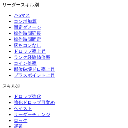
リーダースキル別
7×6マス
コンボ加算
固定ダメージ
操作時間延長
操作時間固定
落ちコンなし
ドロップ率上昇
ランク経験値倍率
コイン倍率
部位破壊ドロ率上昇
プラスポイント上昇
スキル別
ドロップ強化
強化ドロップ目覚め
ヘイスト
リーダーチェンジ
ロック
遅延