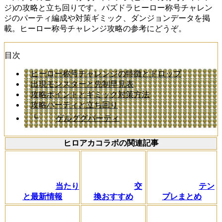
ジ)の攻略と立ち回りです。パズドラヒーロー称号チャレン
ジのパーティ編成や対策ギミック、ダンジョンデータを掲
載。ヒーロー称号チャレンジ攻略の参考にどうぞ。
目次
ヒーロー称号チャレンジの特徴とドロップ
出現モンスターと先制早見表
攻略ポイントとギミック対策方法
攻略パーティと立ち回り
┗
ゲルググパーティ
ヒロアカコラボの関連記事
当たり
交
テン
と最新情報
換おすすめ
プレまとめ