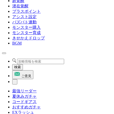
超覚醒
潜在覚醒
プラスポイント
アシスト設定
パズバト連動
モンスター購入
モンスター育成
きせかえドロップ
BGM
検索
ご意見
最強リーダー
夏休みガチャ
コードギアス
おすすめガチャ
EXラッシュ