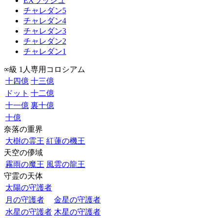
EXラッシュ
チャレダン5
チャレダン4
チャレダン3
チャレダン2
チャレダン1
∞級 1人専用コロシアム
十四億
十三億
ドット
十二億
十一億
裏十億
十億
奈落の重界
大樹の霊王
紅蓮の機王
天空の儚域
霧雨の魔王
風雲の龍王
守霊の天体
太陽の守護者
月の守護者
金星の守護者
水星の守護者
木星の守護者