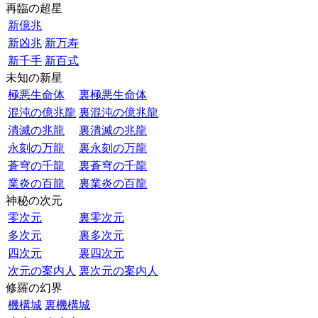
再臨の超星
新億兆
新凶兆
新万寿
新千手
新百式
未知の新星
極悪生命体
裏極悪生命体
混沌の億兆龍
裏混沌の億兆龍
潰滅の兆龍
裏潰滅の兆龍
永刻の万龍
裏永刻の万龍
蒼穹の千龍
裏蒼穹の千龍
業炎の百龍
裏業炎の百龍
神秘の次元
零次元
裏零次元
多次元
裏多次元
四次元
裏四次元
次元の案内人
裏次元の案内人
修羅の幻界
機構城
裏機構城