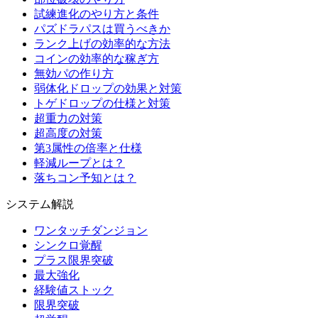
試練進化のやり方と条件
パズドラパスは買うべきか
ランク上げの効率的な方法
コインの効率的な稼ぎ方
無効パの作り方
弱体化ドロップの効果と対策
トゲドロップの仕様と対策
超重力の対策
超高度の対策
第3属性の倍率と仕様
軽減ループとは？
落ちコン予知とは？
システム解説
ワンタッチダンジョン
シンクロ覚醒
プラス限界突破
最大強化
経験値ストック
限界突破