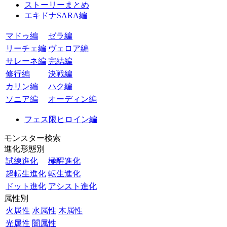
ストーリーまとめ
エキドナSARA編
マドゥ編
ゼラ編
リーチェ編
ヴェロア編
サレーネ編
完結編
修行編
決戦編
カリン編
ハク編
ソニア編
オーディン編
フェス限ヒロイン編
モンスター検索
進化形態別
試練進化
極醒進化
超転生進化
転生進化
ドット進化
アシスト進化
属性別
火属性
水属性
木属性
光属性
闇属性