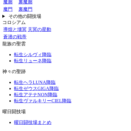
魔廊
裏魔廊
魔門
裏魔門
その他の闘技場
コロシアム
導煌と壊冥
天冥の星動
蒼潜の戦帝
龍族の聖雲
転生シルヴィ降臨
転生リューネ降臨
神々の聖跡
転生ヘラLUNA降臨
転生ゼウスGIGA降臨
転生アテナNON降臨
転生ヴァルキリーCIEL降臨
曜日闘技場
曜日闘技場まとめ