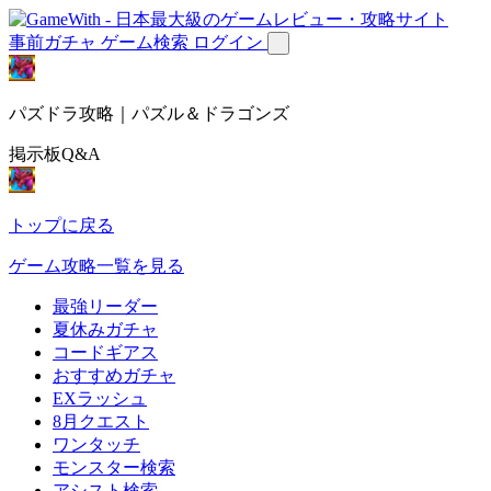
事前ガチャ
ゲーム検索
ログイン
パズドラ攻略｜パズル＆ドラゴンズ
掲示板Q&A
トップに戻る
ゲーム攻略一覧を見る
最強リーダー
夏休みガチャ
コードギアス
おすすめガチャ
EXラッシュ
8月クエスト
ワンタッチ
モンスター検索
アシスト検索