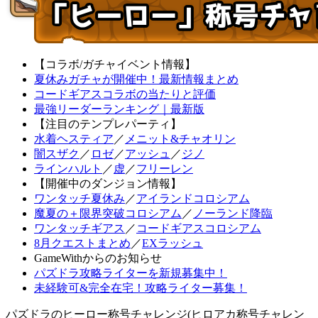
【コラボ/ガチャイベント情報】
夏休みガチャが開催中！最新情報まとめ
コードギアスコラボの当たりと評価
最強リーダーランキング｜最新版
【注目のテンプレパーティ】
水着ヘスティア
／
メニット&チャオリン
闇スザク
／
ロゼ
／
アッシュ
／
ジノ
ラインハルト
／
虚
／
フリーレン
【開催中のダンジョン情報】
ワンタッチ夏休み
／
アイランドコロシアム
魔夏の＋限界突破コロシアム
／
ノーランド降臨
ワンタッチギアス
／
コードギアスコロシアム
8月クエストまとめ
／
EXラッシュ
GameWithからのお知らせ
パズドラ攻略ライターを新規募集中！
未経験可&完全在宅！攻略ライター募集！
パズドラのヒーロー称号チャレンジ(ヒロアカ称号チャレン