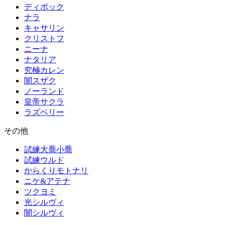
ディボック
ナラ
キャサリン
クリストフ
ニーナ
ナタリア
究極カレン
闇スザク
ノーランド
皇帝サクラ
ラズベリー
その他
試練大喬小喬
試練ウルド
からくりモトナリ
ニケ&アテナ
ツクヨミ
光シルヴィ
闇シルヴィ