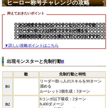
ヒーロー称号チャレンジの攻略
抑えておきたいポイント
ある程度火力が出るパーティならクリア可能
リーダー助っ人は初手でスキルが溜まる
覚醒無効回復スキルを連れて行くのがおすすめ
▼詳しい攻略ポイントはこちら
出現モンスターと先制行動
0
敵
先制行動と特性
リーダー助っ人のスキルを99ターン
溜める
B1
ルーレット2個生成：3ターン
6コンボ以下吸収：2ターン
8,400ダメージ
B2