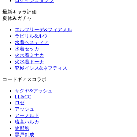
ログインスタンプ
最新キャラ評価
夏休みガチャ
エルフリーデ&フィアメル
ラビリル&ルウ
水着ヘスティア
水着セッカ
火水着ミナカ
火水着ドーナ
究極イシス&ネフティス
コードギアスコラボ
サクヤ&アッシュ
LL&CC
ロゼ
アッシュ
アーノルド
琉高ハルカ
物部勲
黒戸剣成