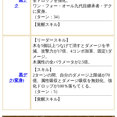
黒デ
全ドロップを強化。
ク
ワン・フォー・オール九代目継承者・デク
に変身。
（ターン：34）
【覚醒スキル】
【リーダースキル】
木を5個以上つなげて消すとダメージを半
減、攻撃力が17倍、4コンボ加算、固定1ダ
メージ。
木属性の全パラメータが2.5倍。
【スキル】
黒デ
2ターンの間、自分のダメージ上限値が70
ク(変身)
億、属性吸収とダメージ吸収を無効化、強
化ドロップが100％落ちてくる。
（ターン：5）
【覚醒スキル】