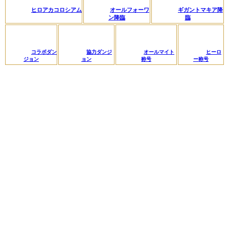
ヒロアカコロシアム
オールフォーワ
ギガントマキア降
ン降臨
臨
コラボダン
協力ダンジ
オールマイト
ヒーロ
ジョン
ョン
称号
ー称号