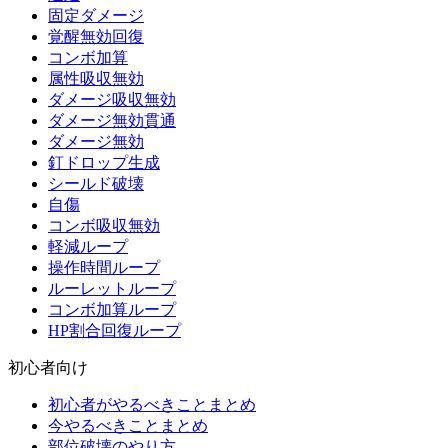
固定ダメージ
覚醒無効回復
コンボ加算
属性吸収無効
ダメージ吸収無効
ダメージ無効貫通
ダメージ無効
釘ドロップ生成
シールド破壊
自傷
コンボ吸収無効
軽減ループ
操作時間ループ
ルーレットループ
コンボ加算ループ
HP割合回復ループ
初心者向け
初心者がやるべきことまとめ
今やるべきことまとめ
部位破壊のやり方