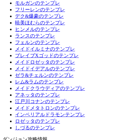
モルガンのテンプレ
フリーレンのテンプレ
デク&爆豪のテンプレ
暁美ほむらのテンプレ
ヒンメルのテンプレ
ランスのテンプレ
フェルンのテンプレ
メイドイルミナのテンプレ
ブレイブXゴッドのテンプレ
メイドロゼッタのテンプレ
メイドイデアルのテンプレ
ゼラ&チェルンのテンプレ
レム&ラムのテンプレ
メイドクラウディアのテンプレ
アネッタのテンプレ
江戸川コナンのテンプレ
メイドメタトロンのテンプレ
インペリアルドラモンテンプレ
ロゼッタのテンプレ
しづるのテンプレ
ダンジョン攻略情報