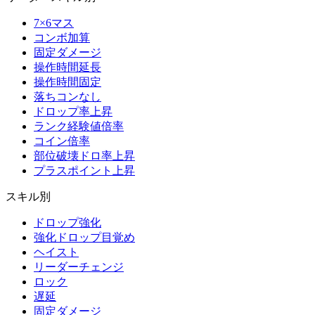
7×6マス
コンボ加算
固定ダメージ
操作時間延長
操作時間固定
落ちコンなし
ドロップ率上昇
ランク経験値倍率
コイン倍率
部位破壊ドロ率上昇
プラスポイント上昇
スキル別
ドロップ強化
強化ドロップ目覚め
ヘイスト
リーダーチェンジ
ロック
遅延
固定ダメージ