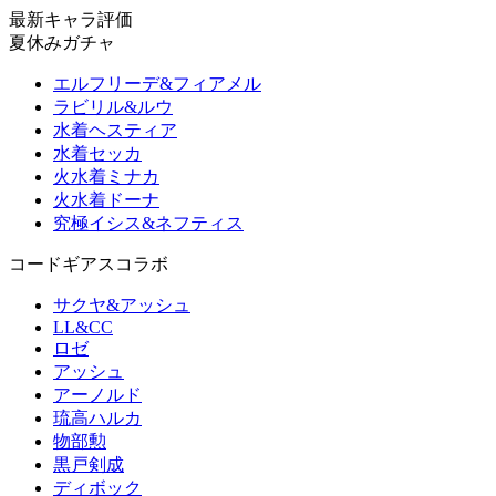
最新キャラ評価
夏休みガチャ
エルフリーデ&フィアメル
ラビリル&ルウ
水着ヘスティア
水着セッカ
火水着ミナカ
火水着ドーナ
究極イシス&ネフティス
コードギアスコラボ
サクヤ&アッシュ
LL&CC
ロゼ
アッシュ
アーノルド
琉高ハルカ
物部勲
黒戸剣成
ディボック