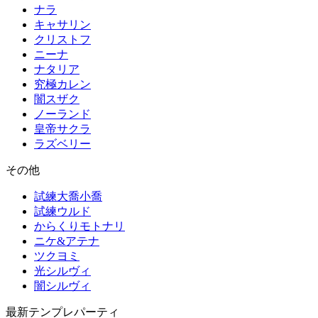
ナラ
キャサリン
クリストフ
ニーナ
ナタリア
究極カレン
闇スザク
ノーランド
皇帝サクラ
ラズベリー
その他
試練大喬小喬
試練ウルド
からくりモトナリ
ニケ&アテナ
ツクヨミ
光シルヴィ
闇シルヴィ
最新テンプレパーティ