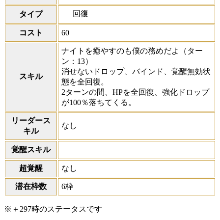
回復
タイプ
コスト
60
ナイトを癒やすのも僕の務めだよ
（ター
ン：13）
消せないドロップ、バインド、覚醒無効状
スキル
態を全回復。
2ターンの間、HPを全回復、強化ドロップ
が100％落ちてくる。
リーダース
なし
キル
覚醒スキル
超覚醒
なし
潜在枠数
6枠
※＋297時のステータスです