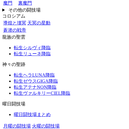
魔門
裏魔門
その他の闘技場
コロシアム
導煌と壊冥
天冥の星動
蒼潜の戦帝
龍族の聖雲
転生シルヴィ降臨
転生リューネ降臨
神々の聖跡
転生ヘラLUNA降臨
転生ゼウスGIGA降臨
転生アテナNON降臨
転生ヴァルキリーCIEL降臨
曜日闘技場
曜日闘技場まとめ
月曜の闘技場
火曜の闘技場