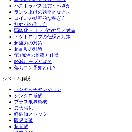
パズドラパスは買うべきか
ランク上げの効率的な方法
コインの効率的な稼ぎ方
無効パの作り方
弱体化ドロップの効果と対策
トゲドロップの仕様と対策
超重力の対策
超高度の対策
第3属性の倍率と仕様
軽減ループとは？
落ちコン予知とは？
システム解説
ワンタッチダンジョン
シンクロ覚醒
プラス限界突破
最大強化
経験値ストック
限界突破
超覚醒