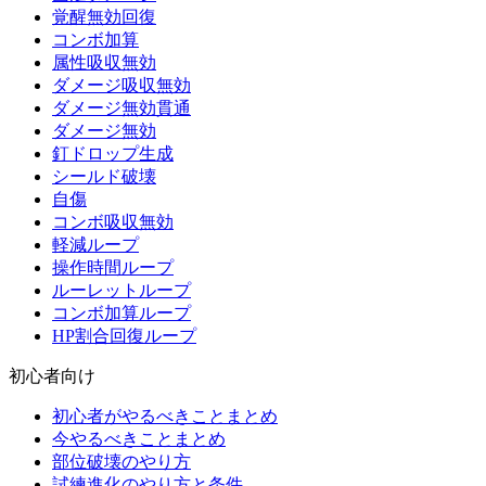
覚醒無効回復
コンボ加算
属性吸収無効
ダメージ吸収無効
ダメージ無効貫通
ダメージ無効
釘ドロップ生成
シールド破壊
自傷
コンボ吸収無効
軽減ループ
操作時間ループ
ルーレットループ
コンボ加算ループ
HP割合回復ループ
初心者向け
初心者がやるべきことまとめ
今やるべきことまとめ
部位破壊のやり方
試練進化のやり方と条件