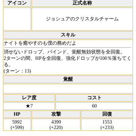
アイコン
正式名称
ジョシュアのクリスタルチャーム
スキル
ナイトを癒やすのも僕の務めだよ
消せないドロップ、バインド、覚醒無効状態を全回復。
2ターンの間、HPを全回復、強化ドロップが100％落ちてく
る。
(ターン：13)
覚醒
レア度
コスト
★7
60
HP
攻撃
回復
5992
4399
1553
(+599)
(+220)
(+233)