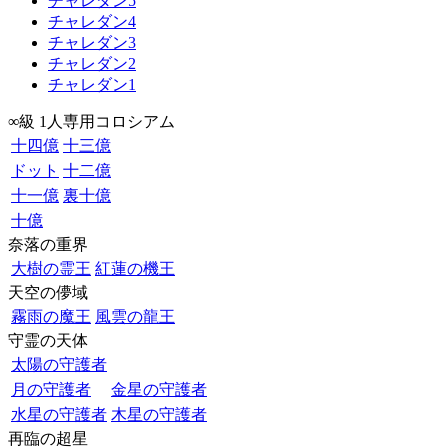
チャレダン5
チャレダン4
チャレダン3
チャレダン2
チャレダン1
∞級 1人専用コロシアム
十四億
十三億
ドット
十二億
十一億
裏十億
十億
奈落の重界
大樹の霊王
紅蓮の機王
天空の儚域
霧雨の魔王
風雲の龍王
守霊の天体
太陽の守護者
月の守護者
金星の守護者
水星の守護者
木星の守護者
再臨の超星