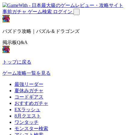
事前ガチャ
ゲーム検索
ログイン
パズドラ攻略｜パズル＆ドラゴンズ
掲示板Q&A
トップに戻る
ゲーム攻略一覧を見る
最強リーダー
夏休みガチャ
コードギアス
おすすめガチャ
EXラッシュ
8月クエスト
ワンタッチ
モンスター検索
アシスト検索