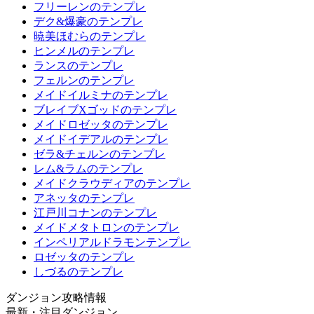
フリーレンのテンプレ
デク&爆豪のテンプレ
暁美ほむらのテンプレ
ヒンメルのテンプレ
ランスのテンプレ
フェルンのテンプレ
メイドイルミナのテンプレ
ブレイブXゴッドのテンプレ
メイドロゼッタのテンプレ
メイドイデアルのテンプレ
ゼラ&チェルンのテンプレ
レム&ラムのテンプレ
メイドクラウディアのテンプレ
アネッタのテンプレ
江戸川コナンのテンプレ
メイドメタトロンのテンプレ
インペリアルドラモンテンプレ
ロゼッタのテンプレ
しづるのテンプレ
ダンジョン攻略情報
最新・注目ダンジョン