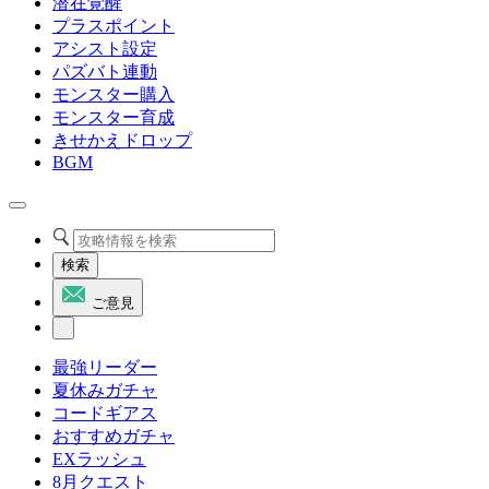
潜在覚醒
プラスポイント
アシスト設定
パズバト連動
モンスター購入
モンスター育成
きせかえドロップ
BGM
検索
ご意見
最強リーダー
夏休みガチャ
コードギアス
おすすめガチャ
EXラッシュ
8月クエスト