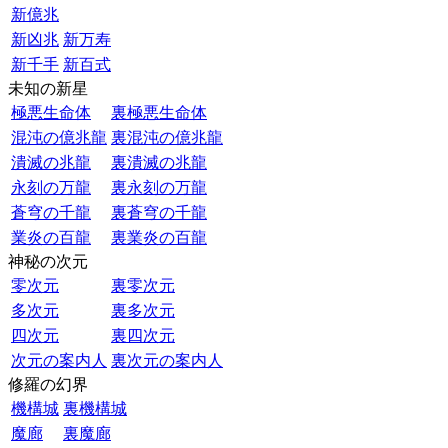
新億兆
新凶兆
新万寿
新千手
新百式
未知の新星
極悪生命体
裏極悪生命体
混沌の億兆龍
裏混沌の億兆龍
潰滅の兆龍
裏潰滅の兆龍
永刻の万龍
裏永刻の万龍
蒼穹の千龍
裏蒼穹の千龍
業炎の百龍
裏業炎の百龍
神秘の次元
零次元
裏零次元
多次元
裏多次元
四次元
裏四次元
次元の案内人
裏次元の案内人
修羅の幻界
機構城
裏機構城
魔廊
裏魔廊