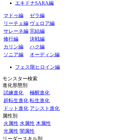
エキドナSARA編
マドゥ編
ゼラ編
リーチェ編
ヴェロア編
サレーネ編
完結編
修行編
決戦編
カリン編
ハク編
ソニア編
オーディン編
フェス限ヒロイン編
モンスター検索
進化形態別
試練進化
極醒進化
超転生進化
転生進化
ドット進化
アシスト進化
属性別
火属性
水属性
木属性
光属性
闇属性
リーダースキル別