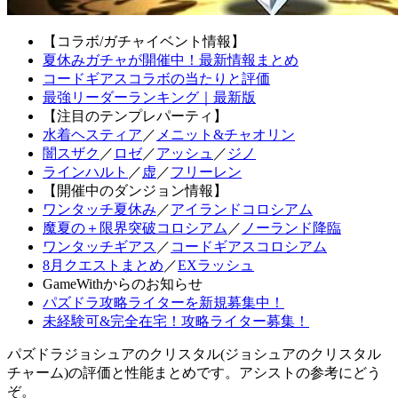
【コラボ/ガチャイベント情報】
夏休みガチャが開催中！最新情報まとめ
コードギアスコラボの当たりと評価
最強リーダーランキング｜最新版
【注目のテンプレパーティ】
水着ヘスティア
／
メニット&チャオリン
闇スザク
／
ロゼ
／
アッシュ
／
ジノ
ラインハルト
／
虚
／
フリーレン
【開催中のダンジョン情報】
ワンタッチ夏休み
／
アイランドコロシアム
魔夏の＋限界突破コロシアム
／
ノーランド降臨
ワンタッチギアス
／
コードギアスコロシアム
8月クエストまとめ
／
EXラッシュ
GameWithからのお知らせ
パズドラ攻略ライターを新規募集中！
未経験可&完全在宅！攻略ライター募集！
パズドラジョシュアのクリスタル(ジョシュアのクリスタル
チャーム)の評価と性能まとめです。アシストの参考にどう
ぞ。