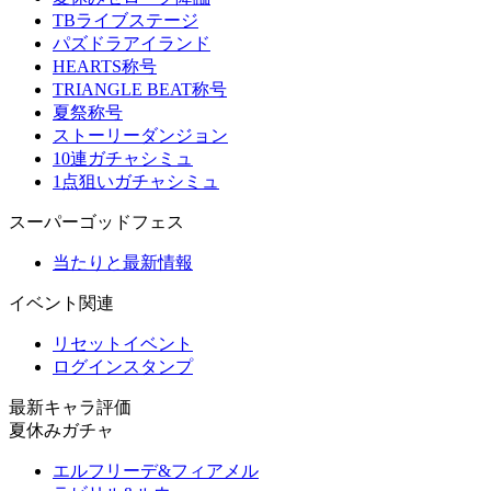
TBライブステージ
パズドラアイランド
HEARTS称号
TRIANGLE BEAT称号
夏祭称号
ストーリーダンジョン
10連ガチャシミュ
1点狙いガチャシミュ
スーパーゴッドフェス
当たりと最新情報
イベント関連
リセットイベント
ログインスタンプ
最新キャラ評価
夏休みガチャ
エルフリーデ&フィアメル